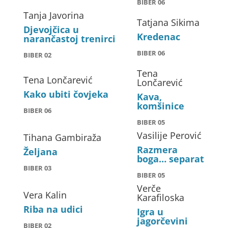
BIBER 06
Tanja Javorina
Tatjana Sikima
Djevojčica u
Kredenac
narančastoj trenirci
BIBER 06
BIBER 02
Tena
Tena Lončarević
Lončarević
Kako ubiti čovjeka
Kava,
komšinice
BIBER 06
BIBER 05
Vasilije Perović
Tihana Gambiraža
Razmera
Željana
boga… separat
BIBER 03
BIBER 05
Verče
Vera Kalin
Karafiloska
Riba na udici
Igra u
jagorčevini
BIBER 02