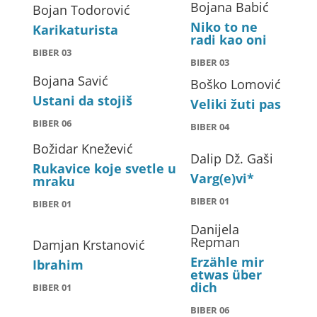
Bojana Babić
Bojan Todorović
Niko to ne
Karikaturista
radi kao oni
BIBER 03
BIBER 03
Bojana Savić
Boško Lomović
Ustani da stojiš
Veliki žuti pas
BIBER 06
BIBER 04
Božidar Knežević
Dalip Dž. Gaši
Rukavice koje svetle u
Varg(e)vi*
mraku
BIBER 01
BIBER 01
Danijela
Repman
Damjan Krstanović
Erzähle mir
Ibrahim
etwas über
dich
BIBER 01
BIBER 06