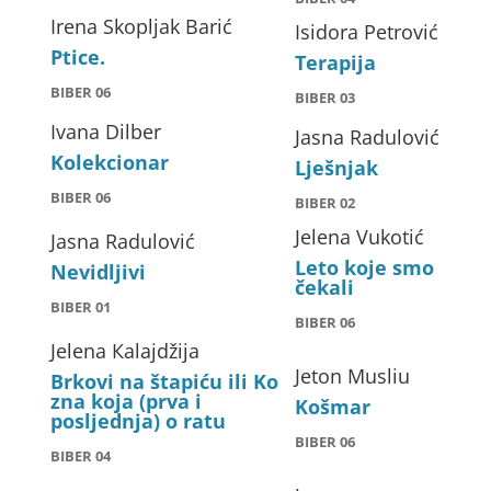
Irena Skopljak Barić
Isidora Petrović
Ptice.
Terapija
BIBER 06
BIBER 03
Ivana Dilber
Jasna Radulović
Kolekcionar
Lješnjak
BIBER 06
BIBER 02
Jelena Vukotić
Jasna Radulović
Leto koje smo
Nevidljivi
čekali
BIBER 01
BIBER 06
Jelena Кalajdžija
Jeton Musliu
Brkovi na štapiću ili Ko
zna koja (prva i
Košmar
posljednja) o ratu
BIBER 06
BIBER 04