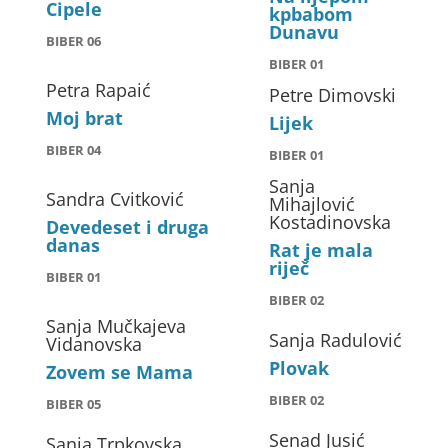
Cipele
kpbabom
Dunavu
BIBER 06
BIBER 01
Petra Rapaić
Petre Dimovski
Moj brat
Lijek
BIBER 04
BIBER 01
Sanja
Sandra Cvitković
Mihajlović
Kostadinovska
Devedeset i druga
danas
Rat je mala
riječ
BIBER 01
BIBER 02
Sanja Mučkajeva
Sanja Radulović
Vidanovska
Plovak
Zovem se Mama
BIBER 02
BIBER 05
Senad Jusić
Sanja Trpkovska