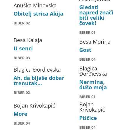
Anuška Minovska
Gledati
napred znači
Obitelj strica Akija
biti veliki
čovek!
BIBER 02
BIBER 01
Besa Kalaja
Besa Morina
U senci
Gost
BIBER 03
BIBER 04
Blagica
Blagica Đorđievska
Đorđievska
Ah, da bijaše dobar
Nermina,
trenutak…
dušo moja
BIBER 02
BIBER 01
Bojan
Bojan Krivokapić
Krivokapić
More
Ptičice
BIBER 04
BIBER 04