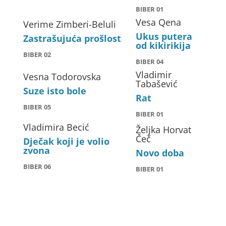
BIBER 01
Vesa Qena
Verime Zimberi-Beluli
Ukus putera
Zastrašujuća prošlost
od kikirikija
BIBER 02
BIBER 04
Vladimir
Vesna Todorovska
Tabašević
Suze isto bole
Rat
BIBER 05
BIBER 01
Vladimira Becić
Željka Horvat
Čeč
Dječak koji je volio
zvona
Novo doba
BIBER 06
BIBER 01