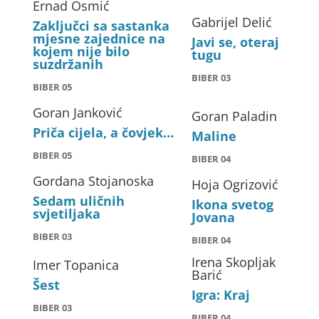
Ernad Osmić
Gabrijel Delić
Zaključci sa sastanka
mjesne zajednice na
Javi se, oteraj
kojem nije bilo
tugu
suzdržanih
BIBER 03
BIBER 05
Goran Janković
Goran Paladin
Priča cijela, a čovjek…
Maline
BIBER 05
BIBER 04
Gordana Stojanoska
Hoja Ogrizović
Sedam uličnih
Ikona svetog
svjetiljaka
Jovana
BIBER 03
BIBER 04
Irena Skopljak
Imer Topanica
Barić
Šest
Igra: Kraj
BIBER 03
BIBER 04