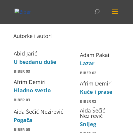
Autorke i autori
Abid Jarić
Adam Pakai
U bezdanu duše
Lazar
BIBER 03
BIBER 02
Afrim Demiri
Afrim Demiri
Hladno svetlo
Kuče i prase
BIBER 03
BIBER 02
Aida Šečić
Aida Šečić Nezirević
Nezirević
Pogača
Snijeg
BIBER 05