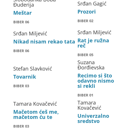
Srđan Gagić
Đuderija
Prozori
Meštar
BIBER 02
BIBER 06
Srđan Miljević
Srđan Miljević
Rat je ružna
Nikad nisam rekao tata
reč
BIBER 06
BIBER 05
Suzana
Đorđievska
Stefan Slavković
Recimo si što
Tovarnik
odavno nismo
si rekli
BIBER 03
BIBER 01
Tamara
Tamara Kovačević
Kovačević
Mačetom ćeš me,
Univerzalno
mačetom ću te
sredstvo
BIBER 03