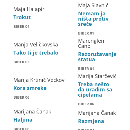
Maja Slavnić
Maja Halapir
Nemam ja
Trokut
ništa protiv
sreće
BIBER 04
BIBER 01
Marenglen
Manja Veličkovska
Cano
Tako ti je trebalo
Razoružavanje
statua
BIBER 03
BIBER 01
Marija Starčević
Marija Krtinić Veckov
Treba nešto
Kora smreke
da uradim sa
cipelama
BIBER 06
BIBER 06
Marijana Čanak
Marijana Čanak
Haljina
Razmjena
BIBER 06