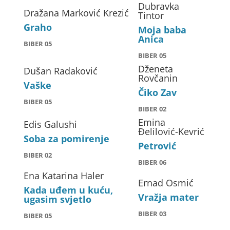
Dubravka
Dražana Marković Krezić
Tintor
Graho
Moja baba
Anica
BIBER 05
BIBER 05
Dženeta
Dušan Radaković
Rovčanin
Vaške
Čiko Zav
BIBER 05
BIBER 02
Emina
Edis Galushi
Đelilović-Kevrić
Soba za pomirenje
Petrović
BIBER 02
BIBER 06
Ena Katarina Haler
Ernad Osmić
Kada uđem u kuću,
Vražja mater
ugasim svjetlo
BIBER 03
BIBER 05