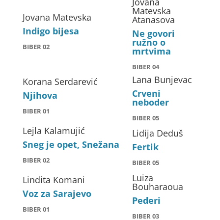
Jovana
Matevska
Jovana Matevska
Atanasova
Indigo bijesa
Ne govori
ružno o
BIBER 02
mrtvima
BIBER 04
Lana Bunjevac
Korana Serdarević
Crveni
Njihova
neboder
BIBER 01
BIBER 05
Lejla Kalamujić
Lidija Deduš
Sneg je opet, Snežana
Fertik
BIBER 02
BIBER 05
Luiza
Lindita Komani
Bouharaoua
Voz za Sarajevo
Pederi
BIBER 01
BIBER 03