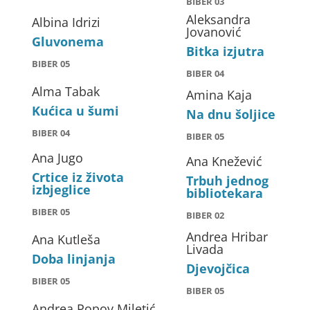
BIBER 03
Aleksandra
Albina Idrizi
Jovanović
Gluvonema
Bitka izjutra
BIBER 05
BIBER 04
Alma Tabak
Amina Kaja
Kućica u šumi
Na dnu šoljice
BIBER 04
BIBER 05
Ana Jugo
Ana Knežević
Crtice iz života
Trbuh jednog
izbjeglice
bibliotekara
BIBER 05
BIBER 02
Andrea Hribar
Ana Kutleša
Livada
Doba linjanja
Djevojčica
BIBER 05
BIBER 05
Andrea Popov Miletić