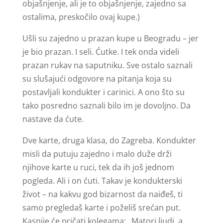
objašnjenje, ali je to objašnjenje, zajedno sa
ostalima, preskočilo ovaj kupe.)
Ušli su zajedno u prazan kupe u Beogradu – jer
je bio prazan. I seli. Ćutke. I tek onda videli
prazan rukav na saputniku. Sve ostalo saznali
su slušajući odgovore na pitanja koja su
postavljali kondukter i carinici. A ono što su
tako posredno saznali bilo im je dovoljno. Da
nastave da ćute.
Dve karte, druga klasa, do Zagreba. Kondukter
misli da putuju zajedno i malo duže drži
njihove karte u ruci, tek da ih još jednom
pogleda. Ali i on ćuti. Takav je kondukterski
život – na kakvu god bizarnost da naiđeš, ti
samo pregledaš karte i poželiš srećan put.
Kasnije će pričati kolegama: „Matori ljudi, a