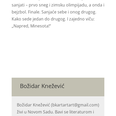
sanjati – prvo sneg i zimsku olimpijadu, a onda i
bejzbol. Finale. Sanjaće sebe i onog drugog.
Kako sede jedan do drugog. I zajedno viču:
„Napred, Minesota!“
Božidar Knežević
Božidar Knežević (bkartartart@gmail.com)
živi u Novom Sadu. Bavi se literaturom i