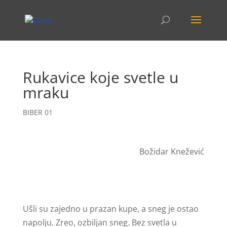
Rukavice koje svetle u
mraku
BIBER 01
Božidar Knežević
Ušli su zajedno u prazan kupe, a sneg je ostao
napolju. Zreo, ozbiljan sneg. Bez svetla u