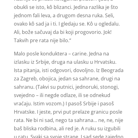
obukli se isto, kô blizanci. Jedina razlika je što
jednom fali leva, a drugom desna ruka. Seli,
ovako kô sad ja i ti. I gledaju se. Kô u ogledalu.
Ali, bože sačuvaj da bi koji progovorio. Jok!
Takvih pre rata nije bilo.“
Malo posle konduktera – carine. Jedna na
izlasku iz Srbije, druga na ulasku u Hrvatsku.
Ista pitanja, isti odgovori, dovoljno. Iz Beograda
za Zagreb, obojica, jedan sa sahrane, drugi na
sahranu. (Takvi su putnici, jednoruki, stonogi,
svejedno – ili negde odlaze, ili se odnekud
vraćaju. Istim vozom.) I pasoš Srbije i pasoš
Hrvatske. I jeste, prvi put prelaze granicu posle
rata. Ne bi ni sad, nego ta sahrana… ne, ne, nije
baš bliska rodbina, ali red je. A ruku su izgubili
u ratu. Svaki sa svoje strane. I sad sede zajedno