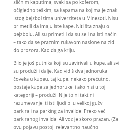
sličnim kaputima, svaki sa po koferom,
očigledno teškim, sa kapama na kojima je znak
istog bejzbol tima univerziteta u Minesoti. Nisu
primetili da imaju iste kape. Niti šta znaju o
bejzbolu. Ali su primetili da su seli na isti način
– tako da se praznim rukavom naslone na zid
do prozora. Kao da ga kriju.
Bilo je još putnika koji su zavirivali u kupe, ali svi
su produžili dalje. Kad vidiš dva jednoruka
čoveka u kupeu, taj kupe, nekako prećutno,
postaje kupe za jednoruke, i ako nisi u toj
kategoriji – produži. Nije to ni takt ni
razumevanje, ti isti ljudi bi u velikoj gužvi
parkirali na parking za invalide. Preko već
parkiranog invalida. Ali voz je skoro prazan. (Za
ovu pojavu postoji relevantno naučno