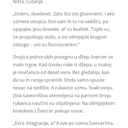
Ništa. Ćutanje.
„Dobro, dvadeset. Zato što ste gluvonemi. I ako
uzmete obojica. Evo vam ih tu na sedištu, pa
opipajte. Jesu kineske, al’ su kvalitet. Tople su,
ne propuštaju vodu, a ovi olimpijski krugovi
odozgo – oni su fluorescentni.“
Dvojica jednorukih posegnu u džep, švercer se
malo trgne. Kad izvuku ruke iz džepa, u svakoj
je novčanica od deset evra. Bez gledanja, kao
da su ih ranije spremili. Onda samo spuste
novac na sedište. A rukavice uzmu. Svaki svoju.
(Sva savezništva utemeljena na parnom broju
rukavica naučno su objašnjena. Na olimpijskom
kineskom.) Švercer pokupi novac.
„Evro integracije, a? A sve po nama švercerima.