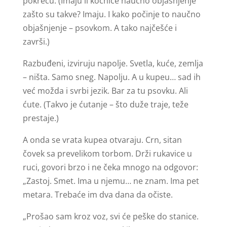
pokreću. (Imaju li kočnice naučno objašnjenje
zašto su takve? Imaju. I kako počinje to naučno
objašnjenje – psovkom. A tako najčešće i
završi.)
Razbuđeni, izviruju napolje. Svetla, kuće, zemlja
– ništa. Samo sneg. Napolju. A u kupeu… sad ih
već možda i svrbi jezik. Bar za tu psovku. Ali
ćute. (Takvo je ćutanje – što duže traje, teže
prestaje.)
A onda se vrata kupea otvaraju. Crn, sitan
čovek sa prevelikom torbom. Drži rukavice u
ruci, govori brzo i ne čeka mnogo na odgovor:
„Zastoj. Smet. Ima u njemu… ne znam. Ima pet
metara. Trebaće im dva dana da očiste.
„Prošao sam kroz voz, svi će peške do stanice.