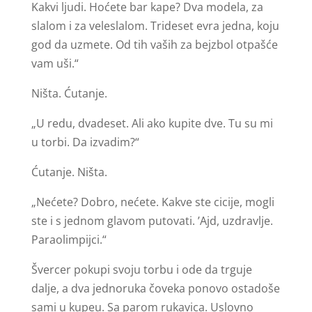
Kakvi ljudi. Hoćete bar kape? Dva modela, za
slalom i za veleslalom. Trideset evra jedna, koju
god da uzmete. Od tih vaših za bejzbol otpašće
vam uši.“
Ništa. Ćutanje.
„U redu, dvadeset. Ali ako kupite dve. Tu su mi
u torbi. Da izvadim?“
Ćutanje. Ništa.
„Nećete? Dobro, nećete. Kakve ste cicije, mogli
ste i s jednom glavom putovati. ’Ajd, uzdravlje.
Paraolimpijci.“
Švercer pokupi svoju torbu i ode da trguje
dalje, a dva jednoruka čoveka ponovo ostadoše
sami u kupeu. Sa parom rukavica. Uslovno