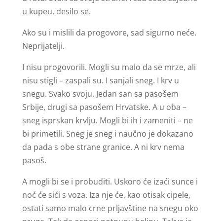
u kupeu, desilo se.
Ako su i mislili da progovore, sad sigurno neće.
Neprijatelji.
I nisu progovorili. Mogli su malo da se mrze, ali
nisu stigli – zaspali su. I sanjali sneg. I krv u
snegu. Svako svoju. Jedan san sa pasošem
Srbije, drugi sa pasošem Hrvatske. A u oba –
sneg isprskan krvlju. Mogli bi ih i zameniti – ne
bi primetili. Sneg je sneg i naučno je dokazano
da pada s obe strane granice. A ni krv nema
pasoš.
A mogli bi se i probuditi. Uskoro će izaći sunce i
noć će sići s voza. Iza nje će, kao otisak cipele,
ostati samo malo crne prljavštine na snegu oko