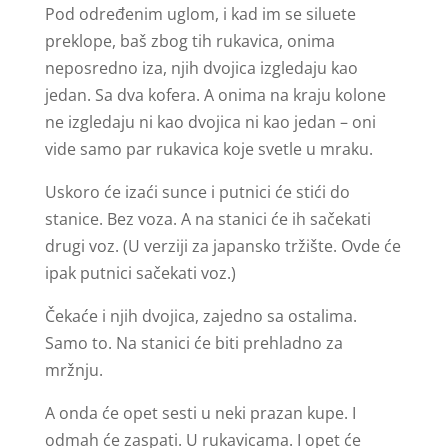
Pod određenim uglom, i kad im se siluete
preklope, baš zbog tih rukavica, onima
neposredno iza, njih dvojica izgledaju kao
jedan. Sa dva kofera. A onima na kraju kolone
ne izgledaju ni kao dvojica ni kao jedan – oni
vide samo par rukavica koje svetle u mraku.
Uskoro će izaći sunce i putnici će stići do
stanice. Bez voza. A na stanici će ih sačekati
drugi voz. (U verziji za japansko tržište. Ovde će
ipak putnici sačekati voz.)
Čekaće i njih dvojica, zajedno sa ostalima.
Samo to. Na stanici će biti prehladno za
mržnju.
A onda će opet sesti u neki prazan kupe. I
odmah će zaspati. U rukavicama. I opet će