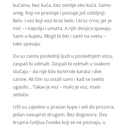
kućama, bez kuća, bez zemlje oko kuća. Samo
sneg. Koji ne prestaje i postaje još ozbiljniji.
Belo. I voz koji vozi kroz belo. I kroz crno, jer je
noć – i napolju i unutra. A njih dvojica spavaju.
Sami u kupeu. Mogli bi biti i sami na svetu –
tako spavaju.
Da su zaista poslednji ljudi u poslednjem vozu,
zaspali bi odmah. Zaspali bi odmah u svakom
slučaju – da nije bilo kontrole karata i dve
carine. Ali čim su ostali sami i kad se svetlo
ugasilo… Takav je voz – malo je voz, malo
sedativ.
Ušli su zajedno u prazan kupe i seli do prozora,
jedan nasuprot drugom. Bez dogovora. Dva
krupna ćutljiva čoveka koji se ne poznaju, u