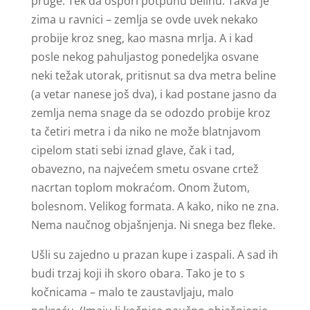
pruge. Tek da ospori potpunu belinu. Takva je
zima u ravnici – zemlja se ovde uvek nekako
probije kroz sneg, kao masna mrlja. A i kad
posle nekog pahuljastog ponedeljka osvane
neki težak utorak, pritisnut sa dva metra beline
(a vetar nanese još dva), i kad postane jasno da
zemlja nema snage da se odozdo probije kroz
ta četiri metra i da niko ne može blatnjavom
cipelom stati sebi iznad glave, čak i tad,
obavezno, na najvećem smetu osvane crtež
nacrtan toplom mokraćom. Onom žutom,
bolesnom. Velikog formata. A kako, niko ne zna.
Nema naučnog objašnjenja. Ni snega bez fleke.
Ušli su zajedno u prazan kupe i zaspali. A sad ih
budi trzaj koji ih skoro obara. Tako je to s
kočnicama – malo te zaustavljaju, malo