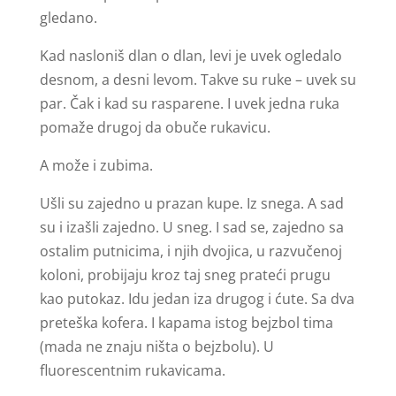
gledano.
Kad nasloniš dlan o dlan, levi je uvek ogledalo
desnom, a desni levom. Takve su ruke – uvek su
par. Čak i kad su rasparene. I uvek jedna ruka
pomaže drugoj da obuče rukavicu.
A može i zubima.
Ušli su zajedno u prazan kupe. Iz snega. A sad
su i izašli zajedno. U sneg. I sad se, zajedno sa
ostalim putnicima, i njih dvojica, u razvučenoj
koloni, probijaju kroz taj sneg prateći prugu
kao putokaz. Idu jedan iza drugog i ćute. Sa dva
preteška kofera. I kapama istog bejzbol tima
(mada ne znaju ništa o bejzbolu). U
fluorescentnim rukavicama.