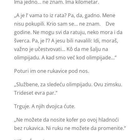
Ima jedno… ne znam. Ima kilometar.
„A je l’ vama to iz rata? Pa, da, gadno. Mene
nisu pokupili. Krio sam se… ne znam. Dve
godine. Ne mogu svi da ratuju, neko mora i da
šverca. Pa, je l’? A jesu bili navalili: Idi, moraš,
važno je učestvovati… Kô da me šalju na
olimpijadu. A kad smo već kod olimpijade…“
Poturi im one rukavice pod nos.
„Službene, za sledeću olimpijadu. Ovu zimsku.
Trideset evra par.“
Trguje. A njih dvojica ćute.
„Ne možete da nosite kofer po ovoj hladnoći
bez rukavica. Ni ruku ne možete da promenite.“