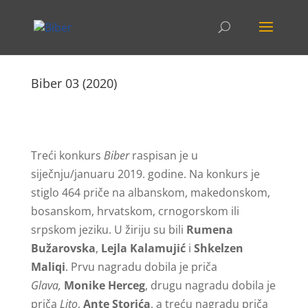
Biber 03 (2020)
Treći konkurs
Biber
raspisan je u
siječnju/januaru 2019. godine. Na konkurs je
stiglo 464 priče na albanskom, makedonskom,
bosanskom, hrvatskom, crnogorskom ili
srpskom jeziku. U žiriju su bili
Rumena
Bužarovska
,
Lejla Kalamujić
i
Shkelzen
Maliqi
. Prvu nagradu dobila je priča
Glava,
Monike Herceg
, drugu nagradu dobila je
priča
Lito
,
Ante Storića
, a treću nagradu priča