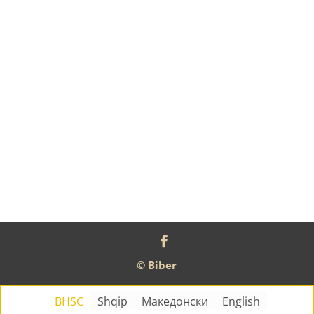
© Biber
BHSC
Shqip
Македонски
English