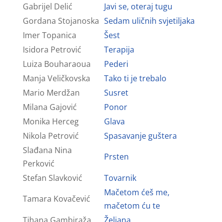
Gabrijel Delić
Javi se, oteraj tugu
Gordana Stojanoska
Sedam uličnih svjetiljaka
Imer Topanica
Šest
Isidora Petrović
Terapija
Luiza Bouharaoua
Pederi
Manja Veličkovska
Tako ti je trebalo
Mario Merdžan
Susret
Milana Gajović
Ponor
Monika Herceg
Glava
Nikola Petrović
Spasavanje guštera
Slađana Nina
Prsten
Perković
Stefan Slavković
Tovarnik
Mačetom ćeš me,
Tamara Kovačević
mačetom ću te
Tihana Gambiraža
Željana