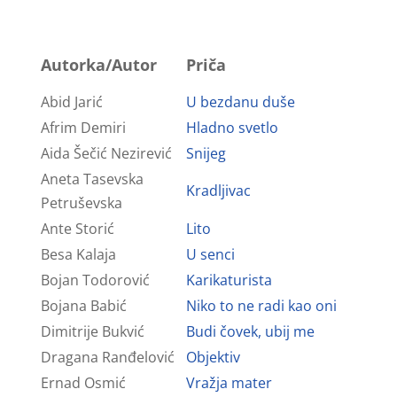
Autorka/Autor
Priča
Abid Jarić
U bezdanu duše
Afrim Demiri
Hladno svetlo
Aida Šečić Nezirević
Snijeg
Aneta Tasevska
Kradljivac
Petruševska
Ante Storić
Lito
Besa Kalaja
U senci
Bojan Todorović
Karikaturista
Bojana Babić
Niko to ne radi kao oni
Dimitrije Bukvić
Budi čovek, ubij me
Dragana Ranđelović
Objektiv
Ernad Osmić
Vražja mater