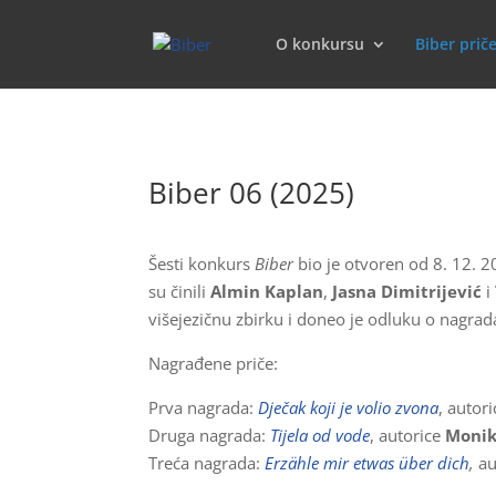
O konkursu
Biber prič
Biber 06 (2025)
Šesti konkurs
Biber
bio je otvoren od 8. 12. 20
su činili
Almin Kaplan
,
Jasna Dimitrijević
i
višejezičnu zbirku i doneo je odluku o nagrad
Nagrađene priče:
Prva nagrada:
Dječak koji je volio zvona
, autor
Druga nagrada:
Tijela od vode
, autorice
Monik
Treća nagrada:
Erzähle mir etwas über dich
,
au