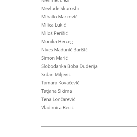
Mehmet Elezi
Mevlude Skuroshi
Mihailo Marković
Milica Lukić
Miloš Perišić
Monika Herceg
Nives Madunić Barišić
Simon Marić
Slobodanka Boba Đuderija
Srđan Miljević
Tamara Kovačević
Tatjana Sikima
Tena Lončarević
Vladimira Becić