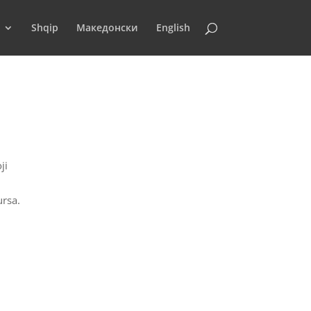
Shqip
Македонски
English
ji
ursa.