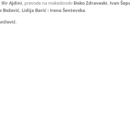
i
Ilir Ajdini
, prevode na makedonski
Đoko Zdraveski
,
Ivan Šop
e Božović
,
Lidija Barić
i
Irena Šentevska
.
anilović
.