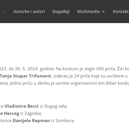
e
Autorke i autori
Događaji
Multimedia
Kontakt
23. do 26. 5. 2024. godine. Na konkurs je stiglo 490 priča. Žiri ko
Tanja Stupar Trifunović
, izabrao je 24 priče koje su uvrštene u
ama. Jednu priču u zbirku je uvrstio organizacioni tim Biber konk
ice
Vladimire Becić
iz Dugog sela;
e Herceg
iz Zagreba;
torice
Danijele Repman
iz Sombora.