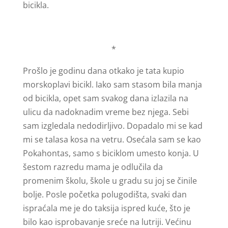
bicikla.
*
Prošlo je godinu dana otkako je tata kupio
morskoplavi bicikl. Iako sam stasom bila manja
od bicikla, opet sam svakog dana izlazila na
ulicu da nadoknadim vreme bez njega. Sebi
sam izgledala nedodirljivo. Dopadalo mi se kad
mi se talasa kosa na vetru. Osećala sam se kao
Pokahontas, samo s biciklom umesto konja. U
šestom razredu mama je odlučila da
promenim školu, škole u gradu su joj se činile
bolje. Posle početka polugodišta, svaki dan
ispraćala me je do taksija ispred kuće, što je
bilo kao isprobavanje sreće na lutriji. Većinu