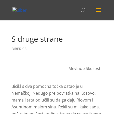
S druge strane
BIBER 06
Mevlude Skuroshi
Bicikl s dva pomoćna točka ostao je u
Nemačkoj. Nedugo pre povratka na Kosovo,
mama i tata odlučili su da ga daju Riovom i
Asuntinom malom sinu. Rekli su mi kako sada,
pošto imam šest godina, treba da se naviknem