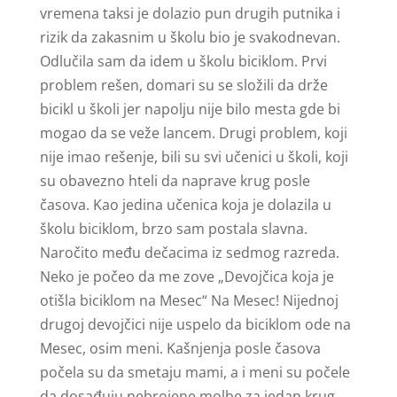
vremena taksi je dolazio pun drugih putnika i
rizik da zakasnim u školu bio je svakodnevan.
Odlučila sam da idem u školu biciklom. Prvi
problem rešen, domari su se složili da drže
bicikl u školi jer napolju nije bilo mesta gde bi
mogao da se veže lancem. Drugi problem, koji
nije imao rešenje, bili su svi učenici u školi, koji
su obavezno hteli da naprave krug posle
časova. Kao jedina učenica koja je dolazila u
školu biciklom, brzo sam postala slavna.
Naročito među dečacima iz sedmog razreda.
Neko je počeo da me zove „Devojčica koja je
otišla biciklom na Mesec“ Na Mesec! Nijednoj
drugoj devojčici nije uspelo da biciklom ode na
Mesec, osim meni. Kašnjenja posle časova
počela su da smetaju mami, a i meni su počele
da dosađuju nebrojene molbe za jedan krug.