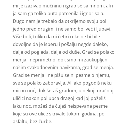
mi je izazivao mučninu i igrao se sa mnom, ali i
ja sam ga toliko puta potcenila i ignorisala.
Dugo nam je trebalo da otkrijemo svoju bol
jedno pred drugim, i ne samo bol već i ljubavi.
Više boli, toliko da ni četiri reke ne bi bile
dovoljne da je isperu i pošalju negde daleko,
dalje od pogleda, dalje od duše. Grad se polako
menja i neprimetno, dok smo mi zaokupljeni
našim svakodnevnim navikama, grad se menja.
Grad se menja i ne pišu se ni pesme o njemu,
sve se polako zaboravlja. Ali ako pogodiš neku
mirnu noć, dok šetaš gradom, u nekoj mračnoj
uličici nakon poljupca dragoj kad joj poželiš
laku noć, možeš da čuješ neispevane pesme
koje su ove ulice skrivale tokom godina, po
asfaltu, bez žurbe.