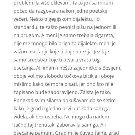
problem. Ja više oklevam. Tako je i sa mnom
počeo da razgovara nakon jedne poetske
večeri. Nešto o gegijskom dijalektu, i o
standardu, te zašto pesnici pišu na jednom ili
na drugom. A meni je samo trebala cigareta,
nije me mnogo bilo briga za dijalekte, meni je
važno osećanje koje ti daje poezija. Jezik je
samo sredstvo koje ti otvara vrata tog
osećanja. Ali imam i nešto zajedničko s Besijem,
oboje volimo slobodu točkova bicikla i oboje
mislimo kako se mora pisati, jer ono što nije
zapisano bude zaboravljeno. Zaista je tako.
Ponekad svim silama pokušavam da se setim
kako je grad izgledao prvi put kada sam ga
videla, ali bez uspeha. Ne mogu da nađem
tačno taj trenutak. Zaboravila sam ga. Ali
osećanje pamtim. Grad mi je čuvao tajne, grad