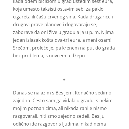
kada odem biciklom u grad uštedim šest eura,
koje umesto taksisti ostavim sebi za paklo
cigareta ili čašu crvenog vina. Kada drugarice i
drugovi prave planove i dogovaraju se,
zaborave da oni žive u gradu a ja u p. m. Njima
jedan izlazak košta dva-tri eura, a meni osam!
Srećom, proleće je, pa krenem na put do grada
bez problema, s novcem u džepu.
*
Danas se nalazim s Besijem. Konačno sedimo
zajedno. Često sam ga viđala u gradu, s nekim
mojim poznanicima, ali nikada ranije nismo
razgovarali, niti smo zajedno sedeli. Besiju
odlično ide razgovor s ljudima, nikad nema