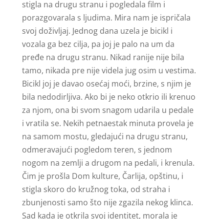
stigla na drugu stranu i pogledala film i
porazgovarala s ljudima. Mira nam je ispričala
svoj doživljaj. Jednog dana uzela je bicikl i
vozala ga bez cilja, pa joj je palo na um da
pređe na drugu stranu. Nikad ranije nije bila
tamo, nikada pre nije videla jug osim u vestima.
Bicikl joj je davao osećaj moći, brzine, s njim je
bila nedodirljiva. Ako bi je neko otkrio ili krenuo
za njom, ona bi svom snagom udarila u pedale
i vratila se. Nekih petnaestak minuta provela je
na samom mostu, gledajući na drugu stranu,
odmeravajući pogledom teren, s jednom
nogom na zemlji a drugom na pedali, i krenula.
Čim je prošla Dom kulture, Čarlija, opštinu, i
stigla skoro do kružnog toka, od straha i
zbunjenosti samo što nije zgazila nekog klinca.
Sad kada je otkrila svoj identitet, morala je