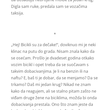
Digla sam ruke, predala sam se vozačima
taksija.
*
„Hej! Bicikli su za dečake!“, doviknuo mi je neki
klinac na putu do grada. Nisam znala kako da
se osećam. Prošlo je dvadeset godina otkako
vozim bicikl i opet treba da se suočavam s
takvim dobacivanjima. Je li na benzin ili na
naftu? E, baš ti je dobar, da se menjamo? Da se
trkamo? Daš mi jedan krug? Nikad ne znam
kako da reagujem, ali se stalno pitam zašto ne
viđam druge žene na biciklima, možda bi onda
dobacivanja prestala. Ono što znam jeste da