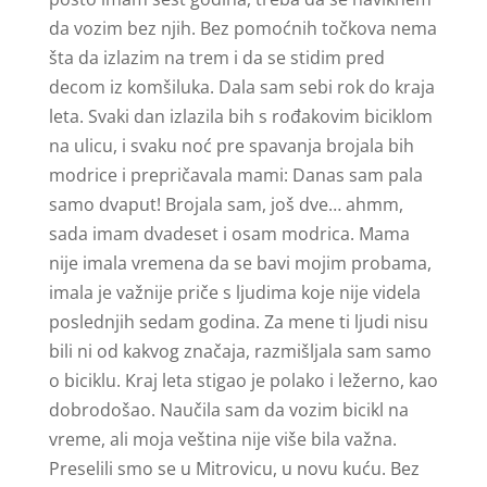
da vozim bez njih. Bez pomoćnih točkova nema
šta da izlazim na trem i da se stidim pred
decom iz komšiluka. Dala sam sebi rok do kraja
leta. Svaki dan izlazila bih s rođakovim biciklom
na ulicu, i svaku noć pre spavanja brojala bih
modrice i prepričavala mami: Danas sam pala
samo dvaput! Brojala sam, još dve… ahmm,
sada imam dvadeset i osam modrica. Mama
nije imala vremena da se bavi mojim probama,
imala je važnije priče s ljudima koje nije videla
poslednjih sedam godina. Za mene ti ljudi nisu
bili ni od kakvog značaja, razmišljala sam samo
o biciklu. Kraj leta stigao je polako i ležerno, kao
dobrodošao. Naučila sam da vozim bicikl na
vreme, ali moja veština nije više bila važna.
Preselili smo se u Mitrovicu, u novu kuću. Bez