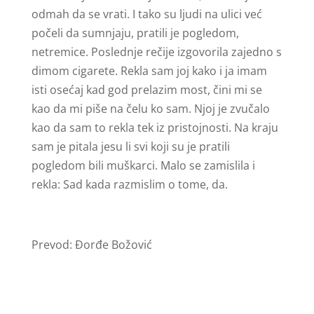
odmah da se vrati. I tako su ljudi na ulici već
počeli da sumnjaju, pratili je pogledom,
netremice. Poslednje rečije izgovorila zajedno s
dimom cigarete. Rekla sam joj kako i ja imam
isti osećaj kad god prelazim most, čini mi se
kao da mi piše na čelu ko sam. Njoj je zvučalo
kao da sam to rekla tek iz pristojnosti. Na kraju
sam je pitala jesu li svi koji su je pratili
pogledom bili muškarci. Malo se zamislila i
rekla: Sad kada razmislim o tome, da.
Prevod: Đorđe Božović