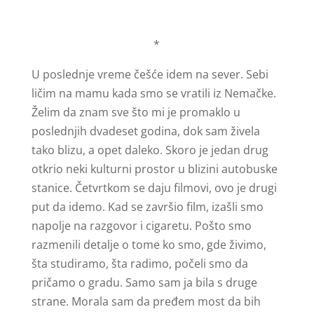
*
U poslednje vreme češće idem na sever. Sebi
ličim na mamu kada smo se vratili iz Nemačke.
Želim da znam sve što mi je promaklo u
poslednjih dvadeset godina, dok sam živela
tako blizu, a opet daleko. Skoro je jedan drug
otkrio neki kulturni prostor u blizini autobuske
stanice. Četvrtkom se daju filmovi, ovo je drugi
put da idemo. Kad se završio film, izašli smo
napolje na razgovor i cigaretu. Pošto smo
razmenili detalje o tome ko smo, gde živimo,
šta studiramo, šta radimo, počeli smo da
pričamo o gradu. Samo sam ja bila s druge
strane. Morala sam da pređem most da bih