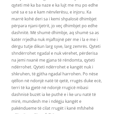
qyteti më ka ba naze e ka lujt me mu po edhe
unë sa e sa e kam nënvlerësu, e injoru. Ka
marrë kohë deri sa i kemi shpalosë dhimbjet
përpara njani-tjetrit, jo veç dhimbjet po edhe
dashnitë. Më shumë dhimbje, aq shumë sa as
katër rrjedha nuk mjaftojnë për me i la e me i
dërgu tutje dikun larg syve, larg zemrës. Qyteti
shndërrohet ngadal e nuk vërehet, përderisa
na jemi nxanë me gjana të rëndomta, qyteti
ndërrohet. Qyteti ndërrohet e kangët nuk i
shkruhen, të gjitha ngadal harrohen. Po nëse
qëllon në ndonjë natë të qetë, rrugës duke ecë,
terri të ka gjetë në ndonjë rrugicë mbasi
dashnisë buzët ia ke puthë e i ke uru natë të
mirë, mundesh me i ndëgju kangët e
pakëndueme të cilat rrugët i kanë mfshehë