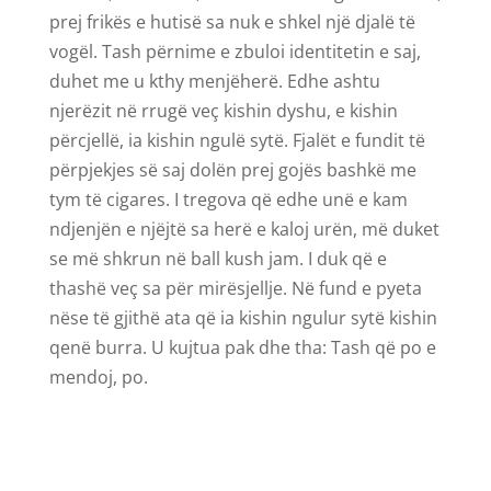
prej frikës e hutisë sa nuk e shkel një djalë të
vogël. Tash përnime e zbuloi identitetin e saj,
duhet me u kthy menjëherë. Edhe ashtu
njerëzit në rrugë veç kishin dyshu, e kishin
përcjellë, ia kishin ngulë sytë. Fjalët e fundit të
përpjekjes së saj dolën prej gojës bashkë me
tym të cigares. I tregova që edhe unë e kam
ndjenjën e njëjtë sa herë e kaloj urën, më duket
se më shkrun në ball kush jam. I duk që e
thashë veç sa për mirësjellje. Në fund e pyeta
nëse të gjithë ata që ia kishin ngulur sytë kishin
qenë burra. U kujtua pak dhe tha: Tash që po e
mendoj, po.