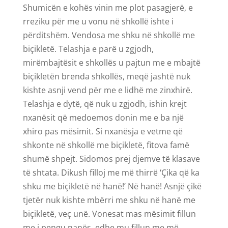
Shumicën e kohës vinin me plot pasagjerë, e
rreziku për me u vonu në shkollë ishte i
përditshëm. Vendosa me shku në shkollë me
biçikletë. Telashja e parë u zgjodh,
mirëmbajtësit e shkollës u pajtun me e mbajtë
biçikletën brenda shkollës, meqë jashtë nuk
kishte asnji vend për me e lidhë me zinxhirë.
Telashja e dytë, që nuk u zgjodh, ishin krejt
nxanësit që medoemos donin me e ba një
xhiro pas mësimit. Si nxanësja e vetme që
shkonte në shkollë me biçikletë, fitova famë
shumë shpejt. Sidomos prej djemve të klasave
të shtata. Dikush filloj me më thirrë ‘Çika që ka
shku me biçikletë në hanë!’ Në hanë! Asnjë çikë
tjetër nuk kishte mbërri me shku në hanë me
biçikletë, veç unë. Vonesat mas mësimit fillun
me i pengu nanës, edhe mu fillun me më