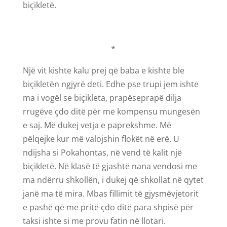
biçikletë.
*
Një vit kishte kalu prej që baba e kishte ble
biçikletën ngjyrë deti. Edhe pse trupi jem ishte
ma i vogël se biçikleta, prapëseprapë dilja
rrugëve çdo ditë për me kompensu mungesën
e saj. Më dukej vetja e paprekshme. Më
pëlqejke kur më valojshin flokët në erë. U
ndijsha si Pokahontas, në vend të kalit një
biçikletë. Në klasë të gjashtë nana vendosi me
ma ndërru shkollën, i dukej që shkollat në qytet
janë ma të mira. Mbas fillimit të gjysmëvjetorit
e pashë që me pritë çdo ditë para shpisë për
taksi ishte si me provu fatin në llotari.