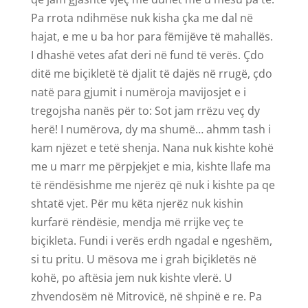
Pa rrota ndihmëse nuk kisha çka me dal në
hajat, e me u ba hor para fëmijëve të mahallës.
I dhashë vetes afat deri në fund të verës. Çdo
ditë me biçikletë të djalit të dajës në rrugë, çdo
natë para gjumit i numëroja mavijosjet e i
tregojsha nanës për to: Sot jam rrëzu veç dy
herë! I numërova, dy ma shumë… ahmm tash i
kam njëzet e tetë shenja. Nana nuk kishte kohë
me u marr me përpjekjet e mia, kishte llafe ma
të rëndësishme me njerëz që nuk i kishte pa qe
shtatë vjet. Për mu këta njerëz nuk kishin
kurfarë rëndësie, mendja më rrijke veç te
biçikleta. Fundi i verës erdh ngadal e ngeshëm,
si tu pritu. U mësova me i grah biçikletës në
kohë, po aftësia jem nuk kishte vlerë. U
zhvendosëm në Mitrovicë, në shpinë e re. Pa