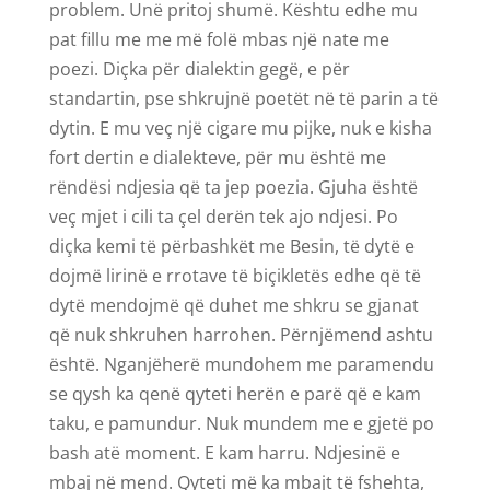
problem. Unë pritoj shumë. Kështu edhe mu
pat fillu me me më folë mbas një nate me
poezi. Diçka për dialektin gegë, e për
standartin, pse shkrujnë poetët në të parin a të
dytin. E mu veç një cigare mu pijke, nuk e kisha
fort dertin e dialekteve, për mu është me
rëndësi ndjesia që ta jep poezia. Gjuha është
veç mjet i cili ta çel derën tek ajo ndjesi. Po
diçka kemi të përbashkët me Besin, të dytë e
dojmë lirinë e rrotave të biçikletës edhe që të
dytë mendojmë që duhet me shkru se gjanat
që nuk shkruhen harrohen. Përnjëmend ashtu
është. Nganjëherë mundohem me paramendu
se qysh ka qenë qyteti herën e parë që e kam
taku, e pamundur. Nuk mundem me e gjetë po
bash atë moment. E kam harru. Ndjesinë e
mbaj në mend. Qyteti më ka mbajt të fshehta,