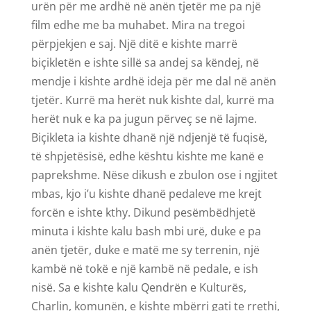
urën për me ardhë në anën tjetër me pa një
film edhe me ba muhabet. Mira na tregoi
përpjekjen e saj. Një ditë e kishte marrë
biçikletën e ishte sillë sa andej sa këndej, në
mendje i kishte ardhë ideja për me dal në anën
tjetër. Kurrë ma herët nuk kishte dal, kurrë ma
herët nuk e ka pa jugun përveç se në lajme.
Biçikleta ia kishte dhanë një ndjenjë të fuqisë,
të shpjetësisë, edhe kështu kishte me kanë e
paprekshme. Nëse dikush e zbulon ose i ngjitet
mbas, kjo i’u kishte dhanë pedaleve me krejt
forcën e ishte kthy. Dikund pesëmbëdhjetë
minuta i kishte kalu bash mbi urë, duke e pa
anën tjetër, duke e matë me sy terrenin, një
kambë në tokë e një kambë në pedale, e ish
nisë. Sa e kishte kalu Qendrën e Kulturës,
Charlin, komunën, e kishte mbërri gati te rrethi,