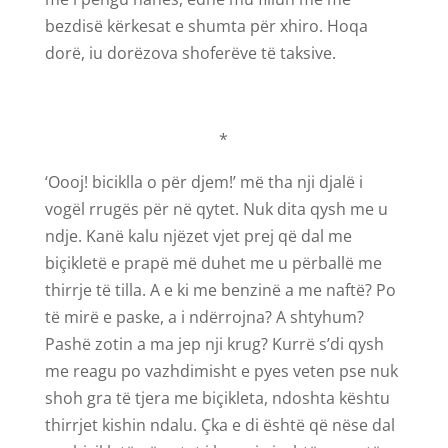
bezdisë kërkesat e shumta për xhiro. Hoqa
dorë, iu dorëzova shoferëve të taksive.
*
‘Oooj! biciklla o për djem!’ më tha nji djalë i
vogël rrugës për në qytet. Nuk dita qysh me u
ndje. Kanë kalu njëzet vjet prej që dal me
biçikletë e prapë më duhet me u përballë me
thirrje të tilla. A e ki me benzinë a me naftë? Po
të mirë e paske, a i ndërrojna? A shtyhum?
Pashë zotin a ma jep nji krug? Kurrë s’di qysh
me reagu po vazhdimisht e pyes veten pse nuk
shoh gra të tjera me biçikleta, ndoshta kështu
thirrjet kishin ndalu. Çka e di është që nëse dal