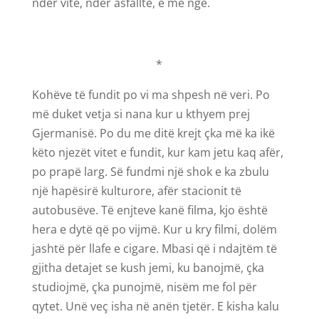
ndër vite, ndër asfalltë, e me nge.
*
Kohëve të fundit po vi ma shpesh në veri. Po
më duket vetja si nana kur u kthyem prej
Gjermanisë. Po du me ditë krejt çka më ka ikë
këto njezët vitet e fundit, kur kam jetu kaq afër,
po prapë larg. Së fundmi një shok e ka zbulu
një hapësirë kulturore, afër stacionit të
autobusëve. Të enjteve kanë filma, kjo është
hera e dytë që po vijmë. Kur u kry filmi, dolëm
jashtë për llafe e cigare. Mbasi që i ndajtëm të
gjitha detajet se kush jemi, ku banojmë, çka
studiojmë, çka punojmë, nisëm me fol për
qytet. Unë veç isha në anën tjetër. E kisha kalu