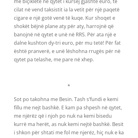
me biçikletë në qytet i kursej gjashtë euro, të
cilat në vend taksistit ia la vetit për një paqetë
cigare e një gotë venë të kuqe. Kur shoqet e
shokët bëjnë plane aty për aty, harrojnë që
banojnë në qytet e unë në RRS. Për ata një e
dalne kushton dy-tri euro, për mu tetë! Për fat
është pranverë, e unë lëshohna rrugës për në
qytet pa telashe, me pare në xhep.
*
Sot po takohna me Besin. Tash s’fundi e kemi
fillu me nejt bashkë. E kam pa shpesh në qytet,
me njërëz që i njoh po nuk na kemi bisedu
kurrë ma herët, as nuk kemi nejtë bashkë. Besit
i shkon për shtati me fol me njerëz, hiç nuk e ka