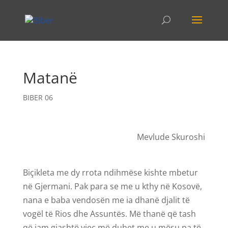
Matanë
BIBER 06
Mevlude Skuroshi
Biçikleta me dy rrota ndihmëse kishte mbetur
në Gjermani. Pak para se me u kthy në Kosovë,
nana e baba vendosën me ia dhanë djalit të
vogël të Rios dhe Assuntës. Më thanë që tash
që jam gjashtë vjeç më duhet me u mësu pa të.