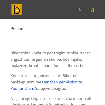
Për ne
Biber është konkurs për tregim të shkurtër të
angazhuar në gjuhen shqipe, boshnjake,
malazeze, kroate, maqedonase dhe serbe.
Konkursin e organizon ekipi i Biber në
bashkëpunim me
Qendrën për Aksion të
Padhunshëm
Sarajevë-Beograd.
Ne jemi një ekip letrare-aktivist i formuar rreth
idesë se arti mund të frymëzojë ndryshime