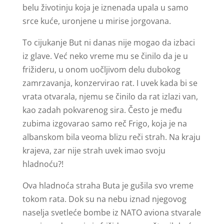
belu životinju koja je iznenada upala u samo
srce kuće, uronjene u mirise jorgovana.
To cijukanje But ni danas nije mogao da izbaci
iz glave. Već neko vreme mu se činilo da je u
frižideru, u onom uočljivom delu dubokog
zamrzavanja, konzervirao rat. I uvek kada bi se
vrata otvarala, njemu se činilo da rat izlazi van,
kao zadah pokvarenog sira. Često je među
zubima izgovarao samo reč Frigo, koja je na
albanskom bila veoma blizu reči strah. Na kraju
krajeva, zar nije strah uvek imao svoju
hladnoću?!
Ova hladnoća straha Buta je gušila svo vreme
tokom rata. Dok su na nebu iznad njegovog
naselja svetleće bombe iz NATO aviona stvarale