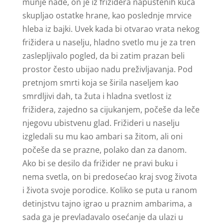
munje nade, on je iz frižidera napuštenih kuća
skupljao ostatke hrane, kao poslednje mrvice
hleba iz bajki. Uvek kada bi otvarao vrata nekog
frižidera u naselju, hladno svetlo mu je za tren
zaslepljivalo pogled, da bi zatim prazan beli
prostor često ubijao nadu preživljavanja. Pod
pretnjom smrti koja se širila naseljem kao
smrdljivi dah, ta žuta i hladna svetlost iz
frižidera, zajedno sa cijukanjem, počeše da leče
njegovu ubistvenu glad. Frižideri u naselju
izgledali su mu kao ambari sa žitom, ali oni
počeše da se prazne, polako dan za danom.
Ako bi se desilo da frižider ne pravi buku i
nema svetla, on bi predosećao kraj svog života
i života svoje porodice. Koliko se puta u ranom
detinjstvu tajno igrao u praznim ambarima, a
sada ga je prevladavalo osećanje da ulazi u