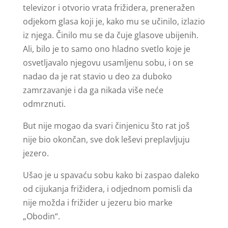
televizor i otvorio vrata frižidera, preneražen
odjekom glasa koji je, kako mu se učinilo, izlazio
iz njega. Činilo mu se da čuje glasove ubijenih.
Ali, bilo je to samo ono hladno svetlo koje je
osvetljavalo njegovu usamljenu sobu, i on se
nadao da je rat stavio u deo za duboko
zamrzavanje i da ga nikada više neće
odmrznuti.
But nije mogao da svari činjenicu što rat još
nije bio okončan, sve dok leševi preplavljuju
jezero.
Ušao je u spavaću sobu kako bi zaspao daleko
od cijukanja frižidera, i odjednom pomisli da
nije možda i frižider u jezeru bio marke
„Obodin“.