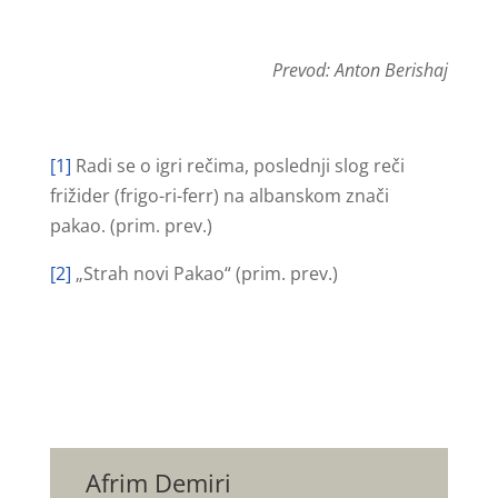
Prevod: Anton Berishaj
[1]
Radi se o igri rečima, poslednji slog reči
frižider (frigo-ri-ferr) na albanskom znači
pakao. (prim. prev.)
[2]
„Strah novi Pakao“ (prim. prev.)
Afrim Demiri