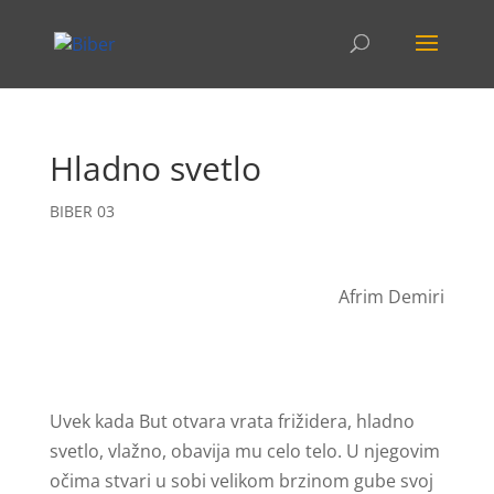
Hladno svetlo
BIBER 03
Afrim Demiri
Uvek kada But otvara vrata frižidera, hladno
svetlo, vlažno, obavija mu celo telo. U njegovim
očima stvari u sobi velikom brzinom gube svoj