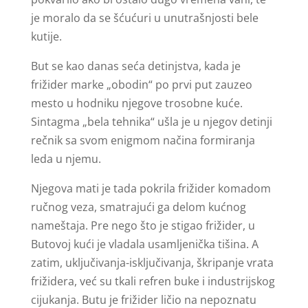
je moralo da se šćućuri u unutrašnjosti bele
kutije.
But se kao danas seća detinjstva, kada je
frižider marke „obodin“ po prvi put zauzeo
mesto u hodniku njegove trosobne kuće.
Sintagma „bela tehnika“ ušla je u njegov detinji
rečnik sa svom enigmom načina formiranja
leda u njemu.
Njegova mati je tada pokrila frižider komadom
ručnog veza, smatrajući ga delom kućnog
nameštaja. Pre nego što je stigao frižider, u
Butovoj kući je vladala usamljenička tišina. A
zatim, uključivanja-isključivanja, škripanje vrata
frižidera, već su tkali refren buke i industrijskog
cijukanja. Butu je frižider ličio na nepoznatu