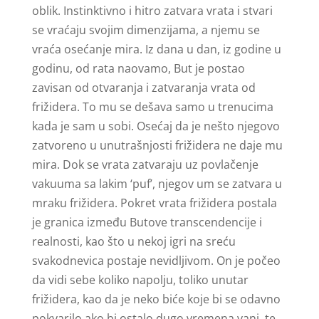
oblik. Instinktivno i hitro zatvara vrata i stvari
se vraćaju svojim dimenzijama, a njemu se
vraća osećanje mira. Iz dana u dan, iz godine u
godinu, od rata naovamo, But je postao
zavisan od otvaranja i zatvaranja vrata od
frižidera. To mu se dešava samo u trenucima
kada je sam u sobi. Osećaj da je nešto njegovo
zatvoreno u unutrašnjosti frižidera ne daje mu
mira. Dok se vrata zatvaraju uz povlačenje
vakuuma sa lakim ‘puf’, njegov um se zatvara u
mraku frižidera. Pokret vrata frižidera postala
je granica između Butove transcendencije i
realnosti, kao što u nekoj igri na sreću
svakodnevica postaje nevidljivom. On je počeo
da vidi sebe koliko napolju, toliko unutar
frižidera, kao da je neko biće koje bi se odavno
pokvarilo ako bi ostalo dugo vremena vani, te