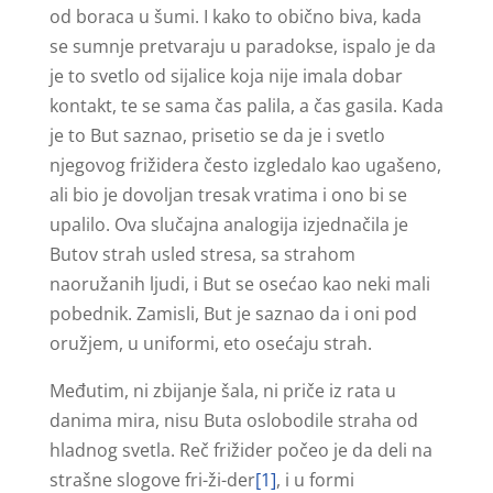
od boraca u šumi. I kako to obično biva, kada
se sumnje pretvaraju u paradokse, ispalo je da
je to svetlo od sijalice koja nije imala dobar
kontakt, te se sama čas palila, a čas gasila. Kada
je to But saznao, prisetio se da je i svetlo
njegovog frižidera često izgledalo kao ugašeno,
ali bio je dovoljan tresak vratima i ono bi se
upalilo. Ova slučajna analogija izjednačila je
Butov strah usled stresa, sa strahom
naoružanih ljudi, i But se osećao kao neki mali
pobednik. Zamisli, But je saznao da i oni pod
oružjem, u uniformi, eto osećaju strah.
Međutim, ni zbijanje šala, ni priče iz rata u
danima mira, nisu Buta oslobodile straha od
hladnog svetla. Reč frižider počeo je da deli na
strašne slogove fri-ži-der
[1]
, i u formi