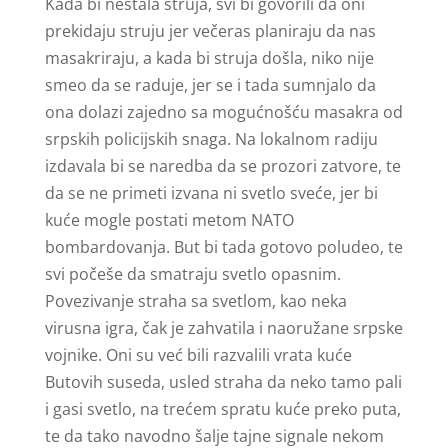
Kada bi nestala struja, svi bi govorili da oni
prekidaju struju jer večeras planiraju da nas
masakriraju, a kada bi struja došla, niko nije
smeo da se raduje, jer se i tada sumnjalo da
ona dolazi zajedno sa mogućnošću masakra od
srpskih policijskih snaga. Na lokalnom radiju
izdavala bi se naredba da se prozori zatvore, te
da se ne primeti izvana ni svetlo sveće, jer bi
kuće mogle postati metom NATO
bombardovanja. But bi tada gotovo poludeo, te
svi počeše da smatraju svetlo opasnim.
Povezivanje straha sa svetlom, kao neka
virusna igra, čak je zahvatila i naoružane srpske
vojnike. Oni su već bili razvalili vrata kuće
Butovih suseda, usled straha da neko tamo pali
i gasi svetlo, na trećem spratu kuće preko puta,
te da tako navodno šalje tajne signale nekom