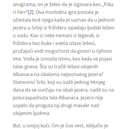
anagrama, on je želeo da je izgovara kao „frika
ri Ferr“
[2]
. Ova morbidna igra postala je
učestala kod njega kada je saznao da u jednom
jezeru u Srbiji iz frižidera ispadaju ljudski leševi
u vodu. Kao iz neke nemani iz legendi, iz
frižidera bez buke i svetla izlaze leševi,
pružajući vodi mogućnost da govori u njihovo
ime. Voda je iznosila istinu, kao kada se pojavi
talas gneva. Šta su tražili leševi ubijenih
Albanaca na obalama nepoznatog jezera?
Stanovnici Srbi, koji su izašli jednog letnjeg
dana da se sunčaju na obali jezera, naišli su na
poluraspadnuta tela Albanaca. Jezero nije
uspelo da proguta taj drugi masakr nad
ubijenim ljudima.
But, u svojoj kući, čim je čuo vest, isključio je