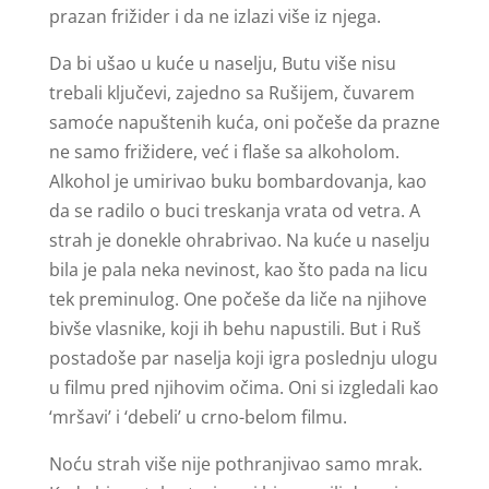
prazan frižider i da ne izlazi više iz njega.
Da bi ušao u kuće u naselju, Butu više nisu
trebali ključevi, zajedno sa Rušijem, čuvarem
samoće napuštenih kuća, oni počeše da prazne
ne samo frižidere, već i flaše sa alkoholom.
Alkohol je umirivao buku bombardovanja, kao
da se radilo o buci treskanja vrata od vetra. A
strah je donekle ohrabrivao. Na kuće u naselju
bila je pala neka nevinost, kao što pada na licu
tek preminulog. One počeše da liče na njihove
bivše vlasnike, koji ih behu napustili. But i Ruš
postadoše par naselja koji igra poslednju ulogu
u filmu pred njihovim očima. Oni si izgledali kao
‘mršavi’ i ‘debeli’ u crno-belom filmu.
Noću strah više nije pothranjivao samo mrak.