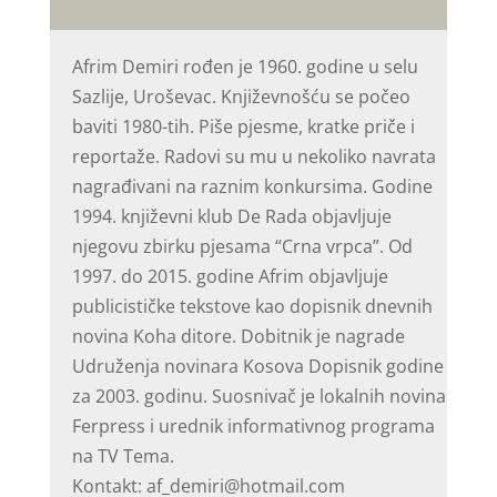
Afrim Demiri rođen je 1960. godine u selu
Sazlije, Uroševac. Književnošću se počeo
baviti 1980-tih. Piše pjesme, kratke priče i
reportaže. Radovi su mu u nekoliko navrata
nagrađivani na raznim konkursima. Godine
1994. književni klub De Rada objavljuje
njegovu zbirku pjesama “Crna vrpca”. Od
1997. do 2015. godine Afrim objavljuje
publicističke tekstove kao dopisnik dnevnih
novina Koha ditore. Dobitnik je nagrade
Udruženja novinara Kosova Dopisnik godine
za 2003. godinu. Suosnivač je lokalnih novina
Ferpress i urednik informativnog programa
na TV Tema.
Kontakt: af_demiri@hotmail.com