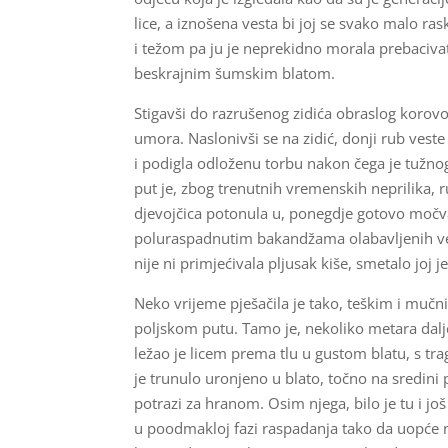
lice, a iznošena vesta bi joj se svako malo r
i težom pa ju je neprekidno morala prebacivat
beskrajnim šumskim blatom.
Stigavši do razrušenog zidića obraslog korovom
umora. Naslonivši se na zidić, donji rub veste
i podigla odloženu torbu nakon čega je tužnog 
put je, zbog trenutnih vremenskih neprilika, 
djevojčica potonula u, ponegdje gotovo močvarn
poluraspadnutim bakandžama olabavljenih vezi
nije ni primjećivala pljusak kiše, smetalo joj j
Neko vrijeme pješačila je tako, teškim i mu
poljskom putu. Tamo je, nekoliko metara dalje
ležao je licem prema tlu u gustom blatu, s t
je trunulo uronjeno u blato, točno na sredini 
potrazi za hranom. Osim njega, bilo je tu i jo
u poodmakloj fazi raspadanja tako da uopće n