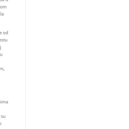
ežom
la
le od
estu
j
ku
om,
,
anima
 su
o