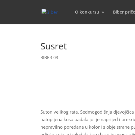
O konkursu
Biber prič
Susret
BIBER 03
Suton velikog rata. Sedmogodišnja djevojčic
natopljena kosa padala joj je naprijed i prekri
nepravilno poredana u koloni s obje strane put
odjeću koja je izgledala kao da su je generacije