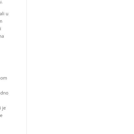
u.
ali u
om
i
ima
ukom
nadno
 je
je