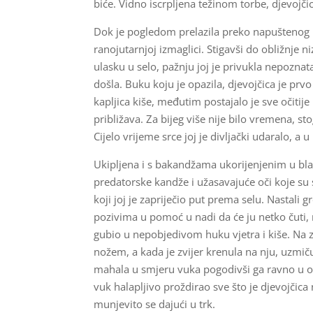
biće. Vidno iscrpljena težinom torbe, djevojčic
Dok je pogledom prelazila preko napuštenog kra
ranojutarnjoj izmaglici. Stigavši do obližnje 
ulasku u selo, pažnju joj je privukla nepozna
došla. Buku koju je opazila, djevojčica je prv
kapljica kiše, međutim postajalo je sve očitij
približava. Za bijeg više nije bilo vremena, s
Cijelo vrijeme srce joj je divljački udaralo, a 
Ukipljena i s bakandžama ukorijenjenim u bla
predatorske kandže i užasavajuće oči koje su 
koji joj je zapriječio put prema selu. Nastali
pozivima u pomoć u nadi da će ju netko čuti, m
gubio u nepobjedivom huku vjetra i kiše. Na z
nožem, a kada je zvijer krenula na nju, uzmiču
mahala u smjeru vuka pogodivši ga ravno u očnj
vuk halapljivo proždirao sve što je djevojčica n
munjevito se dajući u trk.