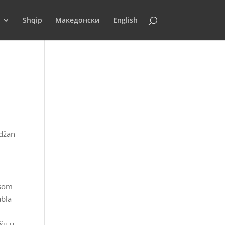
Shqip
Македонски
English
džan
išom
abla
išu u