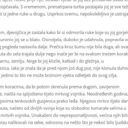
askopčavala. S vremenom, prenatrpana torba postajala joj je sve t
i iz jedne ruke u drugu. Usprkos svemu, nepokolebljivo je ustraja
, djevojčica je zastala kako bi si odmorila ruke koje su joj gorje
 uronio joj se u blato. Osirotjela, duboko je udahnula, popravila v
pogleda nastavila dalje. Prečica kroz šumu nije bila duga, ali ova
ruta do sela trajala dulje nego inače jer bi na svakom trećem kora
u, zemlju. Noge bi joj klizile, katkad i do gležnja, u
ca. Iako je znala da je pred njom još dug put, nije klonula duh
e jedino to što ne može brzinom vjetra odletjeti do svog cilja.
čnim koracima, da bi potom skrenula prema dugom, zavijenom
, naišla na spljošteno tijelo mrtvog vojnika. Neodređenih godina
ragovima tenkovskih gusjenica preko leđa. Njegovo mrtvo tijelo d
puta, načeto od divljih svinja koje su slobodno tumarale selima u
š mrtvih vojnika. Unakaženi do neprepoznatljivosti, većina njih bili
isu nalikovali na sebe, odnosno na nešto što je nekoć bilo ljudsk