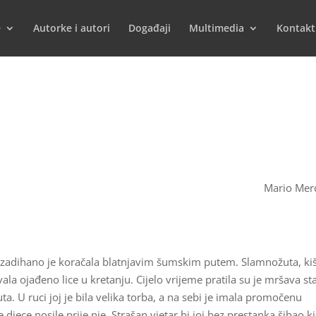
e
Autorke i autori
Događaji
Multimedia
Kontakt
Mario Mer
a zadihano je koračala blatnjavim šumskim putem. Slamnožuta, k
vala ojađeno lice u kretanju. Cijelo vrijeme pratila su je mršava st
a. U ruci joj je bila velika torba, a na sebi je imala promočenu
 djece nosile prije nje. Strašan vjetar bi joj bez prestanka šibao k