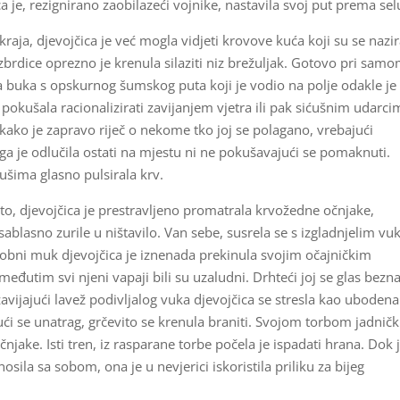
a je, rezignirano zaobilazeći vojnike, nastavila svoj put prema sel
ja, djevojčica je već mogla vidjeti krovove kuća koji su se nazir
nizbrdice oprezno je krenula silaziti niz brežuljak. Gotovo pri sam
ta buka s opskurnog šumskog puta koji je vodio na polje odakle je 
o pokušala racionalizirati zavijanjem vjetra ili pak sićušnim udarc
e kako je zapravo riječ o nekome tko joj se polagano, vrebajući
toga je odlučila ostati na mjestu ni ne pokušavajući se pomaknuti.
u ušima glasno pulsirala krv.
to, djevojčica je prestravljeno promatrala krvožedne očnjake,
sablasno zurile u ništavilo. Van sebe, susrela se s izgladnjelim v
 grobni muk djevojčica je iznenada prekinula svojim očajničkim
eđutim svi njeni vapaji bili su uzaludni. Drhteći joj se glas bez
avijajući lavež podivljalog vuka djevojčica se stresla kao ubodena
ći se unatrag, grčevito se krenula braniti. Svojom torbom jadnički
ake. Isti tren, iz rasparane torbe počela je ispadati hrana. Dok 
osila sa sobom, ona je u nevjerici iskoristila priliku za bijeg