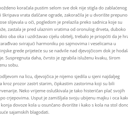
zmoždeno koračala pustim selom sve dok nije stigla do zablaćenog
ši škripava vrata daščane ograde, zakoračila je u dvorište prepuno
ose slijevala u oči, pogledom je prelazila preko sadnica koje su
 kože, zastala je pred ulaznim vratima od oronulog drveta, duboko
bio oba oka i uzdržavao cijelu obitelj, trebalo je priopćiti da je hr
 zarađivao svirajući harmoniku po sajmovima i veselicama u
jske grede prijeteće su se nadvile nad djevojčicom dok je hodal
e. Suspregnuta daha, čvrsto je zgrabila isluženu kvaku, širom
čenu sobu.
jevom na licu, djevojčica je nijemo sjedila u sjeni najdaljeg
kroz prozor zastrt starim, čipkastim zastorima koji su bili
drvenarije. Neko vrijeme osluškivala je tako histeričan plač svojih
 po crjepovima. Usput je zamišljala svoju ubijenu majku i oca kak
og konja dovoze kola u osunčano dvorište i kako s kola na stol don
suće sajamskih blagodati.