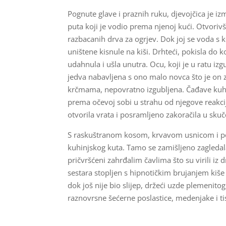
Pognute glave i praznih ruku, djevojčica je i
puta koji je vodio prema njenoj kući. Otvoriv
razbacanih drva za ogrjev. Dok joj se voda s k
uništene kisnule na kiši. Drhteći, pokisla do
udahnula i ušla unutra. Ocu, koji je u ratu izgu
jedva nabavljena s ono malo novca što je on
krčmama, nepovratno izgubljena. Čađave kuhin
prema očevoj sobi u strahu od njegove reakcij
otvorila vrata i posramljeno zakoračila u sku
S raskuštranom kosom, krvavom usnicom i podl
kuhinjskog kuta. Tamo se zamišljeno zagledala 
pričvršćeni zahrđalim čavlima što su virili iz 
sestara stopljen s hipnotičkim brujanjem kiše
dok još nije bio slijep, držeći uzde plemenit
raznovrsne šećerne poslastice, medenjake i ti