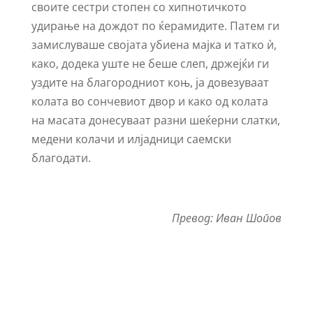
своите сестри стопен со хипнотичкото
удирање на дождот по ќерамидите. Патем ги
замислуваше својата убиена мајка и татко ѝ,
како, додека уште не беше слеп, држејќи ги
уздите на благородниот коњ, ја довезуваат
колата во сончевиот двор и како од колата
на масата донесуваат разни шеќерни слатки,
медени колачи и илјадници саемски
благодати.
Превод: Иван Шопов