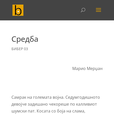
Средба
БИБЕР 03
Марио Мерџан
Самрак на големата војна. Седумгодишното
девојче задишано чекореше по калливиот
шумски пат. Косата со боја на слама,