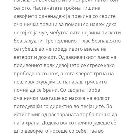
селото. Настанатата гробна тишина
девојчето одненадеж ја прекина со своите
очајнички повици за помош со надеж дека
некој ќе ја чуе, меѓутоа сите нејзини пискоти
беа залудни. Треперливиот глас безнадежно
се губеше во непобедливото виење на
ветерот и дождот. Од завивачкиот лаеж на
подивениот волк девојчето се стресе како
прободено со нож, а кога ѕверот тргна на
неа, извлекувајќи се наназад, грчевито
почна да се брани. Со својата торба
очајнички мавташе во насока на волкот
погодувајќи го директно во песјаците. Во
истиот миг од распараната торба почна да
паѓа храна. Додека волкот алчно јадеше сѐ
што девојчето носеше со себе, таа во