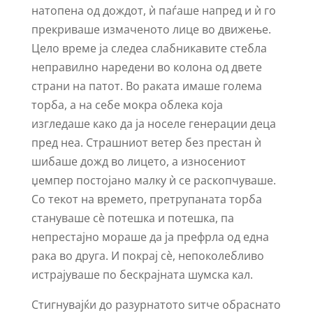
натопена од дождот, ѝ паѓаше напред и ѝ го
прекриваше измаченото лице во движење.
Цело време ја следеа слабникавите стебла
неправилно наредени во колона од двете
страни на патот. Во раката имаше голема
торба, а на себе мокра облека која
изгледаше како да ја носеле генерации деца
пред неа. Страшниот ветер без престан ѝ
шибаше дожд во лицето, а износениот
џемпер постојано малку ѝ се раскопчуваше.
Со текот на времето, претрупаната торба
стануваше сѐ потешка и потешка, па
непрестајно мораше да ја префрла од една
рака во друга. И покрај сѐ, непоколебливо
истрајуваше по бескрајната шумска кал.
Стигнувајќи до разурнатото ѕитче обраснато