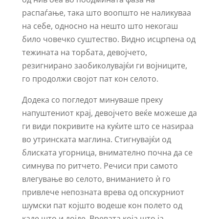
распаѓање, така што воопшто не наликуваа
на себе, односно на нешто што некогаш
било човечко суштество. Видно исцрпена од
тежината на торбата, девојчето,
резигнирано заобиколувајќи ги војниците,
го продолжи својот пат кон селото.
Додека со погледот минуваше преку
напуштениот крај, девојчето веќе можеше да
ги види покривите на куќите што се наѕираа
во утринската маглина. Стигнувајќи од
блиската угорница, внимателно почна да се
симнува по ритчето. Речиси при самото
влегување во селото, вниманието ѝ го
привлече непозната врева од опскурниот
шумски пат којшто водеше кон полето од
каде што и дојде. Вревата која што ја