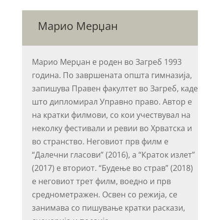
Марио Мерџан
Марио Мерџан е роден во Загреб 1993
година. По завршената општа гимназија,
запишува Правен факултет во Загреб, каде
што дипломирал Управно право. Автор е
на кратки филмови, со кои учествувал на
неколку фестивали и ревии во Хрватска и
во странство. Неговиот прв филм е
“Далечни гласови” (2016), а “Краток излет”
(2017) е вториот. “Будење во страв” (2018)
е неговиот трет филм, воедно и прв
среднометражен. Освен со режија, се
занимава со пишување кратки раскази,