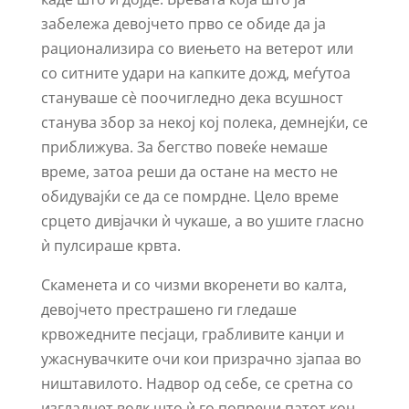
забележа девојчето прво се обиде да ја
рационализира со виењето на ветерот или
со ситните удари на капките дожд, меѓутоа
стануваше сѐ поочигледно дека всушност
станува збор за некој кој полека, демнејќи, се
приближува. За бегство повеќе немаше
време, затоа реши да остане на место не
обидувајќи се да се помрдне. Цело време
срцето дивјачки ѝ чукаше, а во ушите гласно
ѝ пулсираше крвта.
Скаменета и со чизми вкоренети во калта,
девојчето престрашено ги гледаше
крвожедните песјаци, грабливите канџи и
ужаснувачките очи кои призрачно зјапаа во
ништавилото. Надвор од себе, се сретна со
изгладнет волк што ѝ го попречи патот кон