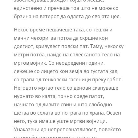
единствено ѝ пречеше тоа што не може со
брзина на ветерот да одлета до својата цел.
Некое време пешачеше така, со тешки и
мачни чекори, за потоа да скршне кон
долгиот, кривулест полски пат. Таму, неколку
метри потоа, наиде на сплесканото тело на
мртов војник. Со неодредени години,
лежеше со лицето кон земја во густата кал,
со траги од тенковски гасеници преку грбот.
Неговото мртво тело со денови скапуваше
нурнато во калта, точно среде патот,
начнато од дивите свињи што слободно
шетаа во селата во потрага по храна. Освен
него, тука имаше уште мртви војници.
Унаказени до непрепознатливост, повеќето
од нив беа во поодмината фаза на