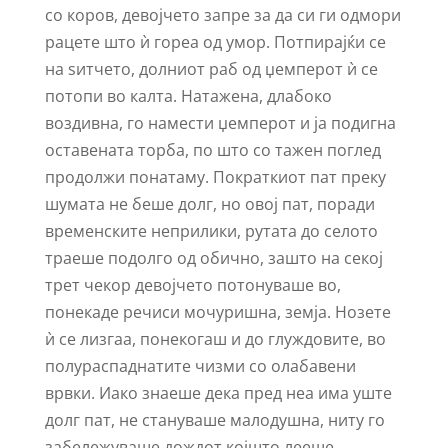
со коров, девојчето запре за да си ги одмори
рацете што ѝ гореа од умор. Потпирајќи се
на ѕитчето, долниот раб од џемперот ѝ се
потопи во калта. Натажена, длабоко
воздивна, го намести џемперот и ја подигна
оставената торба, по што со тажен поглед
продолжи понатаму. Пократкиот пат преку
шумата не беше долг, но овој пат, поради
временските неприлики, рутата до селото
траеше подолго од обично, зашто на секој
трет чекор девојчето потонуваше во,
понекаде речиси мочуришна, земја. Нозете
ѝ се лизгаа, понекогаш и до глуждовите, во
полураспаднатите чизми со олабавени
врвки. Иако знаеше дека пред неа има уште
долг пат, не стануваше малодушна, ниту го
забележуваше дождот којшто лееше,