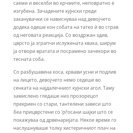
саеми и веселби во крчмите, неповратно е
изгубена. Зачадените кујнски греди
заканувачки се нависнуваа над девојчето
додека одеше кон собата на татко ѝ во страв
од неговата реакција. Со воздржан здив,
цврсто ја зграпчи ислужената квака, ширум
ја отвори вратата и посрамено зачекори во
тесната соба.
Со разбушавена коса, крвави усни и подлив
на лицето, девојчето немо седеше во
сенката на најдалечниот кујнски агол. Таму
замислено гледаше низ прозорецот
прекриен со стари, тантелени завеси што
беа прицврстени со ʼрѓосани шајки што се
покажуваа од дрвенаријата. Некое време го
наслушнуваше толку хистеричниот плач на