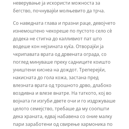
неверување ја искористи можноста за
бегство, почнувајќи молњевито да трча.
Со наведната глава и празни раце, девојчето
изнемоштено чекореше по пустото село сѐ
додека не стигна до калливиот пат што
водеше кон нејзината куќа. Отворајќи ја
чкрипавата врата од дрвената ограда, со
поглед минуваше преку садниците коишто
уништени киснеа на дождот. Треперејќи,
накисната до гола кожа, застана пред
влезната врата од трошното дрво, длабоко
воздивна и влезе внатре. На таткото, кој во
војната ги изгуби двете очи и го издржуваше
целото семејство, требаше да му соопшти
дека храната, едвај набавена со оние малку
пари заработени од свирење хармоника по