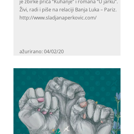
je zbirke priča “Kuhanje” i romana “U jarku”.
Živi, radi i piše na relaciji Banja Luka – Pariz.
http://www.sladjanaperkovic.com/
ažurirano: 04/02/20