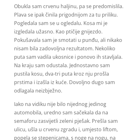
Obukla sam crvenu haljinu, pa se predomislila.
Plava se ipak činila prigodnijom za tu priliku.
Pogledala sam se u ogledalu. Kosa mi je
izgledala užasno. Kao ptičije gnijezdo.
Pokušavala sam je smotati u punđu, ali nikako
nisam bila zadovoljna rezultatom. Nekoliko
puta sam vadila ukosnice i ponovo ih stavljala.
Na kraju sam odustala. Jednostavno sam
pustila kosu, dva-tri puta kroz nju prošla
prstima i izašla iz kuće. Dovoljno dugo sam
odlagala neizbježno.
Iako na vidiku nije bilo nijednog jedinog
automobila, uredno sam sačekala da na
semaforu zasvijetli zeleni pješak. Prešla sam
ulicu, ušla u crvenu zgradu i, umjesto liftom,
popela se stepenicama, s noge na nogu, na