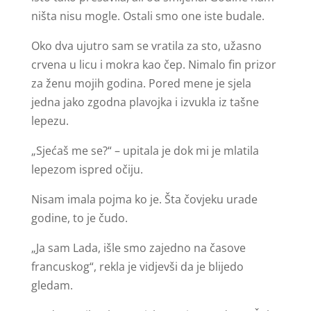
ništa nisu mogle. Ostali smo one iste budale.
Oko dva ujutro sam se vratila za sto, užasno
crvena u licu i mokra kao čep. Nimalo fin prizor
za ženu mojih godina. Pored mene je sjela
jedna jako zgodna plavojka i izvukla iz tašne
lepezu.
„Sjećaš me se?“ – upitala je dok mi je mlatila
lepezom ispred očiju.
Nisam imala pojma ko je. Šta čovjeku urade
godine, to je čudo.
„Ja sam Lada, išle smo zajedno na časove
francuskog“, rekla je vidjevši da je blijedo
gledam.