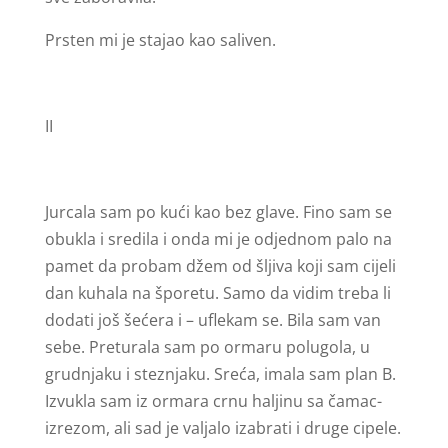
Prsten mi je stajao kao saliven.
II
Jurcala sam po kući kao bez glave. Fino sam se
obukla i sredila i onda mi je odjednom palo na
pamet da probam džem od šljiva koji sam cijeli
dan kuhala na šporetu. Samo da vidim treba li
dodati još šećera i – uflekam se. Bila sam van
sebe. Preturala sam po ormaru polugola, u
grudnjaku i steznjaku. Sreća, imala sam plan B.
Izvukla sam iz ormara crnu haljinu sa čamac-
izrezom, ali sad je valjalo izabrati i druge cipele.