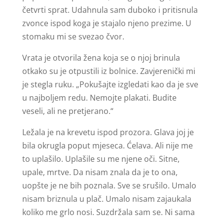
četvrti sprat. Udahnula sam duboko i pritisnula
zvonce ispod koga je stajalo njeno prezime. U
stomaku mi se svezao čvor.
Vrata je otvorila žena koja se o njoj brinula
otkako su je otpustili iz bolnice. Zavjerenički mi
je stegla ruku. „Pokušajte izgledati kao da je sve
u najboljem redu. Nemojte plakati. Budite
veseli, ali ne pretjerano.“
Ležala je na krevetu ispod prozora. Glava joj je
bila okrugla poput mjeseca. Ćelava. Ali nije me
to uplašilo. Uplašile su me njene oči. Sitne,
upale, mrtve. Da nisam znala da je to ona,
uopšte je ne bih poznala. Sve se srušilo. Umalo
nisam briznula u plač. Umalo nisam zajaukala
koliko me grlo nosi. Suzdržala sam se. Ni sama