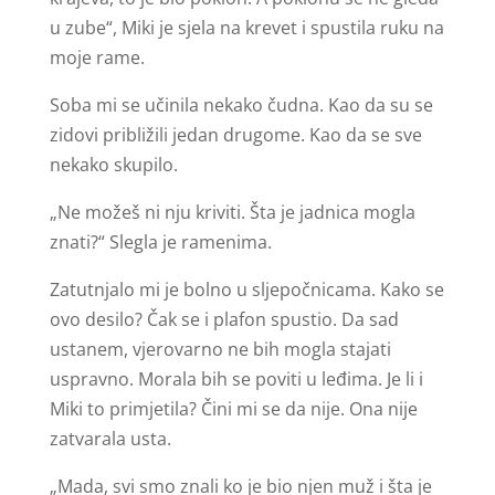
u zube“, Miki je sjela na krevet i spustila ruku na
moje rame.
Soba mi se učinila nekako čudna. Kao da su se
zidovi približili jedan drugome. Kao da se sve
nekako skupilo.
„Ne možeš ni nju kriviti. Šta je jadnica mogla
znati?“ Slegla je ramenima.
Zatutnjalo mi je bolno u sljepočnicama. Kako se
ovo desilo? Čak se i plafon spustio. Da sad
ustanem, vjerovarno ne bih mogla stajati
uspravno. Morala bih se poviti u leđima. Je li i
Miki to primjetila? Čini mi se da nije. Ona nije
zatvarala usta.
„Mada, svi smo znali ko je bio njen muž i šta je