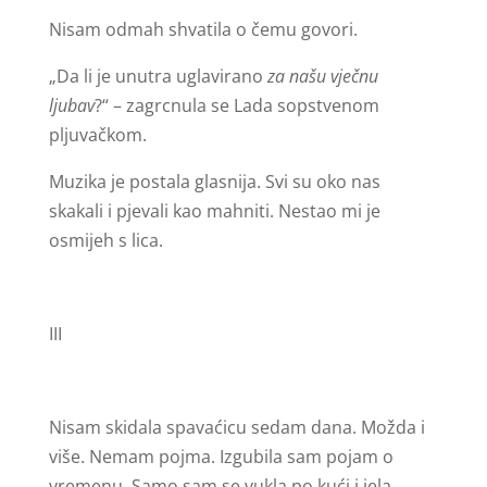
Nisam odmah shvatila o čemu govori.
„Da li je unutra uglavirano
za našu vječnu
ljubav
?“ – zagrcnula se Lada sopstvenom
pljuvačkom.
Muzika je postala glasnija. Svi su oko nas
skakali i pjevali kao mahniti. Nestao mi je
osmijeh s lica.
III
Nisam skidala spavaćicu sedam dana. Možda i
više. Nemam pojma. Izgubila sam pojam o
vremenu. Samo sam se vukla po kući i jela