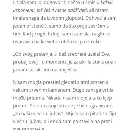
Htjela sam joj odgovoriti nešto u smislu
kakvu
uspomenu, još ćeš ti mene nadživjeti
, ali nisam
imala snage da izvodim gluposti. Dohvatila sam
jedan prstenčić, samo da što prije završim s
tim. Kad je ugleda koji sam izabrala, naglo se
uspravila na krevetu i otela mi ga iz ruke.
„Od svog prstenja, ti baš srebreni uzela! Evo,
probaj ovaj“, u momentu je zaiskrila stara ona i
ja sam se iskreno nasmiješila.
Nisam mogla prestati gledati zlatni prsten s
velikim crvenim kamenom. Dugo sam ga vrtila
među prstima. Nikada nisam vidjela tako lijep
prsten. S unutrašnje strane je bilo ugravirano
„za našu vječnu ljubav“. Htjela sam pitati za čiju
vječnu ljubav, ali onda sam ga stavila na prst i
sve zaboravila.