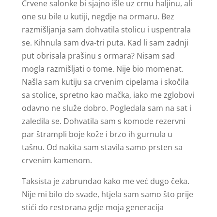
Crvene salonke bi sjajno išle uz crnu haljinu, ali
one su bile u kutiji, negdje na ormaru. Bez
razmišljanja sam dohvatila stolicu i uspentrala
se. Kihnula sam dva-tri puta. Kad li sam zadnji
put obrisala prašinu s ormara? Nisam sad
mogla razmišljati o tome. Nije bio momenat.
Našla sam kutiju sa crvenim cipelama i skočila
sa stolice, spretno kao mačka, iako me zglobovi
odavno ne služe dobro. Pogledala sam na sat i
zaledila se. Dohvatila sam s komode rezervni
par štrampli boje kože i brzo ih gurnula u
tašnu. Od nakita sam stavila samo prsten sa
crvenim kamenom.
Taksista je zabrundao kako me već dugo čeka.
Nije mi bilo do svađe, htjela sam samo što prije
stići do restorana gdje moja generacija