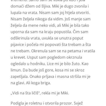
domaći džem od šljiva. Miki je dugo zvonila i
lupala na vrata. Nisam sam joj htjela otvoriti.
Nisam željela nikoga da vidim. Još manje sam
željela da mene neko vidi, ali Miki je bila tako
uporna da sam na kraju popustila. Čim sam
odškrinula vrata, uvukla se unutra poput
pijavice i počela mi popovati šta trebam a šta
ne trebam. Okrenula sam se na petama i vratila
u krevet. Usput sam pogledom okrznula
ogledalo u hodniku. Lice mi je bilo žuto. Kao
limun. Da bude još gore, kosa mi se skroz
zapetljala. Onako prljava i masna stršila mi je
na glavi. Ali koga briga.
„Vidi na šta ličiš“, rekla mi je Miki.
Podigla je roletnu i otvorila prozor. Svjež