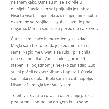
ne znam kako. Usne su mi se iskrivile u
osmijeh. Sagela sam se i poljubila je u obraz.
Nisu to više bili njeni obrazi, ni njen miris. Soba
oko mene se zanjihala. Izgubila sam tlo pod
nogama. Morala sam sjesti pored nje na krevet.
Ćutala sam. Inače bi me rođeni glas izdao.
Mogla sam tek toliko da joj spustim ruku na
rame. Naglo me uhvatila za ruku i prislonila
usne na moj dlan. Vani je bilo sigurno 40
stepeni, ali odjednom je nekako zahladilo. Zubi
su mi počeli nekontrolisano klaparati. Otrgla
sam ruku i ustala. Htjela sam istrčati napolje.
Nisam više mogla izdržati. Nisam.
To bih vjerovatno i uradila da ona nije pružila
prst prema komodi na drugom kraju sobe.