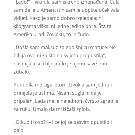
„Lado!“ – viknula sam iskreno iznenađena. Čula
sam da je u Americi i nisam je uopšte očekivala
vidjeti. Kako je samo dobro izgledala; ni
kilograma viška, ni jedne jedine bore. Šta ta
Amerika uradi čovjeku, to je čudo.
„Došla sam maksuz za godišnjicu mature. Ne
bih ja ovo ni za šta na svijetu propustila“,
nasmijala se i bljesnulo je njeno savršeno
zubalo.
Ponudila me cigaretom. Izvukla sam jednu i
prinijela je ustima. Nisam stigla ni da je
pripalim. Lada me je najednom čvrsto zgrabila
za ruku. Umalo da mi iščaši zglob.
„Otkud ti ovo?“ – lice joj se sasvim opustilo i
palo.