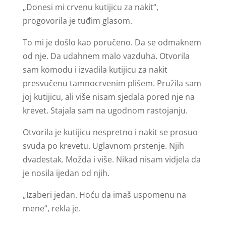
„Donesi mi crvenu kutijicu za nakit“,
progovorila je tuđim glasom.
To mi je došlo kao poručeno. Da se odmaknem
od nje. Da udahnem malo vazduha. Otvorila
sam komodu i izvadila kutijicu za nakit
presvučenu tamnocrvenim plišem. Pružila sam
joj kutijicu, ali više nisam sjedala pored nje na
krevet. Stajala sam na ugodnom rastojanju.
Otvorila je kutijicu nespretno i nakit se prosuo
svuda po krevetu. Uglavnom prstenje. Njih
dvadestak. Možda i više. Nikad nisam vidjela da
je nosila ijedan od njih.
„Izaberi jedan. Hoću da imaš uspomenu na
mene“, rekla je.