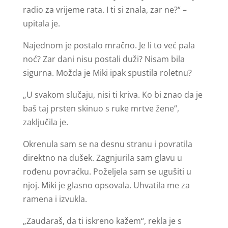
radio za vrijeme rata. I ti si znala, zar ne?“ –
upitala je.
Najednom je postalo mračno. Je li to već pala
noć? Zar dani nisu postali duži? Nisam bila
sigurna. Možda je Miki ipak spustila roletnu?
„U svakom slučaju, nisi ti kriva. Ko bi znao da je
baš taj prsten skinuo s ruke mrtve žene“,
zaključila je.
Okrenula sam se na desnu stranu i povratila
direktno na dušek. Zagnjurila sam glavu u
rođenu povraćku. Poželjela sam se ugušiti u
njoj. Miki je glasno opsovala. Uhvatila me za
ramena i izvukla.
„Zaudaraš, da ti iskreno kažem“, rekla je s