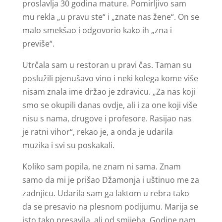
proslavlja 30 godina mature. Pomirljivo sam
mu rekla „u pravu ste“ i „znate nas žene“. On se
malo smekšao i odgovorio kako ih „zna i
previše“.
Utrčala sam u restoran u pravi čas. Taman su
poslužili pjenušavo vino i neki kolega kome više
nisam znala ime držao je zdravicu. „Za nas koji
smo se okupili danas ovdje, ali i za one koji više
nisu s nama, drugove i profesore. Rasijao nas
je ratni vihor“, rekao je, a onda je udarila
muzika i svi su poskakali.
Koliko sam popila, ne znam ni sama. Znam
samo da mi je prišao Džamonja i uštinuo me za
zadnjicu. Udarila sam ga laktom u rebra tako
da se presavio na plesnom podijumu. Marija se
isto tako presavila, ali od smijeha. Godine nam