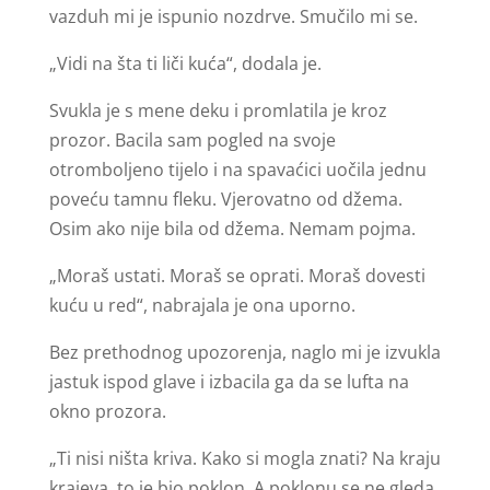
vazduh mi je ispunio nozdrve. Smučilo mi se.
„Vidi na šta ti liči kuća“, dodala je.
Svukla je s mene deku i promlatila je kroz
prozor. Bacila sam pogled na svoje
otromboljeno tijelo i na spavaćici uočila jednu
poveću tamnu fleku. Vjerovatno od džema.
Osim ako nije bila od džema. Nemam pojma.
„Moraš ustati. Moraš se oprati. Moraš dovesti
kuću u red“, nabrajala je ona uporno.
Bez prethodnog upozorenja, naglo mi je izvukla
jastuk ispod glave i izbacila ga da se lufta na
okno prozora.
„Ti nisi ništa kriva. Kako si mogla znati? Na kraju
krajeva, to je bio poklon. A poklonu se ne gleda