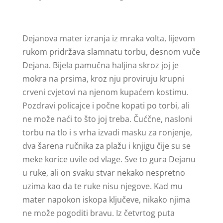
Dejanova mater izranja iz mraka volta, lijevom
rukom pridržava slamnatu torbu, desnom vuče
Dejana. Bijela pamučna haljina skroz joj je
mokra na prsima, kroz nju proviruju krupni
crveni cvjetovi na njenom kupaćem kostimu.
Pozdravi policajce i počne kopati po torbi, ali
ne može naći to što joj treba. Čućčne, nasloni
torbu na tlo i s vrha izvadi masku za ronjenje,
dva šarena ručnika za plažu i knjigu čije su se
meke korice uvile od vlage. Sve to gura Dejanu
u ruke, ali on svaku stvar nekako nespretno
uzima kao da te ruke nisu njegove. Kad mu
mater napokon iskopa ključeve, nikako njima
ne može pogoditi bravu. Iz četvrtog puta