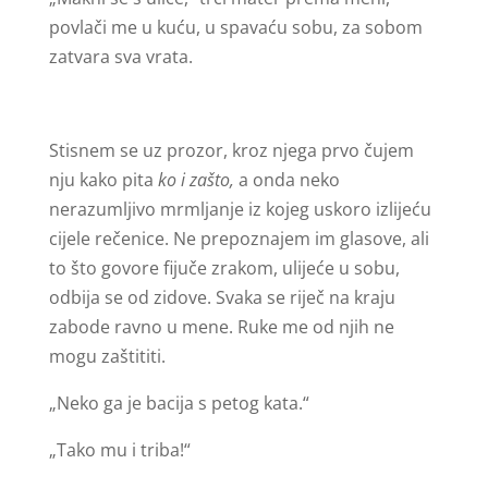
povlači me u kuću, u spavaću sobu, za sobom
zatvara sva vrata.
Stisnem se uz prozor, kroz njega prvo čujem
nju kako pita
ko i zašto,
a onda neko
nerazumljivo mrmljanje iz kojeg uskoro izlijeću
cijele rečenice. Ne prepoznajem im glasove, ali
to što govore fijuče zrakom, ulijeće u sobu,
odbija se od zidove. Svaka se riječ na kraju
zabode ravno u mene. Ruke me od njih ne
mogu zaštititi.
„Neko ga je bacija s petog kata.“
„Tako mu i triba!“