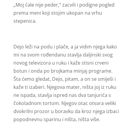
„Moj ćale nije peder,“ zacvili i podigne pogled
prema meni koji stojim ukopan na vrhu
stepenica.
Dejo leži na podu i plače, a ja vidim njega kako
mi na svom rođendanu stavlja daljinski svog
novog televizora u ruku i kaže stisni crveni
botun i onda po brojkama minjaj programe.
Šta ćemo gledat, Dejo, pitam, a on se smiješi i
kaže ti izaberi. Njegova mater, ništa joj iz ruku
ne ispada, stavlja ispred nas dva tanjurića s
čokoladnom tortom. Njegov otac otvara veliki
dvokrilni prozor u boravku da kroz njega izbaci
popodnevnu sparinu i ništa, ništa više.