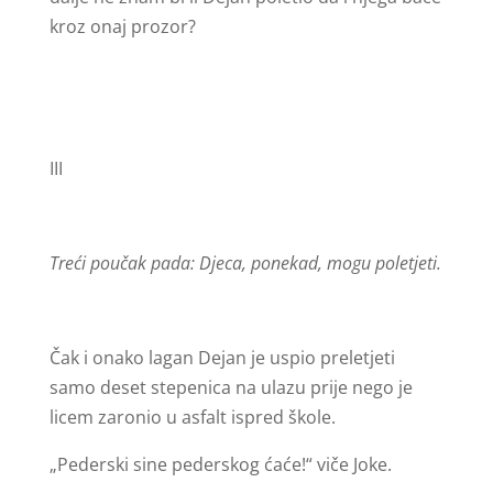
kroz onaj prozor?
III
Treći poučak pada: Djeca, ponekad, mogu poletjeti.
Čak i onako lagan Dejan je uspio preletjeti
samo deset stepenica na ulazu prije nego je
licem zaronio u asfalt ispred škole.
„Pederski sine pederskog ćaće!“ viče Joke.