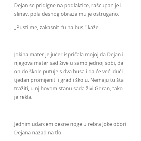
Dejan se pridigne na podlaktice, rašcupan je i
slinav, pola desnog obraza mu je ostrugano.
„Pusti me, zakasnit ću na bus,“ kaže.
Jokina mater je jučer ispričala mojoj da Dejan i
njegova mater sad žive u samo jednoj sobi, da
on do škole putuje s dva busa i da će već idući
tjedan promijeniti i grad i školu. Nemaju tu šta
tražiti, u njihovom stanu sada živi Goran, tako
je rekla.
Jednim udarcem desne noge u rebra Joke obori
Dejana nazad na tlo.