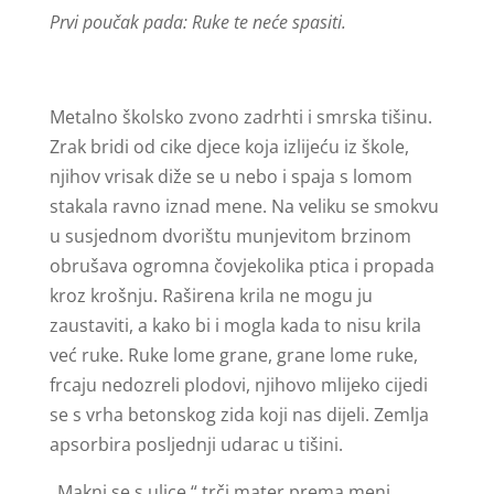
Prvi poučak pada: Ruke te neće spasiti.
Metalno školsko zvono zadrhti i smrska tišinu.
Zrak bridi od cike djece koja izlijeću iz škole,
njihov vrisak diže se u nebo i spaja s lomom
stakala ravno iznad mene. Na veliku se smokvu
u susjednom dvorištu munjevitom brzinom
obrušava ogromna čovjekolika ptica i propada
kroz krošnju. Raširena krila ne mogu ju
zaustaviti, a kako bi i mogla kada to nisu krila
već ruke. Ruke lome grane, grane lome ruke,
frcaju nedozreli plodovi, njihovo mlijeko cijedi
se s vrha betonskog zida koji nas dijeli. Zemlja
apsorbira posljednji udarac u tišini.
„Makni se s ulice,“ trči mater prema meni,