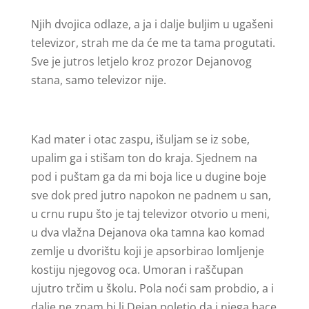
Njih dvojica odlaze, a ja i dalje buljim u ugašeni
televizor, strah me da će me ta tama progutati.
Sve je jutros letjelo kroz prozor Dejanovog
stana, samo televizor nije.
Kad mater i otac zaspu, išuljam se iz sobe,
upalim ga i stišam ton do kraja. Sjednem na
pod i puštam ga da mi boja lice u dugine boje
sve dok pred jutro napokon ne padnem u san,
u crnu rupu što je taj televizor otvorio u meni,
u dva vlažna Dejanova oka tamna kao komad
zemlje u dvorištu koji je apsorbirao lomljenje
kostiju njegovog oca. Umoran i raščupan
ujutro trčim u školu. Pola noći sam probdio, a i
dalje ne znam bi li Dejan poletio da i njega bace