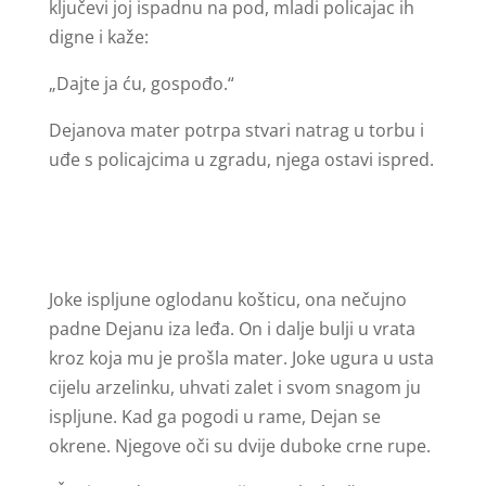
ključevi joj ispadnu na pod, mladi policajac ih
digne i kaže:
„Dajte ja ću, gospođo.“
Dejanova mater potrpa stvari natrag u torbu i
uđe s policajcima u zgradu, njega ostavi ispred.
Joke ispljune oglodanu košticu, ona nečujno
padne Dejanu iza leđa. On i dalje bulji u vrata
kroz koja mu je prošla mater. Joke ugura u usta
cijelu arzelinku, uhvati zalet i svom snagom ju
ispljune. Kad ga pogodi u rame, Dejan se
okrene. Njegove oči su dvije duboke crne rupe.