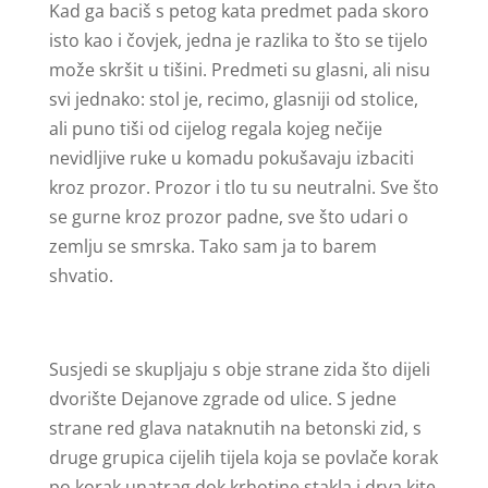
Kad ga baciš s petog kata predmet pada skoro
isto kao i čovjek, jedna je razlika to što se tijelo
može skršit u tišini. Predmeti su glasni, ali nisu
svi jednako: stol je, recimo, glasniji od stolice,
ali puno tiši od cijelog regala kojeg nečije
nevidljive ruke u komadu pokušavaju izbaciti
kroz prozor. Prozor i tlo tu su neutralni. Sve što
se gurne kroz prozor padne, sve što udari o
zemlju se smrska. Tako sam ja to barem
shvatio.
Susjedi se skupljaju s obje strane zida što dijeli
dvorište Dejanove zgrade od ulice. S jedne
strane red glava nataknutih na betonski zid, s
druge grupica cijelih tijela koja se povlače korak
po korak unatrag dok krhotine stakla i drva kite