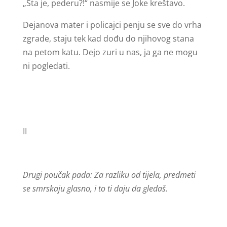
„Šta je, pederu?!“ nasmije se Joke kreštavo.
Dejanova mater i policajci penju se sve do vrha
zgrade, staju tek kad dođu do njihovog stana
na petom katu. Dejo zuri u nas, ja ga ne mogu
ni pogledati.
II
Drugi poučak pada: Za razliku od tijela, predmeti
se smrskaju glasno, i to ti daju da gledaš.