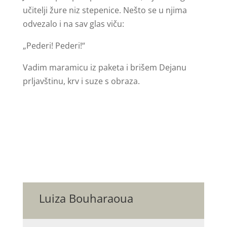
učitelji žure niz stepenice. Nešto se u njima
odvezalo i na sav glas viču:
„Pederi! Pederi!“
Vadim maramicu iz paketa i brišem Dejanu
prljavštinu, krv i suze s obraza.
Luiza Bouharaoua