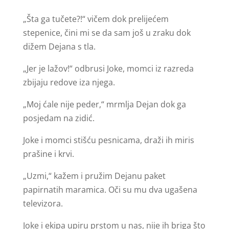
„Šta ga tučete?!“ vičem dok prelijećem
stepenice, čini mi se da sam još u zraku dok
dižem Dejana s tla.
„Jer je lažov!“ odbrusi Joke, momci iz razreda
zbijaju redove iza njega.
„Moj ćale nije peder,“ mrmlja Dejan dok ga
posjedam na zidić.
Joke i momci stišću pesnicama, draži ih miris
prašine i krvi.
„Uzmi,“ kažem i pružim Dejanu paket
papirnatih maramica. Oči su mu dva ugašena
televizora.
Joke i ekipa upiru prstom u nas, nije ih briga što