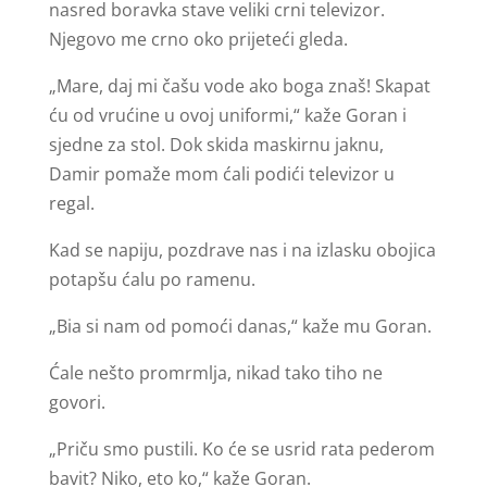
nasred boravka stave veliki crni televizor.
Njegovo me crno oko prijeteći gleda.
„Mare, daj mi čašu vode ako boga znaš! Skapat
ću od vrućine u ovoj uniformi,“ kaže Goran i
sjedne za stol. Dok skida maskirnu jaknu,
Damir pomaže mom ćali podići televizor u
regal.
Kad se napiju, pozdrave nas i na izlasku obojica
potapšu ćalu po ramenu.
„Bia si nam od pomoći danas,“ kaže mu Goran.
Ćale nešto promrmlja, nikad tako tiho ne
govori.
„Priču smo pustili. Ko će se usrid rata pederom
bavit? Niko, eto ko,“ kaže Goran.