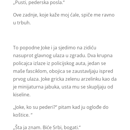
„Pusti, pederska posla.“
Ove zadnje, koje kaže moj ćale, spiče me ravno
u trbuh.
To popodne Joke i ja sjedimo na zidiću
nasuprot glavnog ulaza u zgradu. Dva krupna
policajca izlaze iz policijskog auta, jedan se
maše fasciklom, obojica se zaustavljaju ispred
prvog ulaza. Joke gricka zelenu arzelinku kao da
je minijaturna jabuka, usta mu se skupljaju od
kiseline.
„Joke, ko su pederi?“ pitam kad ju oglođe do
koštice. “
„Šta ja znam. Biće Srbi, bogati.“