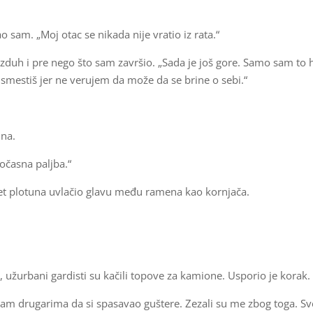
ao sam. „Moj otac se nikada nije vratio iz rata.“
azduh i pre nego što sam završio. „Sada je još gore. Samo sam to 
 smestiš jer ne verujem da može da se brine o sebi.“
una.
očasna paljba.“
devet plotuna uvlačio glavu među ramena kao kornjača.
, užurbani gardisti su kačili topove za kamione. Usporio je korak.
o sam drugarima da si spasavao guštere. Zezali su me zbog toga. Sv