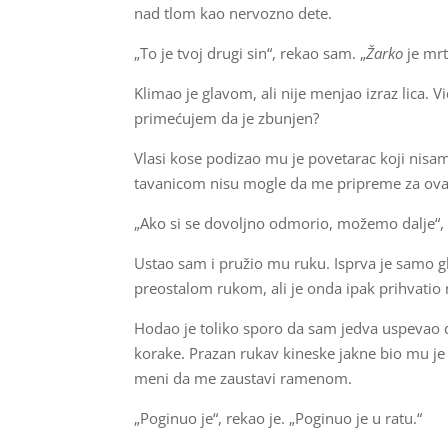
nad tlom kao nervozno dete.
„To je tvoj drugi sin“, rekao sam. „
Žarko
je mrt
Klimao je glavom, ali nije menjao izraz lica.
primećujem da je zbunjen?
Vlasi kose podizao mu je povetarac koji nisam
tavanicom nisu mogle da me pripreme za ovak
„Ako si se dovoljno odmorio, možemo dalje“,
Ustao sam i pružio mu ruku. Isprva je samo gl
preostalom rukom, ali je onda ipak prihvatio
Hodao je toliko sporo da sam jedva uspevao 
korake. Prazan rukav kineske jakne bio mu j
meni da me zaustavi ramenom.
„Poginuo je“, rekao je. „Poginuo je u ratu.“