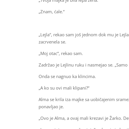
„Tvoja majka je bila lepa žena.“
„Znam, ćale.“
„Lejla“, rekao sam još jednom dok mu je Lejla
zacrvenela se.
„Moj otac“, rekao sam.
Zadržao je Lejlinu ruku i nasmejao se. „Samo
Onda se nagnuo ka klincima.
„A ko su ovi mali klipani?“
Alma se krila iza majke sa uobičajenim srame
ponavljao je.
„Ovo je Alma, a ovaj mali krezavi je Žarko. D