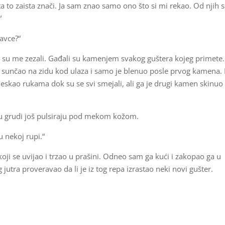
ta to zaista znači. Ja sam znao samo ono što si mi rekao. Od njih
“
avce?“
a su me zezali. Gađali su kamenjem svakog guštera kojeg primete.
 sunčao na zidu kod ulaza i samo je blenuo posle prvog kamena. 
eskao rukama dok su se svi smejali, ali ga je drugi kamen skinuo
u grudi još pulsiraju pod mekom kožom.
 nekoj rupi.“
oji se uvijao i trzao u prašini. Odneo sam ga kući i zakopao ga u
jutra proveravao da li je iz tog repa izrastao neki novi gušter.