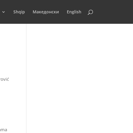
Shqip
Македонски
English
rović
o
gama