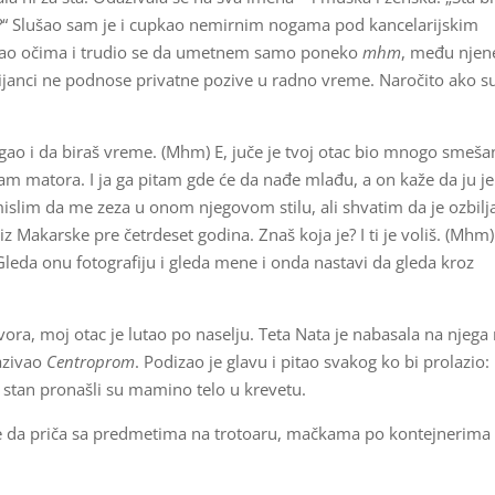
i?“ Slušao sam je i cupkao nemirnim nogama pod kancelarijskim
rtao očima i trudio se da umetnem samo poneko
mhm
, među njen
ijanci ne podnose privatne pozive u radno vreme. Naročito ako s
o i da biraš vreme. (Mhm) E, juče je tvoj otac bio mnogo smeša
sam matora. I ja ga pitam gde će da nađe mlađu, a on kaže da ju je
 mislim da me zeza u onom njegovom stilu, ali shvatim da je ozbilja
 Makarske pre četrdeset godina. Znaš koja je? I ti je voliš. (Mhm)
ni. Gleda onu fotografiju i gleda mene i onda nastavi da gleda kroz
ra, moj otac je lutao po naselju. Teta Nata je nabasala na njega
azivao
Centroprom
. Podizao je glavu i pitao svakog ko bi prolazio:
i u stan pronašli su mamino telo u krevetu.
 da priča sa predmetima na trotoaru, mačkama po kontejnerima 