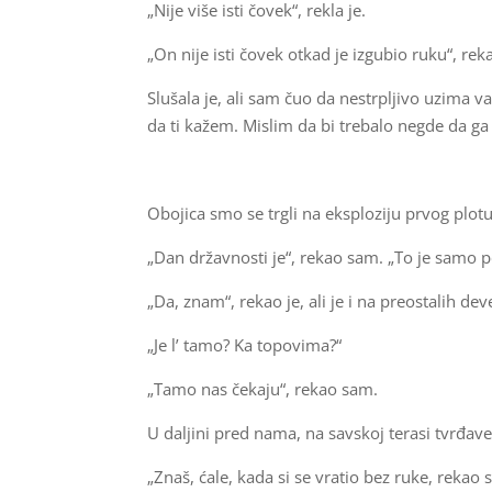
„Nije više isti čovek“, rekla je.
„On nije isti čovek otkad je izgubio ruku“, rek
Slušala je, ali sam čuo da nestrpljivo uzima v
da ti kažem. Mislim da bi trebalo negde da ga
Obojica smo se trgli na eksploziju prvog plot
„Dan državnosti je“, rekao sam. „To je samo p
„Da, znam“, rekao je, ali je i na preostalih 
„Je l’ tamo? Ka topovima?“
„Tamo nas čekaju“, rekao sam.
U daljini pred nama, na savskoj terasi tvrđave
„Znaš, ćale, kada si se vratio bez ruke, reka