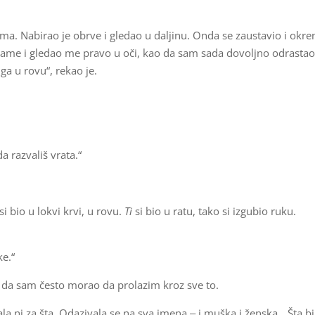
ma. Nabirao je obrve i gledao u daljinu. Onda se zaustavio i okr
 rame i gledao me pravo u oči, kao da sam sada dovoljno odrasta
a u rovu“, rekao je.
a razvališ vrata.“
si bio u lokvi krvi, u rovu.
Ti
si bio u ratu, tako si izgubio ruku.
ke.“
ja da sam često morao da prolazim kroz sve to.
ljala ni za šta. Odazivala se na sva imena ‒ i muška i ženska. „Šta 