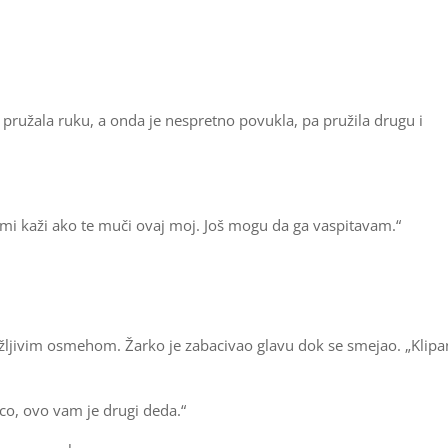
 pružala ruku, a onda je nespretno povukla, pa pružila drugu i
 mi kaži ako te muči ovaj moj. Još mogu da ga vaspitavam.“
žljivim osmehom. Žarko je zabacivao glavu dok se smejao. „Klipan
eco, ovo vam je drugi deda.“