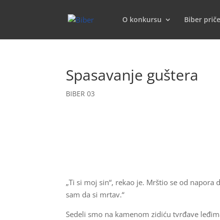
O konkursu
Biber prič
Spasavanje guštera
BIBER 03
„Ti si moj sin“, rekao je. Mrštio se od napora
sam da si mrtav.“
Sedeli smo na kamenom zidiću tvrđave leđima