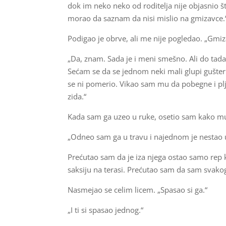
dok im neko neko od roditelja nije objasnio š
morao da saznam da nisi mislio na gmizavce.
Podigao je obrve, ali me nije pogledao. „Gmiz
„Da, znam. Sada je i meni smešno. Ali do tad
Sećam se da se jednom neki mali glupi gušter
se ni pomerio. Vikao sam mu da pobegne i plj
zida.“
Kada sam ga uzeo u ruke, osetio sam kako m
„Odneo sam ga u travu i najednom je nestao u
Prećutao sam da je iza njega ostao samo rep k
saksiju na terasi. Prećutao sam da sam svakog 
Nasmejao se celim licem. „Spasao si ga.“
„I ti si spasao jednog.“