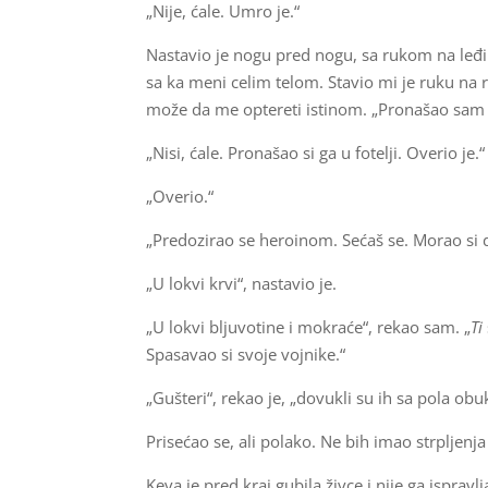
„Nije, ćale. Umro je.“
Nastavio je nogu pred nogu, sa rukom na leđi
sa ka meni celim telom. Stavio mi je ruku na
može da me optereti istinom. „Pronašao sam g
„Nisi, ćale. Pronašao si ga u fotelji. Overio je.“
„Overio.“
„Predozirao se heroinom. Sećaš se. Morao si d
„U lokvi krvi“, nastavio je.
„U lokvi bljuvotine i mokraće“, rekao sam. „
Ti
Spasavao si svoje vojnike.“
„Gušteri“, rekao je, „dovukli su ih sa pola obu
Prisećao se, ali polako. Ne bih imao strpljen
Keva je pred kraj gubila živce i nije ga isprav