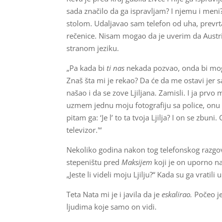
sada značilo da ga ispravljam? I njemu i men
stolom. Udaljavao sam telefon od uha, prev
rečenice. Nisam mogao da je uverim da Austr
stranom jeziku.
„Pa kada bi
ti nas
nekada pozvao, onda bi moga
Znaš šta mi je rekao? Da će da me ostavi jer 
našao i da se zove Ljiljana. Zamisli. I ja prvo
uzmem jednu moju fotografiju sa police, onu iz
pitam ga: ‘Je l’ to ta tvoja Ljilja? I on se zbu
televizor.'“
Nekoliko godina nakon tog telefonskog razgovo
stepeništu pred
Maksijem
koji je on uporno n
„Jeste li videli moju Ljilju?“ Kada su ga vratil
Teta Nata mi je i javila da je
eskalirao.
Počeo je
ljudima koje samo on vidi.