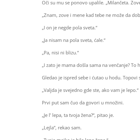
Oči su mu se ponovo upalile. „Milančeta. Zov
„Znam, zove i mene kad tebe ne može da dobij
„I on je negde pola sveta.“
„Ja nisam na pola sveta, ćale.“
„Pa, nisi ni blizu.“
„I zato je mama došla sama na venčanje? To 
Gledao je ispred sebe i ćutao u hodu. Topovi 
„Valjda je svejedno gde ste, ako vam je lepo.“
Prvi put sam čuo da govori u množini.
„Je l’ lepa, ta tvoja žena?“, pitao je.
„Lejla“, rekao sam.