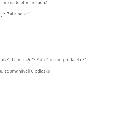
e me na telefon nekada.“
e. Zabrine se.“
hoćeš da mi kažeš? Zato što sam predaleko?“
su se smanjivali u odlasku.