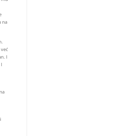
e
u na
n.
 već
n. I
 I
 na
i