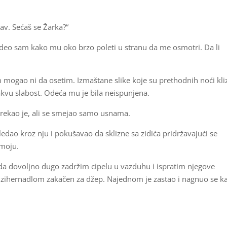
av. Sećaš se Žarka?“
 Video sam kako mu oko brzo poleti u stranu da me osmotri. Da li
 mogao ni da osetim. Izmaštane slike koje su prethodnih noći kliz
vu slabost. Odeća mu je bila neispunjena.
 rekao je, ali se smejao samo usnama.
edao kroz nju i pokušavao da sklizne sa zidića pridržavajući se
 moju.
da dovoljno dugo zadržim cipelu u vazduhu i ispratim njegove
e zihernadlom zakačen za džep. Najednom je zastao i nagnuo se k