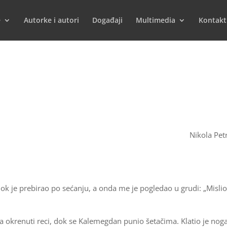
e
Autorke i autori
Događaji
Multimedia
Kontakt
Nikola Pet
 dok je prebirao po sećanju, a onda me je pogledao u grudi: „Misli
 okrenuti reci, dok se Kalemegdan punio šetačima. Klatio je no