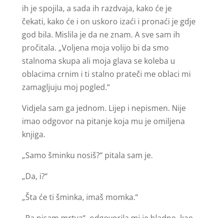
ih je spojila, a sada ih razdvaja, kako će je
čekati, kako će i on uskoro izaći i pronaći je gdje
god bila. Mislila je da ne znam. A sve sam ih
pročitala. „Voljena moja volijo bi da smo
stalnoma skupa ali moja glava se koleba u
oblacima crnim i ti stalno prateči me oblaci mi
zamagljuju moj pogled.“
Vidjela sam ga jednom. Lijep i nepismen. Nije
imao odgovor na pitanje koja mu je omiljena
knjiga.
„Samo šminku nosiš?“ pitala sam je.
„Da, i?“
„Šta će ti šminka, imaš momka.“