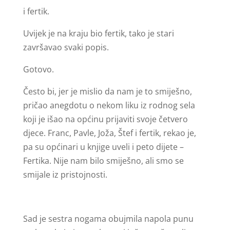
i fertik.
Uvijek je na kraju bio fertik, tako je stari
završavao svaki popis.
Gotovo.
Često bi, jer je mislio da nam je to smiješno,
pričao anegdotu o nekom liku iz rodnog sela
koji je išao na općinu prijaviti svoje četvero
djece. Franc, Pavle, Joža, Štef i fertik, rekao je,
pa su općinari u knjige uveli i peto dijete –
Fertika. Nije nam bilo smiješno, ali smo se
smijale iz pristojnosti.
Sad je sestra nogama obujmila napola punu