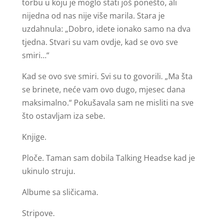
torbu u koju je moglo stati još ponešto, ali
nijedna od nas nije više marila. Stara je
uzdahnula: „Dobro, idete ionako samo na dva
tjedna. Stvari su vam ovdje, kad se ovo sve
smiri…“
Kad se ovo sve smiri. Svi su to govorili. „Ma šta
se brinete, neće vam ovo dugo, mjesec dana
maksimalno.“ Pokušavala sam ne misliti na sve
što ostavljam iza sebe.
Knjige.
Ploče. Taman sam dobila Talking Headse kad je
ukinulo struju.
Albume sa sličicama.
Stripove.