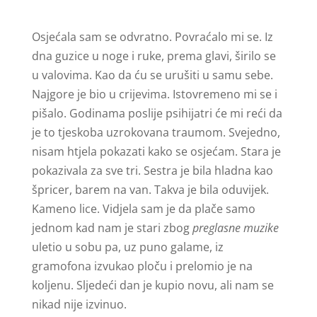
Osjećala sam se odvratno. Povraćalo mi se. Iz
dna guzice u noge i ruke, prema glavi, širilo se
u valovima. Kao da ću se urušiti u samu sebe.
Najgore je bio u crijevima. Istovremeno mi se i
pišalo. Godinama poslije psihijatri će mi reći da
je to tjeskoba uzrokovana traumom. Svejedno,
nisam htjela pokazati kako se osjećam. Stara je
pokazivala za sve tri. Sestra je bila hladna kao
špricer, barem na van. Takva je bila oduvijek.
Kameno lice. Vidjela sam je da plače samo
jednom kad nam je stari zbog
preglasne muzike
uletio u sobu pa, uz puno galame, iz
gramofona izvukao ploču i prelomio je na
koljenu. Sljedeći dan je kupio novu, ali nam se
nikad nije izvinuo.