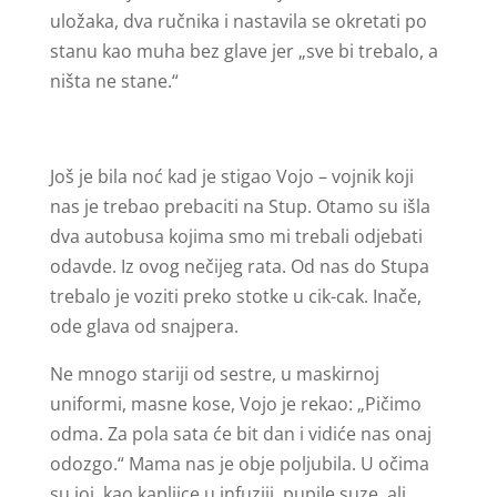
uložaka, dva ručnika i nastavila se okretati po
stanu kao muha bez glave jer „sve bi trebalo, a
ništa ne stane.“
Još je bila noć kad je stigao Vojo – vojnik koji
nas je trebao prebaciti na Stup. Otamo su išla
dva autobusa kojima smo mi trebali odjebati
odavde. Iz ovog nečijeg rata. Od nas do Stupa
trebalo je voziti preko stotke u cik-cak. Inače,
ode glava od snajpera.
Ne mnogo stariji od sestre, u maskirnoj
uniformi, masne kose, Vojo je rekao: „Pičimo
odma. Za pola sata će bit dan i vidiće nas onaj
odozgo.“ Mama nas je obje poljubila. U očima
su joj, kao kapljice u infuziji, pupile suze, ali