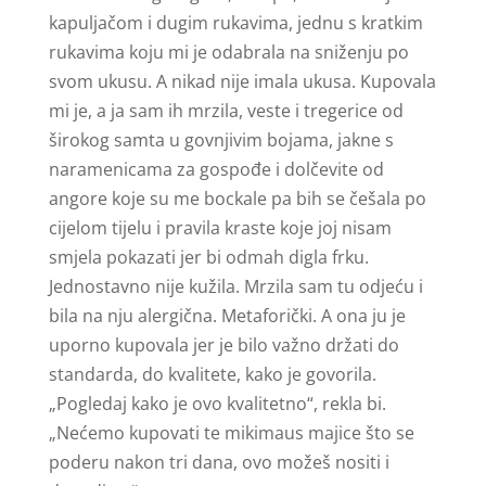
kapuljačom i dugim rukavima, jednu s kratkim
rukavima koju mi je odabrala na sniženju po
svom ukusu. A nikad nije imala ukusa. Kupovala
mi je, a ja sam ih mrzila, veste i tregerice od
širokog samta u govnjivim bojama, jakne s
naramenicama za gospođe i dolčevite od
angore koje su me bockale pa bih se češala po
cijelom tijelu i pravila kraste koje joj nisam
smjela pokazati jer bi odmah digla frku.
Jednostavno nije kužila. Mrzila sam tu odjeću i
bila na nju alergična. Metaforički. A ona ju je
uporno kupovala jer je bilo važno držati do
standarda, do kvalitete, kako je govorila.
„Pogledaj kako je ovo kvalitetno“, rekla bi.
„Nećemo kupovati te mikimaus majice što se
poderu nakon tri dana, ovo možeš nositi i