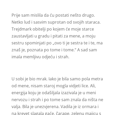
Prije sam mislila da ću postati nešto drugo.
Netko lud i sasvim suprotan od svojih staraca.
Trejdmark obitelji po kojem će moje starce
zaustavljati u gradu i pitati za mene, a moju
sestru spominjati po „ovo ti je sestra te i te, ma
znaš je, poznata po tome i tome.“ A sad sam
imala memljivu odjeću i strah.
U sobi je bio mrak. Iako je bila samo pola metra
od mene, nisam staroj mogla vidjeti lice. Ali,
energija koju je odašiljala izazivala je u meni
nervozu i strah i po tome sam znala da ništa ne
valja. Bila je unezvjerena. Vadila je iz ormara i
na krevet slagala gaće, čarape, zelenu majicu s