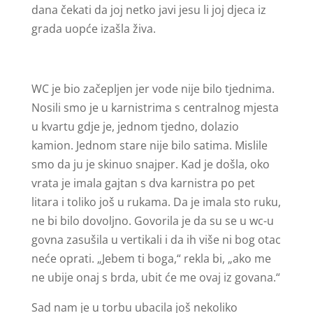
dana čekati da joj netko javi jesu li joj djeca iz
grada uopće izašla živa.
WC je bio začepljen jer vode nije bilo tjednima.
Nosili smo je u karnistrima s centralnog mjesta
u kvartu gdje je, jednom tjedno, dolazio
kamion. Jednom stare nije bilo satima. Mislile
smo da ju je skinuo snajper. Kad je došla, oko
vrata je imala gajtan s dva karnistra po pet
litara i toliko još u rukama. Da je imala sto ruku,
ne bi bilo dovoljno. Govorila je da su se u wc-u
govna zasušila u vertikali i da ih više ni bog otac
neće oprati. „Jebem ti boga,“ rekla bi, „ako me
ne ubije onaj s brda, ubit će me ovaj iz govana.“
Sad nam je u torbu ubacila još nekoliko