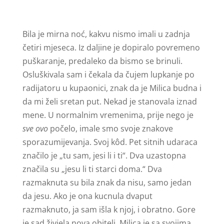
Bila je mirna noć, kakvu nismo imali u zadnja
četiri mjeseca. Iz daljine je dopiralo povremeno
puškaranje, predaleko da bismo se brinuli.
Osluškivala sam i čekala da čujem lupkanje po
radijatoru u kupaonici, znak da je Milica budna i
da mi želi sretan put. Nekad je stanovala iznad
mene. U normalnim vremenima, prije nego je
sve ovo
počelo, imale smo svoje znakove
sporazumijevanja. Svoj kôd. Pet sitnih udaraca
značilo je „tu sam, jesi li i ti“. Dva uzastopna
značila su „jesu li ti starci doma.“ Dva
razmaknuta su bila znak da nisu, samo jedan
da jesu. Ako je ona kucnula dvaput
razmaknuto, ja sam išla k njoj, i obratno. Gore
je sad živjela nova obitelj. Milica je sa svojima