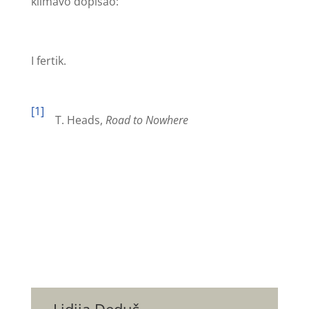
klimavo dopisao:
I fertik.
[1]
T. Heads,
Road to Nowhere