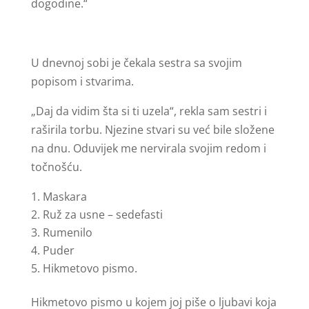
dogodine.“
U dnevnoj sobi je čekala sestra sa svojim
popisom i stvarima.
„Daj da vidim šta si ti uzela“, rekla sam sestri i
raširila torbu. Njezine stvari su već bile složene
na dnu. Oduvijek me nervirala svojim redom i
točnošću.
Maskara
Ruž za usne – sedefasti
Rumenilo
Puder
Hikmetovo pismo.
Hikmetovo pismo u kojem joj piše o ljubavi koja