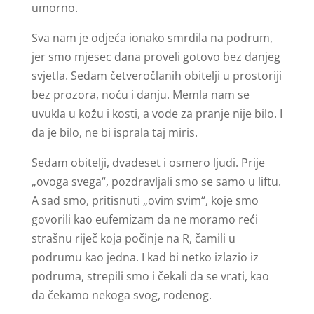
umorno.
Sva nam je odjeća ionako smrdila na podrum,
jer smo mjesec dana proveli gotovo bez danjeg
svjetla. Sedam četveročlanih obitelji u prostoriji
bez prozora, noću i danju. Memla nam se
uvukla u kožu i kosti, a vode za pranje nije bilo. I
da je bilo, ne bi isprala taj miris.
Sedam obitelji, dvadeset i osmero ljudi. Prije
„ovoga svega“, pozdravljali smo se samo u liftu.
A sad smo, pritisnuti „ovim svim“, koje smo
govorili kao eufemizam da ne moramo reći
strašnu riječ koja počinje na R, čamili u
podrumu kao jedna. I kad bi netko izlazio iz
podruma, strepili smo i čekali da se vrati, kao
da čekamo nekoga svog, rođenog.