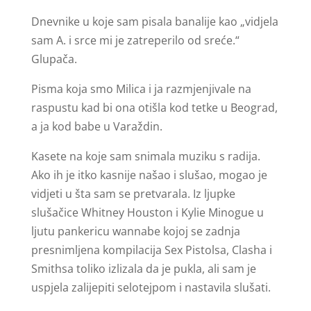
Dnevnike u koje sam pisala banalije kao „vidjela
sam A. i srce mi je zatreperilo od sreće.“
Glupača.
Pisma koja smo Milica i ja razmjenjivale na
raspustu kad bi ona otišla kod tetke u Beograd,
a ja kod babe u Varaždin.
Kasete na koje sam snimala muziku s radija.
Ako ih je itko kasnije našao i slušao, mogao je
vidjeti u šta sam se pretvarala. Iz ljupke
slušačice Whitney Houston i Kylie Minogue u
ljutu pankericu wannabe kojoj se zadnja
presnimljena kompilacija Sex Pistolsa, Clasha i
Smithsa toliko izlizala da je pukla, ali sam je
uspjela zalijepiti selotejpom i nastavila slušati.