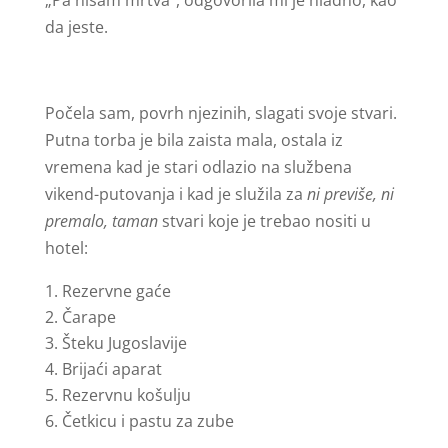
„Pa nisam mrtva“, odgovorila mi je hladno, kao
da jeste.
Počela sam, povrh njezinih, slagati svoje stvari.
Putna torba je bila zaista mala, ostala iz
vremena kad je stari odlazio na službena
vikend-putovanja i kad je služila za
ni previše, ni
premalo, taman
stvari koje je trebao nositi u
hotel:
Rezervne gaće
Čarape
Šteku Jugoslavije
Brijaći aparat
Rezervnu košulju
Četkicu i pastu za zube