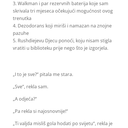
Walkman i par rezervnih baterija koje sam
skrivala tri mjeseca očekujući mogućnost ovog
trenutka
Dezodorans koji miriši i namazan na znojne
pazuhe
Rushdiejevu Djecu ponoći, koju nisam stigla
vratiti u biblioteku prije nego što je izgorjela.
„I to je sve?“ pitala me stara.
„Sve“, rekla sam.
„A odjeća?“
„Pa rekla si najosnovnije!“
„Ti valjda misliš gola hodati po svijetu“, rekla je