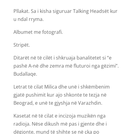
Pllakat. Sa i kisha siguruar Talking Headsët kur
u ndal rryma.
Albumet me fotografi.
Stripët.
Ditarët në të cilët i shkruaja banalitetet si “e
pashë A-në dhe zemra më fluturoi nga gëzimi”.
Budallaqe.
Letrat të cilat Milica dhe unë i shkëmbenim
gjatë pushimit kur ajo shkonte te tezja në
Beograd, e unë te gjyshja në Varazhdin.
Kasetat në të cilat e incizoja muzikën nga
radioja. Nëse dikush më pas i gjente dhe i
dëgjonte, mund të shihte se në çka po