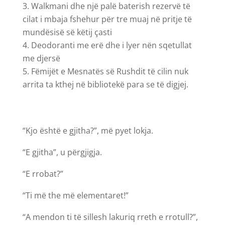
Walkmani dhe një palë baterish rezervë të
cilat i mbaja fshehur për tre muaj në pritje të
mundësisë së këtij çasti
Deodoranti me erë dhe i lyer nën sqetullat
me djersë
Fëmijët e Mesnatës së Rushdit të cilin nuk
arrita ta kthej në bibliotekë para se të digjej.
“Kjo është e gjitha?”, më pyet lokja.
“E gjitha”, u përgjigja.
“E rrobat?”
“Ti më the më elementaret!”
“A mendon ti të sillesh lakuriq rreth e rrotull?”,