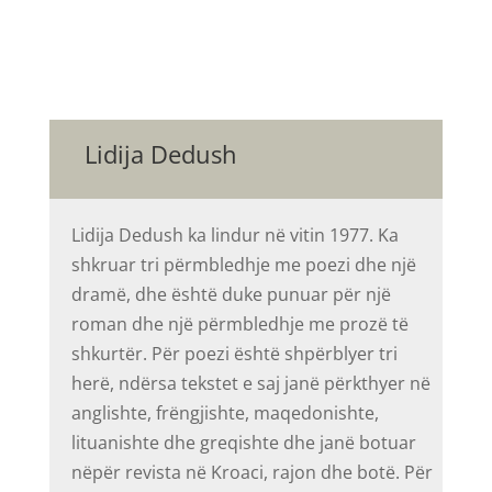
Lidija Dedush
Lidija Dedush ka lindur në vitin 1977. Ka
shkruar tri përmbledhje me poezi dhe një
dramë, dhe është duke punuar për një
roman dhe një përmbledhje me prozë të
shkurtër. Për poezi është shpërblyer tri
herë, ndërsa tekstet e saj janë përkthyer në
anglishte, frëngjishte, maqedonishte,
lituanishte dhe greqishte dhe janë botuar
nëpër revista në Kroaci, rajon dhe botë. Për