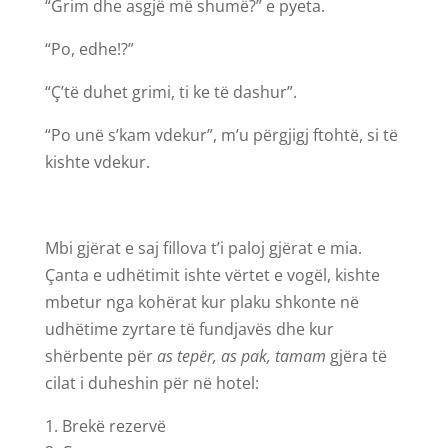
“Grim dhe asgjë më shumë?” e pyeta.
“Po, edhe!?”
“Ç’të duhet grimi, ti ke të dashur”.
“Po unë s’kam vdekur”, m’u përgjigj ftohtë, si të
kishte vdekur.
Mbi gjërat e saj fillova t’i paloj gjërat e mia.
Çanta e udhëtimit ishte vërtet e vogël, kishte
mbetur nga kohërat kur plaku shkonte në
udhëtime zyrtare të fundjavës dhe kur
shërbente për
as tepër, as pak, tamam
gjëra të
cilat i duheshin për në hotel:
Brekë rezervë