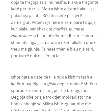
doja të tregoja se si ndihesha. Plaka e tregonte
këtë për të trija. Motra ishte e ftohtë akull, së
paku nga jashtë. Kështu ishte përherë.
Zemërgur. Vetëm një herë e kam parë të qajë
kur plaku për shkak të
muzikës shumë të
zhurmshme
ia behu në dhomë dhe, me shumë
shamatë, nga gramafoni e nxori pllakën dhe e
theu me gjunjë. Të nesërmen e bleu një të ri,
por kurrë nuk na kërkoi falje.
Ishte natë e qetë, të tillë nuk e kishim tash e
katër muaj. Nga largësia depërtonin të shtëna
sporadike, shumë larg për t’u brengosur.
Dëgjoja dhe prisja trokitjet mbi radiator në
banjo, shenjë se Milica ishte zgjuar dhe më
dëshiron rrugë të mbarë. Dikur jetonte mbi