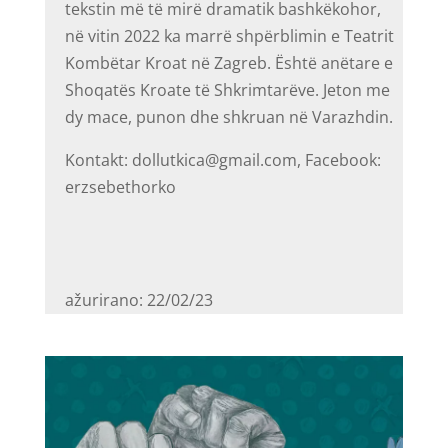
tekstin më të mirë dramatik bashkëkohor,
në vitin 2022 ka marrë shpërblimin e Teatrit
Kombëtar Kroat në Zagreb. Është anëtare e
Shoqatës Kroate të Shkrimtarëve. Jeton me
dy mace, punon dhe shkruan në Varazhdin.
Kontakt: dollutkica@gmail.com, Facebook:
erzsebethorko
ažurirano: 22/02/23