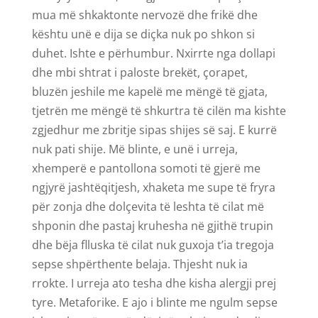
mua më shkaktonte nervozë dhe frikë dhe
kështu unë e dija se diçka nuk po shkon si
duhet. Ishte e përhumbur. Nxirrte nga dollapi
dhe mbi shtrat i paloste brekët, çorapet,
bluzën jeshile me kapelë me mëngë të gjata,
tjetrën me mëngë të shkurtra të cilën ma kishte
zgjedhur me zbritje sipas shijes së saj. E kurrë
nuk pati shije. Më blinte, e unë i urreja,
xhemperë e pantollona somoti të gjerë me
ngjyrë jashtëqitjesh, xhaketa me supe të fryra
për zonja dhe dolçevita të leshta të cilat më
shponin dhe pastaj kruhesha në gjithë trupin
dhe bëja flluska të cilat nuk guxoja t’ia tregoja
sepse shpërthente belaja. Thjesht nuk ia
rrokte. I urreja ato tesha dhe kisha alergji prej
tyre. Metaforike. E ajo i blinte me ngulm sepse