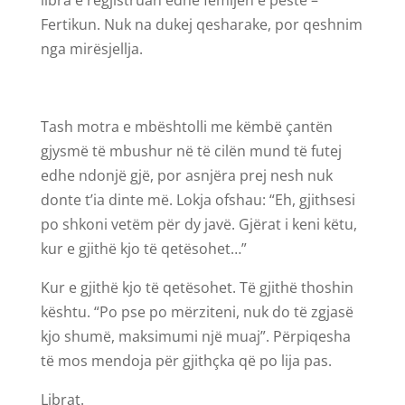
libra e regjistruan edhe fëmijën e pestë –
Fertikun. Nuk na dukej qesharake, por qeshnim
nga mirësjellja.
Tash motra e mbështolli me këmbë çantën
gjysmë të mbushur në të cilën mund të futej
edhe ndonjë gjë, por asnjëra prej nesh nuk
donte t’ia dinte më. Lokja ofshau: “Eh, gjithsesi
po shkoni vetëm për dy javë. Gjërat i keni këtu,
kur e gjithë kjo të qetësohet…”
Kur e gjithë kjo të qetësohet. Të gjithë thoshin
kështu. “Po pse po mërziteni, nuk do të zgjasë
kjo shumë, maksimumi një muaj”. Përpiqesha
të mos mendoja për gjithçka që po lija pas.
Librat.