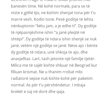
banesën time. Në kohë normale, para se të
niste
e gjithë kjo
, ne kishim shenjat tona për t’u
marrë vesh. Kodin tonë. Pesë goditje të lehta
nënkuptonin “këtu jam, a je edhe ti”. Dy goditje
të njëpasnjëshme ishin “a janë pleqtë në
shtëpi”. Dy goditje të ndara ishin shenjë se nuk
janë, vetëm një goditje se janë. Nëse ajo i bënte
dy goditje të ndara, unë shkoja te ajo, dhe
anasjelltas. Lart, tash jetonte një familje tjetër.
Milica me të sajët kishte shkuar në Beograd kur
filluan krismat. Ne u thanim rrobat mbi
radiatorë sepse nuk kishte kohë për paketim
normal. As për t’u përshëndetur. I mbaja
brekët e saj në dorë dhe qaja.