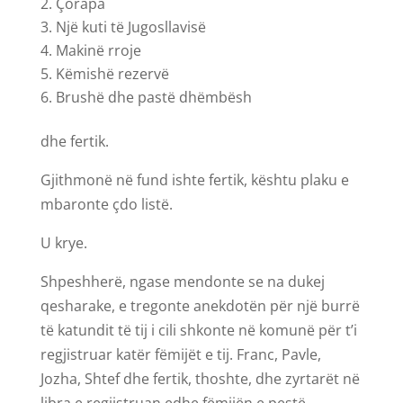
Çorapa
Një kuti të Jugosllavisë
Makinë rroje
Këmishë rezervë
Brushë dhe pastë dhëmbësh
dhe fertik.
Gjithmonë në fund ishte fertik, kështu plaku e
mbaronte çdo listë.
U krye.
Shpeshherë, ngase mendonte se na dukej
qesharake, e tregonte anekdotën për një burrë
të katundit të tij i cili shkonte në komunë për t’i
regjistruar katër fëmijët e tij. Franc, Pavle,
Jozha, Shtef dhe fertik, thoshte, dhe zyrtarët në