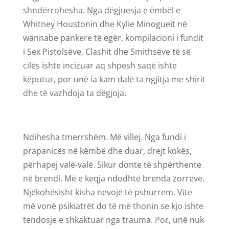
shndërrohesha. Nga dëgjuesja e ëmbël e
Whitney Houstonin dhe Kylie Minogueit në
wannabe pankere të egër, kompilacioni i fundit
i Sex Pistolsëve, Clashit dhe Smithsëve të së
cilës ishte incizuar aq shpesh saqë ishte
këputur, por unë ia kam dalë ta ngjitja me shirit
dhe të vazhdoja ta dëgjoja.
Ndihesha tmerrshëm. Më villej. Nga fundi i
prapanicës në këmbë dhe duar, drejt kokës,
përhapej valë-valë. Sikur donte të shpërthente
në brendi. Më e keqja ndodhte brenda zorrëve.
Njëkohësisht kisha nevojë të pshurrem. Vite
më vonë psikiatrët do të më thonin se kjo ishte
tendosje e shkaktuar nga trauma. Por, unë nuk