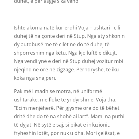
duhet, e për asgjë s’ka vend”.
Ishte akoma natë kur erdhi Voja – ushtari i cili
duhej të na çonte deri në Stup. Nga aty shkonin
dy autobusë me të cilët ne do të duhej të
shporreshim nga këtu. Nga kjo luftë e dikujt.
Nga vendi ynë e deri në Stup duhej vozitur mbi
njëqind në orë në zigzage. Përndryshe, të iku
koka nga snajperi.
Pak më i madh se motra, në uniformë
ushtarake, me flokë të yndyrshme, Voja tha:
“Ecim menjëherë. Për gjysmë ore do të bëhet
dritë dhe do të na shohë ai lart”. Mami na puthi
të dyjat. Në sytë e saj, si pikat e infuzionit,
fryheshin lotët, por nuk u dha. Mori çelësat, e