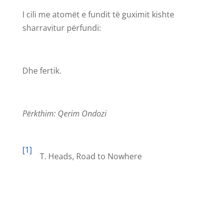
I cili me atomët e fundit të guximit kishte
sharravitur përfundi:
Dhe fertik.
Përkthim: Qerim Ondozi
[1]
T. Heads, Road to Nowhere