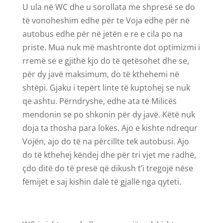
U ula në WC dhe u sorollata me shpresë se do
të vonoheshim edhe për te Voja edhe për në
autobus edhe për në jetën e re e cila po na
priste. Mua nuk më mashtronte dot optimizmi i
rremë se e gjithë kjo do të qetësohet dhe se,
për dy javë maksimum, do të kthehemi në
shtëpi. Gjaku i tepërt linte të kuptohej se nuk
qe ashtu. Përndryshe, edhe ata të Milicës
mendonin se po shkonin për dy javë. Këtë nuk
doja ta thosha para lokes. Ajo e kishte ndrequr
Vojën, ajo do të na përcillte tek autobusi. Ajo
do të kthehej këndej dhe për tri vjet me radhë,
çdo ditë do të presë që dikush t’i tregojë nëse
fëmijët e saj kishin dalë të gjallë nga qyteti.