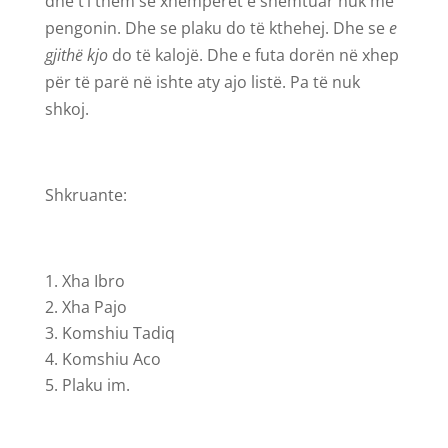
dhe t’i them se xhemperët e shëmtuar nuk më
pengonin. Dhe se plaku do të kthehej. Dhe se
e
gjithë kjo
do të kalojë. Dhe e futa dorën në xhep
për të parë në ishte aty ajo listë. Pa të nuk
shkoj.
Shkruante:
Xha Ibro
Xha Pajo
Komshiu Tadiq
Komshiu Aco
Plaku im.