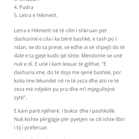
Pudra
Letra e Hikmetit.
Letra e Hikmetit në të cilin i shkruan për
dashurinë e cila i ka bërë bashkë, e tash po i
ndan, se do ta presë, se edhe ai së shpejti do të
dalë e ta gjejë kudo që ishte. Mendonte se unë
nuk e di. E unë i kam lexuar të gjithat. “E
dashuria ime, do të doja me qenë bashkë, por
koka ime lëkundet në re të zeza dhe ato re të
zeza më ndjekin pa pra dhe m’i mjegullojnë
sytë”.
E kam parë njëherë. I bukur dhe i pashkollë.
Nuk kishte përgjigje për pyetjen se cili ishte libri
i tij i preferuar.