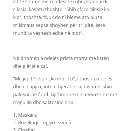
ishte shumë me rëndësi të ruhej standardi,
cilësia, kështu thoshte. “Shih çfarë cilësie ka
kjo”, thoshte. “Nuk do t’i blemë ato bluza
mikimaus sepse shqyhen për tri ditë, këtë
mund ta veshësh edhe në mot”.
Në dhomën e ndejës priste motra me listën
dhe gjërat e saj.
“Më jep të shoh çka more ti”, i thosha motrës
dhe e hapja çantën. Gjërat e saj tashmë ishin
palosur në fund. Gjithmonë më nervozonte me
rregullin dhe saktësinë e saj.
Maskara
Buzëkuqi – ngjyrë sedefi
Cinabari