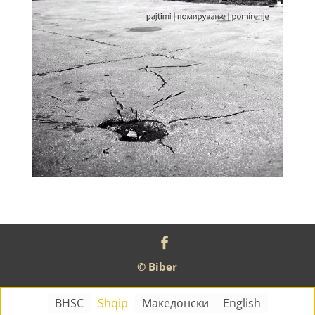
© Biber
BHSC
Shqip
Македонски
English