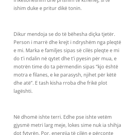
frikësoheshim dhe prisnim të kthehej, si të
ishim duke e pritur dikë tonin.
Dikur mendoja se do të bëhesha diçka tjetër.
Person i marrë dhe krejt i ndryshëm nga pleqtë
e mi. Marka e familjes sipas së cilës pleqte e mi
do t’i ndalin në qytet dhe t’i pyesin për mua, e
motrën time do ta përmendin sipas “kjo është
motra e filanes, e ke parasysh, njihet për këtë
dhe atë”. E tash kisha rroba dhe frikë plot
lagështi.
Në dhomë ishte terri. Edhe pse ishte vetëm
gjysmë metri larg meje, lokes sime nuk ia shihja
dot fytyrën. Por, energjia të cilën e përçonte