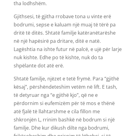
tha lodhshëm.
Gjithsesi, të gjitha rrobave tona u vinte erë
bodrumi, sepse e kaluam një muaj të tërë pa
dritë të ditës. Shtatë familje katëranëtarëshe
në një hapësirë pa dritare, ditë e natë.
Lagështia na ishte futur në palcë, e ujë për larje
nuk kishte. Edhe po të kishte, nuk do ta
shpëlante dot atë erë.
Shtatë familje, njëzet e tetë frymë. Para “gjithë
kësaj”, përshëndeteshim vetëm në lift. E tash,
të detyruar nga “e gjithë kjo”, që ne e
përdornim si eufemizëm për të mos e thënë
atë fjalë të llahtarshme e cila fillon me
shkronjën L, rrinim bashkë në bodrum si një
familje. Dhe kur dikush dilte nga bodrumi,