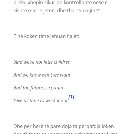
preku xhepin sikur po kontrollonte nëse e
kishte marrë jetën, dhe tha: “Shkojmë”.
E në kokën time jehuan fjalët:
‘And we’re not little children
And we know what we want
And the future is certain
[1]
Give us time to work it out’
Dhe për herë të parë doja ta përqafoja loken