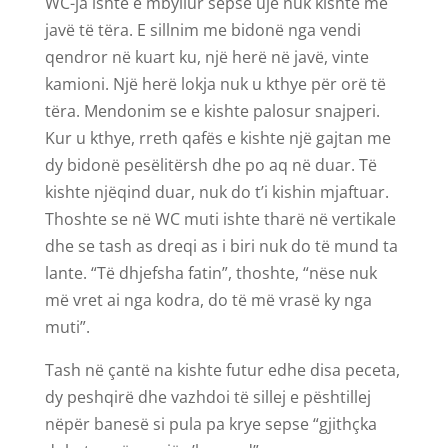
WC-ja ishte e mbyllur sepse ujë nuk kishte me
javë të tëra. E sillnim me bidonë nga vendi
qendror në kuart ku, një herë në javë, vinte
kamioni. Një herë lokja nuk u kthye për orë të
tëra. Mendonim se e kishte palosur snajperi.
Kur u kthye, rreth qafës e kishte një gajtan me
dy bidonë pesëlitërsh dhe po aq në duar. Të
kishte njëqind duar, nuk do t’i kishin mjaftuar.
Thoshte se në WC muti ishte tharë në vertikale
dhe se tash as dreqi as i biri nuk do të mund ta
lante. “Të dhjefsha fatin”, thoshte, “nëse nuk
më vret ai nga kodra, do të më vrasë ky nga
muti”.
Tash në çantë na kishte futur edhe disa peceta,
dy peshqirë dhe vazhdoi të sillej e pështillej
nëpër banesë si pula pa krye sepse “gjithçka