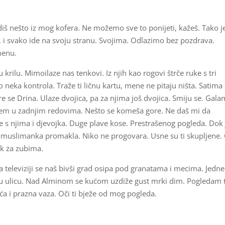
š nešto iz mog kofera. Ne možemo sve to ponijeti, kažeš. Tako j
e, i svako ide na svoju stranu. Svojima. Odlazimo bez pozdrava.
menu.
krilu. Mimoilaze nas tenkovi. Iz njih kao rogovi štrče ruke s tri
neka kontrola. Traže ti ličnu kartu, mene ne pitaju ništa. Satima
 se Drina. Ulaze dvojica, pa za njima još dvojica. Smiju se. Gala
blem u zadnjim redovima. Nešto se komeša gore. Ne daš mi da
 je s njima i djevojka. Duge plave kose. Prestrašenog pogleda. Dok 
 muslimanka promakla. Niko ne progovara. Usne su ti skupljene. 
k za zubima.
televiziji se naš bivši grad osipa pod granatama i mecima. Jedne
 ulicu. Nad Alminom se kućom uzdiže gust mrki dim. Pogledam t
oća i prazna vaza. Oči ti bježe od mog pogleda.