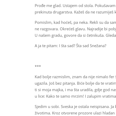
Prođe me glad. Ustajem od stola. Pokušavam p
prekinuta drugarstva. Kažeš da ne razumiješ 
Pomislim, kad hoćeš, pa neka. Rekli su da sam
ne razgovara. Okrećeš glavu. Najradije bi pobje
U našem gradu, govore da si četnikuša. Gleda
A ja te pitam: I šta sad? Šta sad Snežana?
***
Kad bolje razmislim, znam da nije nimalo fer 
ugazila. Još bez pitanja. Biće bolje da te vr
ti si moja majka, i ma šta uradila, gdje god n
u lice: Kako te samo mrzim! I zalupim vratima
Sjedim u sobi. Sveska je ostala neispisana. J
životima. Kroz otvorene prozore ulazi hladan 