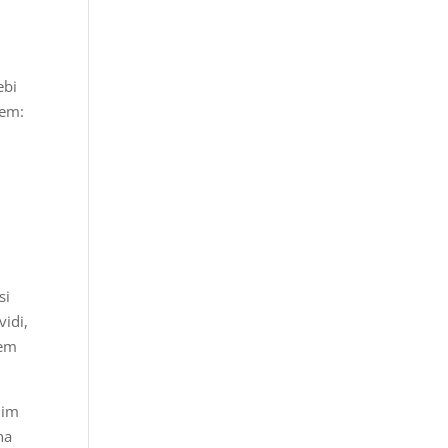
ebi
ćem:
si
vidi,
nem
nim
na