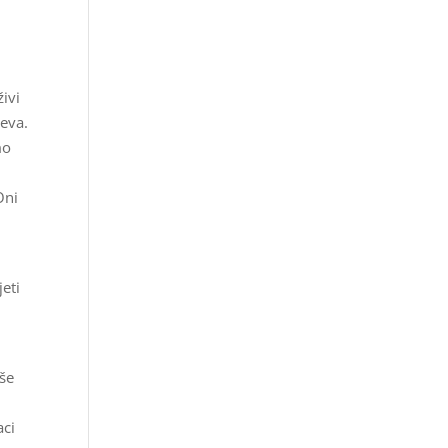
živi
jeva.
mo
Oni
jeti
iše
aci