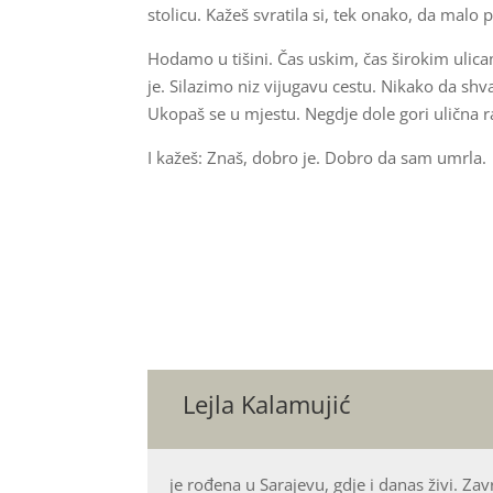
stolicu. Kažeš svratila si, tek onako, da malo 
Hodamo u tišini. Čas uskim, čas širokim ulicam
je. Silazimo niz vijugavu cestu. Nikako da sh
Ukopaš se u mjestu. Negdje dole gori ulična ras
I kažeš: Znaš, dobro je. Dobro da sam umrla.
Lejla Kalamujić
je rođena u Sarajevu, gdje i danas živi. Završ