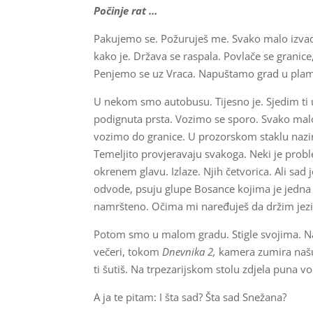
Počinje rat …
Pakujemo se. Požuruješ me. Svako malo izvadi
kako je. Država se raspala. Povlače se granic
Penjemo se uz Vraca. Napuštamo grad u pla
U nekom smo autobusu. Tijesno je. Sjedim ti u 
podignuta prsta. Vozimo se sporo. Svako malo 
vozimo do granice. U prozorskom staklu nazire
Temeljito provjeravaju svakoga. Neki je pro
okrenem glavu. Izlaze. Njih četvorica. Ali sad
odvode, psuju glupe Bosance kojima je jedna
namršteno. Očima mi naređuješ da držim jezi
Potom smo u malom gradu. Stigle svojima. Na 
večeri, tokom
Dnevnika 2,
kamera zumira našu
ti šutiš. Na trpezarijskom stolu zdjela puna v
A ja te pitam: I šta sad? Šta sad Snežana?