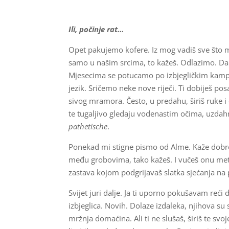
Ili, počinje rat…
Opet pakujemo kofere. Iz mog vadiš sve što mis
samo u našim srcima, to kažeš. Odlazimo. Dale
Mjesecima se potucamo po izbjegličkim kam
jezik. Sričemo neke nove riječi. Ti dobiješ pos
sivog mramora. Često, u predahu, širiš ruke i 
te tugaljivo gledaju vodenastim očima, uzda
pathetische
.
Ponekad mi stigne pismo od Alme. Kaže dobro je
među grobovima, tako kažeš. I vučeš onu met
zastava kojom podgrijavaš slatka sjećanja na 
Svijet juri dalje. Ja ti uporno pokušavam reći
izbjeglica. Novih. Dolaze izdaleka, njihova su 
mržnja domaćina. Ali ti ne slušaš, širiš te sv