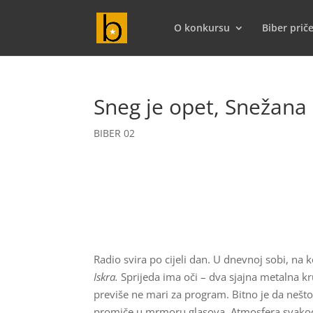
O konkursu
Biber prič
Sneg je opet, Snežana
BIBER 02
Radio svira po cijeli dan. U dnevnoj sobi, na
Iskra.
Sprijeda ima oči – dva sjajna metalna kr
previše ne mari za program. Bitno je da nešto s
promiče u mrmoru glasova. Atmosfera svakod