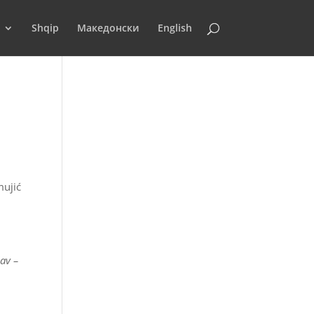
Shqip
Македонски
English
mujić
lav –