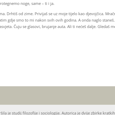
protegnemo noge, same – ti i ja.
a. Drhtiš od zime. Privijaš se uz moje tijelo kao djevojčica. Mra
vatim gdje smo to mi nakon svih ovih godina. A onda naglo staneš.
vjeta. Čuju se glasovi, brujanje auta. Ali ti nećeš dalje. Gledaš m
ila je studij filozofije i sociologije. Autorica je dvije zbirke kratki