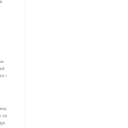
a.
ma.
sad
ko i
ava.
i za
aja.