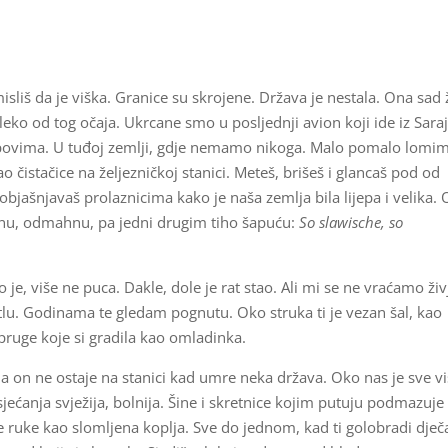
liš da je viška. Granice su skrojene. Država je nestala. Ona sad 
ko od tog očaja. Ukrcane smo u posljednji avion koji ide iz Sara
povima. U tuđoj zemlji, gdje nemamo nikoga. Malo pomalo lomi
ao čistačice na željezničkoj stanici. Meteš, brišeš i glancaš pod od
objašnjavaš prolaznicima kako je naša zemlja bila lijepa i velika. 
hnu, odmahnu, pa jedni drugim tiho šapuću:
So slawische, so
, više ne puca. Dakle, dole je rat stao. Ali mi se ne vraćamo živ
lu. Godinama te gledam pognutu. Oko struka ti je vezan šal, kao
pruge koje si gradila kao omladinka.
 da on ne ostaje na stanici kad umre neka država. Oko nas je sve v
sjećanja svježija, bolnija. Šine i skretnice kojim putuju podmazuje
oje ruke kao slomljena koplja. Sve do jednom, kad ti golobradi dječ