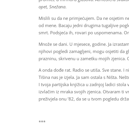
opet, Snežana
.
Mislili su da ne primjećujem. Da ne osjetim 
od mene. Bacaju jedni drugima tugaljive pogle
smrt. Podsjeća ih, rovari po uspomenama. Ona
Množe se dani. U mjesece, godine. Ja izrastam
njihovi pogledi zamagljeni, mogu osjetiti da 
prazninu, skrivenu u zametku mojih zjenica.
A onda dođe rat. Radio se utiša. Sve stane. I 
Tišina nas je izjela. Ja sam ostala s Ništa. Ne
I tvoja partijska knjižica u zadnjoj ladici stol
izvlačim iz mraka svojih zjenica. Otvaram ti vr
preživjela onu ‘82, da se u tvom pogledu držav
***