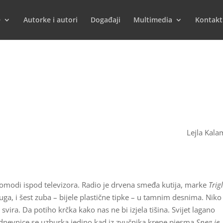
e
Autorke i autori
Događaji
Multimedia
Kontakt
Lejla Kala
 komodi ispod televizora. Radio je drvena smeđa kutija, marke
Trig
uga, i šest zuba – bijele plastične tipke – u tamnim desnima. Niko
vira. Da potiho krčka kako nas ne bi izjela tišina. Svijet lagano
nevnice se uzburka jedino kad iz zvučnika krene pjesma
Sneg je