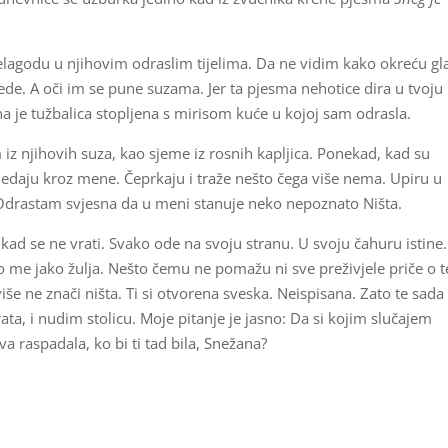
nelagodu u njihovim odraslim tijelima. Da ne vidim kako okreću gl
de. A oči im se pune suzama. Jer ta pjesma nehotice dira u tvoju
 je tužbalica stopljena s mirisom kuće u kojoj sam odrasla.
 iz njihovih suza, kao sjeme iz rosnih kapljica. Ponekad, kad su
gledaju kroz mene. Čeprkaju i traže nešto čega više nema. Upiru u
 Odrastam svjesna da u meni stanuje neko nepoznato Ništa.
nikad se ne vrati. Svako ode na svoju stranu. U svoju čahuru istine.
što me jako žulja. Nešto čemu ne pomažu ni sve preživjele priče o t
a više ne znači ništa. Ti si otvorena sveska. Neispisana. Zato te sada
ata, i nudim stolicu. Moje pitanje je jasno: Da si kojim slučajem
a raspadala, ko bi ti tad bila, Snežana?