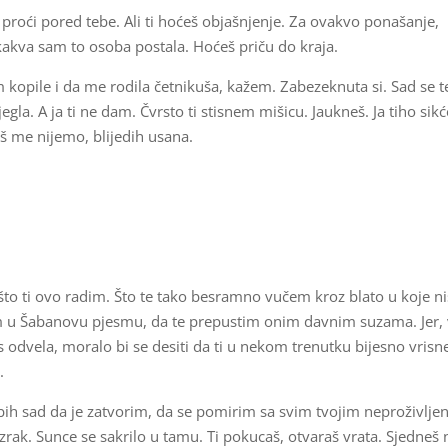
roći pored tebe. Ali ti hoćeš objašnjenje. Za ovakvo ponašanje,
kakva sam to osoba postala. Hoćeš priču do kraja.
 kopile i da me rodila četnikuša, kažem. Zabezeknuta si. Sad se t
gla. A ja ti ne dam. Čvrsto ti stisnem mišicu. Jaukneš. Ja tiho sik
š me nijemo, blijedih usana.
što ti ovo radim. Što te tako besramno vučem kroz blato u koje ni
atim u Šabanovu pjesmu, da te prepustim onim davnim suzama. Jer, 
as odvela, moralo bi se desiti da ti u nekom trenutku bijesno vris
.
a bih sad da je zatvorim, da se pomirim sa svim tvojim neproživlje
zrak. Sunce se sakrilo u tamu. Ti pokucaš, otvaraš vrata. Sjedneš 