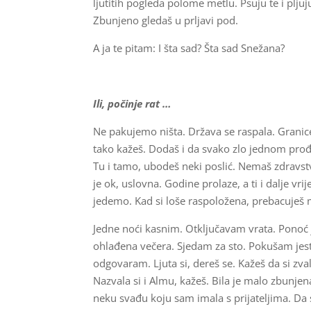
ljutitih pogleda polome metlu. Psuju te i plju
Zbunjeno gledaš u prljavi pod.
A ja te pitam: I šta sad? Šta sad Snežana?
Ili, počinje rat …
Ne pakujemo ništa. Država se raspala. Granice
tako kažeš. Dodaš i da svako zlo jednom prođe
Tu i tamo, ubodeš neki poslić. Nemaš zdravstv
je ok, uslovna. Godine prolaze, a ti i dalje vri
jedemo. Kad si loše raspoložena, prebacuješ 
Jedne noći kasnim. Otključavam vrata. Ponoć j
ohlađena večera. Sjedam za sto. Pokušam jesti
odgovaram. Ljuta si, dereš se. Kažeš da si z
Nazvala si i Almu, kažeš. Bila je malo zbunjena. 
neku svađu koju sam imala s prijateljima. Da su