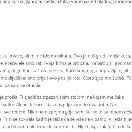
ju pod koji si glancala. Sjediš u lokvi vode nasred hladnog mramor
 su krvave, ali mi ne idemo nikuda. Ovo je naš grad. I naša kuća,
. Preživjele smo rat. Tvoja firma je propala. Na birou si, godina
eno, ni godine staža za penziju. Kuću smo dugo popravljale, ali 
jeme dijeliš na ono prije i ovo poslije rata. Često sjedimo šuteći. Ta
mi da sam se otuđila.
e prošla. Ti sjediš za trpezarijskim stolom, na kojem me čeka
 šutke. Ali ne, ti hoćeš da znaš gdje sam do ova doba. Ne
vala sve redom. Niko nema pojma gdje sam, šta se to sa mnom deš
Ti si se šokirala kad ti je rekla da se više ne viđamo. A rekla ti je 
 tad stvari malo izmakle kontroli. I… Nije ti ispričala priču do kr