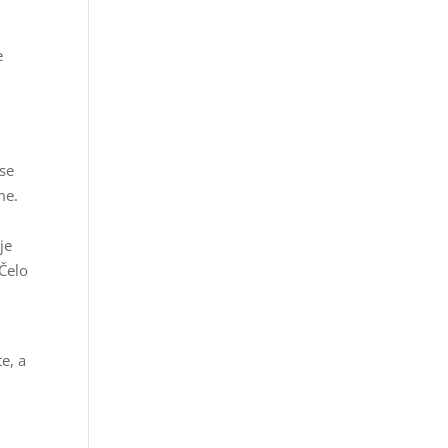
e
 se
me.
je
Čelo
e, a