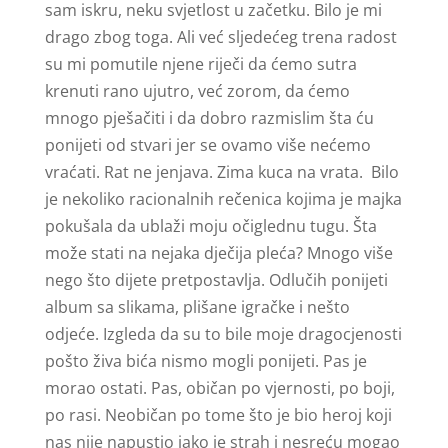
sam iskru, neku svjetlost u začetku. Bilo je mi
drago zbog toga. Ali već sljedećeg trena radost
su mi pomutile njene riječi da ćemo sutra
krenuti rano ujutro, već zorom, da ćemo
mnogo pješačiti i da dobro razmislim šta ću
ponijeti od stvari jer se ovamo više nećemo
vraćati. Rat ne jenjava. Zima kuca na vrata. Bilo
je nekoliko racionalnih rečenica kojima je majka
pokušala da ublaži moju očiglednu tugu. Šta
može stati na nejaka dječija pleća? Mnogo više
nego što dijete pretpostavlja. Odlučih ponijeti
album sa slikama, plišane igračke i nešto
odjeće. Izgleda da su to bile moje dragocjenosti
pošto živa bića nismo mogli ponijeti. Pas je
morao ostati. Pas, običan po vjernosti, po boji,
po rasi. Neobičan po tome što je bio heroj koji
nas nije napustio iako je strah i nesreću mogao