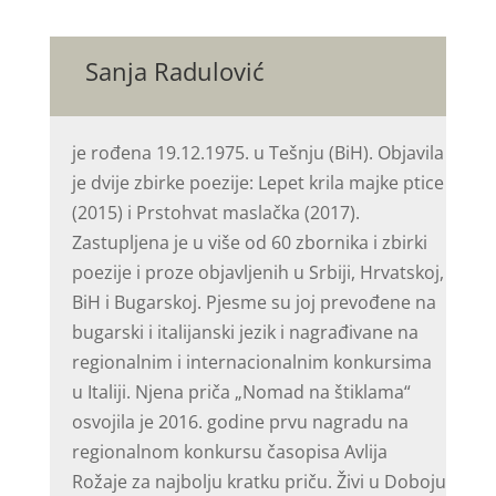
Sanja Radulović
je rođena 19.12.1975. u Tešnju (BiH). Objavila
je dvije zbirke poezije: Lepet krila majke ptice
(2015) i Prstohvat maslačka (2017).
Zastupljena je u više od 60 zbornika i zbirki
poezije i proze objavljenih u Srbiji, Hrvatskoj,
BiH i Bugarskoj. Pjesme su joj prevođene na
bugarski i italijanski jezik i nagrađivane na
regionalnim i internacionalnim konkursima
u Italiji. Njena priča „Nomad na štiklama“
osvojila je 2016. godine prvu nagradu na
regionalnom konkursu časopisa Avlija
Rožaje za najbolju kratku priču. Živi u Doboju