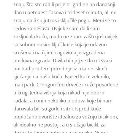
znaju šta ste radili prije tri godine na današnji
dan u petnaest časova i trideset minuta, ali ne
znaju da li su jutros isključile peglu. Meni se to
redovno dešava. Uvijek znam da li sam
zaključala kuću, mada ne znam zašto još uvijek
sa sobom nosim ključ kuće koja je odavno
srušena i na čijim tragovima je izgrađena
poslovna zgrada. Divila bih joj se da mi svaki
put kad prođem pored nje iz oka ne iskoči
sjećanje na našu kuću. Ispred kuće zelenilo,
mali park. Crnogorično drveće i ruže posađene
u krug. Jedna višnja koja nikad nije dobro
rađala, a i onih nekoliko plodova koje bi nam
darovala bili su gorki i sitni. Ispred kuće –
popločano dvorište idealno za vožnju biciklom,
ali idealno ne postoji, a u slučaju bicikl, za
dokaz te teorije pobrinula se majka. Nema