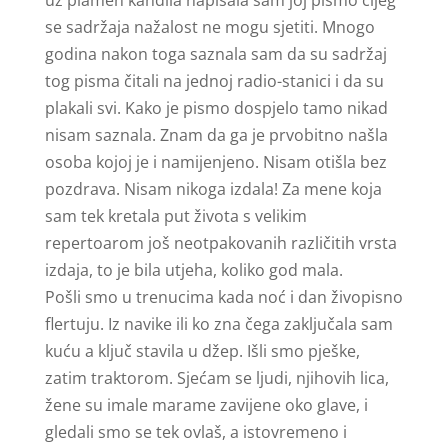
uz plamen kandila napisala sam joj pismo čijeg
se sadržaja nažalost ne mogu sjetiti. Mnogo
godina nakon toga saznala sam da su sadržaj
tog pisma čitali na jednoj radio-stanici i da su
plakali svi. Kako je pismo dospjelo tamo nikad
nisam saznala. Znam da ga je prvobitno našla
osoba kojoj je i namijenjeno. Nisam otišla bez
pozdrava. Nisam nikoga izdala! Za mene koja
sam tek kretala put života s velikim
repertoarom još neotpakovanih različitih vrsta
izdaja, to je bila utjeha, koliko god mala.
Pošli smo u trenucima kada noć i dan živopisno
flertuju. Iz navike ili ko zna čega zaključala sam
kuću a ključ stavila u džep. Išli smo pješke,
zatim traktorom. Sjećam se ljudi, njihovih lica,
žene su imale marame zavijene oko glave, i
gledali smo se tek ovlaš, a istovremeno i