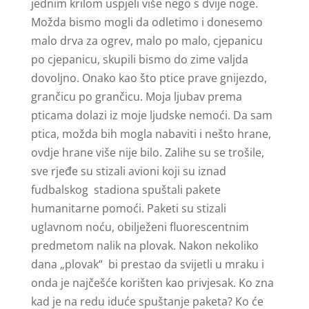
jednim krilom uspjeli više nego s dvije noge.
Možda bismo mogli da odletimo i donesemo
malo drva za ogrev, malo po malo, cjepanicu
po cjepanicu, skupili bismo do zime valjda
dovoljno. Onako kao što ptice prave gnijezdo,
grančicu po grančicu. Moja ljubav prema
pticama dolazi iz moje ljudske nemoći. Da sam
ptica, možda bih mogla nabaviti i nešto hrane,
ovdje hrane više nije bilo. Zalihe su se trošile,
sve rjeđe su stizali avioni koji su iznad
fudbalskog stadiona spuštali pakete
humanitarne pomoći. Paketi su stizali
uglavnom noću, obilježeni fluorescentnim
predmetom nalik na plovak. Nakon nekoliko
dana „plovak“ bi prestao da svijetli u mraku i
onda je najčešće korišten kao privjesak. Ko zna
kad je na redu iduće spuštanje paketa? Ko će