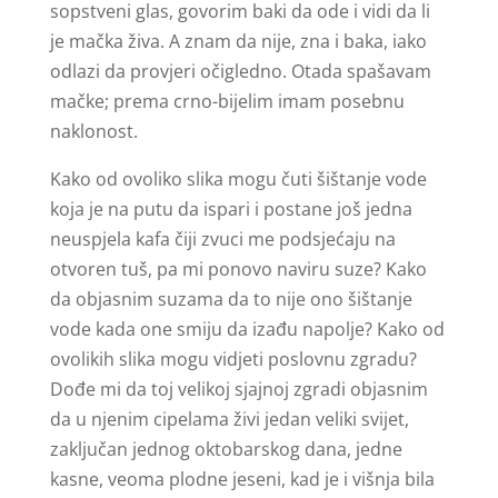
sopstveni glas, govorim baki da ode i vidi da li
je mačka živa. A znam da nije, zna i baka, iako
odlazi da provjeri očigledno. Otada spašavam
mačke; prema crno-bijelim imam posebnu
naklonost.
Kako od ovoliko slika mogu čuti šištanje vode
koja je na putu da ispari i postane još jedna
neuspjela kafa čiji zvuci me podsjećaju na
otvoren tuš, pa mi ponovo naviru suze? Kako
da objasnim suzama da to nije ono šištanje
vode kada one smiju da izađu napolje? Kako od
ovolikih slika mogu vidjeti poslovnu zgradu?
Dođe mi da toj velikoj sjajnoj zgradi objasnim
da u njenim cipelama živi jedan veliki svijet,
zaključan jednog oktobarskog dana, jedne
kasne, veoma plodne jeseni, kad je i višnja bila