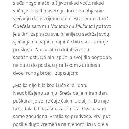
slađa nego inače, a šljive nikad veće, nikad
sočnije, nikad plavetnije. Kako da objasnim
sjećanju da je vrijeme da prestanemo s tim?
Obećala sam mu
Nomada na štiklama
i gotovo
je s tim, zapisaću sve, prenijeću sadržaj svog
sjećanja na papir, i papir će biti vlasnik moje
prošlosti. Zauzvrat ću dobiti život u
sadašnjosti. Da bih ispunila svoj dio pogodbe,
na putu do posla, u gradskom autobusu
dvocifrenog broja, zapisujem:
„Majka nije bila kod kuće cijeli dan.
Neuobičajeno za nju. Sreća da je miran dan,
puškaranje se ne čuje čak ni u daljini. Da nije
tako, bila bih užasno zabrinuta. Ovako sam
samo začuđena. Vratila se predveče. Prvi put
poslije dugo vremena na njenom licu vidjela