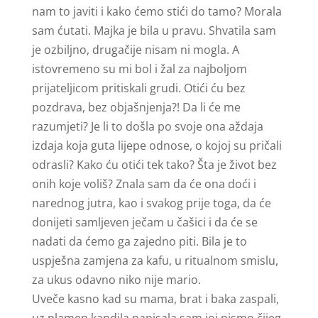
nam to javiti i kako ćemo stići do tamo? Morala
sam ćutati. Majka je bila u pravu. Shvatila sam
je ozbiljno, drugačije nisam ni mogla. A
istovremeno su mi bol i žal za najboljom
prijateljicom pritiskali grudi. Otići ću bez
pozdrava, bez objašnjenja?! Da li će me
razumjeti? Je li to došla po svoje ona aždaja
izdaja koja guta lijepe odnose, o kojoj su pričali
odrasli? Kako ću otići tek tako? Šta je život bez
onih koje voliš? Znala sam da će ona doći i
narednog jutra, kao i svakog prije toga, da će
donijeti samljeven ječam u čašici i da će se
nadati da ćemo ga zajedno piti. Bila je to
uspješna zamjena za kafu, u ritualnom smislu,
za ukus odavno niko nije mario.
Uveče kasno kad su mama, brat i baka zaspali,