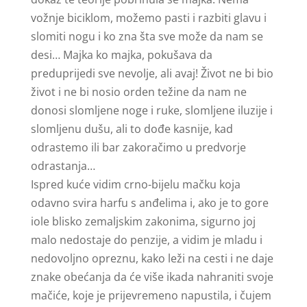
vožnje biciklom, možemo pasti i razbiti glavu i
slomiti nogu i ko zna šta sve može da nam se
desi… Majka ko majka, pokušava da
preduprijedi sve nevolje, ali avaj! Život ne bi bio
život i ne bi nosio orden težine da nam ne
donosi slomljene noge i ruke, slomljene iluzije i
slomljenu dušu, ali to dođe kasnije, kad
odrastemo ili bar zakoračimo u predvorje
odrastanja…
Ispred kuće vidim crno-bijelu mačku koja
odavno svira harfu s anđelima i, ako je to gore
iole blisko zemaljskim zakonima, sigurno joj
malo nedostaje do penzije, a vidim je mladu i
nedovoljno opreznu, kako leži na cesti i ne daje
znake obećanja da će više ikada nahraniti svoje
mačiće, koje je prijevremeno napustila, i čujem