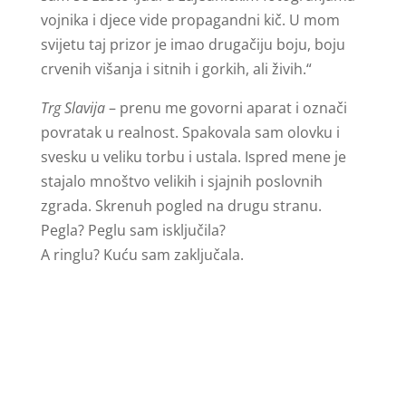
vojnika i djece vide propagandni kič. U mom
svijetu taj prizor je imao drugačiju boju, boju
crvenih višanja i sitnih i gorkih, ali živih.“
Trg Slavija
– prenu me govorni aparat i označi
povratak u realnost. Spakovala sam olovku i
svesku u veliku torbu i ustala. Ispred mene je
stajalo mnoštvo velikih i sjajnih poslovnih
zgrada. Skrenuh pogled na drugu stranu.
Pegla? Peglu sam isključila?
A ringlu? Kuću sam zaključala.