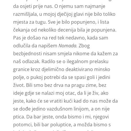
da osjeti prije nas. O njemu sam najmanje
razmišljala, u mojoj dječijoj glavi nije bilo toliko
mjesta za tugu. Sve je bilo popunjeno, i lista
čekanja od nekoliko decenija bila je popunjena.
Pas je došao na red tek nedavno, kada sam
odlučila da napišem
Nomada.
Zbog
bezbjednosti nisam smjela nikome da kažem za
naš odlazak. Radilo se o ilegalnom prelasku
granice kroz djelimično deaktivirano minsko
polje, o pukoj potrebi da se spasi goli i jedini
život. Bili smo bez drva na pragu zime, bez
ideje gdje se nalazi moj otac, da li je živ, ako
jeste, kako će se vratiti kući kad do nas može da
se dođe jedino vazdušnom linijom, a on nije
ptica. Da bar jeste, onda bismo i mi, njegovi
potomci, bili bar poluptice, a možda bismo s