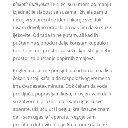
plakati! Budi jaka!
Te riječi su u mom poimanju
izjednačile slabost sa suzama i živjela sam u
nekoj vrsti prećutne identifikacije sve dok
nisam dovoljno odrasla da naučim da su suze
ljekovite. Od tada ih ne gutam, ali kad ih
puštam na slobodu i dalje koristim kupatilo i
tuš. To je moj prostor za suze, kao što je nebo
prostor za puštanje papirnih zmajeva.
Pogled na sat me podsjeti da od rituala na listi
čekanja stoji kafa, a da raspoloživog vremena
ima dvadesetak minuta. Dok čekam da voda
proključa, popravljam kosu, provjeravam da li
su zatvoreni prozori, da li sam ugasila sve
aparate, uključujući i peglu, kraljicu „ne znam
da li sam ugasila“ aparata. Negdje sam
pročitala duhovitu dosjetku o tome da žene