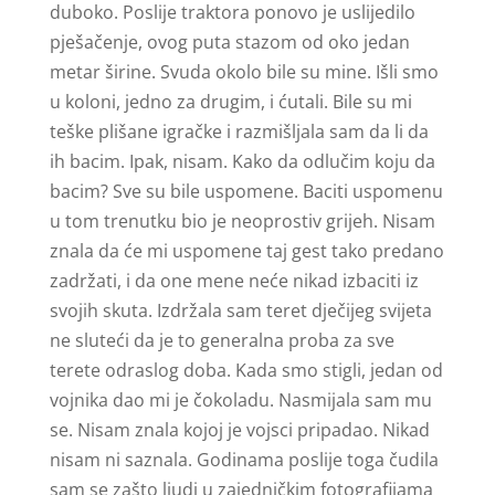
duboko. Poslije traktora ponovo je uslijedilo
pješačenje, ovog puta stazom od oko jedan
metar širine. Svuda okolo bile su mine. Išli smo
u koloni, jedno za drugim, i ćutali. Bile su mi
teške plišane igračke i razmišljala sam da li da
ih bacim. Ipak, nisam. Kako da odlučim koju da
bacim? Sve su bile uspomene. Baciti uspomenu
u tom trenutku bio je neoprostiv grijeh. Nisam
znala da će mi uspomene taj gest tako predano
zadržati, i da one mene neće nikad izbaciti iz
svojih skuta. Izdržala sam teret dječijeg svijeta
ne sluteći da je to generalna proba za sve
terete odraslog doba. Kada smo stigli, jedan od
vojnika dao mi je čokoladu. Nasmijala sam mu
se. Nisam znala kojoj je vojsci pripadao. Nikad
nisam ni saznala. Godinama poslije toga čudila
sam se zašto ljudi u zajedničkim fotografijama