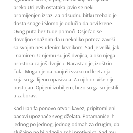
preko Urijevih ostataka javio se neki
promijenjen izraz. Za odsudnu bitku trebalo je
dosta snage i Šlomo je odlučio da prvi krene.
Ovog puta bez tuđe pomoći. Osjećao se
dovoljno snažnim da u nekoliko poteza završi
sa svojim nesuđenim krvnikom. Sad je veliki, jak
i namiren. U njemu su još dvojica, a oko njega
prostora za još dvojicu. Narastao je, izoštrio
čula. Mogao je da nanjuši svako od kretanja
koja su ga lijeno opasivala. Za njih on više nije
postojao. Opijeni izobiljem, brzo su ga smjestili
u zaborav.
Kad Hanifa ponovo otvori kavez, pripitomljeni
pacovi upoznaće svog dželata. Potamaniće ih
jednog po jednog, jednog odmah za drugim, da
slučajno ne bi odgojio sebi protivnika. Sad mu