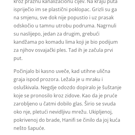
kroz praznu kanalizacionu cijev. Na kraju puta
ispriječio im se plastični poklopac. Grizli su ga
na smjenu, sve dok nije popustio i uz prasak
odskočio u tamnu utrobu podruma. Nagrnuli
su naslijepo, jedan za drugim, grebući
kandžama po komadu lima koji je bio podijum
za njihov osvajački ples. Tad ih je začula prvi
put.
Počinjalo bi kasno uveče, kad utihne ulična
graja ispod prozora. Ležala je u mraku i
osluškivala. Negdje odozdo dopiralo je šuštanje
koje se pronosilo kroz zidove. Kao da je pruće
zarobljeno u čatmi dobilo glas. Širio se svuda
oko nje, pletući nevidljivu mrežu. Ukipljenoj,
pokrivenoj do brade, Hanifi se činilo da joj kuća
nešto šapuće.