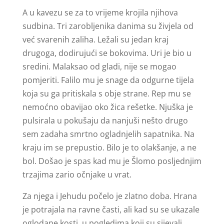
A u kavezu se za to vrijeme krojila njihova
sudbina. Tri zarobljenika danima su živjela od
već svarenih zaliha. Ležali su jedan kraj
drugoga, dodirujući se bokovima. Uri je bio u
sredini. Malaksao od gladi, nije se mogao
pomjeriti. Falilo mu je snage da odgurne tijela
koja su ga pritiskala s obje strane. Rep mu se
nemoćno obavijao oko žica rešetke. Njuška je
pulsirala u pokušaju da nanjuši nešto drugo
sem zadaha smrtno ogladnjelih sapatnika. Na
kraju im se prepustio. Bilo je to olakšanje, a ne
bol. Došao je spas kad mu je Šlomo posljednjim
trzajima zario očnjake u vrat.
Za njega i Jehudu počelo je zlatno doba. Hrana
je potrajala na ravne časti, ali kad su se ukazale
oglodane kosti, u pogledima koji su sijevali