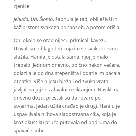
zjenice.
Jehuda, Uri, Šlomo
, šapnula je tad, obilježivši ih
kažiprstom svakoga ponaosob, a potom otišla.
Oni okolo se otad nijesu primicali kavezu.
Uživali su u blagodeti koja im se svakodnevno
služila. Hanifa je ostala sama, njoj je malo
trebalo. Jednom dnevno, obično nakon večere,
dolazila je do dna stepeništa i odatle im bacala
otpatke. Više nijesu bježali od zvuka vrata:
javljali su joj se zahvalnim siktanjem. Navikli na
dnevnu dozu, prestali su da rovare po
stvarima. Jedan užitak rađao je drugi. Hanifu je
uspavljivala njihova sladostrasna cika, koja je
kroz akustiku pruća putovala od podruma do
spavaće sobe.