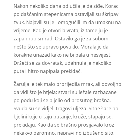
Nakon nekoliko dana odlučila je da siđe. Koraci
po daščanim stepenicama ostavljali su škripav
zvuk. Najavili su je i omogućili im da umaknu na
vrijeme. Kad je otvorila vrata, iz tame ju je
zapahnuo smrad. Ostavilo ga je za sobom
nešto što se upravo povuklo. Morala je da
korakne unazad kako ne bi pala u nesvijest.
Držeći se za dovratak, udahnula je nekoliko
puta i hitro napipala prekidač.
Žarulja je tek malo prorijedila mrak, ali dovoljno
da vidi što je htjela: stvari su ležale razbacane
po podu koji se bijelio od prosutog brašna.
Svuda su se vidjeli tragovi uljeza. Sitne šare po
bjelini koje crtaju putanje, kruže, stapaju se,
prekidaju. Kao da se brašno prosijavalo kroz
nekakvo ogromno, nepravilno izbušeno sito.