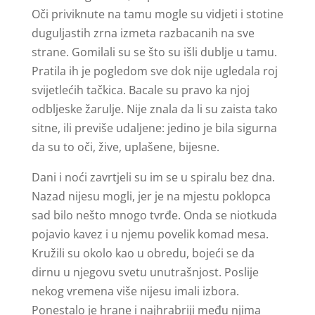
Oči priviknute na tamu mogle su vidjeti i stotine
duguljastih zrna izmeta razbacanih na sve
strane. Gomilali su se što su išli dublje u tamu.
Pratila ih je pogledom sve dok nije ugledala roj
svijetlećih tačkica. Bacale su pravo ka njoj
odbljeske žarulje. Nije znala da li su zaista tako
sitne, ili previše udaljene: jedino je bila sigurna
da su to oči, žive, uplašene, bijesne.
Dani i noći zavrtjeli su im se u spiralu bez dna.
Nazad nijesu mogli, jer je na mjestu poklopca
sad bilo nešto mnogo tvrđe. Onda se niotkuda
pojavio kavez i u njemu povelik komad mesa.
Kružili su okolo kao u obredu, bojeći se da
dirnu u njegovu svetu unutrašnjost. Poslije
nekog vremena više nijesu imali izbora.
Ponestalo je hrane i najhrabriji među njima