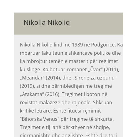
Nikolla Nikoliq
Nikolla Nikoliq lindi në 1989 në Podgoricë. Ka
mbaruar fakultetin e shkencave politike dhe
ka mbrojtur temën e masterit për regjimet
kuislinge. Ka botuar romanet „Čvor“ (2011),
„Meandar“ (2014), dhe „Sirene za uzbunu“
(2019), si dhe përmbledhjen me tregime
„Atakama“ (2016). Tregimet i boton në
revistat malazeze dhe rajonale. Shkruan
kritikë letrare. Është fituesi i çmimit
“Bihorska Venus” për tregime të shkurta.
Tregimet e tij janë përkthyer në shqipe,
gjermanishte dhe anglishte. Është drejtori