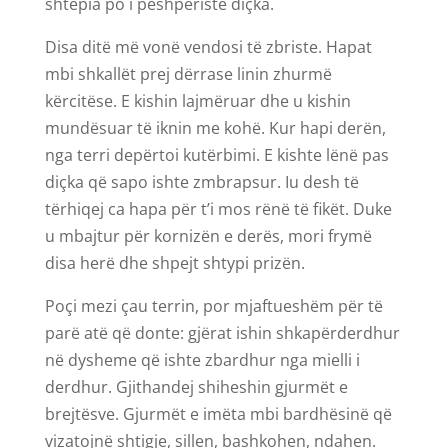
shtëpia po i pëshpëriste diçka.
Disa ditë më vonë vendosi të zbriste. Hapat
mbi shkallët prej dërrase linin zhurmë
kërcitëse. E kishin lajmëruar dhe u kishin
mundësuar të iknin me kohë. Kur hapi derën,
nga terri depërtoi kutërbimi. E kishte lënë pas
diçka që sapo ishte zmbrapsur. Iu desh të
tërhiqej ca hapa për t’i mos rënë të fikët. Duke
u mbajtur për kornizën e derës, mori frymë
disa herë dhe shpejt shtypi prizën.
Poçi mezi çau terrin, por mjaftueshëm për të
parë atë që donte: gjërat ishin shkapërderdhur
në dysheme që ishte zbardhur nga mielli i
derdhur. Gjithandej shiheshin gjurmët e
brejtësve. Gjurmët e imëta mbi bardhësinë që
vizatojnë shtigje, sillen, bashkohen, ndahen.