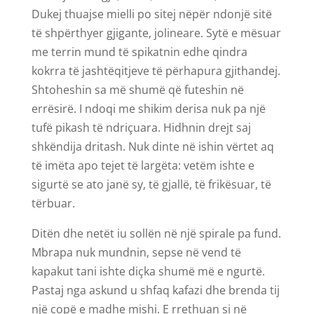
Dukej thuajse mielli po sitej nëpër ndonjë sitë
të shpërthyer gjigante, jolineare. Sytë e mësuar
me terrin mund të spikatnin edhe qindra
kokrra të jashtëqitjeve të përhapura gjithandej.
Shtoheshin sa më shumë që futeshin në
errësirë. I ndoqi me shikim derisa nuk pa një
tufë pikash të ndriçuara. Hidhnin drejt saj
shkëndija dritash. Nuk dinte në ishin vërtet aq
të imëta apo tejet të largëta: vetëm ishte e
sigurtë se ato janë sy, të gjallë, të frikësuar, të
tërbuar.
Ditën dhe netët iu sollën në një spirale pa fund.
Mbrapa nuk mundnin, sepse në vend të
kapakut tani ishte diçka shumë më e ngurtë.
Pastaj nga askund u shfaq kafazi dhe brenda tij
një copë e madhe mishi. E rrethuan si në