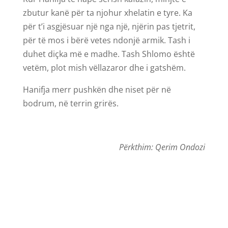
zbutur kanë për ta njohur xhelatin e tyre. Ka
për t’i asgjësuar një nga një, njërin pas tjetrit,
për të mos i bërë vetes ndonjë armik. Tash i
duhet diçka më e madhe. Tash Shlomo është
vetëm, plot mish vëllazaror dhe i gatshëm.
Hanifja merr pushkën dhe niset për në
bodrum, në terrin grirës.
Përkthim: Qerim Ondozi