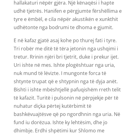
hallakaturi nëpër gjëra. Një kënaqësi i hapte
udhë tjetrës. Hanifen e përgjumte fërshëllima e
tyre e ëmbël, e cila nëpër akustikën e xunkthit
udhëtonte nga bodrumi te dhoma e gjumit.
E në kafaz gjatë asaj kohe po thurej fati i tyre.
Tri robër me ditë të tëra jetonin nga ushqimi i
tretur. Rrinin njëri bri tjetrit, duke i prekur ijet.
Uri ishte në mes. Ishte plogështuar nga uria,
nuk mund të lëvizte. I mungonte forca të
shtynte trupat që e shtypnin nga të dyja anët.
Bishti i ishte mbështjellë pafuqishëm rreth telit
të kafazit. Turitë i pulsonin në përpjekje për të
nuhatur diçka përtej kutërbimit të
bashkëvuajtësve që po ngordhnin nga uria. Në
fund iu dorëzua. Ishte ky lehtësim, dhe jo
dhimbje. Erdhi shpëtimi kur Shlomo me