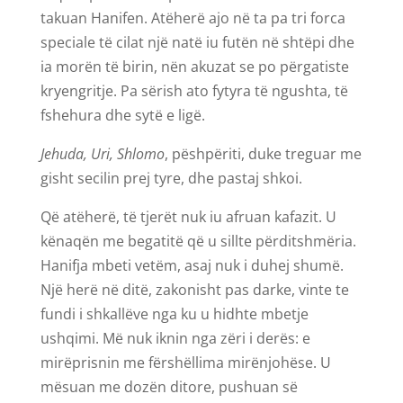
takuan Hanifen. Atëherë ajo në ta pa tri forca
speciale të cilat një natë iu futën në shtëpi dhe
ia morën të birin, nën akuzat se po përgatiste
kryengritje. Pa sërish ato fytyra të ngushta, të
fshehura dhe sytë e ligë.
Jehuda, Uri, Shlomo
, pëshpëriti, duke treguar me
gisht secilin prej tyre, dhe pastaj shkoi.
Që atëherë, të tjerët nuk iu afruan kafazit. U
kënaqën me begatitë që u sillte përditshmëria.
Hanifja mbeti vetëm, asaj nuk i duhej shumë.
Një herë në ditë, zakonisht pas darke, vinte te
fundi i shkallëve nga ku u hidhte mbetje
ushqimi. Më nuk iknin nga zëri i derës: e
mirëprisnin me fërshëllima mirënjohëse. U
mësuan me dozën ditore, pushuan së