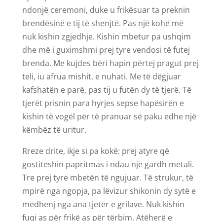
ndonjë ceremoni, duke u frikësuar ta preknin
brendësinë e tij të shenjtë. Pas një kohë më
nuk kishin zgjedhje. Kishin mbetur pa ushqim
dhe më i guximshmi prej tyre vendosi të futej
brenda. Me kujdes bëri hapin përtej pragut prej
teli, iu afrua mishit, e nuhati. Me të dëgjuar
kafshatën e parë, pas tij u futën dy të tjerë. Të
tjerët prisnin para hyrjes sepse hapësirën e
kishin të vogël për të pranuar së paku edhe një
këmbëz të uritur.
Rreze drite, ikje si pa kokë: prej atyre që
gostiteshin papritmas i ndau një gardh metali.
Tre prej tyre mbetën të ngujuar. Të strukur, të
mpirë nga ngopja, pa lëvizur shikonin dy sytë e
mëdhenj nga ana tjetër e grilave. Nuk kishin
fuqi as për frikë as për tërbim. Atëherë e