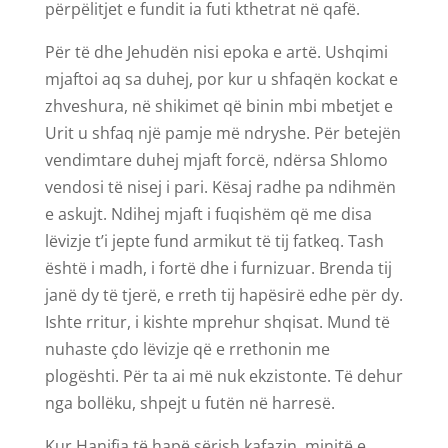
përpëlitjet e fundit ia futi kthetrat në qafë.
Për të dhe Jehudën nisi epoka e artë. Ushqimi
mjaftoi aq sa duhej, por kur u shfaqën kockat e
zhveshura, në shikimet që binin mbi mbetjet e
Urit u shfaq një pamje më ndryshe. Për betejën
vendimtare duhej mjaft forcë, ndërsa Shlomo
vendosi të nisej i pari. Kësaj radhe pa ndihmën
e askujt. Ndihej mjaft i fuqishëm që me disa
lëvizje t’i jepte fund armikut të tij fatkeq. Tash
është i madh, i fortë dhe i furnizuar. Brenda tij
janë dy të tjerë, e rreth tij hapësirë edhe për dy.
Ishte rritur, i kishte mprehur shqisat. Mund të
nuhaste çdo lëvizje që e rrethonin me
plogështi. Për ta ai më nuk ekzistonte. Të dehur
nga bollëku, shpejt u futën në harresë.
Kur Hanifja të hapë sërish kafazin, minjtë e