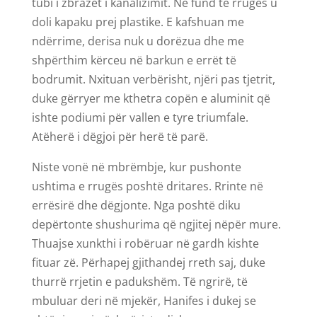
tubi i zbrazët i kanalizimit. Në fund të rrugës u
doli kapaku prej plastike. E kafshuan me
ndërrime, derisa nuk u dorëzua dhe me
shpërthim kërceu në barkun e errët të
bodrumit. Nxituan verbërisht, njëri pas tjetrit,
duke gërryer me kthetra copën e aluminit që
ishte podiumi për vallen e tyre triumfale.
Atëherë i dëgjoi për herë të parë.
Niste vonë në mbrëmbje, kur pushonte
ushtima e rrugës poshtë dritares. Rrinte në
errësirë dhe dëgjonte. Nga poshtë diku
depërtonte shushurima që ngjitej nëpër mure.
Thuajse xunkthi i robëruar në gardh kishte
fituar zë. Përhapej gjithandej rreth saj, duke
thurrë rrjetin e padukshëm. Të ngrirë, të
mbuluar deri në mjekër, Hanifes i dukej se