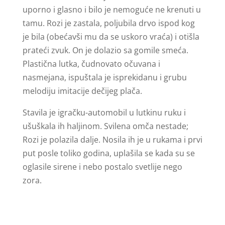
uporno i glasno i bilo je nemoguće ne krenuti u
tamu. Rozi je zastala, poljubila drvo ispod kog
je bila (obećavši mu da se uskoro vraća) i otišla
prateći zvuk. On je dolazio sa gomile smeća.
Plastična lutka, čudnovato očuvana i
nasmejana, ispuštala je isprekidanu i grubu
melodiju imitacije dečijeg plača.
Stavila je igračku-automobil u lutkinu ruku i
ušuškala ih haljinom. Svilena omča nestade;
Rozi je polazila dalje. Nosila ih je u rukama i prvi
put posle toliko godina, uplašila se kada su se
oglasile sirene i nebo postalo svetlije nego
zora.