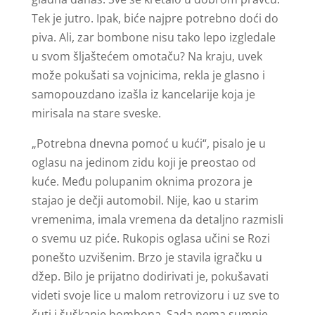
Tek je jutro. Ipak, biće najpre potrebno doći do
piva. Ali, zar bombone nisu tako lepo izgledale
u svom šljaštećem omotaču? Na kraju, uvek
može pokušati sa vojnicima, rekla je glasno i
samopouzdano izašla iz kancelarije koja je
mirisala na stare sveske.
„Potrebna dnevna pomoć u kući“, pisalo je u
oglasu na jedinom zidu koji je preostao od
kuće. Među polupanim oknima prozora je
stajao je dečji automobil. Nije, kao u starim
vremenima, imala vremena da detaljno razmisli
o svemu uz piće. Rukopis oglasa učini se Rozi
ponešto uzvišenim. Brzo je stavila igračku u
džep. Bilo je prijatno dodirivati je, pokušavati
videti svoje lice u malom retrovizoru i uz sve to
čuti i šuškanje bombona. Sada nema sumnje