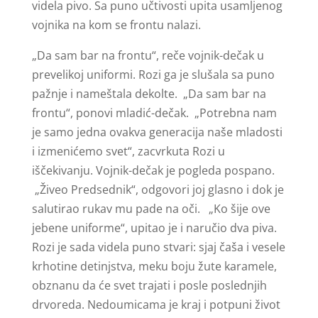
videla pivo. Sa puno učtivosti upita usamljenog
vojnika na kom se frontu nalazi.
„Da sam bar na frontu“, reče vojnik-dečak u
prevelikoj uniformi. Rozi ga je slušala sa puno
pažnje i nameštala dekolte. „Da sam bar na
frontu“, ponovi mladić-dečak. „Potrebna nam
je samo jedna ovakva generacija naše mladosti
i izmenićemo svet“, zacvrkuta Rozi u
iščekivanju. Vojnik-dečak je pogleda pospano.
„Živeo Predsednik“, odgovori joj glasno i dok je
salutirao rukav mu pade na oči. „Ko šije ove
jebene uniforme“, upitao je i naručio dva piva.
Rozi je sada videla puno stvari: sjaj čaša i vesele
krhotine detinjstva, meku boju žute karamele,
obznanu da će svet trajati i posle poslednjih
drvoreda. Nedoumicama je kraj i potpuni život