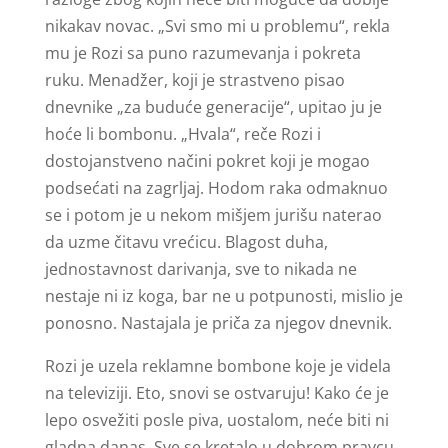
nikakav novac. „Svi smo mi u problemu“, rekla
mu je Rozi sa puno razumevanja i pokreta
ruku. Menadžer, koji je strastveno pisao
dnevnike „za buduće generacije“, upitao ju je
hoće li bombonu. „Hvala“, reče Rozi i
dostojanstveno načini pokret koji je mogao
podsećati na zagrljaj. Hodom raka odmaknuo
se i potom je u nekom mišjem jurišu naterao
da uzme čitavu vrećicu. Blagost duha,
jednostavnost darivanja, sve to nikada ne
nestaje ni iz koga, bar ne u potpunosti, mislio je
ponosno. Nastajala je priča za njegov dnevnik.
Rozi je uzela reklamne bombone koje je videla
na televiziji. Eto, snovi se ostvaruju! Kako će je
lepo osvežiti posle piva, uostalom, neće biti ni
gladna danas. Sve se kretalo u dobrom pravcu.