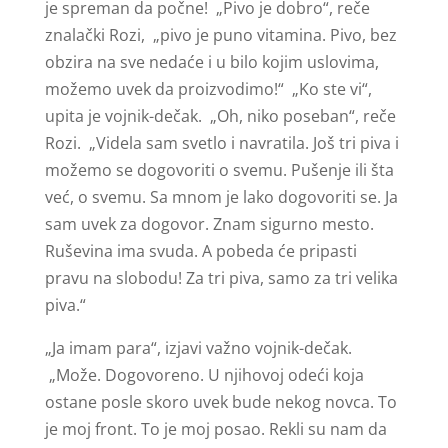
je spreman da počne! „Pivo je dobro“, reče
znalački Rozi, „pivo je puno vitamina. Pivo, bez
obzira na sve nedaće i u bilo kojim uslovima,
možemo uvek da proizvodimo!“ „Ko ste vi“,
upita je vojnik-dečak. „Oh, niko poseban“, reče
Rozi. „Videla sam svetlo i navratila. Još tri piva i
možemo se dogovoriti o svemu. Pušenje ili šta
već, o svemu. Sa mnom je lako dogovoriti se. Ja
sam uvek za dogovor. Znam sigurno mesto.
Ruševina ima svuda. A pobeda će pripasti
pravu na slobodu! Za tri piva, samo za tri velika
piva.“
„Ja imam para“, izjavi važno vojnik-dečak.
„Može. Dogovoreno. U njihovoj odeći koja
ostane posle skoro uvek bude nekog novca. To
je moj front. To je moj posao. Rekli su nam da