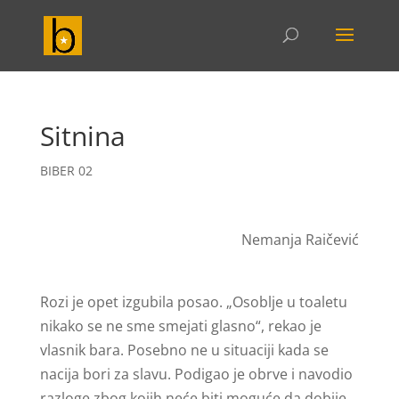
Sitnina
BIBER 02
Nemanja Raičević
Rozi je opet izgubila posao. „Osoblje u toaletu
nikako se ne sme smejati glasno“, rekao je
vlasnik bara. Posebno ne u situaciji kada se
nacija bori za slavu. Podigao je obrve i navodio
razloge zbog kojih neće biti moguće da dobije