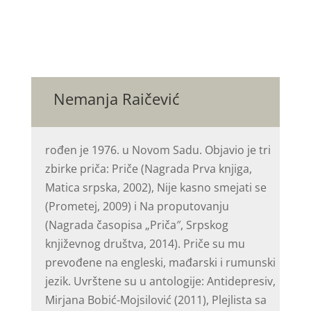
Nemanja Raičević
rođen je 1976. u Novom Sadu. Objavio je tri
zbirke priča: Priče (Nagrada Prva knjiga,
Matica srpska, 2002), Nije kasno smejati se
(Prometej, 2009) i Na proputovanju
(Nagrada časopisa „Priča″, Srpskog
književnog društva, 2014). Priče su mu
prevođene na engleski, mađarski i rumunski
jezik. Uvrštene su u antologije: Antidepresiv,
Mirjana Bobić-Mojsilović (2011), Plejlista sa