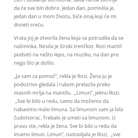
da će sve biti dobro. Jedan dan, pomislila je,
jedan dan u mom životu, biće onaj koji će mi
doneti sreću.
Vrata joj je otvorila žena koja se potrudila da se
našminka. Nosila je široki trenčkot. Rozi mantil
podseti na nešto lepo, na muziku, na dan pre
nego što je došlo.
„Ja sam za pomoć“, rekla je Rozi. Žena ju je
podozrivo gledala i rukom prelazila preko
masnih mrlja na mantilu. „Limun“, jeknu Rozi.
„Sve bi bilo u redu, samo da možemo da
nabavimo malo limuna. Sa limunom sam ja bila
čudotvorac. Trebalo je umeti sa limunom. U
pravu ste, rekla je žena. Sve bi bilo u redu da
imamo limun. Limun“, nastavljala je Rozi, „sve