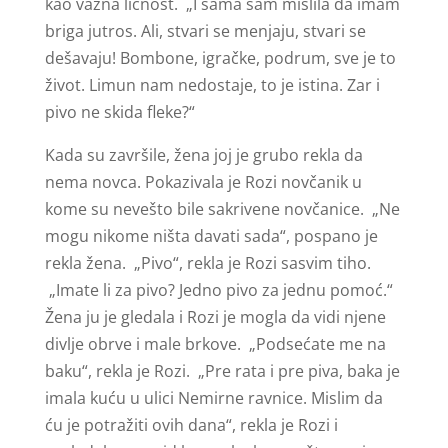
kao važna ličnost. „I sama sam mislila da imam
briga jutros. Ali, stvari se menjaju, stvari se
dešavaju! Bombone, igračke, podrum, sve je to
život. Limun nam nedostaje, to je istina. Zar i
pivo ne skida fleke?“
Kada su završile, žena joj je grubo rekla da
nema novca. Pokazivala je Rozi novčanik u
kome su nevešto bile sakrivene novčanice. „Ne
mogu nikome ništa davati sada“, pospano je
rekla žena. „Pivo“, rekla je Rozi sasvim tiho.
„Imate li za pivo? Jedno pivo za jednu pomoć.“
Žena ju je gledala i Rozi je mogla da vidi njene
divlje obrve i male brkove. „Podsećate me na
baku“, rekla je Rozi. „Pre rata i pre piva, baka je
imala kuću u ulici Nemirne ravnice. Mislim da
ću je potražiti ovih dana“, rekla je Rozi i