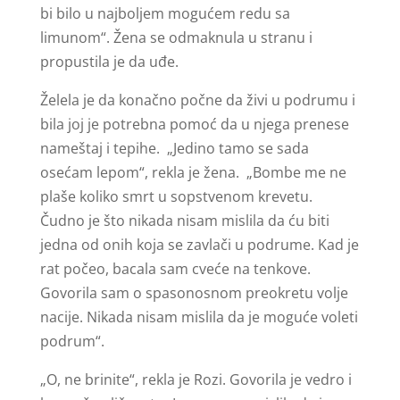
bi bilo u najboljem mogućem redu sa
limunom“. Žena se odmaknula u stranu i
propustila je da uđe.
Želela je da konačno počne da živi u podrumu i
bila joj je potrebna pomoć da u njega prenese
nameštaj i tepihe. „Jedino tamo se sada
osećam lepom“, rekla je žena. „Bombe me ne
plaše koliko smrt u sopstvenom krevetu.
Čudno je što nikada nisam mislila da ću biti
jedna od onih koja se zavlači u podrume. Kad je
rat počeo, bacala sam cveće na tenkove.
Govorila sam o spasonosnom preokretu volje
nacije. Nikada nisam mislila da je moguće voleti
podrum“.
„O, ne brinite“, rekla je Rozi. Govorila je vedro i