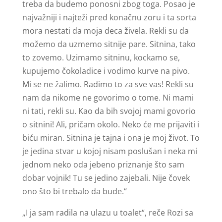
treba da budemo ponosni zbog toga. Posao je
najvažniji i najteži pred konačnu zoru i ta sorta
mora nestati da moja deca živela. Rekli su da
možemo da uzmemo sitnije pare. Sitnina, tako
to zovemo. Uzimamo sitninu, kockamo se,
kupujemo čokoladice i vodimo kurve na pivo.
Mi se ne žalimo. Radimo to za sve vas! Rekli su
nam da nikome ne govorimo o tome. Ni mami
ni tati, rekli su. Kao da bih svojoj mami govorio
o sitnini! Ali, pričam okolo. Neko će me prijaviti i
biću miran. Sitnina je tajna i ona je moj život. To
je jedina stvar u kojoj nisam poslušan i neka mi
jednom neko oda jebeno priznanje što sam
dobar vojnik! Tu se jedino zajebali. Nije čovek
ono što bi trebalo da bude.“
„I ja sam radila na ulazu u toalet“, reče Rozi sa