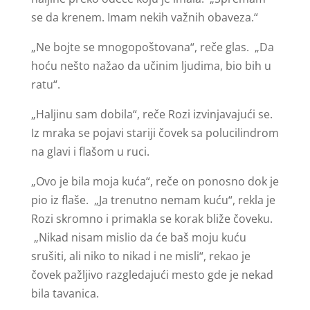
se da krenem. Imam nekih važnih obaveza.“
„Ne bojte se mnogopoštovana“, reče glas. „Da
hoću nešto nažao da učinim ljudima, bio bih u
ratu“.
„Haljinu sam dobila“, reče Rozi izvinjavajući se.
Iz mraka se pojavi stariji čovek sa polucilindrom
na glavi i flašom u ruci.
„Ovo je bila moja kuća“, reče on ponosno dok je
pio iz flaše. „Ja trenutno nemam kuću“, rekla je
Rozi skromno i primakla se korak bliže čoveku.
„Nikad nisam mislio da će baš moju kuću
srušiti, ali niko to nikad i ne misli“, rekao je
čovek pažljivo razgledajući mesto gde je nekad
bila tavanica.