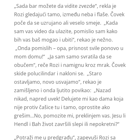
„Sada bar možete da vidite zvezde“, rekla je
Rozi gledajući tamo, između neba i flaše. Čovek
poče da se uzrujano ali veselo smeje. „Kada
sam vas video da ulazite, pomislio sam kako
bih vas baš mogao i ubiti“, rekao je nežno.
„Onda pomislih – opa, prisnost svile ponovo u
mom domu!“ „Ja sam samo svratila da se
obučem“, reče Rozi i namignu kroz mrak. Čovek
skide polucilindar i nakloni se. „Staro
ostavljamo, novo usvajamo“, rekao je
zamišljeno i onda ljutito povikao: „Nazad
nikad, napred uvek! Delujete mi kao dama koja
nije protiv čašice tu i tamo, oprostite ako
grešim…No, pomozite mi, preklinjem vas. Jesu li
Hendl i Bah život završili slepi ili nepokretni?“
„Potraži me u predgrađu“, zapevuši Rozi sa