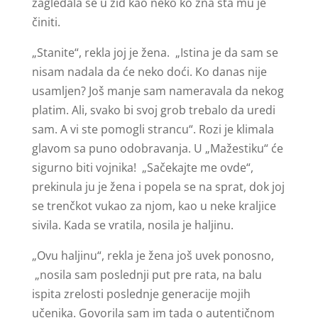
zagledala se u zid kao neko ko zna šta mu je
činiti.
„Stanite“, rekla joj je žena. „Istina je da sam se
nisam nadala da će neko doći. Ko danas nije
usamljen? Još manje sam nameravala da nekog
platim. Ali, svako bi svoj grob trebalo da uredi
sam. A vi ste pomogli strancu“. Rozi je klimala
glavom sa puno odobravanja. U „Mažestiku“ će
sigurno biti vojnika! „Sačekajte me ovde“,
prekinula ju je žena i popela se na sprat, dok joj
se trenčkot vukao za njom, kao u neke kraljice
sivila. Kada se vratila, nosila je haljinu.
„Ovu haljinu“, rekla je žena još uvek ponosno,
„nosila sam poslednji put pre rata, na balu
ispita zrelosti poslednje generacije mojih
učenika. Govorila sam im tada o autentičnom