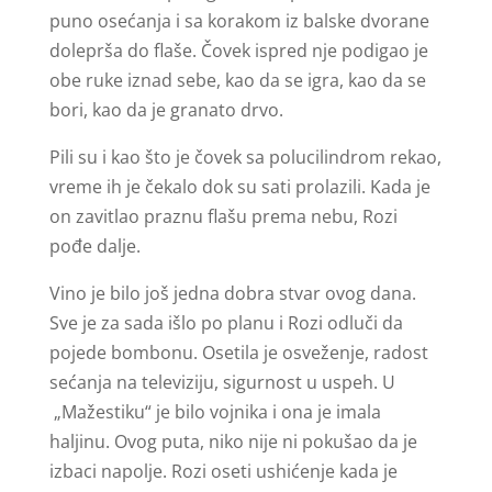
puno osećanja i sa korakom iz balske dvorane
doleprša do flaše. Čovek ispred nje podigao je
obe ruke iznad sebe, kao da se igra, kao da se
bori, kao da je granato drvo.
Pili su i kao što je čovek sa polucilindrom rekao,
vreme ih je čekalo dok su sati prolazili. Kada je
on zavitlao praznu flašu prema nebu, Rozi
pođe dalje.
Vino je bilo još jedna dobra stvar ovog dana.
Sve je za sada išlo po planu i Rozi odluči da
pojede bombonu. Osetila je osveženje, radost
sećanja na televiziju, sigurnost u uspeh. U
„Mažestiku“ je bilo vojnika i ona je imala
haljinu. Ovog puta, niko nije ni pokušao da je
izbaci napolje. Rozi oseti ushićenje kada je