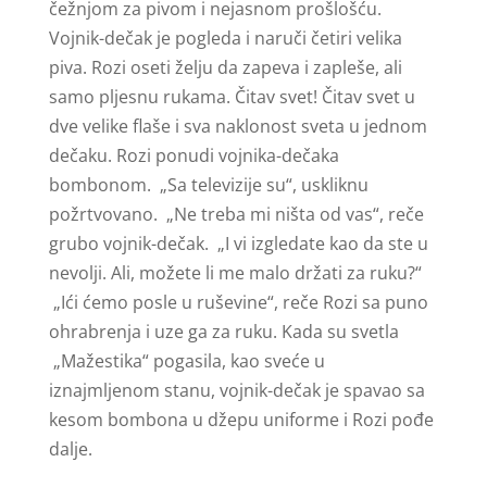
čežnjom za pivom i nejasnom prošlošću.
Vojnik-dečak je pogleda i naruči četiri velika
piva. Rozi oseti želju da zapeva i zapleše, ali
samo pljesnu rukama. Čitav svet! Čitav svet u
dve velike flaše i sva naklonost sveta u jednom
dečaku. Rozi ponudi vojnika-dečaka
bombonom. „Sa televizije su“, uskliknu
požrtvovano. „Ne treba mi ništa od vas“, reče
grubo vojnik-dečak. „I vi izgledate kao da ste u
nevolji. Ali, možete li me malo držati za ruku?“
„Ići ćemo posle u ruševine“, reče Rozi sa puno
ohrabrenja i uze ga za ruku. Kada su svetla
„Mažestika“ pogasila, kao sveće u
iznajmljenom stanu, vojnik-dečak je spavao sa
kesom bombona u džepu uniforme i Rozi pođe
dalje.