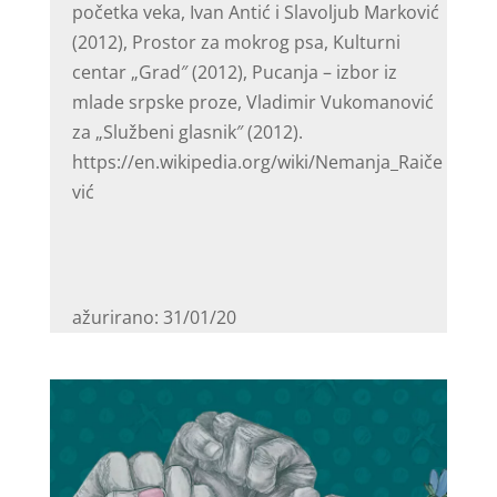
početka veka, Ivan Antić i Slavoljub Marković
(2012), Prostor za mokrog psa, Kulturni
centar „Grad″ (2012), Pucanja – izbor iz
mlade srpske proze, Vladimir Vukomanović
za „Službeni glasnik″ (2012).
https://en.wikipedia.org/wiki/Nemanja_Raiče
vić
ažurirano: 31/01/20