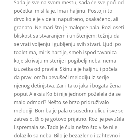
Sada je sve na svom mestu; sada će sve poći od
početka, mislila je. Ima i haljinu. Postoji i to
drvo koje je videla: napušteno, osakaćeno, ali
granato. Ne mari što je malopre pala. Rozi oseti
bliskost sa stvaranjem i uništenjem; težnju da
se vrati voljenju i gubljenju svih stvari. Ljudi po
toaletima, miris hartije, smeh ispod tavanica
koje skrivaju misterije i pogibelji neba; nema
izuzetka od pravila. Skinula je haljinu i počela
da pravi omču pevušeći melodiju iz serije
njenog detinjstva. Zar i tako jaka i bogata žena
poput Aleksis Kolbi nije jednom poželela da se
malo odmori? Nešto se brzo pridruživalo
melodiji. Bomba je pala u susednu ulicu i sve se
zatreslo. Bilo je gotovo prijatno. Rozi je pevušila
i spremala se. Tada je čula nešto što više nije
dolazilo sa neba. Bilo je bezazleno i zahtevno i