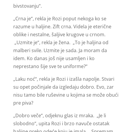
bivstovanju“.
„Crna je“, rekla je Rozi poput nekoga ko se
razume u haljine. Zift crna. Videla je eterične
oblike i nestalne, šaljive krugove u crnom.
„Uzmite je“, rekla je žena. „To je haljina od
malberi svile. Uzmite je sada. Ja moram da
idem. Ko danas još nije usamljen i ko
neprestano šije sve te uniforme?“
„Laku noć“, rekla je Rozi i izašla napolje. Stvari
su opet počinjale da izgledaju dobro. Evo, zar
nisu tamo bile ruševine u kojima se može obući
pre piva?
„Dobro veče“, odjeknu glas iz mraka. „Je li
slobodno“, upita Rozi i brzo navuče ostatak
haljine preko odeće koju je imala. „Spremam