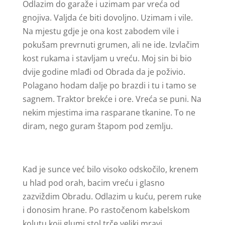
Odlazim do garaže i uzimam par vreća od
gnojiva. Valjda će biti dovoljno. Uzimam i vile.
Na mjestu gdje je ona kost zabodem vile i
pokušam prevrnuti grumen, ali ne ide. Izvlačim
kost rukama i stavljam u vreću. Moj sin bi bio
dvije godine mlađi od Obrada da je poživio.
Polagano hodam dalje po brazdi i tu i tamo se
sagnem. Traktor brekće i ore. Vreća se puni. Na
nekim mjestima ima rasparane tkanine. To ne
diram, nego guram štapom pod zemlju.
Kad je sunce već bilo visoko odskočilo, krenem
u hlad pod orah, bacim vreću i glasno
zazviždim Obradu. Odlazim u kuću, perem ruke
i donosim hrane. Po rastočenom kabelskom
kolutu koji glumi stol trče veliki mravi.