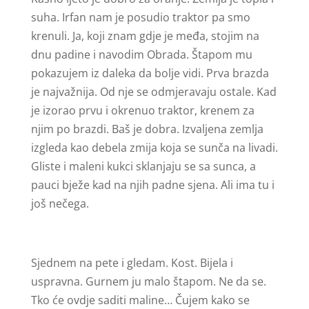
suha. Irfan nam je posudio traktor pa smo
krenuli. Ja, koji znam gdje je međa, stojim na
dnu padine i navodim Obrada. Štapom mu
pokazujem iz daleka da bolje vidi. Prva brazda
je najvažnija. Od nje se odmjeravaju ostale. Kad
je izorao prvu i okrenuo traktor, krenem za
njim po brazdi. Baš je dobra. Izvaljena zemlja
izgleda kao debela zmija koja se sunča na livadi.
Gliste i maleni kukci sklanjaju se sa sunca, a
pauci bježe kad na njih padne sjena. Ali ima tu i
još nečega.
Sjednem na pete i gledam. Kost. Bijela i
uspravna. Gurnem ju malo štapom. Ne da se.
Tko će ovdje saditi maline… Čujem kako se