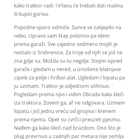
kako traktor radi. I Irfanu će trebati dati malina
ili kupiti goriva.
Popodne sporo odmiče. Sunce se zalijepilo na
nebo. Upravo sam štap polomio pa idem
prema garaži. Sve zajedno sedmero mojih je
nestalo iz Srebrenice. Za troje od njih se još ne
zna gdje su. Možda su tu negdje. Stojim ispred
garaže i gledam u nered, u iznošene blatnjave
cipele za polje i hrđavi alat. Ugledam i lopatu pa
ju uzimam. Traktor je odjednom utihnuo.
Pogledam prema njivi i vidim Obrada kako kleči
iza traktora. Zovem ga, al’ ne odgovara. Uzmem
lopatu i još jednu vreću od gnojiva i krenem
prema njemu. Opet su cvrčci preuzeli pjesmu.
Nađem ga kako kleči nad brazdom. Ono što je
plug prevrnuo u zadnjih par metara nije zemlja