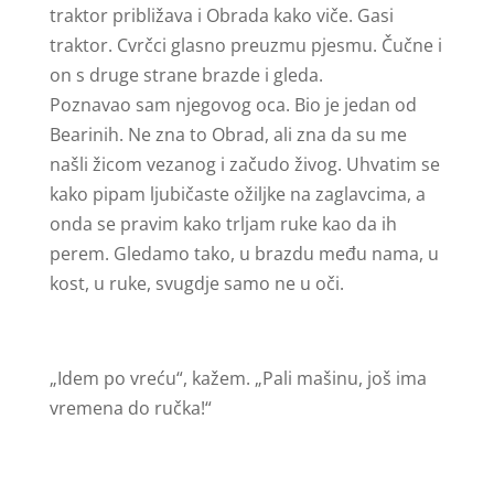
traktor približava i Obrada kako viče. Gasi
traktor. Cvrčci glasno preuzmu pjesmu. Čučne i
on s druge strane brazde i gleda.
Poznavao sam njegovog oca. Bio je jedan od
Bearinih. Ne zna to Obrad, ali zna da su me
našli žicom vezanog i začudo živog. Uhvatim se
kako pipam ljubičaste ožiljke na zaglavcima, a
onda se pravim kako trljam ruke kao da ih
perem. Gledamo tako, u brazdu među nama, u
kost, u ruke, svugdje samo ne u oči.
„Idem po vreću“, kažem. „Pali mašinu, još ima
vremena do ručka!“