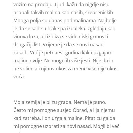
vozim na prodaju. Ljudi kažu da nigdje nisu
probali takvih malina kao naših, srebreničkih.
Mnoga polja su danas pod malinama. Najbolje
je da se sade u trake pa izdaleka izgledaju kao
vinova loza, ali izbliza se vide niski grmovi i
drugačiji list. Vrijeme je da se novi nasad
zasadi. Već je petnaest godina kako uzgajam
maline ovdje. Ne mogu ih više jesti. Nije da ih
ne volim, ali njihov okus za mene više nije okus
voća.
Moja zemlja je blizu grada. Nema je puno.
Često mi pomogne susjed Obrad, a i ja njemu
kad zatreba. I on uzgaja maline. Pitat ću ga da
mi pomogne uzorati za novi nasad. Mogli bi već