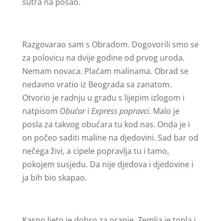
sutra na posao.
Razgovarao sam s Obradom. Dogovorili smo se
za polovicu na dvije godine od prvog uroda.
Nemam novaca. Plaćam malinama. Obrad se
nedavno vratio iz Beograda sa zanatom.
Otvorio je radnju u gradu s lijepim izlogom i
natpisom
Obućar
i
Express popravci
. Malo je
posla za takvog obućara tu kod nas. Onda je i
on počeo saditi maline na djedovini. Sad bar od
nečega živi, a cipele popravlja tu i tamo,
pokojem susjedu. Da nije djedova i djedovine i
ja bih bio skapao.
Kasno ljeto je dobro za oranje. Zemlja je topla i