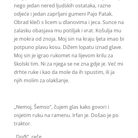
nego jedan nered ljudskih ostataka, razne
odjeće i jedan zaprljani gumeni Pajo Patak.
Obrad kleči s licem u dlanovima i jeca. Sunce na
zalasku obasjava mu potiljak i vrat. Košulja mu
je mokra od znoja. Moj sin na kraju ljeta imao bi
potpuno plavu kosu. Dižem lopatu iznad glave.
Moj sin je igrao rukomet na lijevom krilu za
školski tim. Ni za njega se ne zna gdje je. Već mi
drhte ruke i kao da mole da ih spustim, ili ja
njih molim za olakšanje.
„Nemoj, Šemso“, čujem glas kako govori i
osjetim ruku na ramenu. Irfan je. Došao je po
traktor.
„Dođi“, reče.