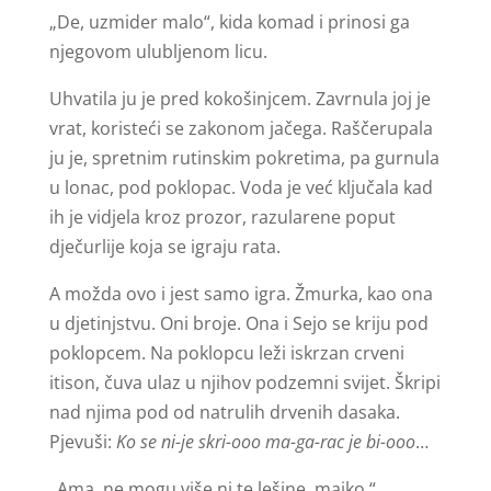
„De, uzmider malo“, kida komad i prinosi ga
njegovom ulubljenom licu.
Uhvatila ju je pred kokošinjcem. Zavrnula joj je
vrat, koristeći se zakonom jačega. Raščerupala
ju je, spretnim rutinskim pokretima, pa gurnula
u lonac, pod poklopac. Voda je već ključala kad
ih je vidjela kroz prozor, razularene poput
dječurlije koja se igraju rata.
A možda ovo i jest samo igra. Žmurka, kao ona
u djetinjstvu. Oni broje. Ona i Sejo se kriju pod
poklopcem. Na poklopcu leži iskrzan crveni
itison, čuva ulaz u njihov podzemni svijet. Škripi
nad njima pod od natrulih drvenih dasaka.
Pjevuši:
Ko se ni-je skri-ooo ma-ga-rac je bi-ooo
…
„Ama, ne mogu više ni te lešine, majko.“