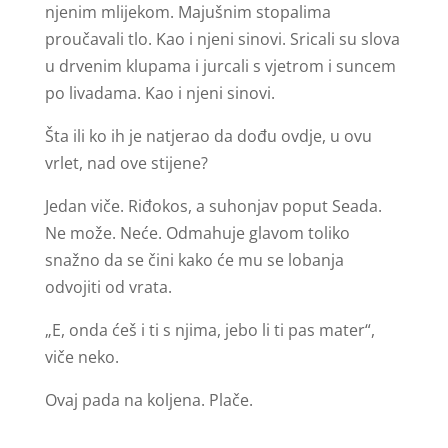
njenim mlijekom. Majušnim stopalima
proučavali tlo. Kao i njeni sinovi. Sricali su slova
u drvenim klupama i jurcali s vjetrom i suncem
po livadama. Kao i njeni sinovi.
Šta ili ko ih je natjerao da dođu ovdje, u ovu
vrlet, nad ove stijene?
Jedan viče. Riđokos, a suhonjav poput Seada.
Ne može. Neće. Odmahuje glavom toliko
snažno da se čini kako će mu se lobanja
odvojiti od vrata.
„E, onda ćeš i ti s njima, jebo li ti pas mater“,
viče neko.
Ovaj pada na koljena. Plače.