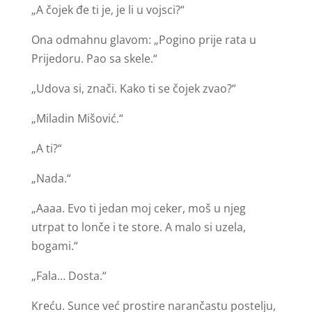
„A čojek đe ti je, je li u vojsci?“
Ona odmahnu glavom: „Pogino prije rata u
Prijedoru. Pao sa skele.“
„Udova si, znači. Kako ti se čojek zvao?“
„Miladin Mišović.“
„A ti?“
„Nada.“
„Aaaa. Evo ti jedan moj ceker, moš u njeg
utrpat to lonče i te store. A malo si uzela,
bogami.“
„Fala… Dosta.“
Kreću. Sunce već prostire narančastu postelju,