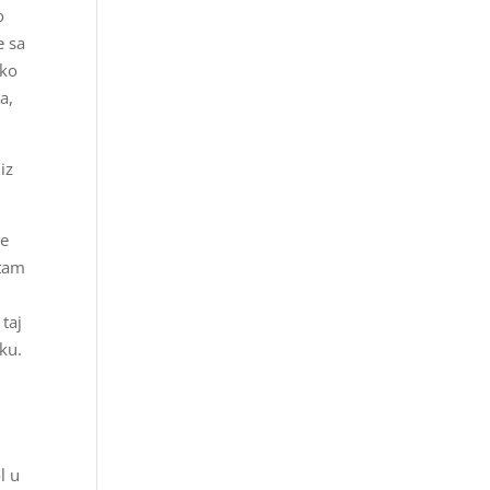
o
e sa
ako
a,
iz
je
otam
taj
eku.
l u