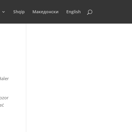
Shqip
Македонски
English
Haler
rozor
eć