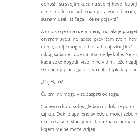
odnosili su svojim kućama sve njihovo, bubnja
naše; trpali smo sobe namještajem, odjećom, 
su nam uzeli, iz čega li će se pojaviti?
A ono što je ona uzela meni, morala je ponije
otvaram sve silne ladice, prevrćem sve njihove
mene, a nije moglo niti ostati u njezinoj kući
nikog sada ne ljube niti itko ovdje kolje. Ne 
kada se to dogodi, više ih ne vidim, leže negd
strujao njoj, ona ga je prva čula, tapkala prsti
„Čuješ, tu?“
Čujem, ne mogu više zaspati od toga.
Stanem u kutu sobe, gledam ih dok ne potonu
taj kut. Dok je upaljeno svjetlo u mojoj sobi
nečim sasvim slučajnim i tada znam, pomaknul
kojem me ne može vidjeti.