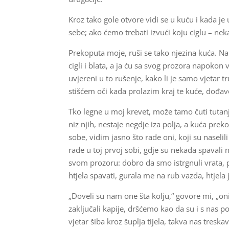
Kroz tako gole otvore vidi se u kuću i kada je
sebe; ako ćemo trebati izvući koju ciglu – neka,
Prekoputa moje, ruši se tako njezina kuća. Na 
cigli i blata, a ja ću sa svog prozora napokon 
uvjereni u to rušenje, kako li je samo vjetar tr
stišćem oči kada prolazim kraj te kuće, dođav
Tko legne u moj krevet, može tamo čuti tutanj 
niz njih, nestaje negdje iza polja, a kuća pre
sobe, vidim jasno što rade oni, koji su naselil
rade u toj prvoj sobi, gdje su nekada spavali 
svom prozoru: dobro da smo istrgnuli vrata, pa 
htjela spavati, gurala me na rub vazda, htjel
„Doveli su nam one šta kolju,“ govore mi, „oni
zaključali kapije, dršćemo kao da su i s nas po
vjetar šiba kroz šuplja tijela, takva nas tresk