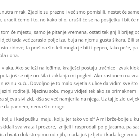
 unutra mrak. Zjapile su prazne i već smo pomislili, nestat će sam
 uradit ćemo i to, no kako bilo, urušit će se na posljetku i bit će 
tom će mjestu, samo je pitanje vremena, ostati tek gnjili brijeg o
vidjeti tada već zaraslo polje iza, buja na njemu gusta šikara. Bili 
usio zidove; ta prašina što leti mogla je biti i pepeo, tako peče, pa
ola i ona.
vlaka. Ako se leži na leđima, kralješci postaju tračnice i zvuk klo
koputa još se nije urušila i zaklanja mi pogled. Ako zastanem na vr
i njezinu kuću. Dovoljno je to malo svjetla s ulice da vidim sve što
njezini roditelji. Njezinu sobu mogu vidjeti tek ako se primaknem
sijeva sivi zid, kiša se već namjerila na njega. Uz taj je zid uvije
a je da padnem, nema što drugo.
 kolju i kad pušku imaju, kolju jer tako vole!“ A mi brže-bolje u ku
skidali sva vrata i prozore, iznijeli i rasprodali po pijacama, pa sa
avica hvata dok strepimo od njih, mada još je ljeto i kada legnem u