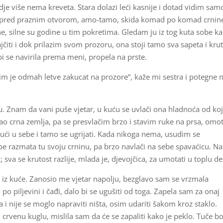
dje više nema kreveta. Stara dolazi leći kasnije i dotad vidim sam
iče pred praznim otvorom, amo-tamo, skida komad po komad crnin
ne, silne su godine u tim pokretima. Gledam ju iz tog kuta sobe k
ajčiti i dok prilazim svom prozoru, ona stoji tamo sva sapeta i krut
bi se navirila prema meni, propela na prste.
 im je odmah letve zakucat na prozore“, kaže mi sestra i potegne n
u. Znam da vani puše vjetar, u kuću se uvlači ona hladnoća od ko
 kao crna zemlja, pa se presvlačim brzo i stavim ruke na prsa, om
ući u sebe i tamo se ugrijati. Kada nikoga nema, usudim se
e razmata tu svoju crninu, pa brzo navlači na sebe spavaćicu. Na 
 sva se krutost razlije, mlada je, djevojčica, za umotati u toplu d
am iz kuće. Zanosio me vjetar napolju, bezglavo sam se vrzmala
 po piljevini i čađi, dalo bi se ugušiti od toga. Zapela sam za onaj
a i nije se moglo napraviti ništa, osim udariti šakom kroz staklo.
 crvenu kuglu, mislila sam da će se zapaliti kako je peklo. Tuče bo