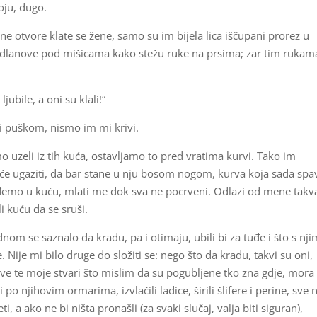
noju, dugo.
jane otvore klate se žene, samo su im bijela lica iščupani prorez u
i dlanove pod mišicama kako stežu ruke na prsima; zar tim rukam
jubile, a oni su klali!“
ti puškom, nismo im mi krivi.
o uzeli iz tih kuća, ostavljamo to pred vratima kurvi. Tako im
ju će ugaziti, da bar stane u nju bosom nogom, kurva koja sada spa
đemo u kuću, mlati me dok sva ne pocrveni. Odlazi od mene takv
i kuću da se sruši.
jednom se saznalo da kradu, pa i otimaju, ubili bi za tuđe i što s nj
 Nije mi bilo druge do složiti se: nego što da kradu, takvi su oni,
 Sve te moje stvari što mislim da su pogubljene tko zna gdje, mora
 po njihovim ormarima, izvlačili ladice, širili šlifere i perine, sve 
ti, a ako ne bi ništa pronašli (za svaki slučaj, valja biti siguran),