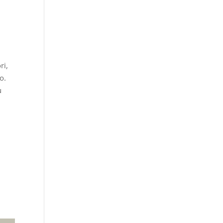
ri,
o.
u