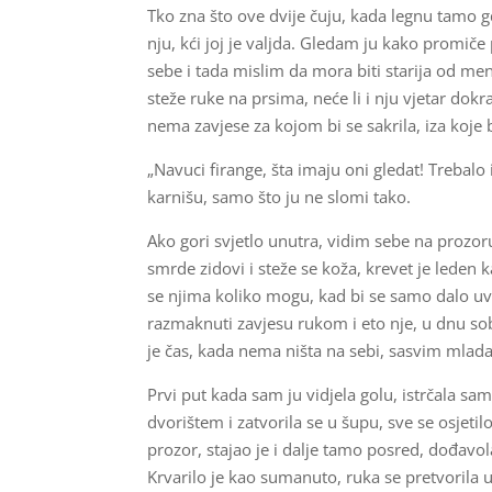
Tko zna što ove dvije čuju, kada legnu tamo g
nju, kći joj je valjda. Gledam ju kako prom
sebe i tada mislim da mora biti starija od me
steže ruke na prsima, neće li i nju vjetar dokr
nema zavjese za kojom bi se sakrila, iza koje 
„Navuci firange, šta imaju oni gledat! Trebalo
karnišu, samo što ju ne slomi tako.
Ako gori svjetlo unutra, vidim sebe na prozor
smrde zidovi i steže se koža, krevet je leden
se njima koliko mogu, kad bi se samo dalo uv
razmaknuti zavjesu rukom i eto nje, u dnu sob
je čas, kada nema ništa na sebi, sasvim mlada;
Prvi put kada sam ju vidjela golu, istrčala s
dvorištem i zatvorila se u šupu, sve se osjetilo
prozor, stajao je i dalje tamo posred, dođavol
Krvarilo je kao sumanuto, ruka se pretvorila u