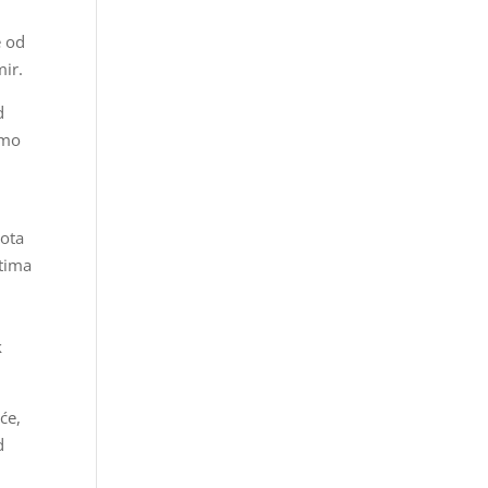
e od
mir.
d
smo
kota
atima
k
će,
d