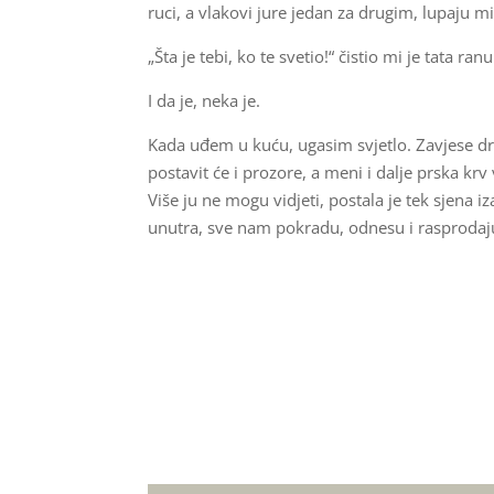
ruci, a vlakovi jure jedan za drugim, lupaju m
„Šta je tebi, ko te svetio!“ čistio mi je tata 
I da je, neka je.
Kada uđem u kuću, ugasim svjetlo. Zavjese dr
postavit će i prozore, a meni i dalje prska kr
Više ju ne mogu vidjeti, postala je tek sjena
unutra, sve nam pokradu, odnesu i rasprodaju,