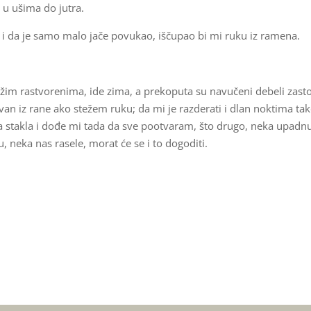
i u ušima do jutra.
ranu i da je samo malo jače povukao, iščupao bi mi ruku iz ramena.
žim rastvorenima, ide zima, a prekoputa su navučeni debeli zasto
v van iz rane ako stežem ruku; da mi je razderati i dlan noktima tak
 iza stakla i dođe mi tada da sve pootvaram, što drugo, neka upadn
 neka nas rasele, morat će se i to dogoditi.