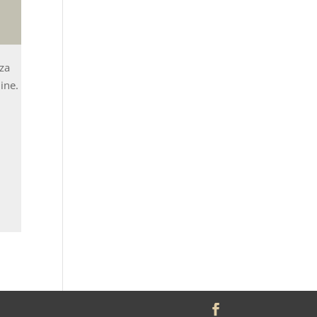
 za
dine.