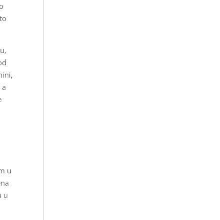
to
to
u,
kod
ini,
 a
e
em u
ena
u u