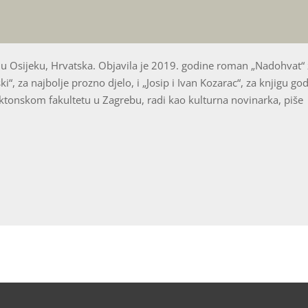
 u Osijeku, Hrvatska. Objavila je 2019. godine roman „Nadohvat“
i“, za najbolje prozno djelo, i „Josip i Ivan Kozarac“, za knjigu go
ktonskom fakultetu u Zagrebu, radi kao kulturna novinarka, piše