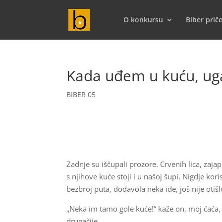
O konkursu
Biber prič
Kada uđem u kuću, uga
BIBER 05
Zadnje su iščupali prozore. Crvenih lica, zajap
s njihove kuće stoji i u našoj šupi. Nigdje ko
bezbroj puta, dođavola neka ide, još nije otišl
„Neka im tamo gole kuće!“ kaže on, moj ćaća, i
drugačije.