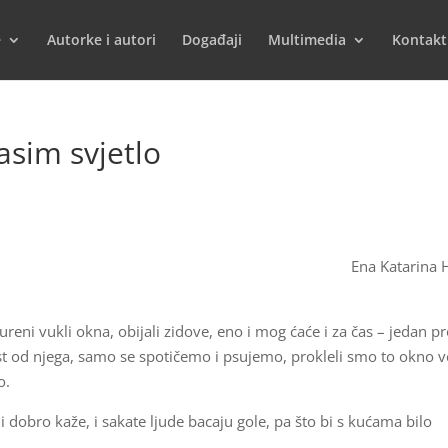
e
Autorke i autori
Događaji
Multimedia
Kontakt
sim svjetlo
Ena Katarina 
ureni vukli okna, obijali zidove, eno i mog ćaće i za čas – jedan p
rist od njega, samo se spotičemo i psujemo, prokleli smo to okno v
o.
 dobro kaže, i sakate ljude bacaju gole, pa što bi s kućama bilo