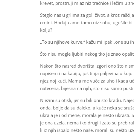
krevet, prostruji mlaz niz tračnice i ležim u z
Steglo nas u grlima za goli život, a kroz rašči
crnini. Hodaju amo-tamo niz sobu, ugušile b
kolju?
„To su njihove kurve,“ kažu mi ipak „one su ih l
Što nisu mogle ljubiti nekog tko je znao opali
Nakon što nasred dvorišta izgori ono što nism
napišem i na kapiju, još tinja paljevina u ko
njezinoj kući. Mama me vuče za uho i kada u
natečena, bijesna na njih, što nisu samo pustil
Njezini su otišli, jer su bili oni što kradu. Na
onda, bolje da su daleko, a kuće neka se sruše.
ukrala je i od mene, morala je nešto ukrasti.
je ona uzela, nema tko drugi i zato su prebirali
li iz njih ispalo nešto naše, morali su nešto uze