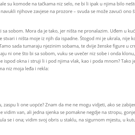
le su komode na tačkama niz selo, ne bi li ipak u njima bilo neš
navukli njihove zavjese na prozore – svuda se može zavući ono š
ti sa sobom. Mora da je tako, jer ništa ne pronalazim. Uđem u kuć
 stvari i ništa moje iz njih da ispadne. Štogod mi je ukrala, nije 
. Tamo sada tumaraju njezinim sobama, te dvije ženske figure u crn
znaju ni one što bi sa sobom, vuku se uvečer niz sobe i onda klonu,
je ispod okna i struji li i pod njima vlak, kao i poda mnom? Tako j
ma niz moja leđa i rekla:
, zaspu li one uopće? Znam da me ne mogu vidjeti, ako se zabij
, ne vidim van, ali jedna sjenka se pomakne negdje na stropu, gonj
a se i ona; vidim svoj obris u staklu, na sigurnom mjestu, u kut