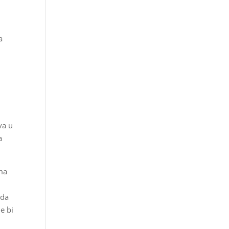
a
va u
a
ima
 da
ne bi