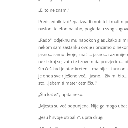
„E, to ne znam.“
Predsjednik iz džepa izvadi mobitel i malim p
nasloni telefon na uho, pogleda u svog sugo
„Rado“, odjeknu mu napokon glas „kako si mi?
nekom sam sastanku ovdje i pričamo o nekom
jasno… samo dvoje, znači… jasno… razumijem
ne sikiraj se, zato te i zovem da provjerim… 
šta ćeš kad je otac kreten… ma nije… fura on 
je onda sve riješeno već… jasno… živ mi bio…
sto. „Jebem ti mater četničku!“
„Šta kaže?“, upita neko.
„Mjesta su već popunjena. Nije ga mogo ubaci
„Jesu l’ svoje utrpali?“, upita drugi.