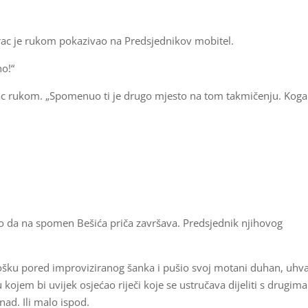
arac je rukom pokazivao na Predsjednikov mobitel.
no!“
ac rukom. „Spomenuo ti je drugo mjesto na tom takmičenju. Koga
no da na spomen Bešića priča završava. Predsjednik njihovog
 ćošku pored improviziranog šanka i pušio svoj motani duhan, uhva
kojem bi uvijek osjećao riječi koje se ustručava dijeliti s drugima
znad. Ili malo ispod.