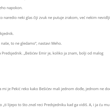
 Meho napokon.
to naredio neki glas čiji zvuk ne putuje zrakom, već nekim nevidlj
dsjednik.
i naše, to ne gledamo“, nastavi Meho.
a Predsjednik. „Bešićev Emir je, koliko ja znam, bolji od malog
a mi je Pekić reko kako Bešićev mali jednom dođe, jednom ne do
 „ti lijepo to što
znaš
reci Predsjedniku kad ga vidiš. A, i ja ću mu