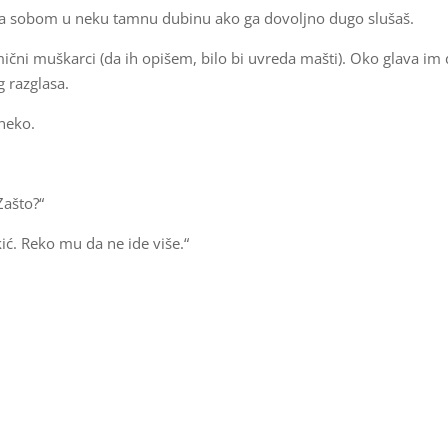
i sa sobom u neku tamnu dubinu ako ga dovoljno dugo slušaš.
ični muškarci (da ih opišem, bilo bi uvreda mašti). Oko glava im
 razglasa.
 neko.
Zašto?“
kić. Reko mu da ne ide više.“