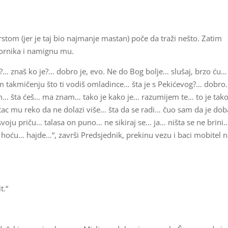
rstom (jer je taj bio najmanje mastan) poče da traži nešto. Zatim
vornika i namignu mu.
… znaš ko je?… dobro je, evo. Ne do Bog bolje… slušaj, brzo ću…
 takmičenju što ti vodiš omladince… šta je s Pekićevog?… dobr
… šta ćeš… ma znam… tako je kako je… razumijem te… to je tak
otac mu reko da ne dolazi više… šta da se radi… čuo sam da je dob
svoju priču… talasa on puno… ne sikiraj se… ja… ništa se ne brini
 hoću… hajde…“, završi Predsjednik, prekinu vezu i baci mobitel 
t.“