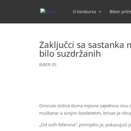
O konkursu
Biber prič
Zaključci sa sastanka 
bilo suzdržanih
BIBER 05
Oronule stolice doma mjesne zajednice nisu o
muškarac u svojim šezdesetim, brisao je okraj
„Od ovih feferona“, primijetio je, pokazujuć