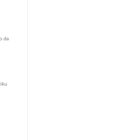
ao da
liku