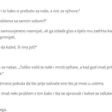
 to kako si prešutio za naše, a nisi za njihove.“
 problema sa samim sobom?“
 samouvjereno nasmijati, ali ga izdade glas a tijelo mu zadrhta k
primijeti.
a kažeš. Ili ima još?“
se našao. „Toliko voliš te
naše
i mrziš
njihove
, a kad god imaš pri
e.“
ntrirano pokuša da što prije sažvače ono što je imao u ustima.
o imaš neki problem s tim kako i šta se sprovodi i kakve se odluke
jega.