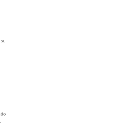
 su
tio
.