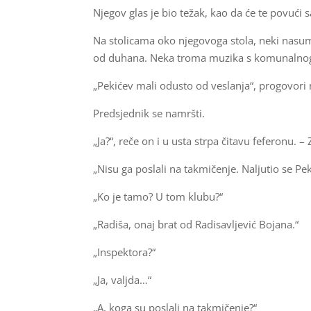
Njegov glas je bio težak, kao da će te povuć
Na stolicama oko njegovoga stola, neki nasum
od duhana. Neka troma muzika s komunalnog
„Pekićev mali odusto od veslanja“, progovori
Predsjednik se namršti.
„Ja?“, reče on i u usta strpa čitavu feferonu. – 
„Nisu ga poslali na takmičenje. Naljutio se Pe
„Ko je tamo? U tom klubu?“
„Radiša, onaj brat od Radisavljević Bojana.“
„Inspektora?“
„Ja, valjda…“
„A, koga su poslali na takmičenje?“