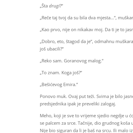
„Šta
drugi
?“
„Reče taj tvoj da su bila dva mjesta…“, mušk
„Kao prvo, nije on nikakav moj. Da ti je to jas
„Dobro, eto, štagod da je“, odmahnu muškar
još ubacili?“
„Reko sam. Goranovog malog.“
„To znam. Koga još?“
„Bešićevog Emira.“
Ponovo muk. Ovaj put teži. Svima je bilo jas
predsjednika ipak je preveliki zalogaj.
Meho, koji je sve to vrijeme sjedio negdje u
se palcem za srce. Tačnije, dio grudnog koša u 
Nije bio siguran da li je baš na srcu. Ili malo i