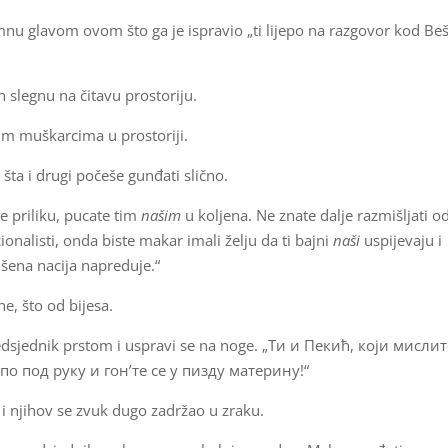
imnu glavom ovom što ga je ispravio „ti lijepo na razgovor kod Beš
 slegnu na čitavu prostoriju.
lim muškarcima u prostoriji.
 šta i drugi počeše gunđati slično.
te priliku, pucate tim
našim
u koljena. Ne znate dalje razmišljati o
onalisti, onda biste makar imali želju da ti bajni
naši
uspijevaju i
višena nacija napreduje.“
e, što od bijesa.
edsjednik prstom i uspravi se na noge. „Ти и Пекић, који мислит
по под руку и гон’те се у пизду материну!“
 i njihov se zvuk dugo zadržao u zraku.