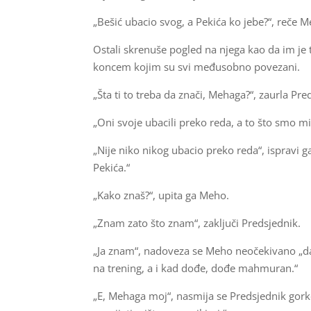
„Bešić ubacio svog, a Pekića ko jebe?“, reče
Ostali skrenuše pogled na njega kao da im je 
koncem kojim su svi međusobno povezani.
„Šta ti to treba da znači, Mehaga?“, zaurla Pre
„Oni svoje ubacili preko reda, a to što smo m
„Nije niko nikog ubacio preko reda“, ispravi g
Pekića.“
„Kako znaš?“, upita ga Meho.
„Znam zato što znam“, zaključi Predsjednik.
„Ja znam“, nadoveza se Meho neočekivano „d
na trening, a i kad dođe, dođe mahmuran.“
„E, Mehaga moj“, nasmija se Predsjednik gorko