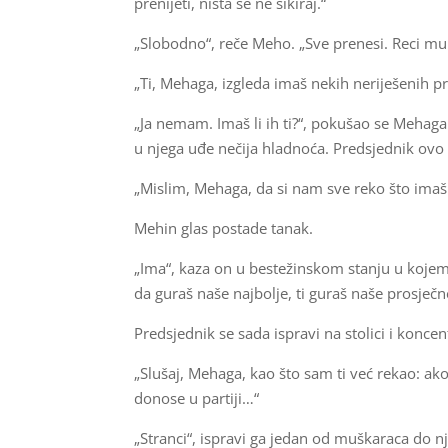
prenijeti, ništa se ne sikiraj.“
„Slobodno“, reče Meho. „Sve prenesi. Reci mu i
„Ti, Mehaga, izgleda imaš nekih neriješenih
„Ja nemam. Imaš li ih ti?“, pokušao se Mehaga
u njega uđe nečija hladnoća. Predsjednik ovo 
„Mislim, Mehaga, da si nam sve reko što imaš d
Mehin glas postade tanak.
„Ima“, kaza on u bestežinskom stanju u kojem 
da guraš naše najbolje, ti guraš naše prosječn
Predsjednik se sada ispravi na stolici i konce
„Slušaj, Mehaga, kao što sam ti već rekao: ak
donose u partiji…“
„Stranci“, ispravi ga jedan od muškaraca do n