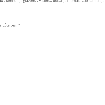
udu“, kimnuo je glavom. „Mislim… dobar je momak. Čuo sam da je
a. „Šta ćeš…“