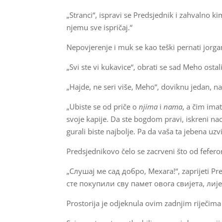
„Stranci“, ispravi se Predsjednik i zahvalno k
njemu sve ispričaj.“
Nepovjerenje i muk se kao teški pernati jorgan
„Svi ste vi kukavice“, obrati se sad Meho osta
„Hajde, ne seri više, Meho“, doviknu jedan, na
„Ubiste se od priče o
njima
i
nama
, a čim ima
svoje kapije. Da ste bogdom pravi, iskreni naci
gurali biste najbolje. Pa da vaša ta jebena uz
Predsjednikovo čelo se zacrveni što od feferon
„Слушај ме сад добро, Мехага!“, zaprijeti Pr
сте покупили сву памет овога свијета, лије
Prostorija je odjeknula ovim zadnjim riječima