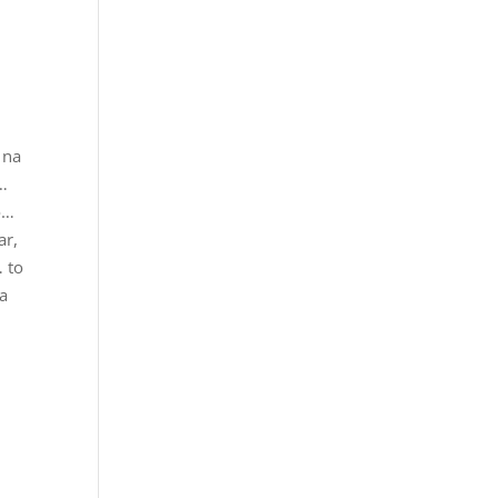
 na
o…
o…
ar,
… to
na