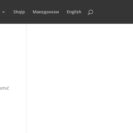
Shqip
Македонски
English
smić