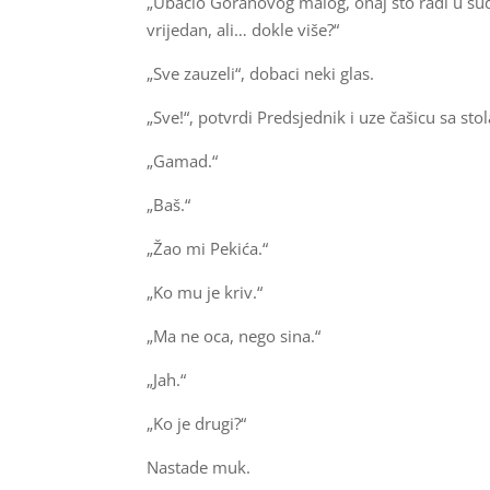
„Ubacio Goranovog malog, onaj što radi u s
vrijedan, ali… dokle više?“
„Sve zauzeli“, dobaci neki glas.
„Sve!“, potvrdi Predsjednik i uze čašicu sa stol
„Gamad.“
„Baš.“
„Žao mi Pekića.“
„Ko mu je kriv.“
„Ma ne oca, nego sina.“
„Jah.“
„Ko je drugi?“
Nastade muk.