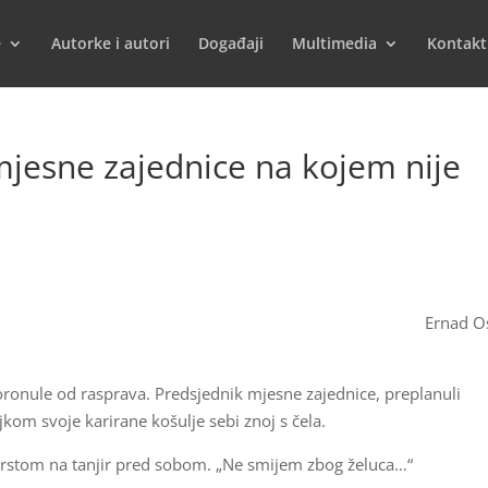
e
Autorke i autori
Događaji
Multimedia
Kontakt
mjesne zajednice na kojem nije
Ernad O
ronule od rasprava. Predsjednik mjesne zajednice, preplanuli
kom svoje karirane košulje sebi znoj s čela.
i prstom na tanjir pred sobom. „Ne smijem zbog želuca…“