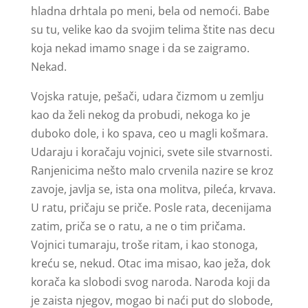
hladna drhtala po meni, bela od nemoći. Babe
su tu, velike kao da svojim telima štite nas decu
koja nekad imamo snage i da se zaigramo.
Nekad.
Vojska ratuje, pešači, udara čizmom u zemlju
kao da želi nekog da probudi, nekoga ko je
duboko dole, i ko spava, ceo u magli košmara.
Udaraju i koračaju vojnici, svete sile stvarnosti.
Ranjenicima nešto malo crvenila nazire se kroz
zavoje, javlja se, ista ona molitva, pileća, krvava.
U ratu, pričaju se priče. Posle rata, decenijama
zatim, priča se o ratu, a ne o tim pričama.
Vojnici tumaraju, troše ritam, i kao stonoga,
kreću se, nekud. Otac ima misao, kao ježa, dok
korača ka slobodi svog naroda. Naroda koji da
je zaista njegov, mogao bi naći put do slobode,