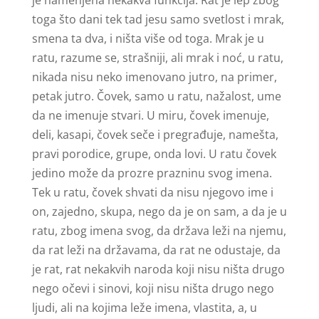
je namenjena nekakva funkcija. Rat je lep zbog
toga što dani tek tad jesu samo svetlost i mrak,
smena ta dva, i ništa više od toga. Mrak je u
ratu, razume se, strašniji, ali mrak i noć, u ratu,
nikada nisu neko imenovano jutro, na primer,
petak jutro. Čovek, samo u ratu, nažalost, ume
da ne imenuje stvari. U miru, čovek imenuje,
deli, kasapi, čovek seče i pregrađuje, namešta,
pravi porodice, grupe, onda lovi. U ratu čovek
jedino može da prozre prazninu svog imena.
Tek u ratu, čovek shvati da nisu njegovo ime i
on, zajedno, skupa, nego da je on sam, a da je u
ratu, zbog imena svog, da država leži na njemu,
da rat leži na državama, da rat ne odustaje, da
je rat, rat nekakvih naroda koji nisu ništa drugo
nego očevi i sinovi, koji nisu ništa drugo nego
ljudi, ali na kojima leže imena, vlastita, a, u