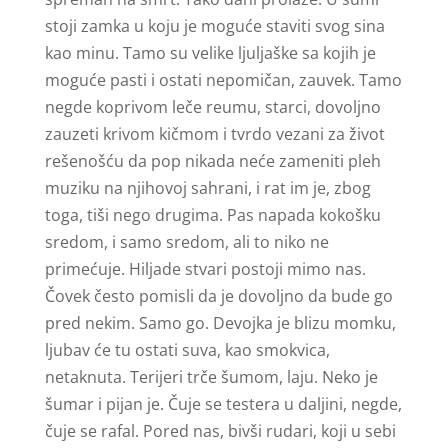
stoji zamka u koju je moguće staviti svog sina
kao minu. Tamo su velike ljuljaške sa kojih je
moguće pasti i ostati nepomičan, zauvek. Tamo
negde koprivom leče reumu, starci, dovoljno
zauzeti krivom kičmom i tvrdo vezani za život
rešenošću da pop nikada neće zameniti pleh
muziku na njihovoj sahrani, i rat im je, zbog
toga, tiši nego drugima. Pas napada kokošku
sredom, i samo sredom, ali to niko ne
primećuje. Hiljade stvari postoji mimo nas.
Čovek često pomisli da je dovoljno da bude go
pred nekim. Samo go. Devojka je blizu momku,
ljubav će tu ostati suva, kao smokvica,
netaknuta. Terijeri trče šumom, laju. Neko je
šumar i pijan je. Čuje se testera u daljini, negde,
čuje se rafal. Pored nas, bivši rudari, koji u sebi