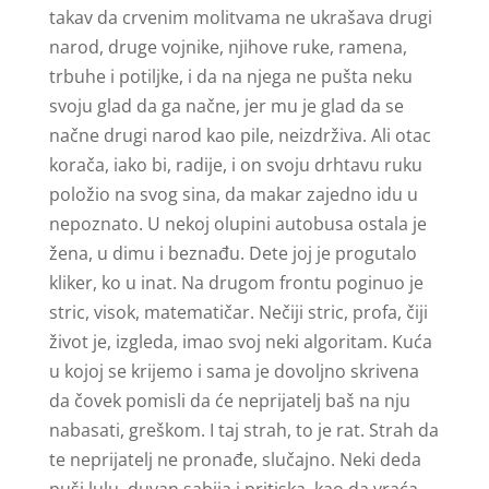
takav da crvenim molitvama ne ukrašava drugi
narod, druge vojnike, njihove ruke, ramena,
trbuhe i potiljke, i da na njega ne pušta neku
svoju glad da ga načne, jer mu je glad da se
načne drugi narod kao pile, neizdrživa. Ali otac
korača, iako bi, radije, i on svoju drhtavu ruku
položio na svog sina, da makar zajedno idu u
nepoznato. U nekoj olupini autobusa ostala je
žena, u dimu i beznađu. Dete joj je progutalo
kliker, ko u inat. Na drugom frontu poginuo je
stric, visok, matematičar. Nečiji stric, profa, čiji
život je, izgleda, imao svoj neki algoritam. Kuća
u kojoj se krijemo i sama je dovoljno skrivena
da čovek pomisli da će neprijatelj baš na nju
nabasati, greškom. I taj strah, to je rat. Strah da
te neprijatelj ne pronađe, slučajno. Neki deda