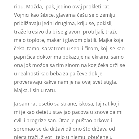
ribu. Možda, ipak, jedino ovaj prokleti rat.
Vojnici kao šibice, glavama češu se o zemlju,
približavaju jedni drugima, kriju se, pokisli,
traže kresivo da bi se glavom protrljali, traže
malo toplote, makar i glavom platili. Majka koja
čeka, tamo, sa vatrom u sebi i čirom, koji se kao
papričica doktorima pokazuje na ekranu, samo
ona još možda sa tim sinom na kog čeka drži se
u realnosti kao beba za palčeve dok je
proveravaju kakva nam je na ovaj svet stigla.
Majka, i sin u ratu.
Ja sam rat osetio sa strane, iskosa, taj rat koji
mi je kao detetu stavljao pacova u snove da mi
cvili i progrize san. Otac je puštao brkove i
spremao se da državi dâ ono što država od
njega traži, život i telo u njemu, obučene u