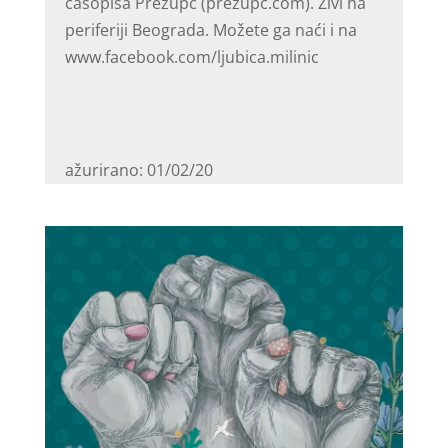
časopisa Prezupč (prezupc.com). Živi na
periferiji Beograda. Možete ga naći i na
www.facebook.com/ljubica.milinic
ažurirano: 01/02/20