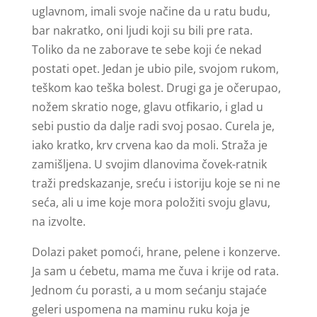
uglavnom, imali svoje načine da u ratu budu,
bar nakratko, oni ljudi koji su bili pre rata.
Toliko da ne zaborave te sebe koji će nekad
postati opet. Jedan je ubio pile, svojom rukom,
teškom kao teška bolest. Drugi ga je očerupao,
nožem skratio noge, glavu otfikario, i glad u
sebi pustio da dalje radi svoj posao. Curela je,
iako kratko, krv crvena kao da moli. Straža je
zamišljena. U svojim dlanovima čovek-ratnik
traži predskazanje, sreću i istoriju koje se ni ne
seća, ali u ime koje mora položiti svoju glavu,
na izvolte.
Dolazi paket pomoći, hrane, pelene i konzerve.
Ja sam u ćebetu, mama me čuva i krije od rata.
Jednom ću porasti, a u mom sećanju stajaće
geleri uspomena na maminu ruku koja je