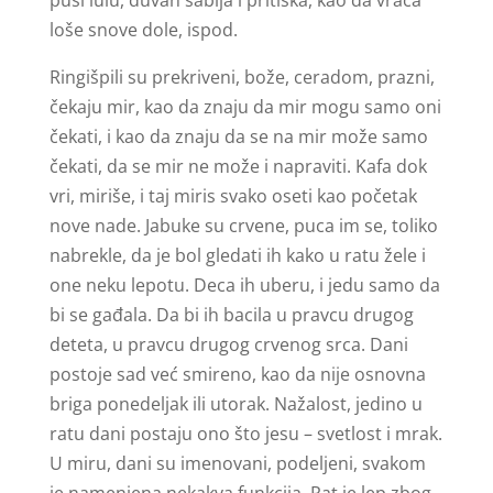
puši lulu, duvan sabija i pritiska, kao da vraća
loše snove dole, ispod.
Ringišpili su prekriveni, bože, ceradom, prazni,
čekaju mir, kao da znaju da mir mogu samo oni
čekati, i kao da znaju da se na mir može samo
čekati, da se mir ne može i napraviti. Kafa dok
vri, miriše, i taj miris svako oseti kao početak
nove nade. Jabuke su crvene, puca im se, toliko
nabrekle, da je bol gledati ih kako u ratu žele i
one neku lepotu. Deca ih uberu, i jedu samo da
bi se gađala. Da bi ih bacila u pravcu drugog
deteta, u pravcu drugog crvenog srca. Dani
postoje sad već smireno, kao da nije osnovna
briga ponedeljak ili utorak. Nažalost, jedino u
ratu dani postaju ono što jesu – svetlost i mrak.
U miru, dani su imenovani, podeljeni, svakom