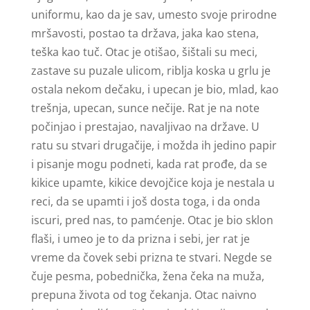
uniformu, kao da je sav, umesto svoje prirodne
mršavosti, postao ta država, jaka kao stena,
teška kao tuč. Otac je otišao, šištali su meci,
zastave su puzale ulicom, riblja koska u grlu je
ostala nekom dečaku, i upecan je bio, mlad, kao
trešnja, upecan, sunce nečije. Rat je na note
počinjao i prestajao, navaljivao na države. U
ratu su stvari drugačije, i možda ih jedino papir
i pisanje mogu podneti, kada rat prođe, da se
kikice upamte, kikice devojčice koja je nestala u
reci, da se upamti i još dosta toga, i da onda
iscuri, pred nas, to pamćenje. Otac je bio sklon
flaši, i umeo je to da prizna i sebi, jer rat je
vreme da čovek sebi prizna te stvari. Negde se
čuje pesma, pobednička, žena čeka na muža,
prepuna života od tog čekanja. Otac naivno