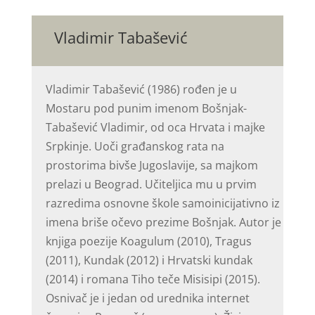
Vladimir Tabašević
Vladimir Tabašević (1986) rođen je u
Mostaru pod punim imenom Bošnjak-
Tabašević Vladimir, od oca Hrvata i majke
Srpkinje. Uoči građanskog rata na
prostorima bivše Jugoslavije, sa majkom
prelazi u Beograd. Učiteljica mu u prvim
razredima osnovne škole samoinicijativno iz
imena briše očevo prezime Bošnjak. Autor je
knjiga poezije Koagulum (2010), Tragus
(2011), Kundak (2012) i Hrvatski kundak
(2014) i romana Tiho teče Misisipi (2015).
Osnivač je i jedan od urednika internet