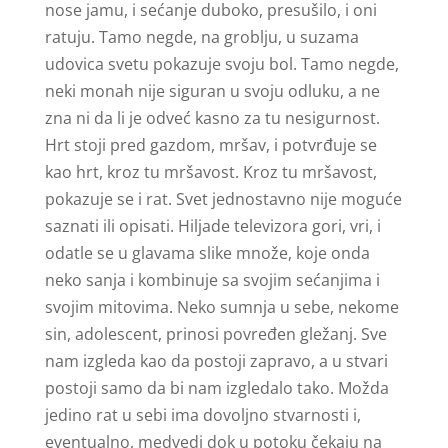
nose jamu, i sećanje duboko, presušilo, i oni
ratuju. Tamo negde, na groblju, u suzama
udovica svetu pokazuje svoju bol. Tamo negde,
neki monah nije siguran u svoju odluku, a ne
zna ni da li je odveć kasno za tu nesigurnost.
Hrt stoji pred gazdom, mršav, i potvrđuje se
kao hrt, kroz tu mršavost. Kroz tu mršavost,
pokazuje se i rat. Svet jednostavno nije moguće
saznati ili opisati. Hiljade televizora gori, vri, i
odatle se u glavama slike množe, koje onda
neko sanja i kombinuje sa svojim sećanjima i
svojim mitovima. Neko sumnja u sebe, nekome
sin, adolescent, prinosi povređen gležanj. Sve
nam izgleda kao da postoji zapravo, a u stvari
postoji samo da bi nam izgledalo tako. Možda
jedino rat u sebi ima dovoljno stvarnosti i,
eventualno, medvedi dok u potoku čekaju na