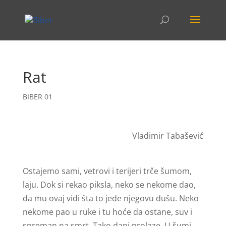
Rat
BIBER 01
Vladimir Tabašević
Ostajemo sami, vetrovi i terijeri trče šumom,
laju. Dok si rekao piksla, neko se nekome dao,
da mu ovaj vidi šta to jede njegovu dušu. Neko
nekome pao u ruke i tu hoće da ostane, suv i
spreman na smrt. Tako dani prolaze. U šumi