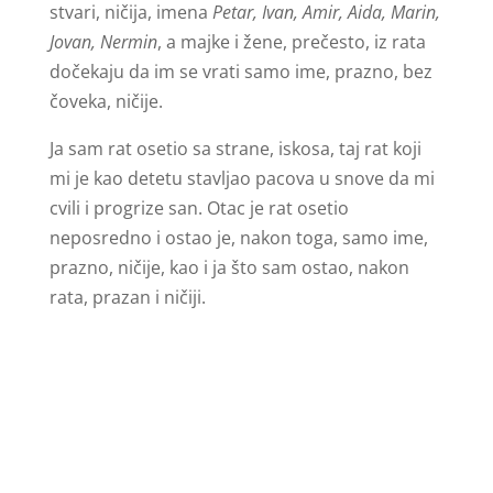
stvari, ničija, imena
Petar, Ivan, Amir, Aida, Marin,
Jovan, Nermin
, a majke i žene, prečesto, iz rata
dočekaju da im se vrati samo ime, prazno, bez
čoveka, ničije.
Ja sam rat osetio sa strane, iskosa, taj rat koji
mi je kao detetu stavljao pacova u snove da mi
cvili i progrize san. Otac je rat osetio
neposredno i ostao je, nakon toga, samo ime,
prazno, ničije, kao i ja što sam ostao, nakon
rata, prazan i ničiji.