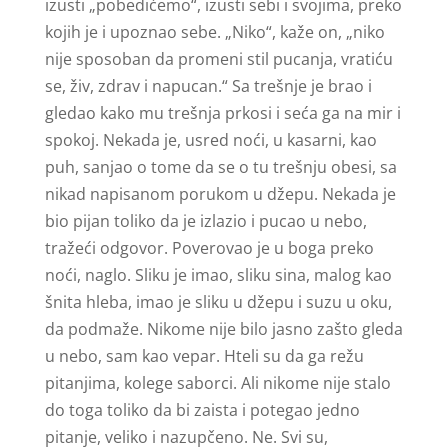
izusti „pobedićemo“, izusti sebi i svojima, preko
kojih je i upoznao sebe. „Niko“, kaže on, „niko
nije sposoban da promeni stil pucanja, vratiću
se, živ, zdrav i napucan.“ Sa trešnje je brao i
gledao kako mu trešnja prkosi i seća ga na mir i
spokoj. Nekada je, usred noći, u kasarni, kao
puh, sanjao o tome da se o tu trešnju obesi, sa
nikad napisanom porukom u džepu. Nekada je
bio pijan toliko da je izlazio i pucao u nebo,
tražeći odgovor. Poverovao je u boga preko
noći, naglo. Sliku je imao, sliku sina, malog kao
šnita hleba, imao je sliku u džepu i suzu u oku,
da podmaže. Nikome nije bilo jasno zašto gleda
u nebo, sam kao vepar. Hteli su da ga režu
pitanjima, kolege saborci. Ali nikome nije stalo
do toga toliko da bi zaista i potegao jedno
pitanje, veliko i nazupčeno. Ne. Svi su,