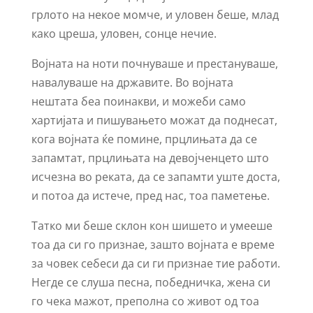
грлото на некое момче, и уловен беше, млад
како цреша, уловен, сонце нечие.
Војната на ноти почнуваше и престануваше,
навалуваше на државите. Во војната
нештата беа поинакви, и можеби само
хартијата и пишувањето можат да поднесат,
кога војната ќе помине, прцлињата да се
запамтат, прцлињата на девојченцето што
исчезна во реката, да се запамти уште доста,
и потоа да истече, пред нас, тоа паметење.
Татко ми беше склон кон шишето и умееше
тоа да си го признае, зашто војната е време
за човек себеси да си ги признае тие работи.
Негде се слуша песна, победничка, жена си
го чека мажот, преполна со живот од тоа