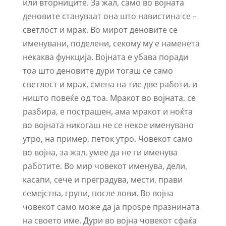
или вторниците. За жал, само во војната
деновите стануваат она што навистина се –
светлост и мрак. Во мирот деновите се
именувани, поделени, секому му е наменета
некаква функција. Војната е убава поради
тоа што деновите дури тогаш се само
светлост и мрак, смена на тие две работи, и
ништо повеќе од тоа. Мракот во војната, се
разбира, е пострашен, ама мракот и ноќта
во војната никогаш не се некое именувано
утро, на пример, петок утро. Човекот само
во војна, за жал, умее да не ги именува
работите. Во мир човекот именува, дели,
касапи, сече и преградува, мести, прави
семејства, групи, пoсле лови. Во војна
човекот само може да ја проѕре празнината
на своето име. Дури во војна човекот сфаќа