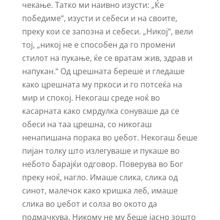
чекање. Татко ми наивно изусти: „Ќе
победиме“, изусти и себеси и на своите,
преку кои се запозна и себеси. „Никој“, вели
тој, „никој не е способен да го промени
стилот на пукање, ќе се вратам жив, здрав и
напукан.“ Од црешната береше и гледаше
како црешната му пркоси и го потсеќа на
мир и спокој. Некогаш среде ноќ во
касарната како смрдулка сонуваше да се
обеси на таа црешна, со никогаш
ненапишана порака во џебот. Некогаш беше
пијан толку што излегуваше и пукаше во
небото барајќи одговор. Поверува во Бог
преку ноќ, нагло. Имаше слика, слика од
синот, малечок како кришка леб, имаше
слика во џебот и солза во окото да
подмачкува. Никому не му беше јасно зошто