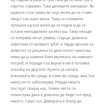
смртно спремен. Така деновите минуваат. Во
шумата стои замка во која може да се стави
својот син како мина. Таму се големите
лулашки од кои може да се падне и да се
остане неподвижен засекогаш. Таму некаде
со коприва лечат ревма, старци, доволно
зафатени со кривиот ’рбет и тврдо врзани за
животот со решеноста дека попот никогаш
нема да ја замени блех-музиката на нивниот
погреб, и поради тоа војната им е потивка
отколку на другите. Кучето ја напаѓа
кокошката во среда, и само во среда, ама тоа
никој не го забележува. Илјада нешта
постојат покрај нас. Човек често си
помислува дека е доволно да биде гол пред
некого. Само гол. Девојката е близу до