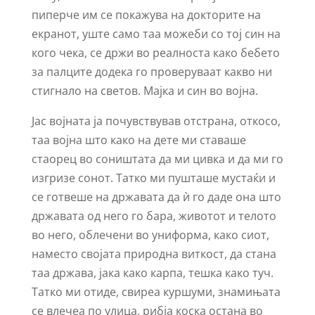
пиперче им се покажува на докторите на
екранот, уште само таа можеби со тој син на
кого чека, се држи во реалноста како бебето
за палците додека го проверуваат какво ни
стигнало на светов. Мајка и син во војна.
Јас војната ја почувствував отстрана, откосо,
таа војна што како на дете ми ставаше
стаорец во соништата да ми цивка и да ми го
изгризе сонот. Татко ми пушташе мустаќи и
се готвеше на државата да ѝ го даде она што
државата од него го бара, животот и телото
во него, облечени во униформа, како сиот,
наместо својата природна виткост, да стана
таа држава, јака како карпа, тешка како туч.
Татко ми отиде, свиреа куршуми, знамињата
се влечеа по улица, рибја коска остана во