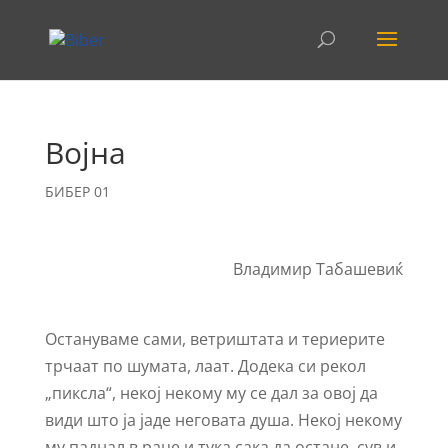
Војна
БИБЕР 01
Владимир Табашевиќ
Остануваме сами, ветриштата и териерите
трчаат по шумата, лаат. Додека си рекол
„пиксла“, некој некому му се дал за овој да
види што ја јаде неговата душа. Некој некому
му паднал в раце и тука сака да остане, сув и