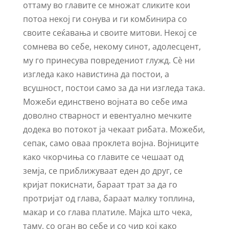
оттаму во главите се множат сликите кои
потоа некој ги сонува и ги комбинира со
своите сеќавања и своите митови. Некој се
сомнева во себе, некому синот, адолесцент,
му го принесува повредениот глужд. Сѐ ни
изгледа како навистина да постои, а
всушност, постои само за да ни изгледа така.
Можеби единствено војната во себе има
доволно стварност и евентуално мечките
додека во потокот ја чекаат рибата. Можеби,
сепак, само оваа проклета војна. Војниците
како чкорчиња со главите се чешаат од
земја, се приближуваат еден до друг, се
кријат покиснати, бараат трат за да го
протријат од глава, бараат малку топлина,
макар и со глава платиле. Мајка што чека,
таму, со оган во себе и со чир кој како