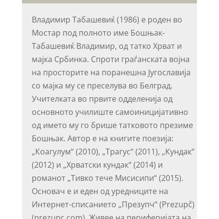
Владимир Табашевиќ (1986) е роден во
Мостар под полното име Бошњак-
Табашевиќ Владимир, од татко Хрват и
мајка Србинка. Спроти граѓанската војна
на просторите на поранешна Југославија
со мајка му се преселува во Белград.
Учителката во првите одделенија од
основното училиште самоиницијативно
од името му го брише татковото презиме
Бошњак. Автор е на книгите поезија:
„Коагулум“ (2010), „Трагус“ (2011), „Кундак“
(2012) и „Хрватски кундак“ (2014) и
романот „Тивко тече Мисисипи“ (2015).
Основач е и еден од уредниците на
Интернет-списанието „Презупч“ (Prezupč)
(prezupc.com). Живее на периферијата на