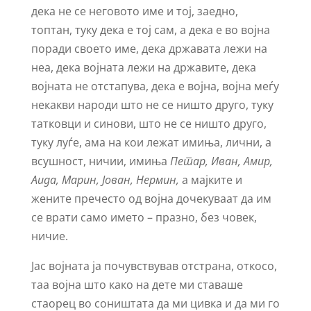
дека не се неговото име и тој, заедно,
топтан, туку дека е тој сам, а дека е во војна
поради своето име, дека државата лежи на
неа, дека војната лежи на државите, дека
војната не отстапува, дека е војна, војна меѓу
некакви народи што не се ништо друго, туку
татковци и синови, што не се ништо друго,
туку луѓе, ама на кои лежат имиња, лични, а
всушност, ничии, имиња
Петар, Иван, Амир,
Аида, Марин, Јован, Нермин,
а мајките и
жените пречесто од војна дочекуваат да им
се врати само името – празно, без човек,
ничие.
Јас војната ја почувствував отстрана, откосо,
таа војна што како на дете ми ставаше
стаорец во соништата да ми цивка и да ми го