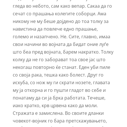
гледа во небото, сам како вепар. Сакаа да го
сечат со прашања колегите соборци. Ама
никому не му беше дојдено до тоа толку за
навистина да повлече едно прашање,
големо и назапчено. Не. Сите, главно, имаа
свои начини во војната да бидат оние луѓе
што беа пред војната, барем накратко. Толку
колку да не го заборават тоа свое јас што
некогаш повторно ќе станат. Еден уби пиле
со своја рака, тешка како болест. Друг го
искуба, со нож му ги скрати нозете, главата
му ја откорна и го пушти гладот во себе и
понатаму да си ја брка работата. Течеше,
иако кратко, крв црвена како да моли.
Стражата е замислена. Во своите дланки
човекот-војник го бара претскажувањето,