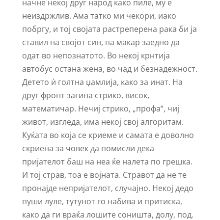
начне некој друг народ како пиле, му е
неиздржлив. Ама татко ми чекори, иако
побргу, и тој својата растреперена рака би ја
ставил на својот син, па макар заедно да
одат во непознатото. Во некој крнтија
автобус остана жена, во чад и безнадежност.
Детето ѝ голтна џамлија, како за инат. На
друг фронт загина стрико, висок,
математичар. Нечиј стрико, „профа“, чиј
живот, изгледа, има некој свој алгоритам.
Куќата во која се криеме и самата е доволно
скриена за човек да помисли дека
пријателот баш на неа ќе налета по грешка.
И тој страв, тоа е војната. Стравот да не те
пронајде непријателот, случајно. Некој дедо
пуши луле, тутунот го набива и притиска,
како да ги враќа лошите соништа, долу, под.