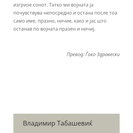
изгризе сонот. Татко ми војната ја
почувствува непосредно и остана после тоа
само име, празно, ничие, како и јас што
останав по војната празен и ничиј.
Превод: Ѓоко Здравески
Владимир Табашевиќ