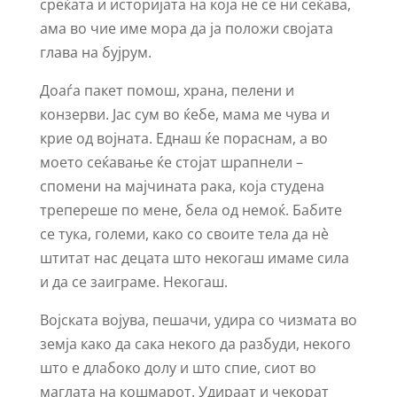
среќата и историјата на која не се ни сеќава,
ама во чие име мора да ја положи својата
глава на бујрум.
Доаѓа пакет помош, храна, пелени и
конзерви. Јас сум во ќебе, мама ме чува и
крие од војната. Еднаш ќе пораснам, а во
моето сеќавање ќе стојат шрапнели –
спомени на мајчината рака, која студена
трепереше по мене, бела од немоќ. Бабите
се тука, големи, како со своите тела да нѐ
штитат нас децата што некогаш имаме сила
и да се заиграме. Некогаш.
Војската војува, пешачи, удира со чизмата во
земја како да сака некого да разбуди, некого
што е длабоко долу и што спие, сиот во
маглата на кошмарот. Удираат и чекорат