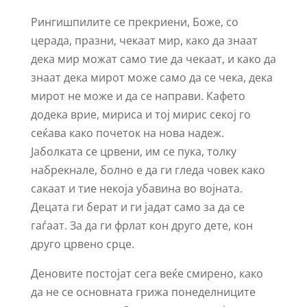
Рингишпилите се прекриени, Боже, со
церада, празни, чекаат мир, како да знаат
дека мир можат само тие да чекаат, и како да
знаат дека мирот може само да се чека, дека
мирот не може и да се направи. Кафето
додека врие, мириса и тој мирис секој го
сеќава како почеток на нова надеж.
Јаболката се црвени, им се пука, толку
набрекнале, болно е да ги гледа човек како
сакаат и тие некоја убавина во војната.
Децата ги берат и ги јадат само за да се
гаѓаат. За да ги фрлат кон друго дете, кон
друго црвено срце.
Деновите постојат сега веќе смирено, како
да не се основната грижа понеделниците