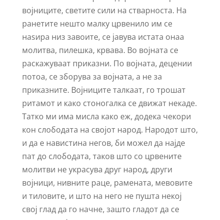
војниците, светите сили на стварноста. На
ранетите нешто малку црвенило им се
наѕира низ завоите, се јавува истата онаа
молитва, пилешка, крвава. Во војната се
раскажуваат приказни. По војната, децении
потоа, се зборува за војната, а не за
приказните. Војниците талкаат, го трошат
ритамот и како стоногалка се движат некаде.
Татко ми има мисла како еж, додека чекори
кон слободата на својот народ. Народот што,
и да е навистина негов, би можел да најде
пат до слободата, таков што со црвените
молитви не украсува друг народ, други
војници, нивните раце, рамената, мевовите
и тиловите, и што на него не пушта некој
свој глад да го начне, зашто гладот да се