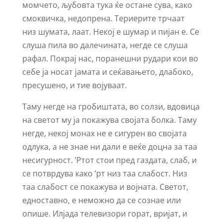
момчето, љубовта тука ќе остане сува, како
смоквичка, недопрена. Териерите трчаат
низ шумата, лаат. Некој е шумар и пијан е. Се
слуша пила во далечината, негде се слуша
рафал. Покрај нас, поранешни рудари кои во
себе ја носат јамата и сеќавањето, длабоко,
пресушено, и тие војуваат.
Таму негде на гробиштата, во солзи, вдовица
на светот му ја покажува својата болка. Таму
негде, некој монах не е сигурен во својата
одлука, а не знае ни дали е веќе доцна за таа
несигурност. ’Ртот стои пред газдата, слаб, и
се потврдува како ’рт низ таа слабост. Низ
таа слабост се покажува и војната. Светот,
едноставно, е неможно да се сознае или
опише. Илјада телевизори горат, вријат, и