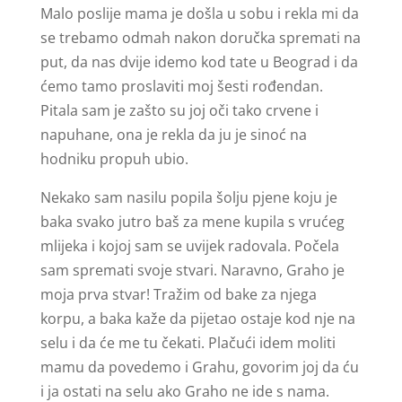
Malo poslije mama je došla u sobu i rekla mi da
se trebamo odmah nakon doručka spremati na
put, da nas dvije idemo kod tate u Beograd i da
ćemo tamo proslaviti moj šesti rođendan.
Pitala sam je zašto su joj oči tako crvene i
napuhane, ona je rekla da ju je sinoć na
hodniku propuh ubio.
Nekako sam nasilu popila šolju pjene koju je
baka svako jutro baš za mene kupila s vrućeg
mlijeka i kojoj sam se uvijek radovala. Počela
sam spremati svoje stvari. Naravno, Graho je
moja prva stvar! Tražim od bake za njega
korpu, a baka kaže da pijetao ostaje kod nje na
selu i da će me tu čekati. Plačući idem moliti
mamu da povedemo i Grahu, govorim joj da ću
i ja ostati na selu ako Graho ne ide s nama.