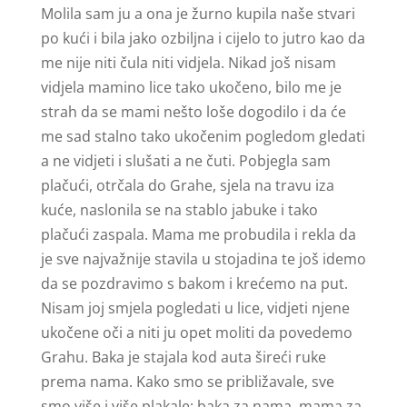
Molila sam ju a ona je žurno kupila naše stvari
po kući i bila jako ozbiljna i cijelo to jutro kao da
me nije niti čula niti vidjela. Nikad još nisam
vidjela mamino lice tako ukočeno, bilo me je
strah da se mami nešto loše dogodilo i da će
me sad stalno tako ukočenim pogledom gledati
a ne vidjeti i slušati a ne čuti. Pobjegla sam
plačući, otrčala do Grahe, sjela na travu iza
kuće, naslonila se na stablo jabuke i tako
plačući zaspala. Mama me probudila i rekla da
je sve najvažnije stavila u stojadina te još idemo
da se pozdravimo s bakom i krećemo na put.
Nisam joj smjela pogledati u lice, vidjeti njene
ukočene oči a niti ju opet moliti da povedemo
Grahu. Baka je stajala kod auta šireći ruke
prema nama. Kako smo se približavale, sve
smo više i više plakale; baka za nama, mama za