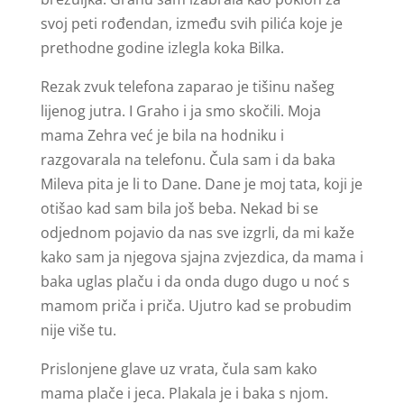
svoj peti rođendan, između svih pilića koje je
prethodne godine izlegla koka Bilka.
Rezak zvuk telefona zaparao je tišinu našeg
lijenog jutra. I Graho i ja smo skočili. Moja
mama Zehra već je bila na hodniku i
razgovarala na telefonu. Čula sam i da baka
Mileva pita je li to Dane. Dane je moj tata, koji je
otišao kad sam bila još beba. Nekad bi se
odjednom pojavio da nas sve izgrli, da mi kaže
kako sam ja njegova sjajna zvjezdica, da mama i
baka uglas plaču i da onda dugo dugo u noć s
mamom priča i priča. Ujutro kad se probudim
nije više tu.
Prislonjene glave uz vrata, čula sam kako
mama plače i jeca. Plakala je i baka s njom.