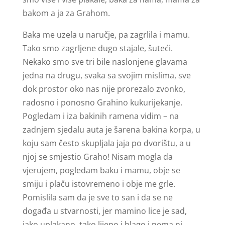
bakom a ja za Grahom.
Baka me uzela u naručje, pa zagrlila i mamu.
Tako smo zagrljene dugo stajale, šuteći.
Nekako smo sve tri bile naslonjene glavama
jedna na drugu, svaka sa svojim mislima, sve
dok prostor oko nas nije prorezalo zvonko,
radosno i ponosno Grahino kukurijekanje.
Pogledam i iza bakinih ramena vidim – na
zadnjem sjedalu auta je šarena bakina korpa, u
koju sam često skupljala jaja po dvorištu, a u
njoj se smjestio Graho! Nisam mogla da
vjerujem, pogledam baku i mamu, obje se
smiju i plaču istovremeno i obje me grle.
Pomislila sam da je sve to san i da se ne
događa u stvarnosti, jer mamino lice je sad,
iako uplakano, tako lijepo i blago i nema ni