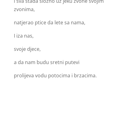
i sva stada složno uz jeku zvone svojim
zvonima,
natjerao ptice da lete sa nama,
I iza nas,
svoje djece,
a da nam budu sretni putevi
prolijeva vodu potocima i brzacima.