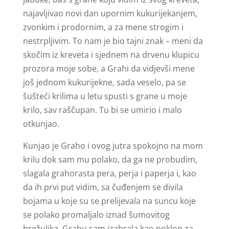
najavljivao novi dan upornim kukurijekanjem,
zvonkim i prodornim, a za mene strogim i
nestrpljivim. To nam je bio tajni znak – meni da
skočim iz kreveta i sjednem na drvenu klupicu
prozora moje sobe, a Grahi da vidjevši mene
još jednom kukurijekne, sada veselo, pa se
šušteći krilima u letu spusti s grane u moje
krilo, sav raščupan. Tu bi se umirio i malo
otkunjao.
Kunjao je Graho i ovog jutra spokojno na mom
krilu dok sam mu polako, da ga ne probudim,
slagala grahorasta pera, perja i paperja i, kao
da ih prvi put vidim, sa čuđenjem se divila
bojama u koje su se prelijevala na suncu koje
se polako promaljalo iznad šumovitog
brežuljka. Grahu sam izabrala kao poklon za