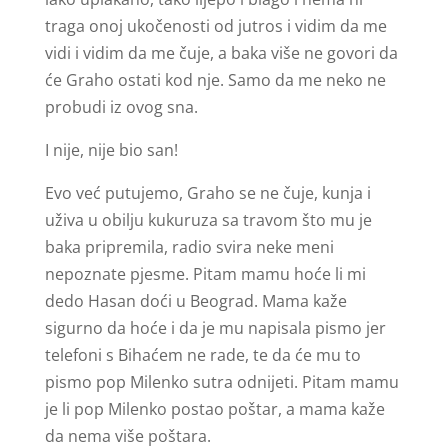
traga onoj ukočenosti od jutros i vidim da me
vidi i vidim da me čuje, a baka više ne govori da
će Graho ostati kod nje. Samo da me neko ne
probudi iz ovog sna.
I nije, nije bio san!
Evo već putujemo, Graho se ne čuje, kunja i
uživa u obilju kukuruza sa travom što mu je
baka pripremila, radio svira neke meni
nepoznate pjesme. Pitam mamu hoće li mi
dedo Hasan doći u Beograd. Mama kaže
sigurno da hoće i da je mu napisala pismo jer
telefoni s Bihaćem ne rade, te da će mu to
pismo pop Milenko sutra odnijeti. Pitam mamu
je li pop Milenko postao poštar, a mama kaže
da nema više poštara.