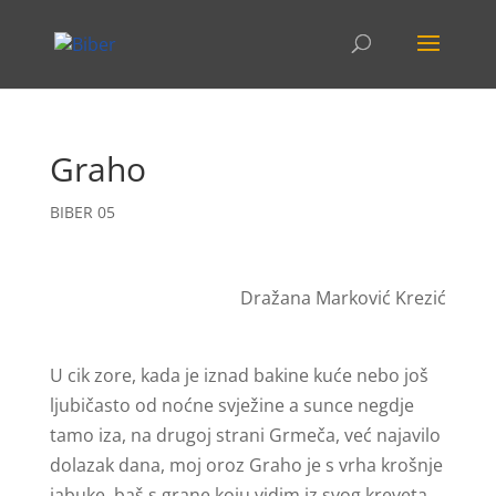
Graho
BIBER 05
Dražana Marković Krezić
U cik zore, kada je iznad bakine kuće nebo još
ljubičasto od noćne svježine a sunce negdje
tamo iza, na drugoj strani Grmeča, već najavilo
dolazak dana, moj oroz Graho je s vrha krošnje
jabuke, baš s grane koju vidim iz svog kreveta,