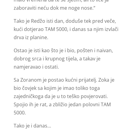
zaboraviti neću dok me noge nose.“
Tako je Redžo isti dan, doduše tek pred veče,
kući dotjerao TAM 5000, i danas sa njim izvlači
drva iz planine.
Ostao je isti kao što je i bio, pošten i naivan,
dobrog srca i krupnog tijela, a takav je
namjeravao i ostati.
Sa Zoranom je postao kućni prijatelj. Zoka je
bio čovjek sa kojim je imao toliko toga
zajedničkoga da je u to teško povjerovati.
Spojio ih je rat, a zbližio jedan polovni TAM
5000.
Tako je i danas…