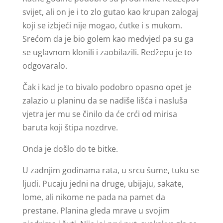
svijet, ali on je i to zlo gutao kao krupan zalogaj
koji se izbjeći nije mogao, ćutke i s mukom.
Srećom da je bio golem kao medvjed pa su ga
se uglavnom klonili i zaobilazili. Redžepu je to
odgovaralo.
Čak i kad je to bivalo podobro opasno opet je
zalazio u planinu da se nadiše lišća i nasluša
vjetra jer mu se činilo da će crći od mirisa
baruta koji štipa nozdrve.
Onda je došlo do te bitke.
U zadnjim godinama rata, u srcu šume, tuku se
ljudi. Pucaju jedni na druge, ubijaju, sakate,
lome, ali nikome ne pada na pamet da
prestane. Planina gleda mrave u svojim