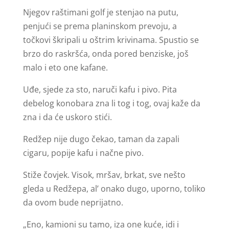
Njegov raštimani golf je stenjao na putu,
penjući se prema planinskom prevoju, a
točkovi škripali u oštrim krivinama. Spustio se
brzo do raskršća, onda pored benziske, još
malo i eto one kafane.
Uđe, sjede za sto, naruči kafu i pivo. Pita
debelog konobara zna li tog i tog, ovaj kaže da
zna i da će uskoro stići.
Redžep nije dugo čekao, taman da zapali
cigaru, popije kafu i načne pivo.
Stiže čovjek. Visok, mršav, brkat, sve nešto
gleda u Redžepa, al’ onako dugo, uporno, toliko
da ovom bude neprijatno.
„Eno, kamioni su tamo, iza one kuće, idi i