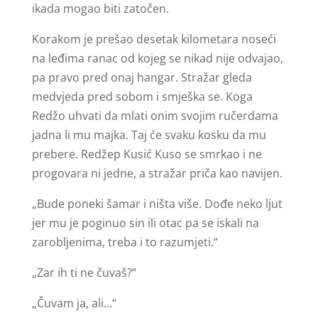
ikada mogao biti zatočen.
Korakom je prešao desetak kilometara noseći
na leđima ranac od kojeg se nikad nije odvajao,
pa pravo pred onaj hangar. Stražar gleda
medvjeda pred sobom i smješka se. Koga
Redžo uhvati da mlati onim svojim ručerdama
jadna li mu majka. Taj će svaku kosku da mu
prebere. Redžep Kusić Kuso se smrkao i ne
progovara ni jedne, a stražar priča kao navijen.
„Bude poneki šamar i ništa više. Dođe neko ljut
jer mu je poginuo sin ili otac pa se iskali na
zarobljenima, treba i to razumjeti.“
„Zar ih ti ne čuvaš?“
„Čuvam ja, ali…“