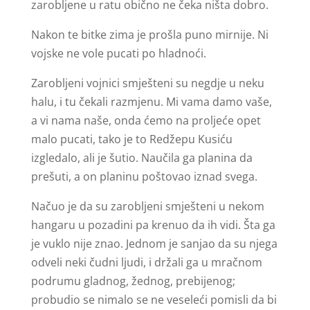
zarobljene u ratu obično ne čeka ništa dobro.
Nakon te bitke zima je prošla puno mirnije. Ni
vojske ne vole pucati po hladnoći.
Zarobljeni vojnici smješteni su negdje u neku
halu, i tu čekali razmjenu. Mi vama damo vaše,
a vi nama naše, onda ćemo na proljeće opet
malo pucati, tako je to Redžepu Kusiću
izgledalo, ali je šutio. Naučila ga planina da
prešuti, a on planinu poštovao iznad svega.
Načuo je da su zarobljeni smješteni u nekom
hangaru u pozadini pa krenuo da ih vidi. Šta ga
je vuklo nije znao. Jednom je sanjao da su njega
odveli neki čudni ljudi, i držali ga u mračnom
podrumu gladnog, žednog, prebijenog;
probudio se nimalo se ne veseleći pomisli da bi