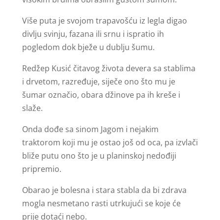
Više puta je svojom trapavošću iz legla digao
divlju svinju, fazana ili srnu i ispratio ih
pogledom dok bježe u dublju šumu.
Redžep Kusić čitavog života devera sa stablima
i drvetom, razređuje, siječe ono što mu je
šumar označio, obara džinove pa ih kreše i
slaže.
Onda dođe sa sinom Jagom i nejakim
traktorom koji mu je ostao još od oca, pa izvlači
bliže putu ono što je u planinskoj nedođiji
pripremio.
Obarao je bolesna i stara stabla da bi zdrava
mogla nesmetano rasti utrkujući se koje će
prije dotaći nebo.