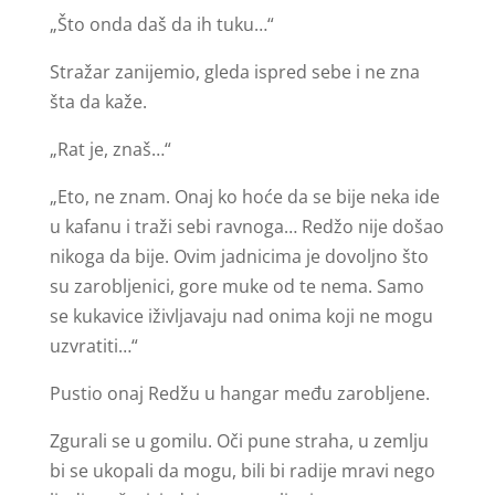
„Što onda daš da ih tuku…“
Stražar zanijemio, gleda ispred sebe i ne zna
šta da kaže.
„Rat je, znaš…“
„Eto, ne znam. Onaj ko hoće da se bije neka ide
u kafanu i traži sebi ravnoga… Redžo nije došao
nikoga da bije. Ovim jadnicima je dovoljno što
su zarobljenici, gore muke od te nema. Samo
se kukavice iživljavaju nad onima koji ne mogu
uzvratiti…“
Pustio onaj Redžu u hangar među zarobljene.
Zgurali se u gomilu. Oči pune straha, u zemlju
bi se ukopali da mogu, bili bi radije mravi nego