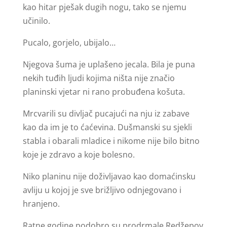
kao hitar pješak dugih nogu, tako se njemu
učinilo.
Pucalo, gorjelo, ubijalo…
Njegova šuma je uplašeno jecala. Bila je puna
nekih tuđih ljudi kojima ništa nije značio
planinski vjetar ni rano probuđena košuta.
Mrcvarili su divljač pucajući na nju iz zabave
kao da im je to ćaćevina. Dušmanski su sjekli
stabla i obarali mladice i nikome nije bilo bitno
koje je zdravo a koje bolesno.
Niko planinu nije doživljavao kao domaćinsku
avliju u kojoj je sve brižljivo odnjegovano i
hranjeno.
Ratne godine podobro su prodrmale Redžepov