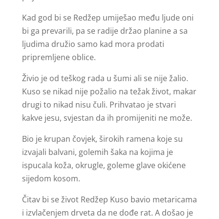
Kad god bi se Redžep umiješao među ljude oni
bi ga prevarili, pa se radije držao planine a sa
ljudima družio samo kad mora prodati
pripremljene oblice.
Živio je od teškog rada u šumi ali se nije žalio.
Kuso se nikad nije požalio na težak život, makar
drugi to nikad nisu čuli. Prihvatao je stvari
kakve jesu, svjestan da ih promijeniti ne može.
Bio je krupan čovjek, širokih ramena koje su
izvajali balvani, golemih šaka na kojima je
ispucala koža, okrugle, goleme glave okićene
sijedom kosom.
Čitav bi se život Redžep Kuso bavio metaricama
i izvlačenjem drveta da ne dođe rat. A došao je