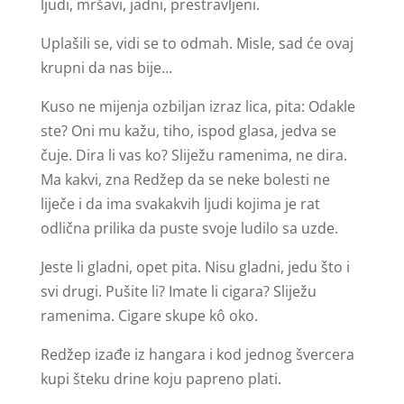
ljudi, mršavi, jadni, prestravljeni.
Uplašili se, vidi se to odmah. Misle, sad će ovaj
krupni da nas bije…
Kuso ne mijenja ozbiljan izraz lica, pita: Odakle
ste? Oni mu kažu, tiho, ispod glasa, jedva se
čuje. Dira li vas ko? Sliježu ramenima, ne dira.
Ma kakvi, zna Redžep da se neke bolesti ne
liječe i da ima svakakvih ljudi kojima je rat
odlična prilika da puste svoje ludilo sa uzde.
Jeste li gladni, opet pita. Nisu gladni, jedu što i
svi drugi. Pušite li? Imate li cigara? Sliježu
ramenima. Cigare skupe kô oko.
Redžep izađe iz hangara i kod jednog švercera
kupi šteku drine koju papreno plati.