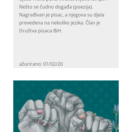
Nešto se čudno događa (poezija).
Nagrađivan je pisac, a njegova su djela
prevedena na nekoliko jezika. Član je
Društva pisaca BiH.
ažurirano: 01/02/20