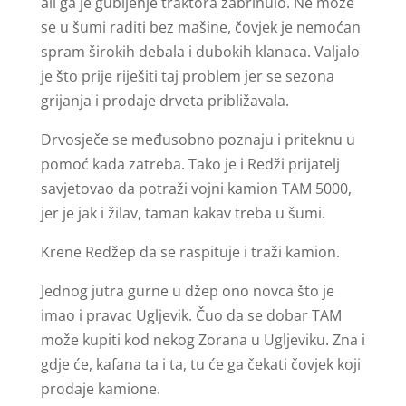
ali ga je gubljenje traktora zabrinulo. Ne može
se u šumi raditi bez mašine, čovjek je nemoćan
spram širokih debala i dubokih klanaca. Valjalo
je što prije riješiti taj problem jer se sezona
grijanja i prodaje drveta približavala.
Drvosječe se međusobno poznaju i priteknu u
pomoć kada zatreba. Tako je i Redži prijatelj
savjetovao da potraži vojni kamion TAM 5000,
jer je jak i žilav, taman kakav treba u šumi.
Krene Redžep da se raspituje i traži kamion.
Jednog jutra gurne u džep ono novca što je
imao i pravac Ugljevik. Čuo da se dobar TAM
može kupiti kod nekog Zorana u Ugljeviku. Zna i
gdje će, kafana ta i ta, tu će ga čekati čovjek koji
prodaje kamione.