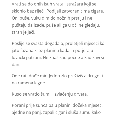
Vrati se do onih istih vrata i stražara koji se
sklonio bez riječi. Podijeli zatvorenicima cigare.
Oni puše, vuku dim do nožnih prstiju i ne
puštaju da izađe, puše ali ga u oči ne gledaju,
strah je jači.
Poslije se svašta događalo, proletjeli mjeseci kô
jato fazana kroz planinu kada ih potjeraju
lovački patroni. Ne znaš kad počne a kad završi
dan.
Ode rat, dođe mir. Jedno zlo preživiš a drugo ti
na ramena legne.
Kuso se vratio šumi i izvlačenju drveta.
Porani prije sunca pa u planini dočeka mjesec.
Sjedne na panj, zapali cigar i sluša šumu kako