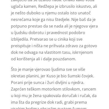
uglača kamen, Redžepa je izbrusilo iskustvo, ali
je nešto duboko u njemu ostalo isto unatoč
nesrećama koje ga nisu štedjele. Nije baš da je
potpuno prestao da se nada ali je njegova vjera
u ljudsku dobrotu i pravednost podobro
izblijedila. Pretvarao se u cinika koji sve
preispituje i ništa ne prihvata zdravo za gotovo
dok ne odvaga na vlastitom tasu, iskrnjenom
od korištenja ali i dalje pouzdanom.
Što je manje vjerovao ljudima sve se više
okretao planini, jer Kuso je bio šumski čovjek.
Porani prije sunca i žuri divljini u njedra.
Zaprćen teškom motorkom stilovkom, rancem
u koji mu je žena spakovala doručak i ručak, da
ima šta da pregrize dok radi, grabi prema
visokim brdima obraslim gustom šumom.