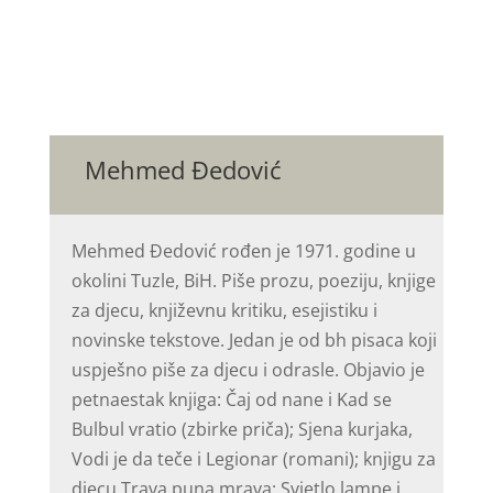
Mehmed Đedović
Mehmed Đedović rođen je 1971. godine u
okolini Tuzle, BiH. Piše prozu, poeziju, knjige
za djecu, književnu kritiku, esejistiku i
novinske tekstove. Jedan je od bh pisaca koji
uspješno piše za djecu i odrasle. Objavio je
petnaestak knjiga: Čaj od nane i Kad se
Bulbul vratio (zbirke priča); Sjena kurjaka,
Vodi je da teče i Legionar (romani); knjigu za
djecu Trava puna mrava; Svjetlo lampe i