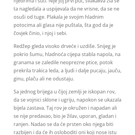
njedrima i šuti. Nije joj prvi put, svakakva zla se
ta nagledala a uspijevala da ne vrisne, da se ne
osuši od tuge. Plakala je svojim hladnim
potocima ali glasa nije puštala, šta god da je
čovjek činio, i njoj i sebi.
Redžep gleda visoko drveće i uzdiše. Snijeg je
pokrio šumu, hladnoća cijepa stabla napola, na
granama se zaledile neoprezne ptice, potok
prekrila trakica leda, a ljudi i dalje pucaju, jauču,
ginu, plaču ali ne odustaju.
Sa jednog brijega u čijoj zemlji je iskopan rov,
da se vojnici sklone i ugriju, napokon se ukazala
bijela zastava. Taj rov je okružen i napadan ali
se nije predavao, bio je žilav, uporan, gladan i
ranjen. Nadao se da će prsten oko njega biti
razbijen i da će ih osloboditi oni koji nose istu