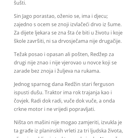
šušti.
Sin Jago porastao, oženio se, ima i djecu;
zajedno s ocem se znoji izvlačeći drvo iz šume.
Za dijete ljekara se zna šta će biti u životu i koje
škole završiti, ni sa drvosječama nije drugačije.
Težak posao i opasan ali pošten, Redžep za
drugi nije znao i nije vjerovao u novce koji se
zarade bez znoja i žuljeva na rukama.
Jednog sparnog dana Redžin stari ferguson
ispusti dušu. Traktor ima rok trajanja kao i
čovjek. Radi dok radi, vuče dok vuče, a onda
crkne motor i ne vrijedi popravljati.
Ništa on mašini nije mogao zamjeriti, izvukla je
ta građe iz planinskih vrleti za tri ljudska života,