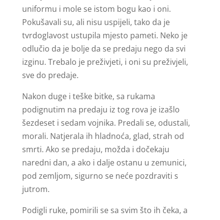
uniformu i mole se istom bogu kao i oni.
Pokušavali su, ali nisu uspijeli, tako da je
tvrdoglavost ustupila mjesto pameti. Neko je
odlučio da je bolje da se predaju nego da svi
izginu. Trebalo je preživjeti, i oni su preživjeli,
sve do predaje.
Nakon duge i teške bitke, sa rukama
podignutim na predaju iz tog rova je izašlo
šezdeset i sedam vojnika. Predali se, odustali,
morali. Natjerala ih hladnoća, glad, strah od
smrti. Ako se predaju, možda i dočekaju
naredni dan, a ako i dalje ostanu u zemunici,
pod zemljom, sigurno se neće pozdraviti s
jutrom.
Podigli ruke, pomirili se sa svim što ih čeka, a