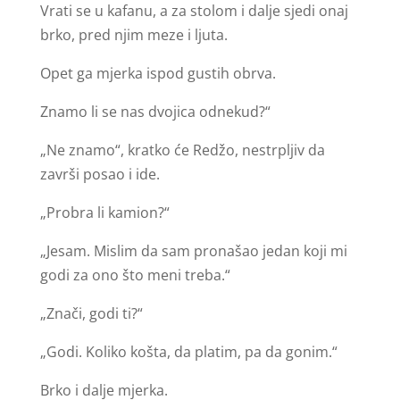
Vrati se u kafanu, a za stolom i dalje sjedi onaj
brko, pred njim meze i ljuta.
Opet ga mjerka ispod gustih obrva.
Znamo li se nas dvojica odnekud?“
„Ne znamo“, kratko će Redžo, nestrpljiv da
završi posao i ide.
„Probra li kamion?“
„Jesam. Mislim da sam pronašao jedan koji mi
godi za ono što meni treba.“
„Znači, godi ti?“
„Godi. Koliko košta, da platim, pa da gonim.“
Brko i dalje mjerka.