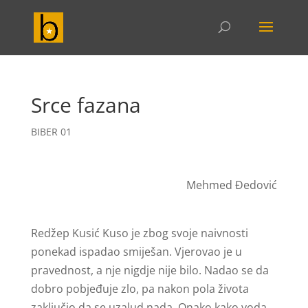
Srce fazana
BIBER 01
Mehmed Đedović
Redžep Kusić Kuso je zbog svoje naivnosti
ponekad ispadao smiješan. Vjerovao je u
pravednost, a nje nigdje nije bilo. Nadao se da
dobro pobjeđuje zlo, pa nakon pola života
zaključio da se uzalud nada. Onako kako voda