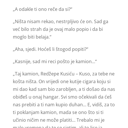
„A odakle ti ono reče da si?“
„Ništa nisam rekao, nestrpljivo će on. Sad ga
već bilo strah da je ovaj malo popio i da bi
moglo biti belaja.“
„Aha, sjedi. Hoćeš li štogod popiti?“
„Kasnije, sad mi reci pošto je kamion…“
„Taj kamion, Redžepe Kusiću – Kuso, za tebe ne
košta ništa. On vrijedi one kutije cigara koju si
mi dao kad sam bio zarobljen, a ti došao da nas
obiđeš u onaj hangar. Svi smo očekivali da ćeš
nas prebiti a ti nam kupio duhan… E, vidiš, za to
ti poklanjam kamion, mada se ono što si ti
učinio ničim ne može platiti… Trebalo mi je
malo vremena da te se sjetim, ali to lice ja