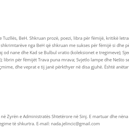
uzllës, BeH. Shkruan prozë, poezi, libra për fëmijë, kritikë letra
rej shkrimtarëve nga BeH që shkruan me sukses për fëmijë si dhe pë
aj od nane dhe Kad se Bulbul vratio (koleksionet e tregimeve); Sj
); librin për fëmijët Trava puna mrava; Svjetlo lampe dhe Nešto s
mime, dhe veprat e tij janë përkthyer në disa gjuhë. Është anëtar
r në Zyrën e Administratës Shtetërore në Sinj. E martuar dhe nëna
regime të shkurtra. E-mail: nada.jelincic@gmail.com