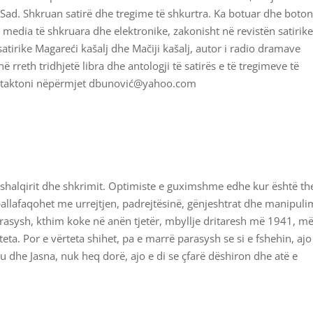
Sad. Shkruan satirë dhe tregime të shkurtra. Ka botuar dhe boton
edia të shkruara dhe elektronike, zakonisht në revistën satirik
satirike Magareći kašalj dhe Mačiji kašalj, autor i radio dramave
 rreth tridhjetë libra dhe antologji të satirës e të tregimeve të
ontaktoni nëpërmjet dbunović@yahoo.com
halqirit dhe shkrimit. Optimiste e guximshme edhe kur është the
ballafaqohet me urrejtjen, padrejtësinë, gënjeshtrat dhe manipuli
arasysh, kthim koke në anën tjetër, mbyllje dritaresh më 1941, m
ta. Por e vërteta shihet, pa e marrë parasysh se si e fshehin, ajo
u dhe Jasna, nuk heq dorë, ajo e di se çfarë dëshiron dhe atë e