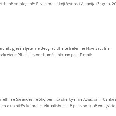
rfshi në antologjinë: Revija malih književnosti Albanija (Zagreb, 2
Vërdnik, pjesën tjetër në Beograd dhe të tretën në Novi Sad. Ish-
sekretet e PR-së. Lexon shumë, shkruan pak. E-mail:
ethin e Sarandës në Shqipëri. Ka shërbyer në Aviacionin Ushtara
tjen e teknikës luftarake. Aktualisht është pensionist në emigracio