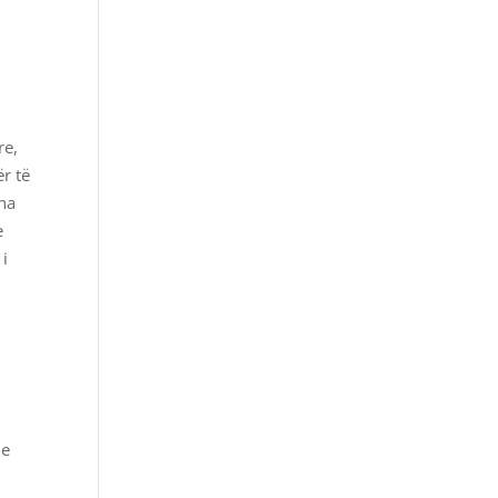
re,
r të
ena
e
 i
 e