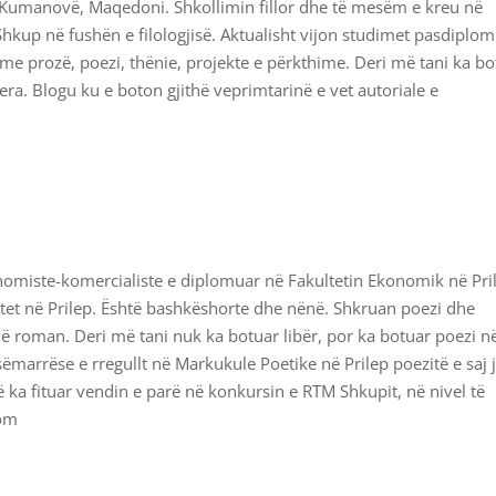
ë Kumanovë, Maqedoni. Shkollimin fillor dhe të mesëm e kreu në
hkup në fushën e filologjisë. Aktualisht vijon studimet pasdiplom
me prozë, poezi, thënie, projekte e përkthime. Deri më tani ka bo
yera. Blogu ku e boton gjithë veprimtarinë e vet autoriale e
onomiste-komercialiste e diplomuar në Fakultetin Ekonomik në Pri
litet në Prilep. Është bashkëshorte dhe nënë. Shkruan poezi dhe
ë roman. Deri më tani nuk ka botuar libër, por ka botuar poezi n
esëmarrëse e rregullt në Markukule Poetike në Prilep poezitë e saj 
ë ka fituar vendin e parë në konkursin e RTM Shkupit, në nivel të
com