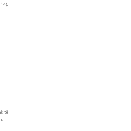
014).
k të
n.