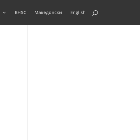
t
BHSC
Македонски
English
i