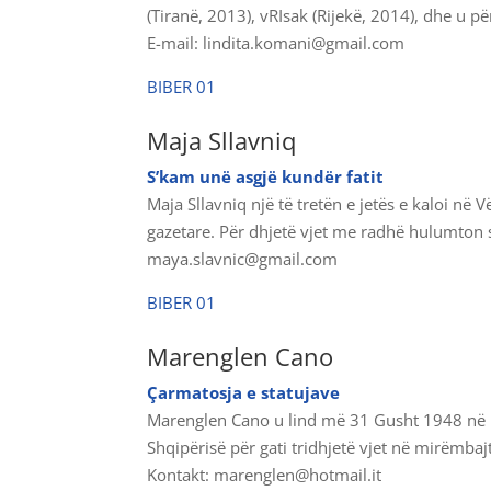
(Tiranë, 2013), vRIsak (Rijekë, 2014), dhe u pë
E-mail: lindita.komani@gmail.com
BIBER 01
Maja Sllavniq
S’kam unë asgjë kundër fatit
Maja Sllavniq një të tretën e jetës e kaloi në 
gazetare. Për dhjetë vjet me radhë hulumton 
maya.slavnic@gmail.com
BIBER 01
Marenglen Cano
Çarmatosja e statujave
Marenglen Cano u lind më 31 Gusht 1948 në rr
Shqipërisë për gati tridhjetë vjet në mirëmbaj
Kontakt: marenglen@hotmail.it