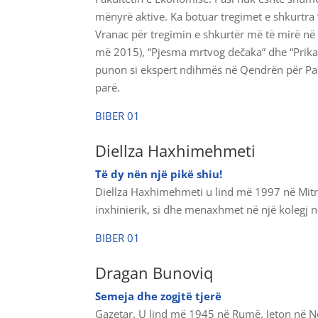
mënyrë aktive. Ka botuar tregimet e shkurtra “
Vranac për tregimin e shkurtër më të mirë në v
më 2015), “Pjesma mrtvog dečaka” dhe “Prikaz
punon si ekspert ndihmës në Qendrën për Paqe
parë.
BIBER 01
Diellza Haxhimehmeti
Të dy nën një pikë shiu!
Diellza Haxhimehmeti u lind më 1997 në Mitro
inxhinierik, si dhe menaxhmet në një kolegj n
BIBER 01
Dragan Bunoviq
Semeja dhe zogjtë tjerë
Gazetar. U lind më 1945 në Rumë. Jeton në No