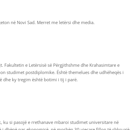
eton në Novi Sad. Merret me letërsi dhe media.
jt. Fakultetin e Letërsisë së Përgjithshme dhe Krahasimtare e
hdon studimet postdiplomike. Është themelues dhe udhëheqës i
he ky tregim është botimi i tij i parë.
 ku si pasojë e rrethanave mbaroi studimet universitare në
 i dhënë pas ekonomisë, në moshën 30 vjeçare fillon të shkruajë