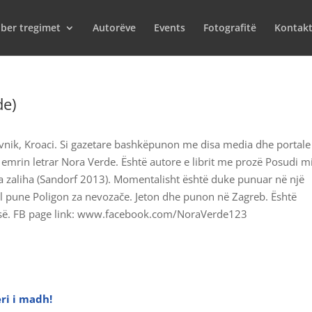
iber tregimet
Autorëve
Events
Fotografitë
Kontak
de)
nik, Kroaci. Si gazetare bashkëpunon me disa media dhe portale
emrin letrar Nora Verde. Është autore e librit me prozë Posudi m
a zaliha (Sandorf 2013). Momentalisht është duke punuar në një
ll pune Poligon za nevozače. Jeton dhe punon në Zagreb. Është
cisë. FB page link: www.facebook.com/NoraVerde123
eri i madh!