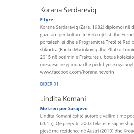
Korana Serdareviq
E tyre
Korana Serdareviq (Zara, 1982) diplomoi në de
gazetare për kulturë të Večernji list dhe For
portalesh, si dhe e Programit të Tretë të Rad
shkurtra (Ranko Marinkoviq dhe Zllatko Tomiç
2015 në botimin e Frakturës u botua koleksion
mësuese në gjimnaz dhe përkthyese nga angl
www.facebook.com/korana.neverin
BIBER 01
Lindita Komani
Me tren për Sarajevë
Lindita Komani është autore e vëllimit me po
(2015). Që prej vitit 2003 tekstet e saj në shq
pjesë me rezidencë në Austri (2010) dhe Kroaci