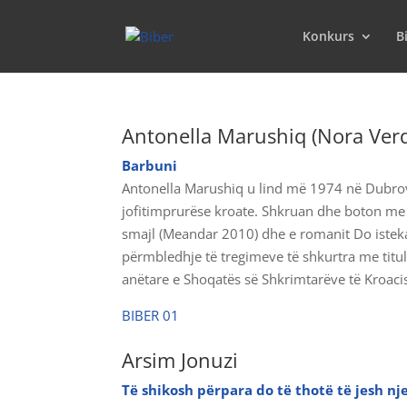
Konkurs
B
Antonella Marushiq (Nora Ver
Barbuni
Antonella Marushiq u lind më 1974 në Dubrov
jofitimprurëse kroate. Shkruan dhe boton me 
smajl (Meandar 2010) dhe e romanit Do istek
përmbledhje të tregimeve të shkurtra me titu
anëtare e Shoqatës së Shkrimtarëve të Kroa
BIBER 01
Arsim Jonuzi
Të shikosh përpara do të thotë të jesh nj