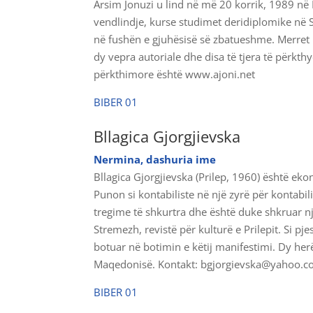
Arsim Jonuzi u lind në më 20 korrik, 1989 n
vendlindje, kurse studimet deridiplomike në S
në fushën e gjuhësisë së zbatueshme. Merret 
dy vepra autoriale dhe disa të tjera të përkth
përkthimore është www.ajoni.net
BIBER 01
Bllagica Gjorgjievska
Nermina, dashuria ime
Bllagica Gjorgjievska (Prilep, 1960) është ek
Punon si kontabiliste në një zyrë për kontabi
tregime të shkurtra dhe është duke shkruar nj
Stremezh, revistë për kulturë e Prilepit. Si pj
botuar në botimin e këtij manifestimi. Dy her
Maqedonisë. Kontakt: bgjorgievska@yahoo.
BIBER 01