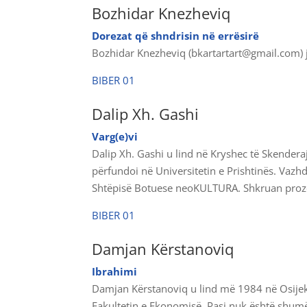
Bozhidar Knezheviq
Dorezat që shndrisin në errësirë
Bozhidar Knezheviq (bkartartart@gmail.com) j
BIBER 01
Dalip Xh. Gashi
Varg(e)vi
Dalip Xh. Gashi u lind në Kryshec të Skendera
përfundoi në Universitetin e Prishtinës. Vaz
Shtëpisë Botuese neoKULTURA. Shkruan prozë d
BIBER 01
Damjan Kërstanoviq
Ibrahimi
Damjan Kërstanoviq u lind më 1984 në Osijek,
Fakultetin e Ekonomisë. Pasi nuk është shumë