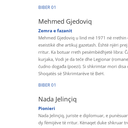
BIBER 01
Mehmed Gjedoviq
Zemra e fazanit
Mehmed Gjedoviq u lind më 1971 në rrethin e T
eseistikë dhe artikuj gazetash. Është njëri p
rritur. Ka botuar rreth pesëmbëdhjetë libra: Č
kurjaka, Vodi je da teče dhe Legionar (romane
čudno događa (poezi). Si shkrimtar mori disa ç
Shoqatës së Shkrimtarëve të BeH.
BIBER 01
Nada Jelinçiq
Pionieri
Nada Jelinçiq, juriste e diplomuar, e punësua
dy fëmijëve të rritur. Kënaqet duke shkruar t