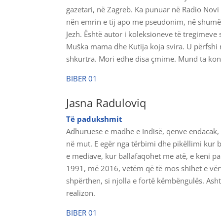
gazetari, në Zagreb. Ka punuar në Radio Novi 
nën emrin e tij apo me pseudonim, në shumë m
Jezh. Është autor i koleksioneve të tregimeve 
Muška mama dhe Kutija koja svira. U përfshi në
shkurtra. Mori edhe disa çmime. Mund ta k
BIBER 01
Jasna Raduloviq
Të padukshmit
Adhuruese e madhe e Indisë, qenve endacak, s
në mut. E egër nga tërbimi dhe pikëllimi kur 
e mediave, kur ballafaqohet me atë, e keni p
1991, më 2016, vetëm që të mos shihet e vërte
shpërthen, si njolla e fortë këmbëngulës. Asht
realizon.
BIBER 01