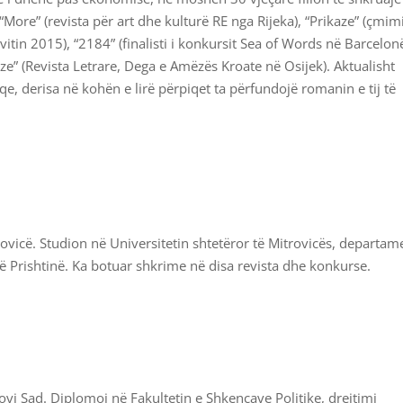
More” (revista për art dhe kulturë RE nga Rijeka), “Prikaze” (çmim
itin 2015), “2184” (finalisti i konkursit Sea of Words në Barcelon
e” (Revista Letrare, Dega e Amëzës Kroate në Osijek). Aktualisht
, derisa në kohën e lirë përpiqet ta përfundojë romanin e tij të
vicë. Studion në Universitetin shtetëror të Mitrovicës, departam
ë Prishtinë. Ka botuar shkrime në disa revista dhe konkurse.
vi Sad. Diplomoi në Fakultetin e Shkencave Politike, drejtimi