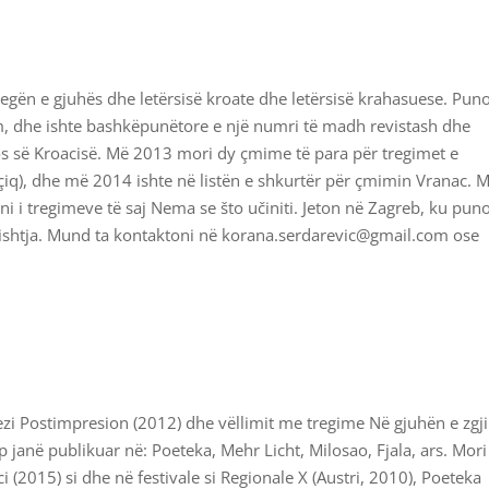
gën e gjuhës dhe letërsisë kroate dhe letërsisë krahasuese. Puno
um, dhe ishte bashkëpunëtore e një numri të madh revistash dhe
ios së Kroacisë. Më 2013 mori dy çmime të para për tregimet e
iq), dhe më 2014 ishte në listën e shkurtër për çmimin Vranac. 
i i tregimeve të saj Nema se što učiniti. Jeton në Zagreb, ku puno
ishtja. Mund ta kontaktoni në korana.serdarevic@gmail.com ose
ezi Postimpresion (2012) dhe vëllimit me tregime Në gjuhën e zgj
ip janë publikuar në: Poeteka, Mehr Licht, Milosao, Fjala, ars. Mori
 (2015) si dhe në festivale si Regionale X (Austri, 2010), Poeteka