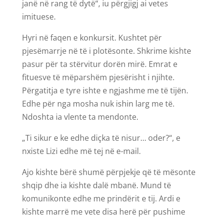
janë në rang të dytë“, iu përgjigj ai vetes
imituese.
Hyri në faqen e konkursit. Kushtet për
pjesëmarrje në të i plotësonte. Shkrime kishte
pasur për ta stërvitur dorën mirë. Emrat e
fituesve të mëparshëm pjesërisht i njihte.
Përgatitja e tyre ishte e ngjashme me të tijën.
Edhe për nga mosha nuk ishin larg me të.
Ndoshta ia vlente ta mendonte.
„Ti sikur e ke edhe diçka të nisur… oder?“, e
nxiste Lizi edhe më tej në e-mail.
Ajo kishte bërë shumë përpjekje që të mësonte
shqip dhe ia kishte dalë mbanë. Mund të
komunikonte edhe me prindërit e tij. Ardi e
kishte marrë me vete disa herë për pushime