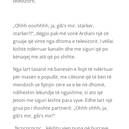
televizorit.
„Ohhh ooohhhh, ja, gib’s mir, stärker,
stärker!!!“, dëgjoi pak më vonë Ardiani një zë
gruaje që vinte nga dhoma e televizorit. I vëllai
kishte ndërruar kanalin dhe me siguri që po
kënaqej me atë që po shihte.
Nga lart tavanit në banesën e llojit të ndërtuar
për masën e popullit, me cilësinë që të bën të
mendosh se fqinjin zëre se e ke në dhomë,
ndiheshin lëkundje të ngjashme, si ato që
Jetoni me siguri kishte para syve. Edhe lart një
grua po i thoshte partnerit: „Ohhh ohhh, ja,
gib’s mir, gib’s mir!“
„Ncncncncnc… kështu vjen puna që burrave