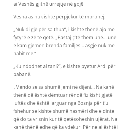
ai Vesnës gjithë urrejtje në gojë.
Vesna as nuk ishte përpjekur të mbrohej.
„Nuk di gjë për sa thua“, i kishte thënë ajo me
fytyrë e zë të qetë. „Pastaj ç’të them unë… unë
e kam gjëmën brenda familjes… asgjë nuk më
habit më.”
„Ku ndodhet ai tani?“, e kishte pyetur Ardi për
babanë.
„Mendo se sa shumë jemi në dijeni… Na kanë
thënë që është dëmtuar rëndë fizikisht gjatë
luftës dhe është larguar nga Bosnja për t’u
fshehur se kishte shumë hasmëri dhe e dinte
që do ta vrisnin kur të qetësoheshin ujërat. Na
kanë thënë edhe që ka vdekur. Për ne ai është i