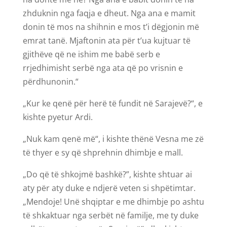
zhduknin nga faqja e dheut. Nga ana e mamit
donin të mos na shihnin e mos t’i dëgjonin më
emrat tanë. Mjaftonin ata për t’ua kujtuar të
gjithëve që ne ishim me babë serb e
rrjedhimisht serbë nga ata që po vrisnin e
përdhunonin.“
„Kur ke qenë për herë të fundit në Sarajevë?“, e
kishte pyetur Ardi.
„Nuk kam qenë më“, i kishte thënë Vesna me zë
të thyer e sy që shprehnin dhimbje e mall.
„Do që të shkojmë bashkë?”, kishte shtuar ai
aty për aty duke e ndjerë veten si shpëtimtar.
„Mendoje! Unë shqiptar e me dhimbje po ashtu
të shkaktuar nga serbët në familje, me ty duke