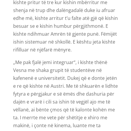
kishte pritur të tre kur kishin mbërritur me
shenja në trup dhe dalëngadalë duke iu afruar
edhe më, kishte arritur t’u falte atë gjë që kishin
besuar se e kishin humbur përgjithmonë. E
kishte ndihmuar Amrën të gjente punë. Fëmijët
ishin sistemuar në shkollë. E kështu jeta kishte
rifilluar në njëfarë mënyre.
„Me pak fjalë jemi integruar“, i kishte thënë
Vesna me shaka grupit të studentëve në
kafenenë e universitetit. Dukej që e donte jetën
e re që kishte në Austri. Me të shkuarën e lidhte
fytyra e përgjakur e së ëmës dhe dashuria për
dajën e vrarë i cili sa ishin të vegjël ajo me të
vëllanë, ai bënte çmos që të kalonte kohën me
ta. I merrte me vete për shëtitje e xhiro me
makinë, i çonte në kinema, luante me ta