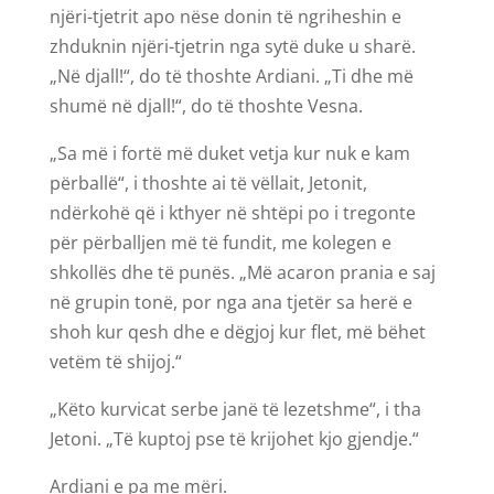
njëri-tjetrit apo nëse donin të ngriheshin e
zhduknin njëri-tjetrin nga sytë duke u sharë.
„Në djall!“, do të thoshte Ardiani. „Ti dhe më
shumë në djall!“, do të thoshte Vesna.
„Sa më i fortë më duket vetja kur nuk e kam
përballë“, i thoshte ai të vëllait, Jetonit,
ndërkohë që i kthyer në shtëpi po i tregonte
për përballjen më të fundit, me kolegen e
shkollës dhe të punës. „Më acaron prania e saj
në grupin tonë, por nga ana tjetër sa herë e
shoh kur qesh dhe e dëgjoj kur flet, më bëhet
vetëm të shijoj.“
„Këto kurvicat serbe janë të lezetshme“, i tha
Jetoni. „Të kuptoj pse të krijohet kjo gjendje.“
Ardiani e pa me mëri.