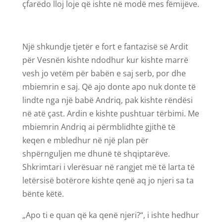
çfarëdo lloj loje që ishte në modë mes fëmijëve.
Një shkundje tjetër e fort e fantazisë së Ardit
për Vesnën kishte ndodhur kur kishte marrë
vesh jo vetëm për babën e saj serb, por dhe
mbiemrin e saj. Që ajo donte apo nuk donte të
lindte nga një babë Andriq, pak kishte rëndësi
në atë çast. Ardin e kishte pushtuar tërbimi. Me
mbiemrin Andriq ai përmblidhte gjithë të
keqen e mbledhur në një plan për
shpërnguljen me dhunë të shqiptarëve.
Shkrimtari i vlerësuar në rangjet më të larta të
letërsisë botërore kishte qenë aq jo njeri sa ta
bënte këtë.
„Apo ti e quan që ka qenë njeri?“, i ishte hedhur