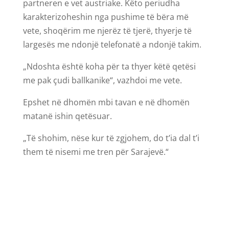
partneren e vet austriake. Këto periudha
karakterizoheshin nga pushime të bëra më
vete, shoqërim me njerëz të tjerë, thyerje të
largesës me ndonjë telefonatë a ndonjë takim.
„Ndoshta është koha për ta thyer këtë qetësi
me pak çudi ballkanike“, vazhdoi me vete.
Epshet në dhomën mbi tavan e në dhomën
matanë ishin qetësuar.
„Të shohim, nëse kur të zgjohem, do t’ia dal t’i
them të nisemi me tren për Sarajevë.“