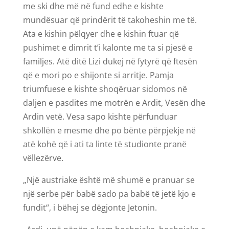
me ski dhe më në fund edhe e kishte
mundësuar që prindërit të takoheshin me të.
Ata e kishin pëlqyer dhe e kishin ftuar që
pushimet e dimrit t’i kalonte me ta si pjesë e
familjes. Atë ditë Lizi dukej në fytyrë që ftesën
që e mori po e shijonte si arritje. Pamja
triumfuese e kishte shoqëruar sidomos në
daljen e pasdites me motrën e Ardit, Vesën dhe
Ardin vetë. Vesa sapo kishte përfunduar
shkollën e mesme dhe po bënte përpjekje në
atë kohë që i ati ta linte të studionte pranë
vëllezërve.
„Një austriake është më shumë e pranuar se
një serbe për babë sado pa babë të jetë kjo e
fundit“, i bëhej se dëgjonte Jetonin.