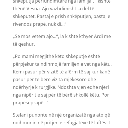
shkëputja përfundimtare nga familja“, i kishte
thënë Vesna. Ajo vazhdimisht ia del të
shkëputet. Pastaj e prish shkëputjen, pastaj e
rivendos prapë, nuk di…“
„Se mos vetëm ajo…“, ia kishte kthyer Ardi me
të qeshur.
„Po mami megjithë këto shkëputje është
përpjekur ta ndihmojë familjen e vet nga këtu.
Kemi pasur për vizitë të afërm të saj kur kanë
pasur për të bërë vizita mjekësore dhe
ndërhyrje kirurgjike. Ndoshta vjen edhe njëri
nga nipërit e saj për të bërë shkollë këtu. Por
prapëseprapë…“
Stefani punonte në një organizatë nga ato që
ndihmonin në pritjen e refugjatëve të luftës. I