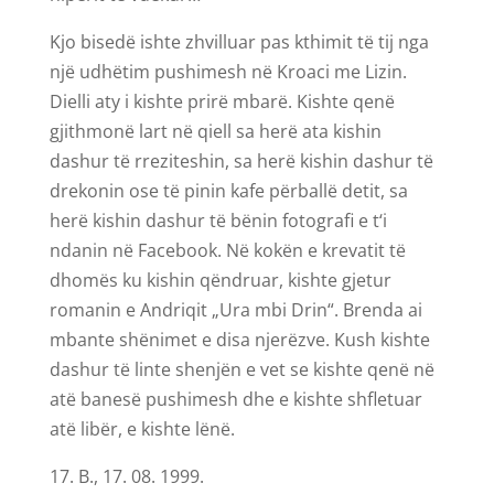
Kjo bisedë ishte zhvilluar pas kthimit të tij nga
një udhëtim pushimesh në Kroaci me Lizin.
Dielli aty i kishte prirë mbarë. Kishte qenë
gjithmonë lart në qiell sa herë ata kishin
dashur të rreziteshin, sa herë kishin dashur të
drekonin ose të pinin kafe përballë detit, sa
herë kishin dashur të bënin fotografi e t‘i
ndanin në Facebook. Në kokën e krevatit të
dhomës ku kishin qëndruar, kishte gjetur
romanin e Andriqit „Ura mbi Drin“. Brenda ai
mbante shënimet e disa njerëzve. Kush kishte
dashur të linte shenjën e vet se kishte qenë në
atë banesë pushimesh dhe e kishte shfletuar
atë libër, e kishte lënë.
B., 17. 08. 1999.