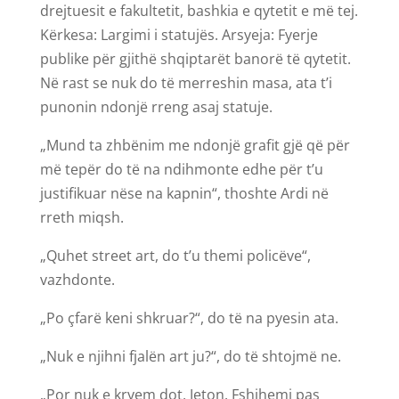
drejtuesit e fakultetit, bashkia e qytetit e më tej.
Kërkesa: Largimi i statujës. Arsyeja: Fyerje
publike për gjithë shqiptarët banorë të qytetit.
Në rast se nuk do të merreshin masa, ata t’i
punonin ndonjë rreng asaj statuje.
„Mund ta zhbënim me ndonjë grafit gjë që për
më tepër do të na ndihmonte edhe për t’u
justifikuar nëse na kapnin“, thoshte Ardi në
rreth miqsh.
„Quhet street art, do t’u themi policëve“,
vazhdonte.
„Po çfarë keni shkruar?“, do të na pyesin ata.
„Nuk e njihni fjalën art ju?“, do të shtojmë ne.
„Por nuk e kryem dot, Jeton. Fshihemi pas