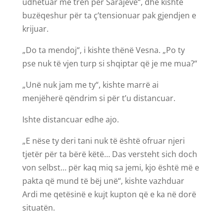
udhëtuar me tren për Sarajevë“, dhe kishte
buzëqeshur për ta ç’tensionuar pak gjendjen e
krijuar.
„Do ta mendoj“, i kishte thënë Vesna. „Po ty
pse nuk të vjen turp si shqiptar që je me mua?“
„Unë nuk jam me ty“, kishte marrë ai
menjëherë qëndrim si për t’u distancuar.
Ishte distancuar edhe ajo.
„E nëse ty deri tani nuk të është ofruar njeri
tjetër për ta bërë këtë… Das versteht sich doch
von selbst… për kaq miq sa jemi, kjo është më e
pakta që mund të bëj unë“, kishte vazhduar
Ardi me qetësinë e kujt kupton që e ka në dorë
situatën.