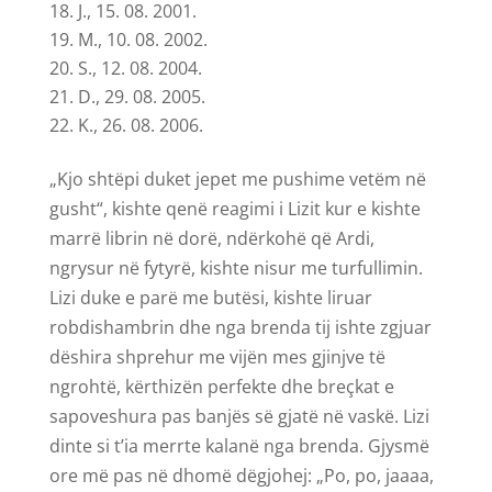
J., 15. 08. 2001.
M., 10. 08. 2002.
S., 12. 08. 2004.
D., 29. 08. 2005.
K., 26. 08. 2006.
„Kjo shtëpi duket jepet me pushime vetëm në
gusht“, kishte qenë reagimi i Lizit kur e kishte
marrë librin në dorë, ndërkohë që Ardi,
ngrysur në fytyrë, kishte nisur me turfullimin.
Lizi duke e parë me butësi, kishte liruar
robdishambrin dhe nga brenda tij ishte zgjuar
dëshira shprehur me vijën mes gjinjve të
ngrohtë, kërthizën perfekte dhe breçkat e
sapoveshura pas banjës së gjatë në vaskë. Lizi
dinte si t’ia merrte kalanë nga brenda. Gjysmë
ore më pas në dhomë dëgjohej: „Po, po, jaaaa,