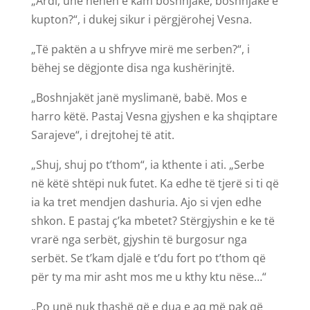
„Ardi, unë nënën e kam boshnjake, boshnjake e
kupton?“, i dukej sikur i përgjërohej Vesna.
„Të paktën a u shfryve mirë me serben?“, i
bëhej se dëgjonte disa nga kushërinjtë.
„Boshnjakët janë myslimanë, babë. Mos e
harro këtë. Pastaj Vesna gjyshen e ka shqiptare
Sarajeve“, i drejtohej të atit.
„Shuj, shuj po t’thom“, ia kthente i ati. „Serbe
në këtë shtëpi nuk futet. Ka edhe të tjerë si ti që
ia ka tret mendjen dashuria. Ajo si vjen edhe
shkon. E pastaj ç’ka mbetet? Stërgjyshin e ke të
vrarë nga serbët, gjyshin të burgosur nga
serbët. Se t’kam djalë e t’du fort po t’thom që
për ty ma mir asht mos me u kthy ktu nëse…“
„Po unë nuk thashë që e dua e aq më pak që