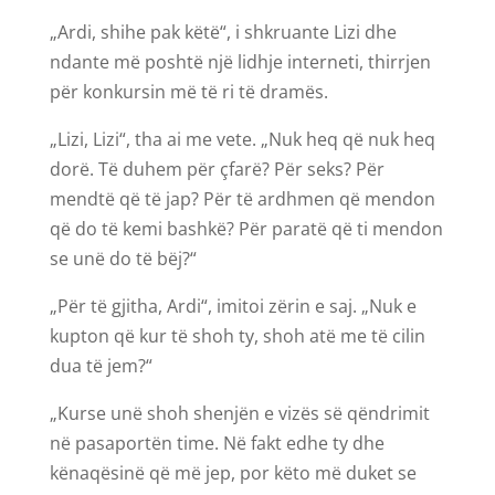
„Ardi, shihe pak këtë“, i shkruante Lizi dhe
ndante më poshtë një lidhje interneti, thirrjen
për konkursin më të ri të dramës.
„Lizi, Lizi“, tha ai me vete. „Nuk heq që nuk heq
dorë. Të duhem për çfarë? Për seks? Për
mendtë që të jap? Për të ardhmen që mendon
që do të kemi bashkë? Për paratë që ti mendon
se unë do të bëj?“
„Për të gjitha, Ardi“, imitoi zërin e saj. „Nuk e
kupton që kur të shoh ty, shoh atë me të cilin
dua të jem?“
„Kurse unë shoh shenjën e vizës së qëndrimit
në pasaportën time. Në fakt edhe ty dhe
kënaqësinë që më jep, por këto më duket se