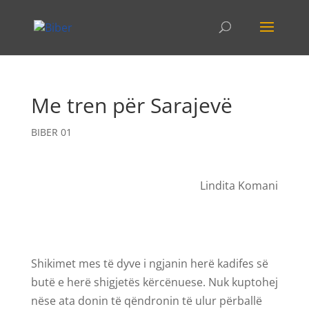
Me tren për Sarajevë
BIBER 01
Lindita Komani
Shikimet mes të dyve i ngjanin herë kadifes së
butë e herë shigjetës kërcënuese. Nuk kuptohej
nëse ata donin të qëndronin të ulur përballë