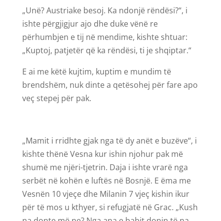
„Unë? Austriake besoj. Ka ndonjë rëndësi?“, i
ishte përgjigjur ajo dhe duke vënë re
përhumbjen e tij në mendime, kishte shtuar:
„Kuptoj, patjetër që ka rëndësi, ti je shqiptar.“
E ai me këtë kujtim, kuptim e mundim të
brendshëm, nuk dinte a qetësohej për fare apo
veç stepej për pak.
„Mamit i rridhte gjak nga të dy anët e buzëve“, i
kishte thënë Vesna kur ishin njohur pak më
shumë me njëri-tjetrin. Daja i ishte vrarë nga
serbët në kohën e luftës në Bosnjë. E ëma me
Vesnën 10 vjeçe dhe Milanin 7 vjeç kishin ikur
për të mos u kthyer, si refugjatë në Grac. „Kush
na donte më ne? Nga ana e babit donin të na