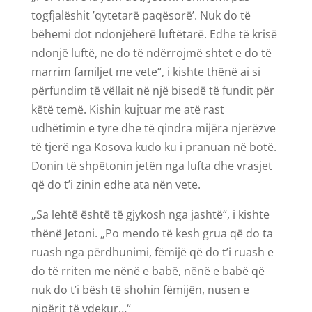
togfjalëshit ’qytetarë paqësorë’. Nuk do të
bëhemi dot ndonjëherë luftëtarë. Edhe të krisë
ndonjë luftë, ne do të ndërrojmë shtet e do të
marrim familjet me vete“, i kishte thënë ai si
përfundim të vëllait në një bisedë të fundit për
këtë temë. Kishin kujtuar me atë rast
udhëtimin e tyre dhe të qindra mijëra njerëzve
të tjerë nga Kosova kudo ku i pranuan në botë.
Donin të shpëtonin jetën nga lufta dhe vrasjet
që do t’i zinin edhe ata nën vete.
„Sa lehtë është të gjykosh nga jashtë“, i kishte
thënë Jetoni. „Po mendo të kesh grua që do ta
ruash nga përdhunimi, fëmijë që do t’i ruash e
do të rriten me nënë e babë, nënë e babë që
nuk do t’i bësh të shohin fëmijën, nusen e
nipërit të vdekur…“