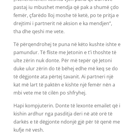
pastaj iu mbushet mendja që pak a shumë çdo
femër, çfarëdo lloj moshe të ketë, po te pritja e
drejtimi i partnerit në aksion e ka mendjen“,
tha dhe qeshi me vete.
Të përqendrohej te puna në këto kushte ishte e
pamundur. Të fliste me Jetonin e t’i thoshte të
ulte zërin nuk donte. Për më tepër që Jetoni
duke ulur zërin do të bëhej edhe më keq se do
të dëgjonte ata përtej tavanit. Ai partneri një
kat më lart të paktën e kishte një femër nën a
mbi vete me të cilën po shfryhej.
Hapi kompjuterin. Donte të lexonte emailet që i
kishin ardhur nga pasditja deri në atë orë të
darkës e të dëgjonte ndonjë gjë për të qenë me
kufje në vesh.