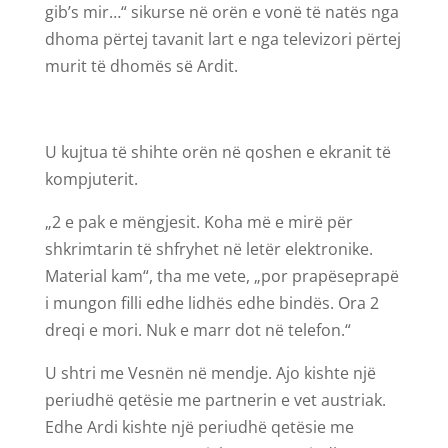
gib’s mir…“ sikurse në orën e vonë të natës nga
dhoma përtej tavanit lart e nga televizori përtej
murit të dhomës së Ardit.
U kujtua të shihte orën në qoshen e ekranit të
kompjuterit.
„2 e pak e mëngjesit. Koha më e mirë për
shkrimtarin të shfryhet në letër elektronike.
Material kam“, tha me vete, „por prapëseprapë
i mungon filli edhe lidhës edhe bindës. Ora 2
dreqi e mori. Nuk e marr dot në telefon.“
U shtri me Vesnën në mendje. Ajo kishte një
periudhë qetësie me partnerin e vet austriak.
Edhe Ardi kishte një periudhë qetësie me