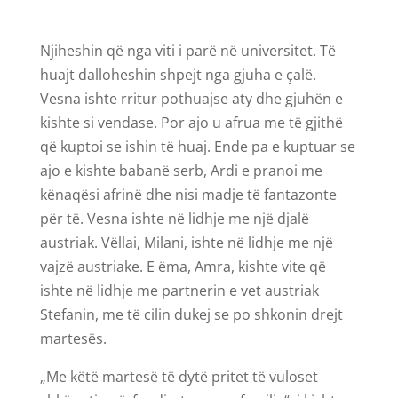
Njiheshin që nga viti i parë në universitet. Të
huajt dalloheshin shpejt nga gjuha e çalë.
Vesna ishte rritur pothuajse aty dhe gjuhën e
kishte si vendase. Por ajo u afrua me të gjithë
që kuptoi se ishin të huaj. Ende pa e kuptuar se
ajo e kishte babanë serb, Ardi e pranoi me
kënaqësi afrinë dhe nisi madje të fantazonte
për të. Vesna ishte në lidhje me një djalë
austriak. Vëllai, Milani, ishte në lidhje me një
vajzë austriake. E ëma, Amra, kishte vite që
ishte në lidhje me partnerin e vet austriak
Stefanin, me të cilin dukej se po shkonin drejt
martesës.
„Me këtë martesë të dytë pritet të vuloset