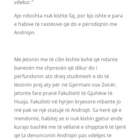
vdekur.“
Ajo ndoshta nuk kishte faj, por kjo ishte e para
e habive të rastësive që do e përndiqnin me
Andriqin.
Me Jetonin me të cilin kishte kohë që ndante
banesën me shpresën që dikur do i
përfundonin ato dreq studimesh e do të
lëviznin prej aty për në Gjermani ose Zvicër,
jetonte fare pranë Fakultetit të Gjuhëve të
Huaja. Fakulteti në hyrjen kryesore mbante jo
më pak se një statujë të Andriqit. Sa herë që e
mendonte, habitej se si nuk kishin gjetur ende
kurajo bashkë me të vëllanë e shqiptarë të tjerë
që ta denonconin Andriqin pas vdekjes te