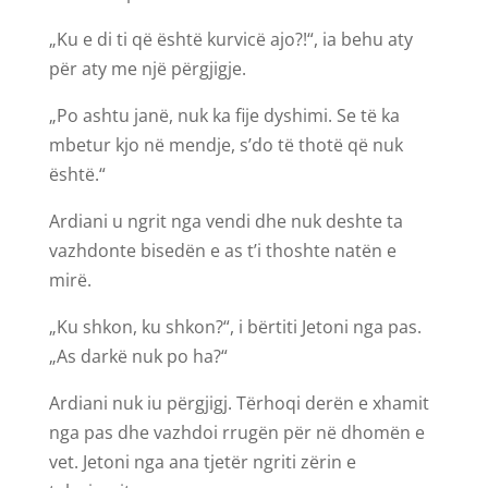
„Ku e di ti që është kurvicë ajo?!“, ia behu aty
për aty me një përgjigje.
„Po ashtu janë, nuk ka fije dyshimi. Se të ka
mbetur kjo në mendje, s’do të thotë që nuk
është.“
Ardiani u ngrit nga vendi dhe nuk deshte ta
vazhdonte bisedën e as t’i thoshte natën e
mirë.
„Ku shkon, ku shkon?“, i bërtiti Jetoni nga pas.
„As darkë nuk po ha?“
Ardiani nuk iu përgjigj. Tërhoqi derën e xhamit
nga pas dhe vazhdoi rrugën për në dhomën e
vet. Jetoni nga ana tjetër ngriti zërin e