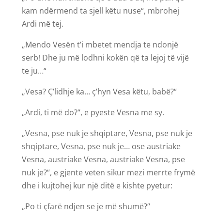
kam ndërmend ta sjell këtu nuse“, mbrohej
Ardi më tej.
„Mendo Vesën t’i mbetet mendja te ndonjë
serb! Dhe ju më lodhni kokën që ta lejoj të vijë
te ju…“
„Vesa? Ç’lidhje ka… ç’hyn Vesa këtu, babë?“
„Ardi, ti më do?“, e pyeste Vesna me sy.
„Vesna, pse nuk je shqiptare, Vesna, pse nuk je
shqiptare, Vesna, pse nuk je… ose austriake
Vesna, austriake Vesna, austriake Vesna, pse
nuk je?“, e gjente veten sikur mezi merrte frymë
dhe i kujtohej kur një ditë e kishte pyetur:
„Po ti çfarë ndjen se je më shumë?“