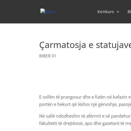
Konkurs
B
Çarmatosja e statujav
BIBER 01
E sollën të prangosur dhe e futën në kafazin e
portën e hekurt që lëshoi një gërvishje, pasoj
Në sallë ndodheshin të afërmit e së pandehurës
fakultetit të drejtësisë, apo dhe gazetarë të m