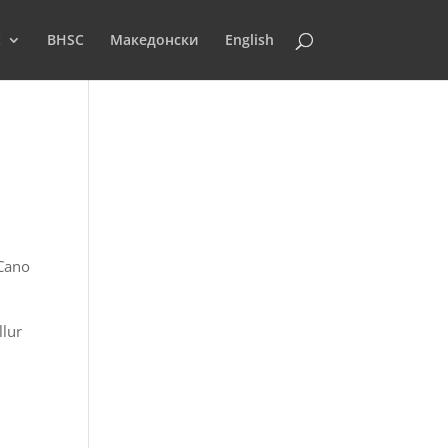
t
BHSC
Македонски
English
Cano
llur