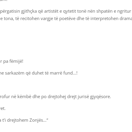
rgatisin gjithçka që artistët e qytetit tonë nën shpatën e ngritur
ve tona, të recitohen vargje të poetëve dhe të interpretohen drama
r pa fëmijë!
dhe sarkazëm që duhet të marrë fund…!
brofur në këmbë dhe po drejtohej drejt jurisë gjyqësore.
et.
 t’i drejtohem Zonjës…“