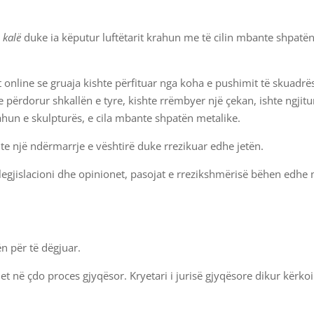
 kalë
duke ia këputur luftëtarit krahun me të cilin mbante shpatë
t online se gruaja kishte përfituar nga koha e pushimit të skuadrë
 përdorur shkallën e tyre, kishte rrëmbyer një çekan, ishte ngjitu
ahun e skulpturës, e cila mbante shpatën metalike.
shte një ndërmarrje e vështirë duke rrezikuar edhe jetën.
 legjislacioni dhe opinionet, pasojat e rrezikshmërisë bëhen edhe
n për të dëgjuar.
et në çdo proces gjyqësor. Kryetari i jurisë gjyqësore dikur kërko