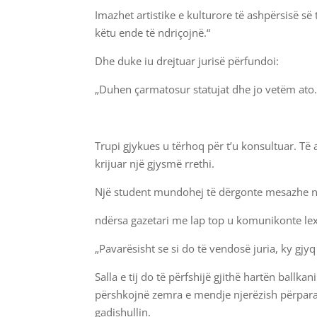
Imazhet artistike e kulturore të ashpërsisë së 
këtu ende të ndriçojnë.“
Dhe duke iu drejtuar jurisë përfundoi:
„Duhen çarmatosur statujat dhe jo vetëm ato
Trupi gjykues u tërhoq për t’u konsultuar. Të 
krijuar një gjysmë rrethi.
Një student mundohej të dërgonte mesazhe në
ndërsa gazetari me lap top u komunikonte lexu
„Pavarësisht se si do të vendosë juria, ky gj
Salla e tij do të përfshijë gjithë hartën ballka
përshkojnë zemra e mendje njerëzish përpara s
gadishullin.