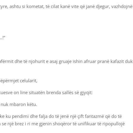
tyre, ashtu si kometat, të cilat kanë vite që janë djegur, vazhdojnë
…!“
afërmit dhe të njohurit e asaj gruaje ishin afruar pranë kafazit du
përmjet celularit,
esve on line situatën brenda sallës së gjyqit:
yq nuk mbaron këtu.
nike ku pendimi dhe falja do të jenë një çift fantazmë që do të
e një brez i ri me gjenin shoqëror të unifikuar të ripopullojë