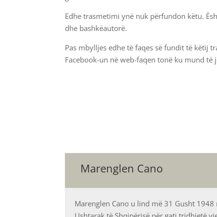
Edhe trasmetimi ynë nuk përfundon këtu. Ësht
dhe bashkëautorë.
Pas mbylljes edhe të faqes së fundit të këtij t
Facebook-un në web-faqen tonë ku mund të je
Marenglen Cano
Marenglen Cano u lind më 31 Gusht 1948 në
Ushtarak të Shqipërisë për gati tridhjetë v