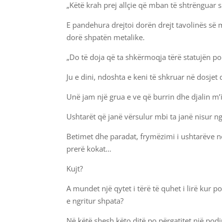
„Këtë krah prej allçie që mban të shtrënguar 
E pandehura drejtoi dorën drejt tavolinës së 
dorë shpatën metalike.
„Do të doja që ta shkërmoqja tërë statujën po
Ju e dini, ndoshta e keni të shkruar në dosjet
Unë jam një grua e ve që burrin dhe djalin m’
Ushtarët që janë vërsulur mbi ta janë nisur n
Betimet dhe paradat, frymëzimi i ushtarëve n
prerë kokat…
Kujt?
A mundet një qytet i tërë të quhet i lirë kur
e ngritur shpata?
Në këtë shesh këto ditë po përgatitet një pod