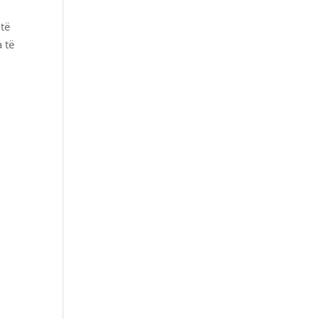
 të
 të