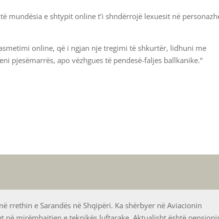
ë mundësia e shtypit online t’i shndërrojë lexuesit në personazh
rasmetimi online, që i ngjan nje tregimi të shkurtër, lidhuni me
ni pjesëmarrës, apo vëzhgues të pendesë-faljes ballkanike.“
 rrethin e Sarandës në Shqipëri. Ka shërbyer në Aviacionin
jet në mirëmbajtjen e teknikës luftarake. Aktualisht është pensioni