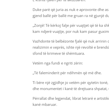
Duke parë që juria as nuk e aprovonte dhe as 
gjend ballë për ballë me gruan ra në gjunjë d
„Zonjë! Të kërkoj falje për vuajtjet që të ka 
kam ndjerë vuajtje, por nuk kam pasur guxim 
Vazhdonte të belbëzonte fjalë që nuk arrinin de
realizimin e veprës, ishte një revoltë e brend
sfond të krimeve të shëmtuara.
Vetëm nga fundi e ngriti zërin:
„Të faleminderit për ndihmën që më dhe.
Ti bëre një zgjidhje jo vetëm për qytetin ton
dhe monumentet i kanë të drejtuara shpatat, us
Përrallat dhe legjendat, librat letrarë e artist
kanë mbaruar.