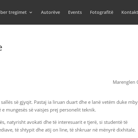
iber tregimet
Autorëve
Events
Fotografitë
Kontak
e
Marenglen 
 sallës së gjyqit. Pastaj ia liruan duart dhe e lanë vetëm duke mby
ë e mungesës së vaisjes prej personelit teknik.
, natyrisht avokati dhe të interesuarit e tjerë, si studentë të
ediave, të shtypit dhe atij on line, të shkruar në mënyrë dixhitale.