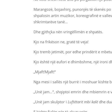
Marangozë, bojaxhinj, punonjës të skenës po pë
shpalosin artin muzikor, koreografinë e valle
shkrimtarëve tanë…
Dhe gjithçka nën vringëllimën e shpatës.
Kjo na frikëson ne, gratë të veja!
Kjo tremb jetimët, por edhe prindërit e mbetu
Kjo është një eufori e dhimbshme, një ironi 
„Mjaft!Mjaft!“
Nga mesi i sallës një burrë i moshuar kishte 
„Unë jam…“, shqiptoi emrin dhe mbiemrin e v
„Unë jam skulptor i
Luftëtarit mbi kalë
dhe dua
E kishte fjalën për të akuzuarën.