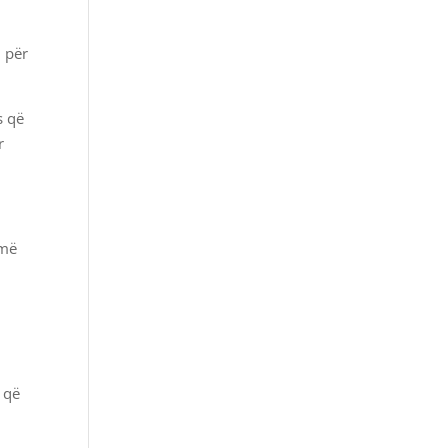
n për
s që
r
 më
i që