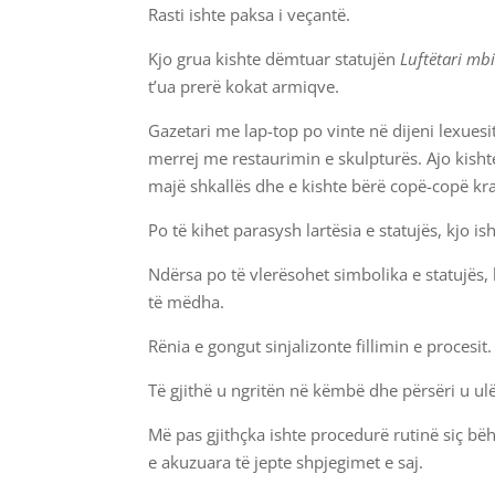
Rasti ishte paksa i veçantë.
Kjo grua kishte dëmtuar statujën
Luftëtari mbi
t’ua prerë kokat armiqve.
Gazetari me lap-top po vinte në dijeni lexuesi
merrej me restaurimin e skulpturës. Ajo kishte
majë shkallës dhe e kishte bërë copë-copë kr
Po të kihet parasysh lartësia e statujës, kjo i
Ndërsa po të vlerësohet simbolika e statujës,
të mëdha.
Rënia e gongut sinjalizonte fillimin e procesit.
Të gjithë u ngritën në këmbë dhe përsëri u ulë
Më pas gjithçka ishte procedurë rutinë siç bëh
e akuzuara të jepte shpjegimet e saj.