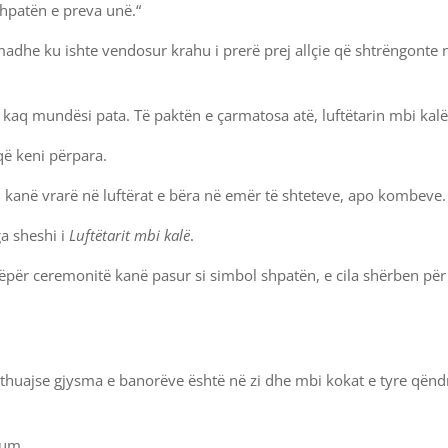
shpatën e preva unë.“
madhe ku ishte vendosur krahu i prerë prej allçie që shtrëngonte 
 kaq mundësi pata. Të paktën e çarmatosa atë, luftëtarin mbi kalë
 që keni përpara.
i kanë vrarë në luftërat e bëra në emër të shteteve, apo kombeve.
ga sheshi i
Luftëtarit mbi kalë
.
ëpër ceremonitë kanë pasur si simbol shpatën, e cila shërben për 
 pothuajse gjysma e banorëve është në zi dhe mbi kokat e tyre qën
ium.