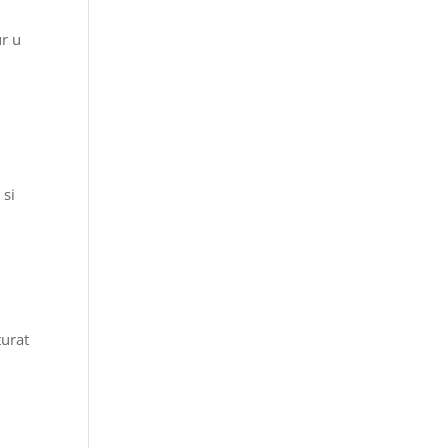
ur u
ë
 si
turat