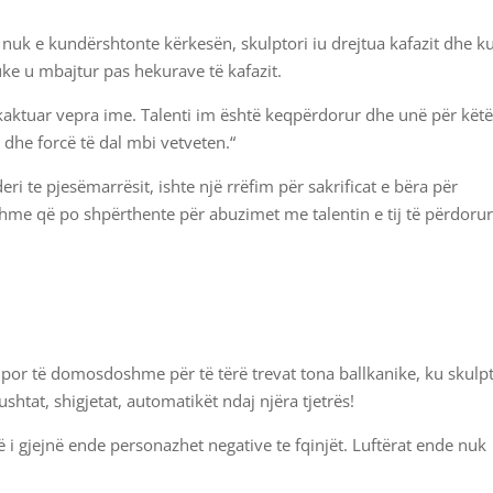
nuk e kundërshtonte kërkesën, skulptori iu drejtua kafazit dhe k
uke u mbajtur pas hekurave të kafazit.
shkaktuar vepra ime. Talenti im është keqpërdorur dhe unë për kët
dhe forcë të dal mbi vetveten.“
ri te pjesëmarrësit, ishte një rrëfim për sakrificat e bëra për
shme që po shpërthente për abuzimet me talentin e tij të përdorur
ë, por të domosdoshme për të tërë trevat tona ballkanike, ku skulp
htat, shigjetat, automatikët ndaj njëra tjetrës!
ikë i gjejnë ende personazhet negative te fqinjët. Luftërat ende nuk