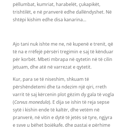
pëllumbat, kumriat, harabelët, çukapikët,
trishtilët, e në pranverë edhe dallëndyshet. Në
shtëpi kishim edhe disa kanarina…
Ajo tani nuk ishte me ne, në kupenë e trenit, që
të na e rrëfejë përsëri tregimin e saj të kënduar
për korbët. Mbeti mbrapa në qytetin në të cilin
jetuam, dhe atë në varrezat e qytetit.
Kur, para se të niseshim, shkuam të
përshëndetemi dhe ta ndezim një qiri, rreth
varrit të saj kërcenin plot gëzim dy gala të vogla
(
Corvus monedula
). E dija se ishin të reja sepse
sytë i kishin ende të kaltër, dhe vetëm në
pranverë, në vitin e dytë të jetës së tyre, ngjyra
e syve u bëhet bojëkafe, dhe pastaj e përhime