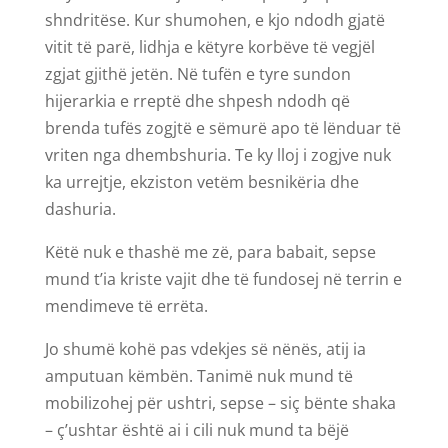
shndritëse. Kur shumohen, e kjo ndodh gjatë
vitit të parë, lidhja e këtyre korbëve të vegjël
zgjat gjithë jetën. Në tufën e tyre sundon
hijerarkia e rreptë dhe shpesh ndodh që
brenda tufës zogjtë e sëmurë apo të lënduar të
vriten nga dhembshuria. Te ky lloj i zogjve nuk
ka urrejtje, ekziston vetëm besnikëria dhe
dashuria.
Këtë nuk e thashë me zë, para babait, sepse
mund t’ia kriste vajit dhe të fundosej në terrin e
mendimeve të errëta.
Jo shumë kohë pas vdekjes së nënës, atij ia
amputuan këmbën. Tanimë nuk mund të
mobilizohej për ushtri, sepse – siç bënte shaka
– ç’ushtar është ai i cili nuk mund ta bëjë