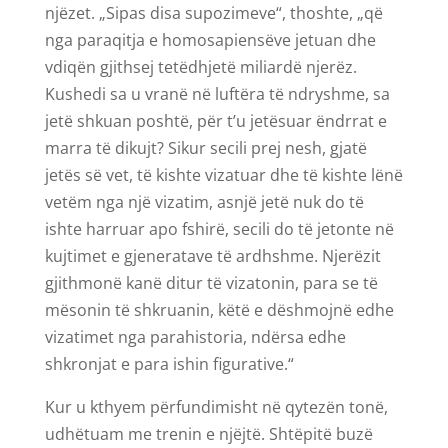
njëzet. „Sipas disa supozimeve“, thoshte, „që
nga paraqitja e homosapiensëve jetuan dhe
vdiqën gjithsej tetëdhjetë miliardë njerëz.
Kushedi sa u vranë në luftëra të ndryshme, sa
jetë shkuan poshtë, për t’u jetësuar ëndrrat e
marra të dikujt? Sikur secili prej nesh, gjatë
jetës së vet, të kishte vizatuar dhe të kishte lënë
vetëm nga një vizatim, asnjë jetë nuk do të
ishte harruar apo fshirë, secili do të jetonte në
kujtimet e gjeneratave të ardhshme. Njerëzit
gjithmonë kanë ditur të vizatonin, para se të
mësonin të shkruanin, këtë e dëshmojnë edhe
vizatimet nga parahistoria, ndërsa edhe
shkronjat e para ishin figurative.“
Kur u kthyem përfundimisht në qytezën tonë,
udhëtuam me trenin e njëjtë. Shtëpitë buzë