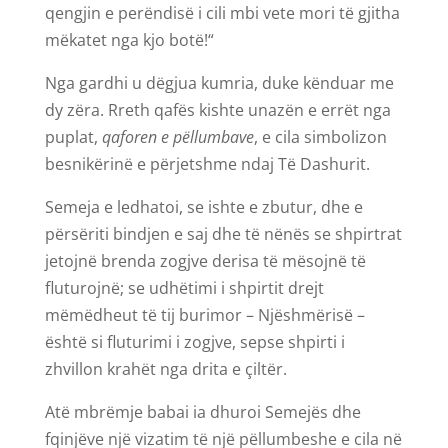
qengjin e perëndisë i cili mbi vete mori të gjitha
mëkatet nga kjo botë!“
Nga gardhi u dëgjua kumria, duke kënduar me
dy zëra. Rreth qafës kishte unazën e errët nga
puplat,
qaforen e pëllumbave
, e cila simbolizon
besnikërinë e përjetshme ndaj Të Dashurit.
Semeja e ledhatoi, se ishte e zbutur, dhe e
përsëriti bindjen e saj dhe të nënës se shpirtrat
jetojnë brenda zogjve derisa të mësojnë të
fluturojnë; se udhëtimi i shpirtit drejt
mëmëdheut të tij burimor – Njëshmërisë –
është si fluturimi i zogjve, sepse shpirti i
zhvillon krahët nga drita e çiltër.
Atë mbrëmje babai ia dhuroi Semejës dhe
fqinjëve një vizatim të një pëllumbeshe e cila në