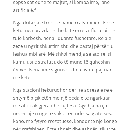
sepse sot edhe të majtët, si këmba ime, janë
artificialë.“
Nga dritarja e trenit e pamë rrafshninën. Edhe
këtu, nga brazdat e thella të errëta, fluturoi një
tufë korbësh, nëna i quante fushëtarë. Reja e
zezë u ngrit shkurtimisht, dhe pastaj përsëri u
lëshua mbi arë. Më shkoi mendja se ato re, si
kumulusi e stratusi, do të mund të quheshin
Corvus
. Nëna ime sigurisht do të ishte pajtuar
me këtë.
Nga stacioni hekurudhor deri te adresa e re e
shtymë biçikletën me një pedale të ngarkuar
me ato pak gjëra dhe kujtesa. Gjyshja na çoi
nëpër një rrugë të shkurtër, ndërsa gjatë kësaj
kohe, me fytyrë rrezatuese, këndonte një këngë
për rrafshinën. Ecte shpejt dhe ashpër, sikur të