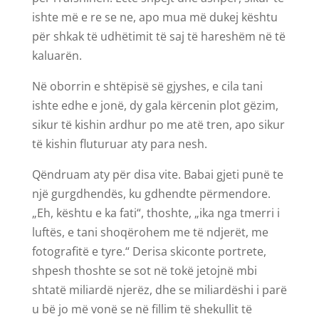
ishte më e re se ne, apo mua më dukej kështu
për shkak të udhëtimit të saj të hareshëm në të
kaluarën.
Në oborrin e shtëpisë së gjyshes, e cila tani
ishte edhe e jonë, dy gala kërcenin plot gëzim,
sikur të kishin ardhur po me atë tren, apo sikur
të kishin fluturuar aty para nesh.
Qëndruam aty për disa vite. Babai gjeti punë te
një gurgdhendës, ku gdhendte përmendore.
„Eh, kështu e ka fati“, thoshte, „ika nga tmerri i
luftës, e tani shoqërohem me të ndjerët, me
fotografitë e tyre.“ Derisa skiconte portrete,
shpesh thoshte se sot në tokë jetojnë mbi
shtatë miliardë njerëz, dhe se miliardëshi i parë
u bë jo më vonë se në fillim të shekullit të