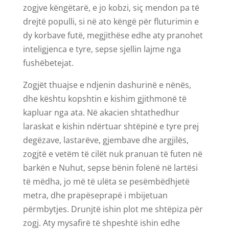
zogjve këngëtarë, e jo kobzi, siç mendon pa të
drejtë populli, si në ato këngë për fluturimin e
dy korbave futë, megjithëse edhe aty pranohet
inteligjenca e tyre, sepse sjellin lajme nga
fushëbetejat.
Zogjët thuajse e ndjenin dashurinë e nënës,
dhe kështu kopshtin e kishim gjithmonë të
kapluar nga ata. Në akacien shtathedhur
laraskat e kishin ndërtuar shtëpinë e tyre prej
degëzave, lastarëve, gjembave dhe argjilës,
zogjtë e vetëm të cilët nuk pranuan të futen në
barkën e Nuhut, sepse bënin folenë në lartësi
të mëdha, jo më të ulëta se pesëmbëdhjetë
metra, dhe prapëseprapë i mbijetuan
përmbytjes. Drunjtë ishin plot me shtëpiza për
zogj. Aty mysafirë të shpeshtë ishin edhe