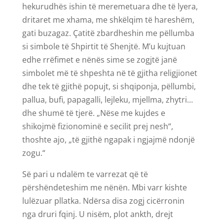
hekurudhës ishin të meremetuara dhe të lyera,
dritaret me xhama, me shkëlqim të hareshëm,
gati buzagaz. Çatitë zbardheshin me pëllumba
si simbole të Shpirtit të Shenjtë. M’u kujtuan
edhe rrëfimet e nënës sime se zogjtë janë
simbolet më të shpeshta në të gjitha religjionet
dhe tek të gjithë popujt, si shqiponja, pëllumbi,
pallua, bufi, papagalli, lejleku, mjellma, zhytri…
dhe shumë të tjerë. „Nëse me kujdes e
shikojmë fizionominë e secilit prej nesh“,
thoshte ajo, „të gjithë ngapak i ngjajmë ndonjë
zogu.“
Së pari u ndalëm te varrezat që të
përshëndeteshim me nënën. Mbi varr kishte
lulëzuar pllatka. Ndërsa disa zogj cicërronin
nga druri fqinj. U nisëm, plot ankth, drejt