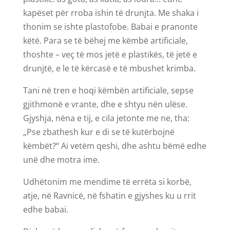
kapëset për rroba ishin të drunjta. Me shaka i
thonim se ishte plastofobe. Babai e pranonte
këtë. Para se të bëhej me këmbë artificiale,
thoshte – veç të mos jetë e plastikës, të jetë e
drunjtë, e le të kërcasë e të mbushet krimba.
Tani në tren e hoqi këmbën artificiale, sepse
gjithmonë e vrante, dhe e shtyu nën ulëse.
Gjyshja, nëna e tij, e cila jetonte me ne, tha:
„Pse zbathesh kur e di se të kutërbojnë
këmbët?“ Ai vetëm qeshi, dhe ashtu bëmë edhe
unë dhe motra ime.
Udhëtonim me mendime të errëta si korbë,
atje, në Ravnicë, në fshatin e gjyshes ku u rrit
edhe babai.