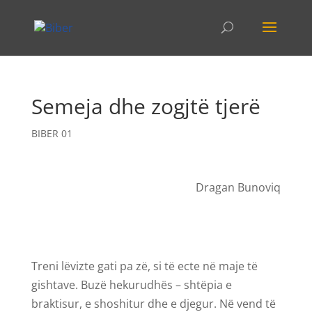
Semeja dhe zogjtë tjerë
BIBER 01
Dragan Bunoviq
Treni lëvizte gati pa zë, si të ecte në maje të
gishtave. Buzë hekurudhës – shtëpia e
braktisur, e shoshitur dhe e djegur. Në vend të