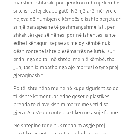
marshin ushtarak, por qëndron mbi një këmbë
si të ishte lejlek apo gatë. Në njëfarë mënyre e
ndjeva që humbjen e këmbës e kishte përjetuar
si një baraspeshë të pashmangshme fati, për
shkak të ikjes së nënës, por në fshehtësi ishte
edhe i kënaqur, sepse as me dy këmbë nuk
dëshironte të ishte pjesëmarrës në luftë. Kur
erdhi nga spitali në shtëpi me një këmbë, tha:
„Eh, tash ia mbatha nga ajo marrëzi e tyre prej
gjeraqinash.“
Po të ishte nëna me ne në kupe sigurisht se do
t’i kishte komentuar edhe qeset e plastikës
brenda të cilave kishim marrë me veti disa
gjëra. Ajo s’e duronte plastikën në asnjë formë.
Në shtëpinë tonë nuk mbanim asgjë prej
plastike: as gota, as kutia, as lodra… edhe