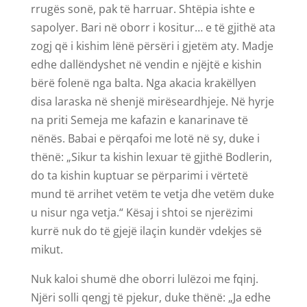
rrugës sonë, pak të harruar. Shtëpia ishte e
sapolyer. Bari në oborr i kositur… e të gjithë ata
zogj që i kishim lënë përsëri i gjetëm aty. Madje
edhe dallëndyshet në vendin e njëjtë e kishin
bërë folenë nga balta. Nga akacia krakëllyen
disa laraska në shenjë mirëseardhjeje. Në hyrje
na priti Semeja me kafazin e kanarinave të
nënës. Babai e përqafoi me lotë në sy, duke i
thënë: „Sikur ta kishin lexuar të gjithë Bodlerin,
do ta kishin kuptuar se përparimi i vërtetë
mund të arrihet vetëm te vetja dhe vetëm duke
u nisur nga vetja.“ Kësaj i shtoi se njerëzimi
kurrë nuk do të gjejë ilaçin kundër vdekjes së
mikut.
Nuk kaloi shumë dhe oborri lulëzoi me fqinj.
Njëri solli qengj të pjekur, duke thënë: „Ja edhe