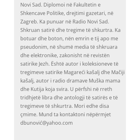
Novi Sad. Diplomoi në Fakultetin e
Shkencave Politike, drejtimi gazetari, në
Zagreb. Ka punuar në Radio Novi Sad.
Shkruan satirë dhe tregime të shkurtra. Ka
botuar dhe boton, nën emrin e tij apo me
pseudonim, në shumë media të shkruara
dhe elektronike, zakonisht në revistën
satirike Jezh. Është autor i koleksioneve të
tregimeve satirike Magareći kašalj dhe Mačiji
kašalj, autor i radio dramave Muška mama
dhe Kutija koja svira. U përfshi në rreth
tridhjetë libra dhe antologji të satirës e të
tregimeve të shkurtra. Mori edhe disa
çmime. Mund ta kontaktoni nëpërmjet
dbunović@yahoo.com