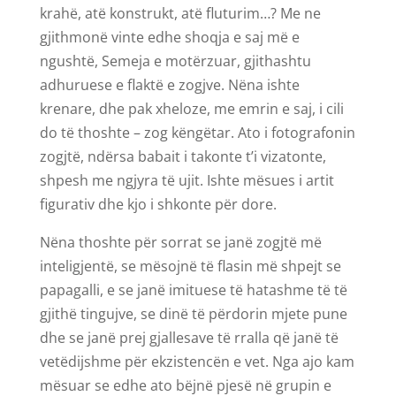
krahë, atë konstrukt, atë fluturim…? Me ne
gjithmonë vinte edhe shoqja e saj më e
ngushtë, Semeja e motërzuar, gjithashtu
adhuruese e flaktë e zogjve. Nëna ishte
krenare, dhe pak xheloze, me emrin e saj, i cili
do të thoshte – zog këngëtar. Ato i fotografonin
zogjtë, ndërsa babait i takonte t’i vizatonte,
shpesh me ngjyra të ujit. Ishte mësues i artit
figurativ dhe kjo i shkonte për dore.
Nëna thoshte për sorrat se janë zogjtë më
inteligjentë, se mësojnë të flasin më shpejt se
papagalli, e se janë imituese të hatashme të të
gjithë tingujve, se dinë të përdorin mjete pune
dhe se janë prej gjallesave të rralla që janë të
vetëdijshme për ekzistencën e vet. Nga ajo kam
mësuar se edhe ato bëjnë pjesë në grupin e