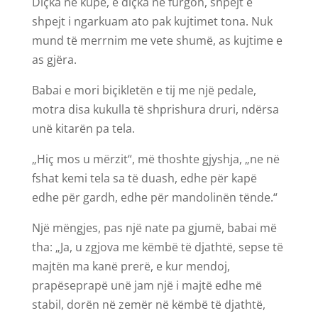
Diçka në kupe, e diçka në furgon, shpejt e
shpejt i ngarkuam ato pak kujtimet tona. Nuk
mund të merrnim me vete shumë, as kujtime e
as gjëra.
Babai e mori biçikletën e tij me një pedale,
motra disa kukulla të shprishura druri, ndërsa
unë kitarën pa tela.
„Hiç mos u mërzit“, më thoshte gjyshja, „ne në
fshat kemi tela sa të duash, edhe për kapë
edhe për gardh, edhe për mandolinën tënde.“
Një mëngjes, pas një nate pa gjumë, babai më
tha: „Ja, u zgjova me këmbë të djathtë, sepse të
majtën ma kanë prerë, e kur mendoj,
prapëseprapë unë jam një i majtë edhe më
stabil, dorën në zemër në këmbë të djathtë,