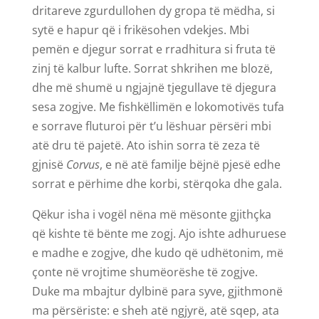
dritareve zgurdullohen dy gropa të mëdha, si
sytë e hapur që i frikësohen vdekjes. Mbi
pemën e djegur sorrat e rradhitura si fruta të
zinj të kalbur lufte. Sorrat shkrihen me blozë,
dhe më shumë u ngjajnë tjegullave të djegura
sesa zogjve. Me fishkëllimën e lokomotivës tufa
e sorrave fluturoi për t’u lëshuar përsëri mbi
atë dru të pajetë. Ato ishin sorra të zeza të
gjnisë
Corvus
, e në atë familje bëjnë pjesë edhe
sorrat e përhime dhe korbi, stërqoka dhe gala.
Qëkur isha i vogël nëna më mësonte gjithçka
që kishte të bënte me zogj. Ajo ishte adhuruese
e madhe e zogjve, dhe kudo që udhëtonim, më
çonte në vrojtime shumëorëshe të zogjve.
Duke ma mbajtur dylbinë para syve, gjithmonë
ma përsëriste: e sheh atë ngjyrë, atë sqep, ata