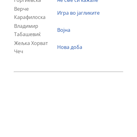
Ѓорѓиевска
не сме си кажале
Верче
Игра во јагликите
Карафилоска
Владимир
Војна
Табашевиќ
Жељка Хорват
Нова доба
Чеч