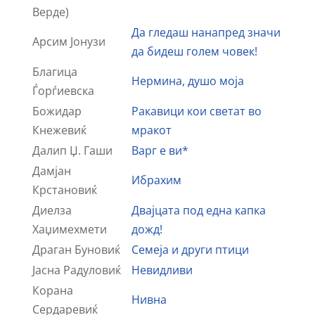
Верде)
Да гледаш нанапред значи
Арсим Јонузи
да бидеш голем човек!
Благица
Нермина, душо моја
Ѓорѓиевска
Божидар
Ракавици кои светат во
Кнежевиќ
мракот
Далип Џ. Гаши
Варг е ви*
Дамјан
Ибрахим
Крстановиќ
Диелза
Двајцата под една капка
Хаџимехмети
дожд!
Драган Буновиќ
Семеја и други птици
Јасна Радуловиќ
Невидливи
Корана
Нивна
Сердаревиќ