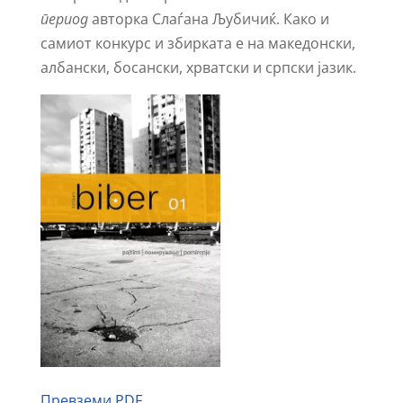
период
авторка Слаѓана Љубичиќ. Како и
самиот конкурс и збирката е на македонски,
албански, босански, хрватски и српски јазик.
Превземи PDF