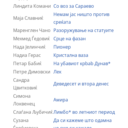
Линдита Комани
Со воз за Сараево
Немам јас ништо против
Маја Славниќ
среќата
Маренглен Чано
Разоружување на статуите
Мехмед Ѓедовиќ
Срце на фазан
Нада Јелинчиќ
Пионер
Надиа Герас
Кристална ваза
Петар Бабиќ
На убавиот крbab Дунав*
Петре Димовски
Лек
Сандра
Деведесет и втора денес
Цвитковиќ
Симона
Амира
Локвенец
Слаѓана Љубичиќ
Лимбо* во летниот период
Сузана
Да си кажеме што одамна