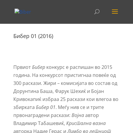
Бибер 01 (2016)
Првиот
Бибер
конкурс е распишан во 2015
година. На конкурсот пристигнаа повеќе од
300 раскази. Жири – комисијата во состав од
Дорунтина Баша, Фарук Шехиќ и Бојан
Кривокапиќ избраа 25 раскази кои влегоа во
збирката
Бибер 01
. Меѓу нив се и трите
првонаградени раскази:
Војна
автор
Владимир Табашевиќ,
Кристална вазна
авторка Надие Герас и
Лимбо во летниот