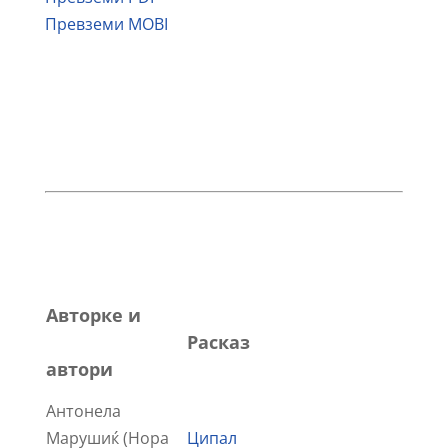
Превземи MOBI
Aвторкe и
Расказ
автори
Антонела
Марушиќ (Нора
Ципал