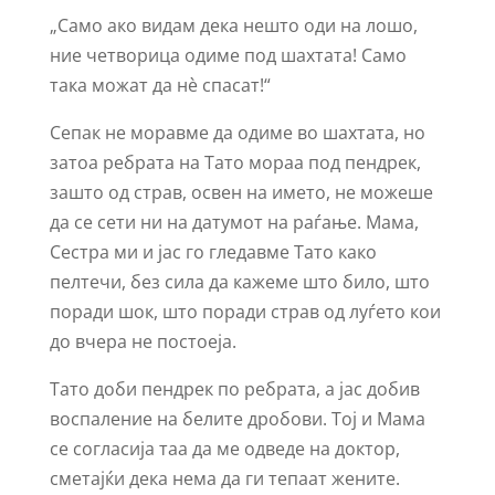
„Само ако видам дека нешто оди на лошо,
ние четворица одиме под шахтата! Само
така можат да нè спасат!“
Сепак не моравме да одиме во шахтата, но
затоа ребрата на Тато мораа под пендрек,
зашто од страв, освен на името, не можеше
да се сети ни на датумот на раѓање. Мама,
Сестра ми и јас го гледавме Тато како
пелтечи, без сила да кажеме што било, што
поради шок, што поради страв од луѓето кои
до вчера не постоеја.
Тато доби пендрек по ребрата, а јас добив
воспаление на белите дробови. Тој и Мама
се согласија таа да ме одведе на доктор,
сметајќи дека нема да ги тепаат жените.