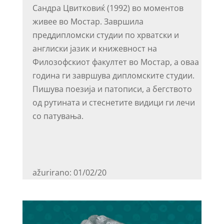
Сандра Цвитковиќ (1992) во моментов
живее во Мостар. Завршила
преддипломски студии по хрватски и
англиски јазик и книжевност на
Филозофскиот факултет во Мостар, а оваа
година ги завршува дипломските студии.
Пишува поезија и патописи, а бегството
од рутината и стеснетите видици ги лечи
со патувања.
ažurirano: 01/02/20