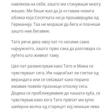
навлеков на себе, зашто ми стануваше многу
жешко. Ми беше жал да ја оставам новата
облека која Сосетката ни ја прошверцува од
Германија. Таа не мораше да бега и плачеше
зашто ние бегавме.
Тато рече дека овој пат го носиме само
најнужното, зашто прво сака да разговара со
луѓето што живеат таму.
Цел пат размислував како Тато и Мама се
чувствуваат сега. Им надоаѓаат ли глетки од
верандата или се сеќаваат како порано
имавме повеќе празници отколку сега.
Додека се приближувавме до нашата куќа, се
чувствував како кога Тато првпат ми купи
шеќерна волна од старецот кој немаше лева