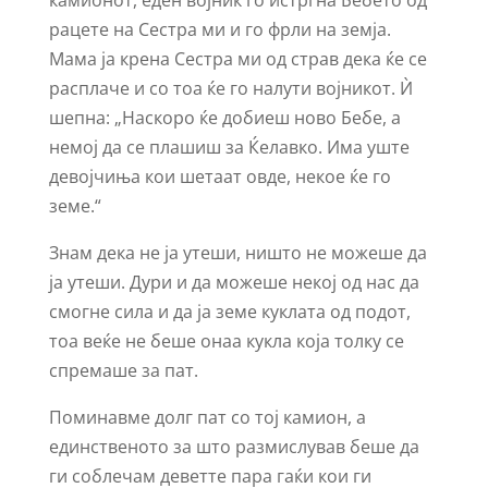
камионот, еден војник го истргна Бебето од
рацете на Сестра ми и го фрли на земја.
Мама ја крена Сестра ми од страв дека ќе се
расплаче и со тоа ќе го налути војникот. Ѝ
шепна: „Наскоро ќе добиеш ново Бебе, а
немој да се плашиш за Ќелавко. Има уште
девојчиња кои шетаат овде, некое ќе го
земе.“
Знам дека не ја утеши, ништо не можеше да
ја утеши. Дури и да можеше некој од нас да
смогне сила и да ја земе куклата од подот,
тоа веќе не беше онаа кукла која толку се
спремаше за пат.
Поминавме долг пат со тој камион, а
единственото за што размислував беше да
ги соблечам деветте пара гаќи кои ги