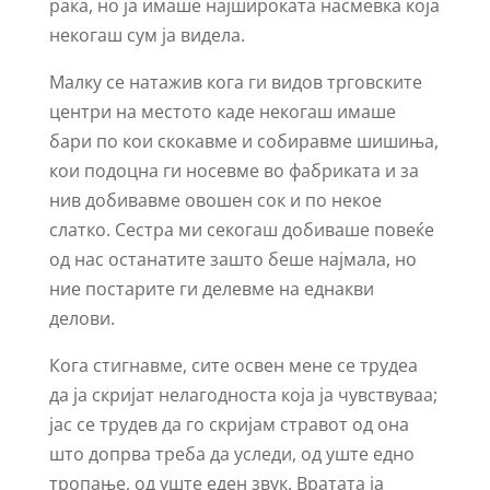
рака, но ја имаше најшироката насмевка која
некогаш сум ја видела.
Малку се натажив кога ги видов трговските
центри на местото каде некогаш имаше
бари по кои скокавме и собиравме шишиња,
кои подоцна ги носевме во фабриката и за
нив добивавме овошен сок и по некоe
слаткo. Сестра ми секогаш добиваше повеќе
од нас останатите зашто беше најмала, но
ние постарите ги делевме на еднакви
делови.
Кога стигнавме, сите освен мене се трудеа
да ја скријат нелагодноста која ја чувствуваа;
јас се трудев да го скријам стравот од она
што допрва треба да уследи, од уште едно
тропање, од уште еден звук. Вратата ја