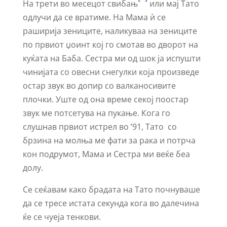
На трети во месецот свибањ
или мај Тато
одлучи да се вратиме. На Мама ѝ се
раширија зениците, наликуваа на зениците
по првиот џоинт кој го смотав во дворот на
куќата на Баба. Сестра ми од шок ја испушти
чинијата со овесни снегулки која произведе
остар звук во допир со валканосивите
плочки. Уште од она време секој поостар
звук ме потсетува на пукање. Кога го
слушнав првиот истрел во ’91, Тато со
брзина на молња ме фати за рака и потрча
кон подрумот, Мама и Сестра ми веќе беа
долу.
Се сеќавам како брадата на Тато почнуваше
да се тресе истата секунда кога во далечина
ќе се чуеја тенкови.