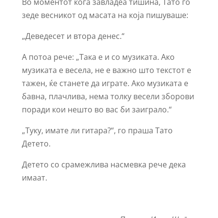
Во моментот кога завладеа тишина, Тато го
зеде весникот од масата на која пишуваше:
„Деведесет и втора денес.“
А потоа рече: „Така е и со музиката. Ако
музиката е весела, не е важно што текстот е
тажен, ќе станете да играте. Ако музиката е
бавна, плачлива, нема толку весели зборови
поради кои нешто во вас би заиграло.“
„Туку, имате ли гитара?“, го праша Тато
Детето.
Детето со срамежлива насмевка рече дека
имаат.