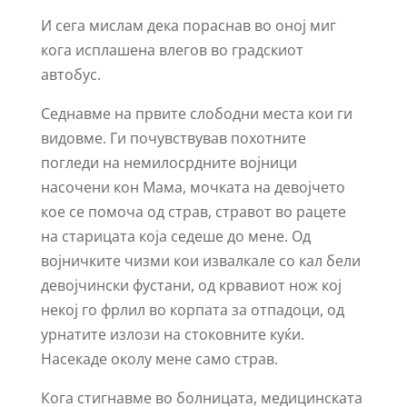
И сега мислам дека пораснав во оној миг
кога исплашена влегов во градскиот
автобус.
Седнавме на првите слободни места кои ги
видовме. Ги почувствував похотните
погледи на немилосрдните војници
насочени кон Мама, мочката на девојчето
кое се помоча од страв, стравот во рацете
на старицата која седеше до мене. Од
војничките чизми кои извалкале со кал бели
девојчински фустани, од крвавиот нож кој
некој го фрлил во корпата за отпадоци, од
урнатите излози на стоковните куќи.
Насекаде околу мене само страв.
Кога стигнавме во болницата, медицинската