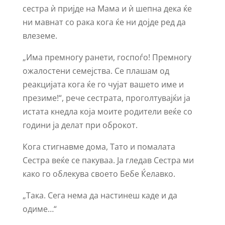
сестра ѝ пријде на Мама и ѝ шепна дека ќе
ни мавнат со рака кога ќе ни дојде ред да
влеземе.
„Има премногу ранети, госпоѓо! Премногу
ожалостени семејства. Се плашам од
реакцијата кога ќе го чујат вашето име и
презиме!“, рече сестрата, проголтувајќи ја
истата кнедла која моите родители веќе со
години ја делат при оброкот.
Кога стигнавме дома, Тато и помалата
Сестра веќе се пакуваа. Ја гледав Сестра ми
како го облекува своето Бебе Ќелавко.
„Така. Сега нема да настинеш каде и да
одиме…“