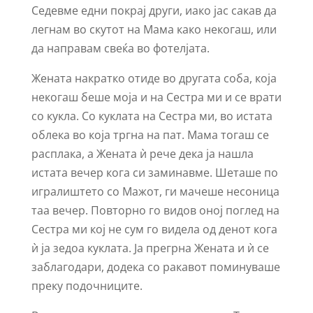
Седевме едни покрај други, иако јас сакав да
легнам во скутот на Мама како некогаш, или
да направам свеќа во фотелјата.
Жената накратко отиде во другата соба, која
некогаш беше моја и на Сестра ми и се врати
со кукла. Со куклата на Сестра ми, во истата
облека во која тргна на пат. Мама тогаш се
расплака, а Жената ѝ рече дека ја нашла
истата вечер кога си заминавме. Шеташе по
игралиштето со Мажот, ги мачеше несоница
таа вечер. Повторно го видов оној поглед на
Сестра ми кој не сум го видела од денот кога
ѝ ја зедоа куклата. Ја прегрна Жената и ѝ се
заблагодари, додека со ракавот поминуваше
преку подочниците.