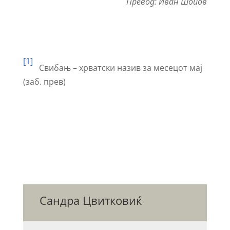
Превод: Иван Шопов
[1]
Свибањ – хрватски назив за месецот мај
(заб. прев)
Сандра Цвитковиќ