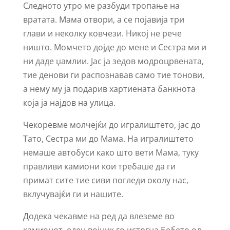
Следното утро ме разбуди тропање на
вратата. Мама отвори, а се појавија три
глави и неколку ковчези. Никој не рече
ништо. Момчето дојде до мене и Сестра ми и
ни даде џамлии. Јас ја зедов модроцрвената,
тие денови ги распознавав само тие тонови,
а нему му ја подарив хартиената банкнота
која ја најдов на улица.
Чекоревме молчејќи до игралиштето, јас до
Тато, Сестра ми до Мама. На игралиштето
немаше автобуси како што вети Мама, туку
правливи камиони кои требаше да ги
примат сите тие сиви погледи околу нас,
вклучувајќи ги и нашите.
Додека чекавме на ред да влеземе во