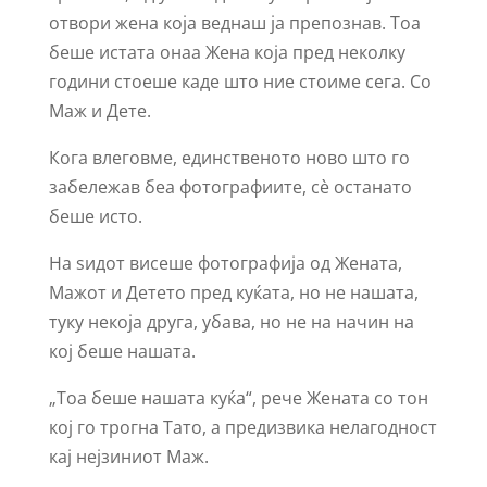
отвори жена која веднаш ја препознав. Тоа
беше истата онаа Жена која пред неколку
години стоеше каде што ние стоиме сега. Со
Маж и Дете.
Кога влеговме, единственото ново што го
забележав беа фотографиите, сè останато
беше исто.
На ѕидот висеше фотографија од Жената,
Мажот и Детето пред куќата, но не нашата,
туку некоја друга, убава, но не на начин на
кој беше нашата.
„Тоа беше нашата куќа“, рече Жената со тон
кој го трогна Тато, а предизвика нелагодност
кај нејзиниот Маж.