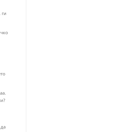
 ги
ичко
а
ето
аа.
ти?
 да