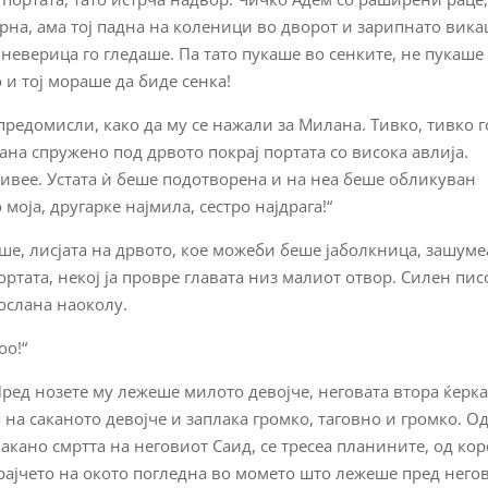
егрна, ама тој падна на коленици во дворот и зарипнато вика
со неверица го гледаше. Па тато пукаше во сенките, не пукаше
 и тој мораше да биде сенка!
 предомисли, како да му се нажали за Милана. Тивко, тивко г
на спружено под дрвото покрај портата со висока авлија.
ивее. Устата ѝ беше подотворена и на неа беше обликуван
моја, другарке најмила, сестро најдрага!“
ше, лисјата на дрвото, кое можеби беше јаболкница, зашуме
ртата, некој ја провре главата низ малиот отвор. Силен пис
ослана наоколу.
оо!“
Пред нозете му лежеше милото девојче, неговата втора ќерк
на саканото девојче и заплака громко, таговно и громко. О
лакано смртта на неговиот Саид, се тресеа планините, од ко
 крајчето на окото погледна во момето што лежеше пред него