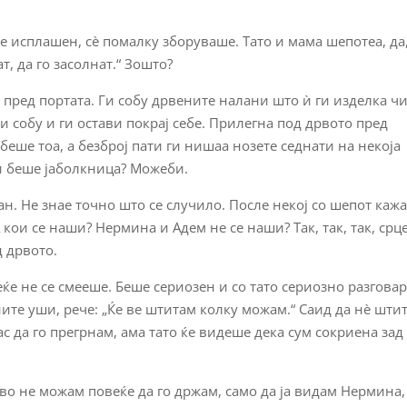
е исплашен, сè помалку зборуваше. Тато и мама шепотеа, да,
т, да го засолнат.“ Зошто?
 пред портата. Ги собу дрвените налани што ѝ ги изделка ч
и собу и ги остави покрај себе. Прилегна под дрвото пред
беше тоа, а безброј пати ги нишаа нозете седнати на некоја
и беше јаболкница? Можеби.
ан. Не знае точно што се случило. После некој со шепот каж
кои се наши? Нермина и Адем не се наши? Так, так, так, срц
д дрвото.
ќе не се смееше. Беше сериозен и со тато сериозно разговар
ите уши, рече: „Ќе ве штитам колку можам.“ Саид да нè шти
јас да го прегрнам, ама тато ќе видеше дека сум сокриена зад
отово не можам повеќе да го држам, само да ја видам Нермина,