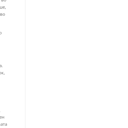
ше,
 во
о
а.
ок,
а
д
рен
вата