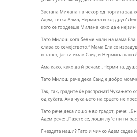
Застана Милана на чекор од портата зад к
Адем, тетка Алма, Нермина и кој друг? Леле
кого се гордееше Милана како да е нејзин 
Тато Милош кога бевме мали на мама Ела ѝ 
слава со семејството.“ Мама Ела се израдува
и татко, јас ги имав Саид и Нермина како б
Ама како, како да ѝ речам: „Нермина, душо
Тато Милош рече дека Саид е добро момче
Так, так, градите ќе распрснат! Чукањето
од куќата. Ама чукањето на срцето не пре
Тато рече дека лошо е во градот, рече: „В
Адем рече: „Пазете се, лоши луѓе ни ги рас
Гнездата наши? Тато и чичко Адем седеа ѝ 