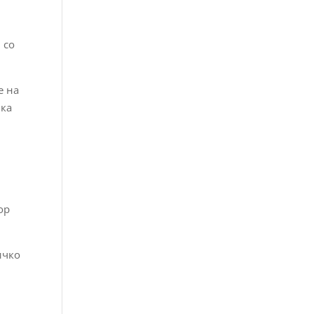
 со
е на
јка
ор
ичко