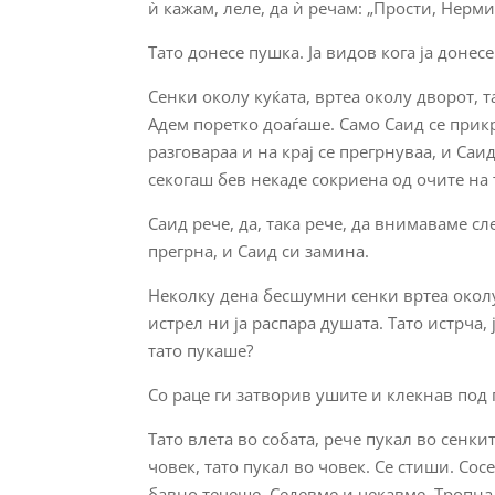
ѝ кажам, леле, да ѝ речам: „Прости, Нерми
Тато донесе пушка. Ја видов кога ја донесе.
Сенки околу куќата, вртеа околу дворот,
Адем поретко доаѓаше. Само Саид се прикр
разговараа и на крај се прегрнуваа, и Саи
секогаш бев некаде сокриена од очите на 
Саид рече, да, така рече, да внимаваме сл
прегрна, и Саид си замина.
Неколку дена бесшумни сенки вртеа околу
истрел ни ја распара душата. Тато истрча,
тато пукаше?
Со раце ги затворив ушите и клекнав под 
Тато влета во собата, рече пукал во сенки
човек, тато пукал во човек. Се стиши. С
бавно течеше. Седевме и чекавме. Тропна