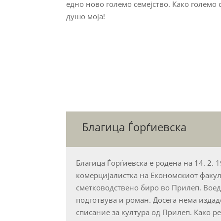
едно ново големо семејство. Како големо
душо моја!
Благица Ѓорѓиевска
Благица Ѓорѓиевска е родена на 14. 2. 
комерцијалистка на Економскиот факул
сметководствено биро во Прилеп. Воедно
подготвува и роман. Досега нема издад
списание за култура од Прилеп. Како р