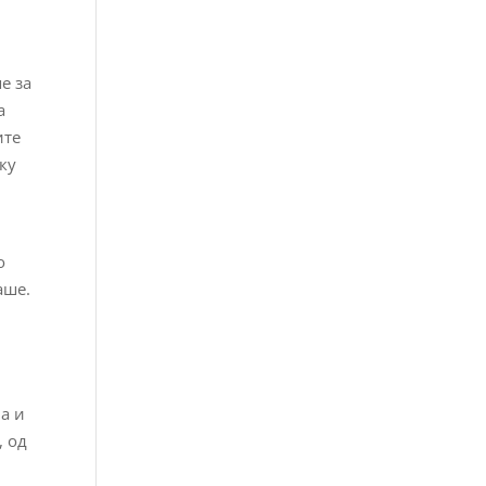
е за
а
ите
лку
о
аше.
а и
, од