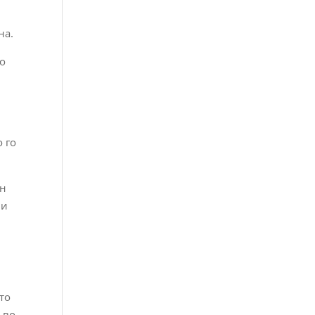
на.
ко
о го
ен
 и
з
то
 во