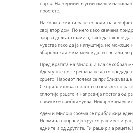
порта. На нејзините усни имаше напишан 
простете.
На своите силни раце го подигна девојчето
свој втор дом. По него како свечена прид
заврза долгата шамија, како да сакаше да
чувства како да ја напуштија, не можеше н
зборови кои не можеше да ги состави во 
Пред вратата на Милош и Ела се собрал мн
Адем уште не се решаваше да го предаде 
срцето. Народот полека се приближуваше д
Се приближуваа полека со неизвесно рас
сплотија рацете и направија постела од р
повеќе се приближуваа. Никој не знаеше ш
Адем и Милош сосема се приближија еден 
Нермина направија круг со раширени раце 
едните и од другите. Ги раширија рацете. 