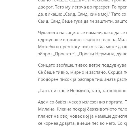
дворот. Тато му истрча во пресрет. Го пр
да, викаше: „Саид, Саид, сине мој.“ Тато 
Саид. Саид беше тука да ги заштити, зашто
Чукањето на срцето се намали, како да се
одржуваше во живот слабото тело на Мила
Можеби и премногу тивко за да може да ж
зборот „Простете“. „Прости Нермина, душо 
Сонцето заоѓаше, тивко ветре поддувнува
Сè беше тивко, мирно и заспано. Скрцка по
продорен писок ја распара тишината расп
„Тато, пискаше Нермина, тато, татооооооо
Адем со бавен чекор излезе низ портата. 
Милана. Клекна покрај безживотното тело 
плачот на овој човек кој ја немаше доисп
се корнеа дрвјата, виеше пес во него. Со