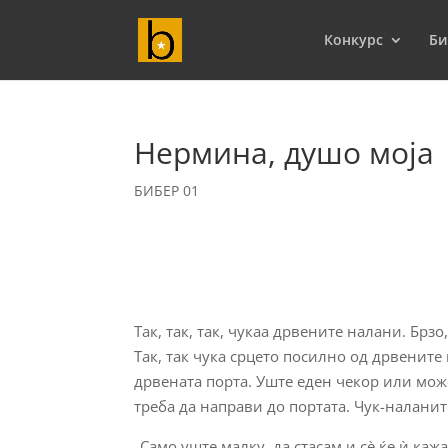
Конкурс
Би
Нермина, душо моја
БИБЕР 01
Так, так, так, чукаа дрвените налани. Брзо
Так, так чука срцето посилно од дрвените 
дрвената порта. Уште еден чекор или мож
треба да направи до портата. Чук-наланите
„Само уште малку, да стасам и сè ќе ѝ каж