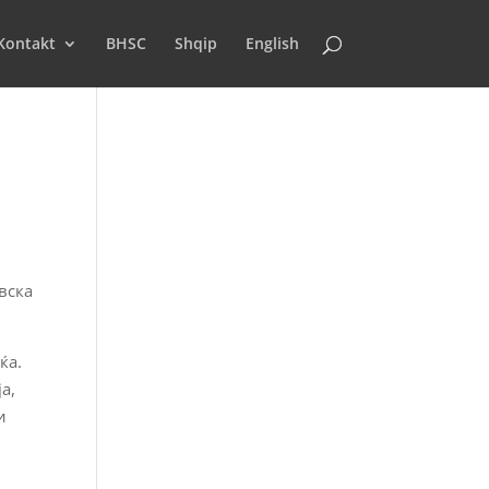
Kontakt
BHSC
Shqip
English
вска
ќа.
а,
и