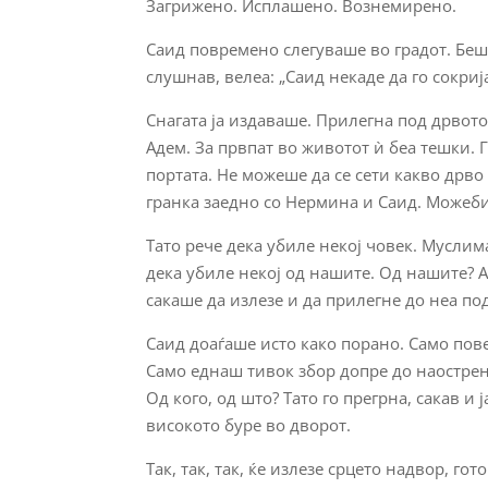
Загрижено. Исплашено. Вознемирено.
Саид повремено слегуваше во градот. Беш
слушнав, велеа: „Саид некаде да го сокрија
Снагата ја издаваше. Прилегна под дрвото
Адем. За првпат во животот ѝ беа тешки. Г
портата. Не можеше да се сети какво дрво 
гранка заедно со Нермина и Саид. Можеб
Тато рече дека убиле некој човек. Муслим
дека убиле некој од нашите. Од нашите? А 
сакаше да излезе и да прилегне до неа по
Саид доаѓаше исто како порано. Само пове
Само еднаш тивок збор допре до наострен
Од кого, од што? Тато го прегрна, сакав и 
високото буре во дворот.
Так, так, так, ќе излезе срцето надвор, г