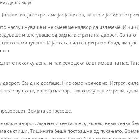
на, душо моја.“
 Ја завитка, ја сокри, ама јас ја видов, зашто и јас бев сокрие
 тато наслушнуваше и не смеевме надвор да излеземе. И чич
адуваше и влегуваше од задната страна на дворот. Со тато
д тивко заминуваше. И јас сакав да го прегрнам Саид, ама јас
тато.
едните неколку дена, и пак рече дека ќе внимава на нас. Тат
 дворот. Саид не доаѓаше. Ние само молчевме. Истрел, сил
 ја зеде пушката, излета надвор. Пак се слушаа истрели. Дали
прозорецот. Земјата се тресеше.
те околу дворот. Ама нели сенката е од човек, нема сенка бе
осема се стиши. Тишината беше пострашна од пукањето. Време
 портата, тато истрча надвор. Чичко Адем со раширени раце,