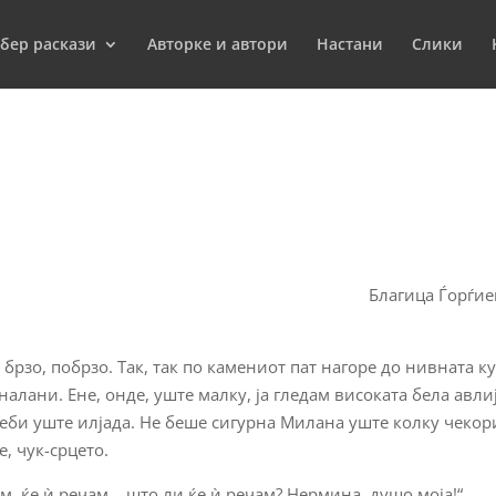
бер раскази
Aвторкe и автори
Настани
Слики
Благица Ѓорѓие
, брзо, побрзо. Так, так по камениот пат нагоре до нивната ку
налани. Ене, онде, уште малку, ја гледам високата бела авлиј
еби уште илјада. Не беше сигурна Милана уште колку чекор
, чук-срцето.
ам, ќе ѝ речам… што ли ќе ѝ речам? Нермина, душо моја!“