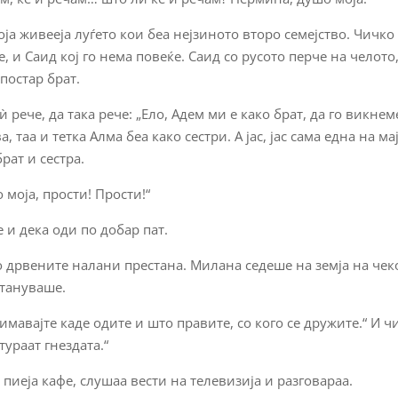
оја живееја луѓето кои беа нејзиното второ семејство. Чичко
, и Саид кој го нема повеќе. Саид со русото перче на челото,
постар брат.
рече, да така рече: „Ело, Адем ми е како брат, да го викнем
, таа и тетка Алма беа како сестри. А јас, јас сама една на ма
рат и сестра.
 моја, прости! Прости!“
 и дека оди по добар пат.
 со дрвените налани престана. Милана седеше на земја на чек
стануваше.
нимавајте каде одите и што правите, со кого се дружите.“ И ч
тураат гнездата.“
пиеја кафе, слушаа вести на телевизија и разговараа.