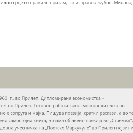
 силно срце со правилен ритам, со исправна љубов. Милана,
1960. г., во Прилеп. Дипломирана економистка –
тет во Прилеп. Тековно работи како сметководителка во
 е сопруга и мајка. Пишува поезија, кратки раскази, а во т
ено самостојна книга, но има објавено поезија во „Стремеж“
едовна учесничка на „Поетско Маркукуле“ во Прилеп нејзин