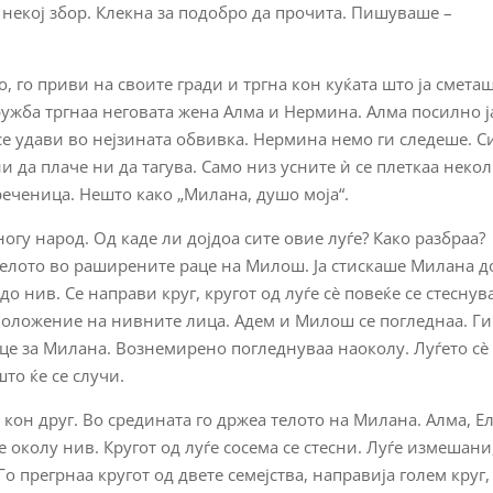
некој збор. Клекна за подобро да прочита. Пишуваше –
, го приви на своите гради и тргна кон куќата што ја сметаш
ружба тргнаа неговата жена Алма и Нермина. Алма посилно ј
 се удави во нејзината обвивка. Нермина немо ги следеше. С
и да плаче ни да тагува. Само низ усните ѝ се плеткаа неко
реченица. Нешто како „Милана, душо моја“.
огу народ. Од каде ли дојдоа сите овие луѓе? Како разбраа?
телото во раширените раце на Милош. Ја стискаше Милана д
о нив. Се направи круг, кругот од луѓе сè повеќе се стеснув
положение на нивните лица. Адем и Милош се погледнаа. Ги
аце за Милана. Вознемирено погледнуваа наоколу. Луѓето сè
то ќе се случи.
кон друг. Во средината го држеа телото на Милана. Алма, Ел
околу нив. Кругот од луѓе сосема се стесни. Луѓе измешани
Го прегрнаа кругот од двете семејства, направија голем круг,