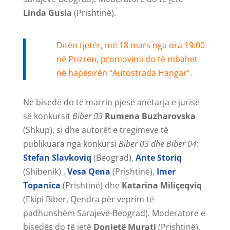
Linda Gusia
(Prishtinë).
Ditën tjetër, më 18 mars nga ora 19:00
në Prizren, promovimi do të mbahet
në hapësirën “Autostrada Hangar”.
Në bisedë do të marrin pjesë anëtarja e jurisë
së konkursit
Biber 03
Rumena Buzharovska
(Shkup), si dhe autorët e tregimeve të
publikuara nga konkursi
Biber 03 dhe Biber 04
:
Stefan Slavkoviq
(Beograd),
Ante Storiq
(Shibenik) ,
Vesa Qena
(Prishtinë),
Imer
Topanica
(Prishtinë) dhe
Katarina Miliçeqviq
(Ekipi Biber, Qendra për veprim të
padhunshëm Sarajevë-Beograd). Moderatore e
bisedës do të jetë
Donjetë Murati
(Prishtinë).