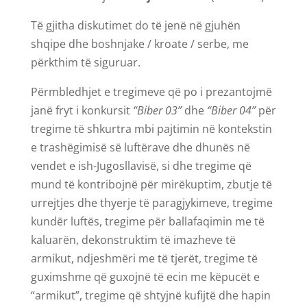
Të gjitha diskutimet do të jenë në gjuhën
shqipe dhe boshnjake / kroate / serbe, me
përkthim të siguruar.
Përmbledhjet e tregimeve që po i prezantojmë
janë fryt i konkursit
“Biber 03”
dhe
“Biber 04”
për
tregime të shkurtra mbi pajtimin në kontekstin
e trashëgimisë së luftërave dhe dhunës në
vendet e ish-Jugosllavisë, si dhe tregime që
mund të kontribojnë për mirëkuptim, zbutje të
urrejtjes dhe thyerje të paragjykimeve, tregime
kundër luftës, tregime për ballafaqimin me të
kaluarën, dekonstruktim të imazheve të
armikut, ndjeshmëri me të tjerët, tregime të
guximshme që guxojnë të ecin me këpucët e
“armikut”, tregime që shtyjnë kufijtë dhe hapin