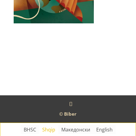
© Biber
BHSC
Shqip
Македонски
English