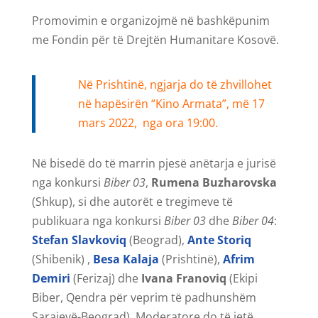
Promovimin e organizojmë në bashkëpunim
me Fondin për të Drejtën Humanitare Kosovë.
Në Prishtinë, ngjarja do të zhvillohet
në hapësirën “Kino Armata”, më 17
mars 2022, nga ora 19:00.
Në bisedë do të marrin pjesë anëtarja e jurisë
nga konkursi
Biber 03
,
Rumena Buzharovska
(Shkup), si dhe autorët e tregimeve të
publikuara nga konkursi
Biber 03
dhe
Biber 04
:
Stefan Slavkoviq
(Beograd),
Ante Storiq
(Shibenik) ,
Besa Kalaja
(Prishtinë),
Afrim
Demiri
(Ferizaj) dhe
Ivana Franoviq
(Ekipi
Biber, Qendra për veprim të padhunshëm
Sarajevë-Beograd). Moderatore do të jetë