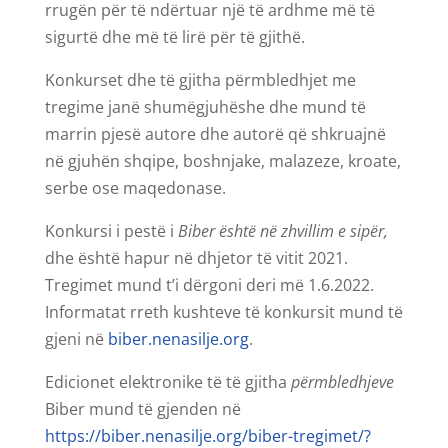
rrugën për të ndërtuar një të ardhme më të
sigurtë dhe më të lirë për të gjithë.
Konkurset dhe të gjitha përmbledhjet me
tregime janë shumëgjuhëshe dhe mund të
marrin pjesë autore dhe autorë që shkruajnë
në gjuhën shqipe, boshnjake, malazeze, kroate,
serbe ose maqedonase.
Konkursi i pestë i
Biber është në zhvillim e sipër,
dhe është hapur në dhjetor të vitit 2021.
Tregimet mund t’i dërgoni deri më 1.6.2022.
Informatat rreth kushteve të konkursit mund të
gjeni në
biber.nenasilje.org
.
Edicionet elektronike të të gjitha
përmbledhjeve
Biber mund të gjenden në
https://biber.nenasilje.org/biber-tregimet/?