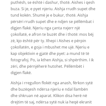
puthësh, se është i dashur, thotë. Aishes i qesh
buza. Si je, e pyet njeriu. Aishja rrudh supet dhe
tund kokën. Shumë je e bukur, thotë. Aishja
përsëri rrudh supet dhe e ndjen se pëllëmbat i
digjen flakë. Njeriu nga çanta nxjerr një
çokollatë, e afron te buzët dhe i thotë: mos bëj
zë, kjo është për ty. Xhepi i Aishes e përpin
çokollatën, e goja i mbushet me ujë. Njeriu e
kap objektivin e gjatë dhe pyet: a mund të të
fotografoj. Po, ia kthen Aishja, si shpërthim. I ik
zëri, dhe përnjëherë hutohet. Pëllëmbët i
digjen flakë.
Aishja i rregullon flokët nga anash, fërkon sytë
dhe buzëqesh ndërsa njeriu e ndal llambën
dhe shkruan në aparat. Klikon disa herë në
drejtim të saj, ndërsa sytë nuk ia heqë ekranit