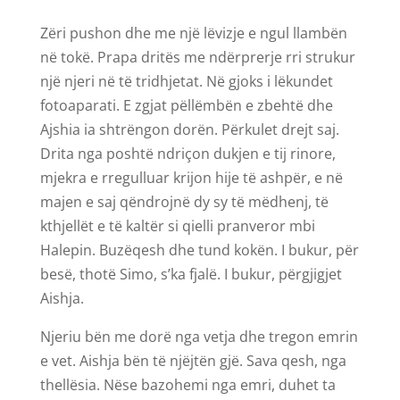
Zëri pushon dhe me një lëvizje e ngul llambën
në tokë. Prapa dritës me ndërprerje rri strukur
një njeri në të tridhjetat. Në gjoks i lëkundet
fotoaparati. E zgjat pëllëmbën e zbehtë dhe
Ajshia ia shtrëngon dorën. Përkulet drejt saj.
Drita nga poshtë ndriçon dukjen e tij rinore,
mjekra e rregulluar krijon hije të ashpër, e në
majen e saj qëndrojnë dy sy të mëdhenj, të
kthjellët e të kaltër si qielli pranveror mbi
Halepin. Buzëqesh dhe tund kokën. I bukur, për
besë, thotë Simo, s’ka fjalë. I bukur, përgjigjet
Aishja.
Njeriu bën me dorë nga vetja dhe tregon emrin
e vet. Aishja bën të njëjtën gjë. Sava qesh, nga
thellësia. Nëse bazohemi nga emri, duhet ta