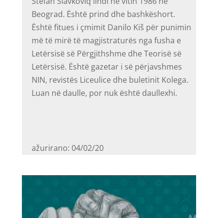
Stefan Slavkoviq lindi në vitin 1986 në
Beograd. Është prind dhe bashkëshort.
Është fitues i çmimit Danilo Kiš për punimin
më të mirë të magjistraturës nga fusha e
Letërsisë së Përgjithshme dhe Teorisë së
Letërsisë. Është gazetar i së përjavshmes
NIN, revistës Liceulice dhe buletinit Kolega.
Luan në daulle, por nuk është daullexhi.
ažurirano: 04/02/20