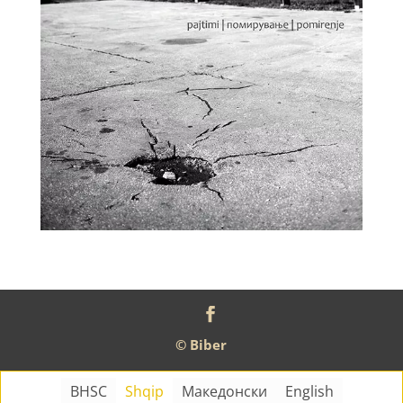
© Biber
BHSC
Shqip
Македонски
English