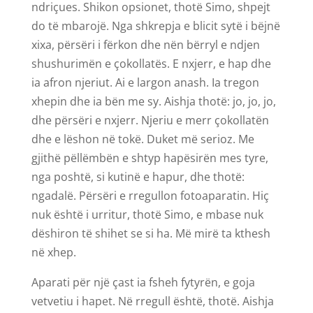
ndriçues. Shikon opsionet, thotë Simo, shpejt
do të mbarojë. Nga shkrepja e blicit sytë i bëjnë
xixa, përsëri i fërkon dhe nën bërryl e ndjen
shushurimën e çokollatës. E nxjerr, e hap dhe
ia afron njeriut. Ai e largon anash. Ia tregon
xhepin dhe ia bën me sy. Aishja thotë: jo, jo, jo,
dhe përsëri e nxjerr. Njeriu e merr çokollatën
dhe e lëshon në tokë. Duket më serioz. Me
gjithë pëllëmbën e shtyp hapësirën mes tyre,
nga poshtë, si kutinë e hapur, dhe thotë:
ngadalë. Përsëri e rregullon fotoaparatin. Hiç
nuk është i urritur, thotë Simo, e mbase nuk
dëshiron të shihet se si ha. Më mirë ta kthesh
në xhep.
Aparati për një çast ia fsheh fytyrën, e goja
vetvetiu i hapet. Në rregull është, thotë. Aishja