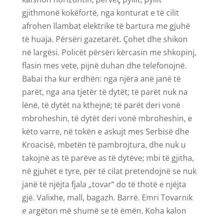
gjithmonë kokëfortë, nga konturat e të cilit
afrohen llambat elektrike të bartura me gjuhë
të huaja. Përsëri gazetarët. Çohet dhe shikon
në largësi. Policët përsëri kërcasin me shkopinj,
flasin mes vete, pijnë duhan dhe telefonojnë.
Babai tha kur erdhën: nga njëra anë janë të
parët, nga ana tjetër të dytët; të parët nuk na
lënë, të dytët na kthejnë; të parët deri vonë
mbroheshin, të dytët deri vonë mbroheshin, e
këto varre, në tokën e askujt mes Serbisë dhe
Kroacisë, mbetën të pambrojtura, dhe nuk u
takojnë as të parëve as të dytëve; mbi të gjitha,
në gjuhët e tyre, për të cilat pretendojnë se nuk
janë të njëjta fjala „tovar“ do të thotë e njëjta
gjë. Valixhe, mall, bagazh. Barrë. Emri Tovarnik
e argëton më shumë se të ëmën. Koha kalon