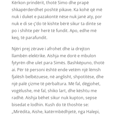
Kërkon prindërit, thotë Simo dhe prapë
shkapërderdhet poshtë pikave. Ka kohë që më
nuk i duket e pazakontë nëse nuk janë aty, por
nuk e di se ç’do të kishte bërë sikur ta dinte se
po i shihte për herë të fundit. Apo, edhe më
keq, të parafundit.
Njëri prej zërave i afrohet dhe ia drejton
llambën elektrike. Aishja me dorë e mbulon
fytyrën dhe ulet para Simës. Bashkëpuno, thotë
ai. Për të personi është ende vetëm një lëmsh
fjalësh belbëzuese, në anglisht, shpotitëse, dhe
një palë çizme të përbaltura. Më fal, dëgjohet,
vogëlushe, më fal, shiko lart, dhe kështu me
radhë. Aishja bëhet sikur nuk kupton, sepse
bisedat e lodhin. Kush do të thoshte se:
„Mirëdita, Aishe, katërmbëdhjetë, nga Halepi,