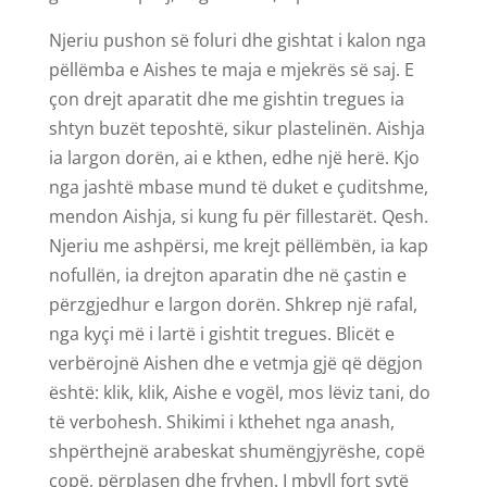
Njeriu pushon së foluri dhe gishtat i kalon nga
pëllëmba e Aishes te maja e mjekrës së saj. E
çon drejt aparatit dhe me gishtin tregues ia
shtyn buzët teposhtë, sikur plastelinën. Aishja
ia largon dorën, ai e kthen, edhe një herë. Kjo
nga jashtë mbase mund të duket e çuditshme,
mendon Aishja, si kung fu për fillestarët. Qesh.
Njeriu me ashpërsi, me krejt pëllëmbën, ia kap
nofullën, ia drejton aparatin dhe në çastin e
përzgjedhur e largon dorën. Shkrep një rafal,
nga kyçi më i lartë i gishtit tregues. Blicët e
verbërojnë Aishen dhe e vetmja gjë që dëgjon
është: klik, klik, Aishe e vogël, mos lëviz tani, do
të verbohesh. Shikimi i kthehet nga anash,
shpërthejnë arabeskat shumëngjyrëshe, copë
copë, përplasen dhe fryhen. I mbyll fort sytë