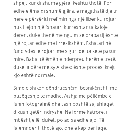
shpejt kur di shumë gjëra, kështu thotë. Por
edhe e ëma di shumë gjëra, e megjithatë dje tri
herë e përsëriti rrëfimin nga një libër ku rojtari
nuk i lejon një fshatari kurreshtar ta kalojë
derën, duke thënë me ngulm se prapa tij është
një rojtar edhe më i rrezikshëm. Fshatari në
fund vdes, e rojtari me siguri del ta ketë pasur
mirë. Babai të ëmën e ndërpreu herën e tretë,
duke ia bërë me sy Aishes: është proces, krejt
kjo është normale.
Simo e shikon qëndrueshëm, besnikërisht, me
buzëqeshje të madhe. Aishja me pëllëmbë e
fshin fotografinë dhe tash poshtë saj shfaqet
dikush tjetër, ndryshe. Në formë katrore, i
mbështjellë, duket, po aq sa edhe ajo. Të
falemnderit, thotë ajo, dhe e kap për faqe.