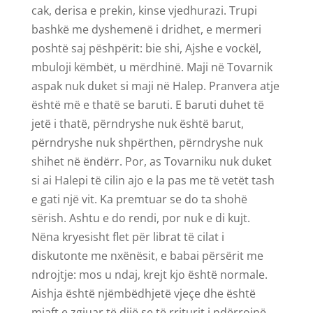
cak, derisa e prekin, kinse vjedhurazi. Trupi
bashkë me dyshemenë i dridhet, e mermeri
poshtë saj pëshpërit: bie shi, Ajshe e vockël,
mbuloji këmbët, u mërdhinë. Maji në Tovarnik
aspak nuk duket si maji në Halep. Pranvera atje
është më e thatë se baruti. E baruti duhet të
jetë i thatë, përndryshe nuk është barut,
përndryshe nuk shpërthen, përndryshe nuk
shihet në ëndërr. Por, as Tovarniku nuk duket
si ai Halepi të cilin ajo e la pas me të vetët tash
e gati një vit. Ka premtuar se do ta shohë
sërish. Ashtu e do rendi, por nuk e di kujt.
Nëna kryesisht flet për librat të cilat i
diskutonte me nxënësit, e babai përsërit me
ndrojtje: mos u ndaj, krejt kjo është normale.
Aishja është njëmbëdhjetë vjeçe dhe është
mjaft e zgjuar të dijë se të rriturit i ndërrojnë