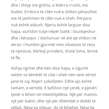
dhe i shtyp me gishta, si kokrra rrushi, me
butësi. Errësira të cilën nuk e shikon përputhet
me të jashtmen të cilën nuk e sheh. Përpara
nuk është askush. Njeriu është larguar disa
hapa, vazhdon tutje nëpër baltë, i buzëqeshur
dhe i kënaqur, i dashuruar në atë që shikon në
ekran. I humbin gjurmët mes siluetave të zeza
të njerëzve. Kërkoji prindërit, thotë Simo, lërmë
të fle.
Aishja ngritet dhe bën disa hapa, e sigurtë
vetëm se këmbët të cilat i sheh nën vete vërtet
janë të saj. Nxjerr çokollatën. Edhe ajo është
tamam, e vërtetë. E kafshon një çerek, e pjesën
tjetër e kthen në mbështjellëse. Një për mamin,
një për babin, dhe një për dhëmbët e dobët të
vëllait. Nëse ka shkuar, do të kthehet. Nëse ka