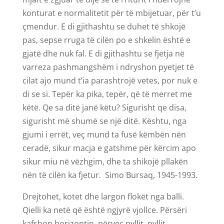
konturat e normalitetit për të mbijetuar, për t’u
çmendur. E di gjithashtu se duhet të shkojë
pas, sepse rruga të cilën po e shkelin është e
gjatë dhe nuk fal. E di gjithashtu se fjetja në
varreza pashmangshëm i ndryshon pyetjet të
cilat ajo mund t’ia parashtrojë vetes, por nuk e
di se si. Tepër ka pika, tepër, që të merret me
këtë. Qe sa ditë janë këtu? Sigurisht qe disa,
sigurisht më shumë se një ditë. Kështu, nga
gjumi i errët, veç mund ta fusë këmbën nën
ceradë, sikur macja e gatshme për kërcim apo
sikur miu në vëzhgim, dhe ta shikojë pllakën
nën të cilën ka fjetur. Simo Bursaq, 1945-1993.
Drejtohet, kotet dhe largon flokët nga balli.
Qielli ka netë që është ngjyrë vjollce. Përsëri
kafshon horizontin, përveç pyllit, pyllit