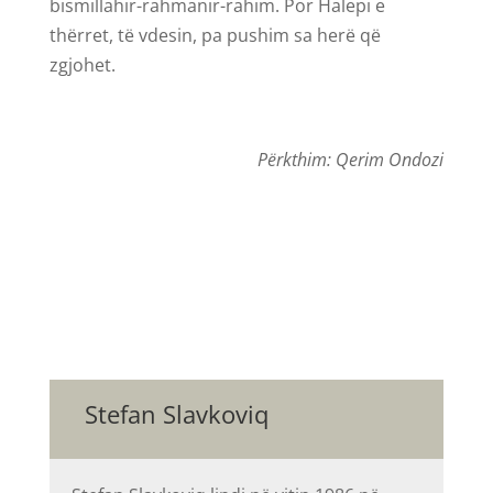
bismillahir-rahmanir-rahim. Por Halepi e
thërret, të vdesin, pa pushim sa herë që
zgjohet.
Përkthim: Qerim Ondozi
Stefan Slavkoviq