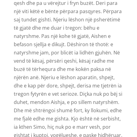
qesh dhe pa u vërejtur i fryn buzët. Deri para
një viti këtë e bënte përpara pasqyres. Përpara
saj tundet gishti. Njeriu lëshon një psherëtimë
të gjatë dhe me duar i tregon: bëhu e
natyrshme. Pas një kohe të gjatë, Aishen e
befason sjellja e dikujt. Dëshiron të thotë: e
natyrshme jam, por blicët ia lidhën gjuhën. Në
vend të kësaj, përsëri qeshi, kësaj radhe me
buzë të tërhequra dhe me kokën paksa në
njërën anë. Njeriu e lëshon aparatin, shpejt,
dhe e kap për dore, shpejt, derisa me tjetrën ia
tregon fytyrën e vet serioze. Diçka nuk po bëj si
duhet, mendon Aishja, e po sillem natyrshëm.
Dhe më shtrëngoi shumë fort, ky llokumi, edhe
me fjalë edhe me gishta. Kjo është në serbisht,
ia kthen Simo, hiç nuk po e marr vesh, por
gishtat i kuptoj, vogëlueshe, e paske hidhëruar.