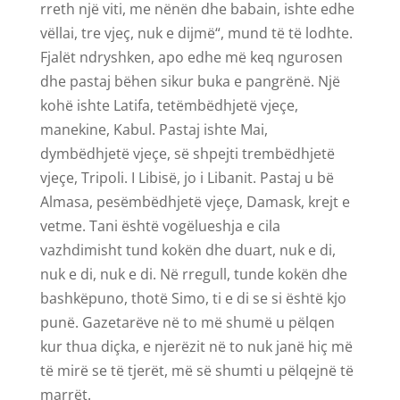
rreth një viti, me nënën dhe babain, ishte edhe
vëllai, tre vjeç, nuk e dijmë“, mund të të lodhte.
Fjalët ndryshken, apo edhe më keq ngurosen
dhe pastaj bëhen sikur buka e pangrënë. Një
kohë ishte Latifa, tetëmbëdhjetë vjeçe,
manekine, Kabul. Pastaj ishte Mai,
dymbëdhjetë vjeçe, së shpejti trembëdhjetë
vjeçe, Tripoli. I Libisë, jo i Libanit. Pastaj u bë
Almasa, pesëmbëdhjetë vjeçe, Damask, krejt e
vetme. Tani është vogëlueshja e cila
vazhdimisht tund kokën dhe duart, nuk e di,
nuk e di, nuk e di. Në rregull, tunde kokën dhe
bashkëpuno, thotë Simo, ti e di se si është kjo
punë. Gazetarëve në to më shumë u pëlqen
kur thua diçka, e njerëzit në to nuk janë hiç më
të mirë se të tjerët, më së shumti u pëlqejnë të
marrët.