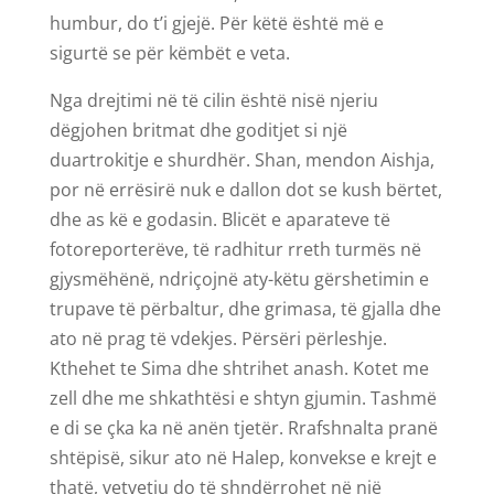
humbur, do t’i gjejë. Për këtë është më e
sigurtë se për këmbët e veta.
Nga drejtimi në të cilin është nisë njeriu
dëgjohen britmat dhe goditjet si një
duartrokitje e shurdhër. Shan, mendon Aishja,
por në errësirë nuk e dallon dot se kush bërtet,
dhe as kë e godasin. Blicët e aparateve të
fotoreporterëve, të radhitur rreth turmës në
gjysmëhënë, ndriçojnë aty-këtu gërshetimin e
trupave të përbaltur, dhe grimasa, të gjalla dhe
ato në prag të vdekjes. Përsëri përleshje.
Kthehet te Sima dhe shtrihet anash. Kotet me
zell dhe me shkathtësi e shtyn gjumin. Tashmë
e di se çka ka në anën tjetër. Rrafshnalta pranë
shtëpisë, sikur ato në Halep, konvekse e krejt e
thatë, vetvetiu do të shndërrohet në një