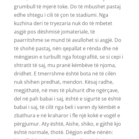
grumbull të mjerë toke. Do të mbushet pastaj
edhe shtegu i cili të çon te stadiumi. Nga
kuzhina deri te tryezaria nuk do të mbetet
asgjë pos dëshmisë jomateriale, të
paarritshme se mund të avullohet si asgjë. Do
të shohë pastaj, nën qepallat e rënda dhe në
mëngjesin e turbullt nga fotografitë, se si cepi i
shtratit të saj, mu pranë këmbëve të njoma,
dridhet. E tmerrshme është bota në të cilën
nuk shihen predhat, mendon. Kësaj radhe,
megjithatë, në mes të pluhurit dhe ngërçave,
del në pah babai i saj, është e sigurtë se është
babai i saj, të cilit nga beli i varen dy këmbët e
zbathura e në kraharor i fle një kokë e vogël e
përgjumur. Aty është, Aishe, shiko, e gjithë kjo
është normale, thotë. Dëgjon edhe nënën: