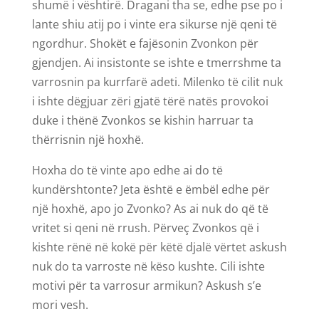
shumë i vështirë. Dragani tha se, edhe pse po i
lante shiu atij po i vinte era sikurse një qeni të
ngordhur. Shokët e fajësonin Zvonkon për
gjendjen. Ai insistonte se ishte e tmerrshme ta
varrosnin pa kurrfarë adeti. Milenko të cilit nuk
i ishte dëgjuar zëri gjatë tërë natës provokoi
duke i thënë Zvonkos se kishin harruar ta
thërrisnin një hoxhë.
Hoxha do të vinte apo edhe ai do të
kundërshtonte? Jeta është e ëmbël edhe për
një hoxhë, apo jo Zvonko? As ai nuk do që të
vritet si qeni në rrush. Përveç Zvonkos që i
kishte rënë në kokë për këtë djalë vërtet askush
nuk do ta varroste në këso kushte. Cili ishte
motivi për ta varrosur armikun? Askush s’e
mori vesh.