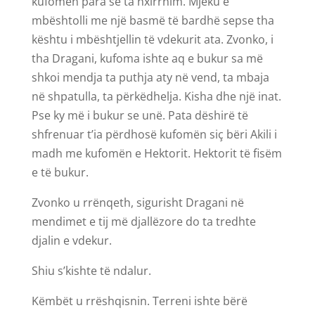
kufomën para se ta nxirrnim. Mjeku e
mbështolli me një basmë të bardhë sepse tha
kështu i mbështjellin të vdekurit ata. Zvonko, i
tha Dragani, kufoma ishte aq e bukur sa më
shkoi mendja ta puthja aty në vend, ta mbaja
në shpatulla, ta përkëdhelja. Kisha dhe një inat.
Pse ky më i bukur se unë. Pata dëshirë të
shfrenuar t’ia përdhosë kufomën siç bëri Akili i
madh me kufomën e Hektorit. Hektorit të fisëm
e të bukur.
Zvonko u rrënqeth, sigurisht Dragani në
mendimet e tij më djallëzore do ta tredhte
djalin e vdekur.
Shiu s’kishte të ndalur.
Këmbët u rrëshqisnin. Terreni ishte bërë