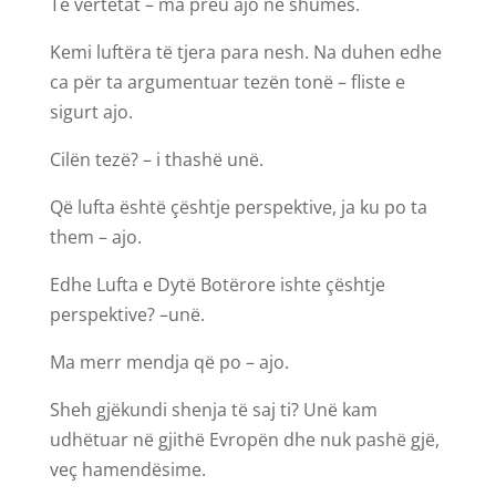
Të vërtetat – ma preu ajo në shumës.
Kemi luftëra të tjera para nesh. Na duhen edhe
ca për ta argumentuar tezën tonë – fliste e
sigurt ajo.
Cilën tezë? – i thashë unë.
Që lufta është çështje perspektive, ja ku po ta
them – ajo.
Edhe Lufta e Dytë Botërore ishte çështje
perspektive? –unë.
Ma merr mendja që po – ajo.
Sheh gjëkundi shenja të saj ti? Unë kam
udhëtuar në gjithë Evropën dhe nuk pashë gjë,
veç hamendësime.