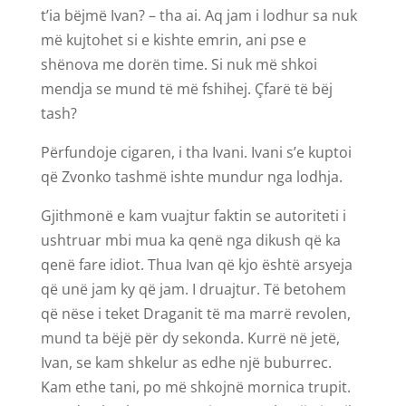
t’ia bëjmë Ivan? – tha ai. Aq jam i lodhur sa nuk
më kujtohet si e kishte emrin, ani pse e
shënova me dorën time. Si nuk më shkoi
mendja se mund të më fshihej. Çfarë të bëj
tash?
Përfundoje cigaren, i tha Ivani. Ivani s’e kuptoi
që Zvonko tashmë ishte mundur nga lodhja.
Gjithmonë e kam vuajtur faktin se autoriteti i
ushtruar mbi mua ka qenë nga dikush që ka
qenë fare idiot. Thua Ivan që kjo është arsyeja
që unë jam ky që jam. I druajtur. Të betohem
që nëse i teket Draganit të ma marrë revolen,
mund ta bëjë për dy sekonda. Kurrë në jetë,
Ivan, se kam shkelur as edhe një buburrec.
Kam ethe tani, po më shkojnë mornica trupit.