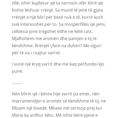
tillë, ishin kujdesur që ta varrosin afër blirit që
kishte lëshuar rrënjë. Sa mund të jenë të gjata
rrënjët e një bliri për besë nuk e di, kurrë kush
nuk interesohet për to. Sa mospërfillës që jemi,
cektësia jonë tregohet edhe në këtë rast.
Mjaftohemi me aromën dhe pamjen e tij të
këndshme. Rrënjët çfarë na duhen? Me siguri
për të na i ruajtur varret.
I vunë një kryq varrit dhe me kaq përfundoi kjo
punë.
……….
Nën blirin që i bënte hije varrit pa emër, nën
marramendjen e aromës së këndshme të tij, ne
filluam një bisedë. Mbase më seriozja prej kur
Maria ka ardhur këtu. Më ishte bërë pjesë e