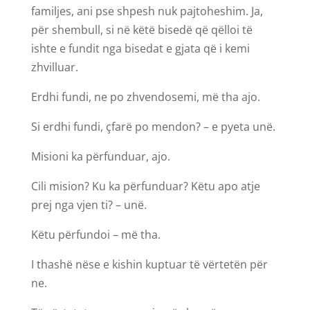
familjes, ani pse shpesh nuk pajtoheshim. Ja,
për shembull, si në këtë bisedë që qëlloi të
ishte e fundit nga bisedat e gjata që i kemi
zhvilluar.
Erdhi fundi, ne po zhvendosemi, më tha ajo.
Si erdhi fundi, çfarë po mendon? – e pyeta unë.
Misioni ka përfunduar, ajo.
Cili mision? Ku ka përfunduar? Këtu apo atje
prej nga vjen ti? – unë.
Këtu përfundoi – më tha.
I thashë nëse e kishin kuptuar të vërtetën për
ne.