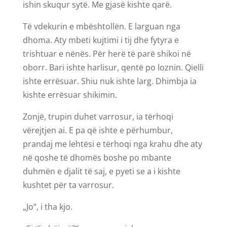
ishin skuqur sytë. Me gjasë kishte qarë.
Të vdekurin e mbështollën. E larguan nga
dhoma. Aty mbeti kujtimi i tij dhe fytyra e
trishtuar e nënës. Për herë të parë shikoi në
oborr. Bari ishte harlisur, qentë po loznin. Qielli
ishte errësuar. Shiu nuk ishte larg. Dhimbja ia
kishte errësuar shikimin.
Zonjë, trupin duhet varrosur, ia tërhoqi
vërejtjen ai. E pa që ishte e përhumbur,
prandaj me lehtësi e tërhoqi nga krahu dhe aty
në qoshe të dhomës boshe po mbante
duhmën e djalit të saj, e pyeti se a i kishte
kushtet për ta varrosur.
„Jo“, i tha kjo.