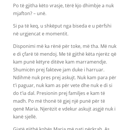
Po të gjitha këto vrasje, tërë kjo dhimbje a nuk
mjafton? – unë.
Si pa të keq, u shkëput nga biseda e u përfshi
në urgjencat e momentit.
Disponimi më ka rënë për toke, më tha. Më nuk
e di çfarë të mendoj. Me të gjithë këta njerëz që
kam punë këtyre ditëve kam marramendje.
Shumicën prej fakteve jam duke i harruar.
Ndihmë nuk pres prej askujt. Nuk kam para për
t’i paguar, nuk kam as për vete dhe nuk e di si
do t’ia dal. Presionin prej familjes e kam të
madh. Po më thonë të gjej një punë për të
qenë Maria. Njerëzit e vdekur askujt asgjë nuk i
kanë sjellë.
Gjatë gjithë kohës Maria më pati përkrah. As