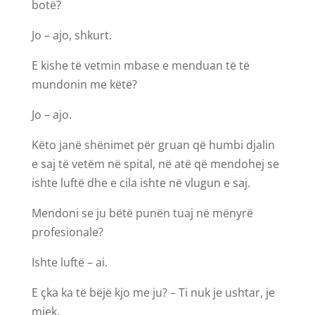
botë?
Jo – ajo, shkurt.
E kishe të vetmin mbase e menduan të të
mundonin me këtë?
Jo – ajo.
Këto janë shënimet për gruan që humbi djalin
e saj të vetëm në spital, në atë që mendohej se
ishte luftë dhe e cila ishte në vlugun e saj.
Mendoni se ju bëtë punën tuaj në mënyrë
profesionale?
Ishte luftë – ai.
E çka ka të bëjë kjo me ju? – Ti nuk je ushtar, je
mjek.