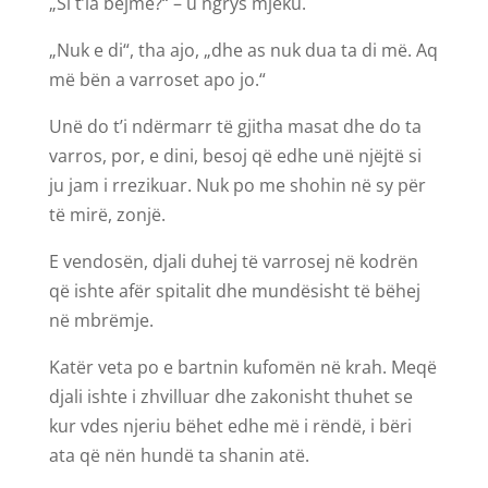
„Si t’ia bëjmë?“ – u ngrys mjeku.
„Nuk e di“, tha ajo, „dhe as nuk dua ta di më. Aq
më bën a varroset apo jo.“
Unë do t’i ndërmarr të gjitha masat dhe do ta
varros, por, e dini, besoj që edhe unë njëjtë si
ju jam i rrezikuar. Nuk po me shohin në sy për
të mirë, zonjë.
E vendosën, djali duhej të varrosej në kodrën
që ishte afër spitalit dhe mundësisht të bëhej
në mbrëmje.
Katër veta po e bartnin kufomën në krah. Meqë
djali ishte i zhvilluar dhe zakonisht thuhet se
kur vdes njeriu bëhet edhe më i rëndë, i bëri
ata që nën hundë ta shanin atë.