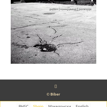
© Biber
BHSC
Shqip
Македонски
English