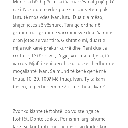
Mund ta bësh për mua t’ia marrësh atij një pikë
raki. Nuk dua të vdes pa e shijuar vetëm pak.
Lutu të mos vdes Ivan, lutu. Dua t’ia mësoj
shijen jetës së vështirë. Tani që erdha në
grupin tuaj, grupin e varrmihësve dua t’ia ndiej
erën jetës së vështirë. Gishtat e mi, duart e
mija nuk kanë prekur kurrë dhe. Tani dua ta
rrotulloj të tërin vet, t’i gjej viktimat e tjera, t’i
varros. Mjaft i keni përdhosur duke i hedhur në
moçalishtë, Ivan. Sa mund të kenë qenë më
thuaj, 10, 20, 100? Më thuaj, Ivan. Ty ta kam
besën, të përbehem në Zot më thuaj, Ivan?
Zvonko kishte të ftohtë, po vdiste nga të
ftohtët. Donte të ikte. Por ishin larg, shumë
larg. Se kuptonte më ç’iu desh kjo kodër kur