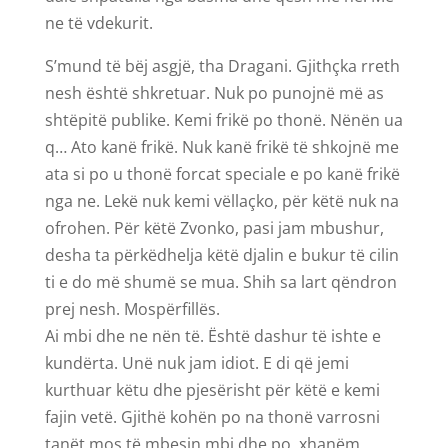
ne të vdekurit.
S’mund të bëj asgjë, tha Dragani. Gjithçka rreth
nesh është shkretuar. Nuk po punojnë më as
shtëpitë publike. Kemi frikë po thonë. Nënën ua
q… Ato kanë frikë. Nuk kanë frikë të shkojnë me
ata si po u thonë forcat speciale e po kanë frikë
nga ne. Lekë nuk kemi vëllaçko, për këtë nuk na
ofrohen. Për këtë Zvonko, pasi jam mbushur,
desha ta përkëdhelja këtë djalin e bukur të cilin
ti e do më shumë se mua. Shih sa lart qëndron
prej nesh. Mospërfillës.
Ai mbi dhe ne nën të. Është dashur të ishte e
kundërta. Unë nuk jam idiot. E di që jemi
kurthuar këtu dhe pjesërisht për këtë e kemi
fajin vetë. Gjithë kohën po na thonë varrosni
tanët mos të mbesin mbi dhe po, xhanëm,