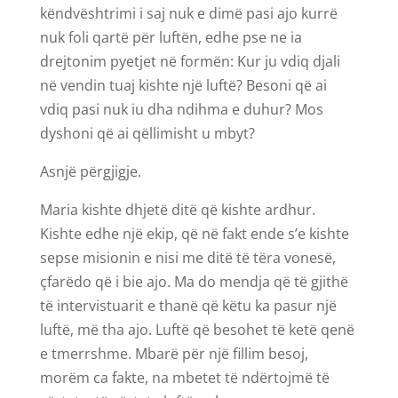
këndvështrimi i saj nuk e dimë pasi ajo kurrë
nuk foli qartë për luftën, edhe pse ne ia
drejtonim pyetjet në formën: Kur ju vdiq djali
në vendin tuaj kishte një luftë? Besoni që ai
vdiq pasi nuk iu dha ndihma e duhur? Mos
dyshoni që ai qëllimisht u mbyt?
Asnjë përgjigje.
Maria kishte dhjetë ditë që kishte ardhur.
Kishte edhe një ekip, që në fakt ende s’e kishte
sepse misionin e nisi me ditë të tëra vonesë,
çfarëdo që i bie ajo. Ma do mendja që të gjithë
të intervistuarit e thanë që këtu ka pasur një
luftë, më tha ajo. Luftë që besohet të ketë qenë
e tmerrshme. Mbarë për një fillim besoj,
morëm ca fakte, na mbetet të ndërtojmë të