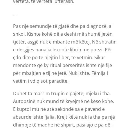
vërteta, të vërteta luftërash.
…
Pas një sëmundje të gjatë dhe pa diagnozë, ai
shkoi. Kishte kohë që e deshi më shumë jetën
tjetër, asgjë nuk e mbante më këtej. Në shtratin
e dergjjes nana ia lexonte librin me poezi. Për
çdo ditë po të njëjtin libër, të vetmin. Sikur
mendonte që ky ritual përsëritës ishte një fije
për mbajtjen e tij në jetë. Nuk ishte. Fëmija i
vetëm i vdiq sot paradite.
Duhet ta marrim trupin e pajetë, mjeku i tha.
Autopsinë nuk mund të kryejmë në këso kohe.
E kuptoi mu në atë sekondë sa e pavend e
absurde ishte fjalia. Krejt këtë nuk ia tha pa një
dhimbje të madhe në shpirt, pasi ajo e pa që i