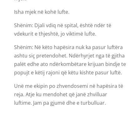
Isha mjek në kohë lufte.
Shënim: Djali vdiq në spital, është ndër të
vdekurit e thjeshtë, jo viktimë lufte.
Shënim: Në këto hapësira nuk ka pasur luftëra
ashtu siç pretendohet. Ndërhyrjet nga të gjitha
palët edhe ato ndërkombëtare krijuan bindje te
popujt e këtij rajoni që këtu kishte pasur luftë.
Unë me ekipin po zhvendosemi në hapësira të
reja. Atje ku mendohet që janë zhvilluar
luftime. Jam pa gjumë dhe e turbulluar.