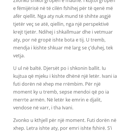
Zvonko shikoi gropën e madhe. I kujtoi gropën
e fëmijërisë në të cilën fshihej për të qenë më
afër qiellit. Nga aty nuk mund të shihte asgjë
tjetër veç se atë, qiellin, nga një perspektivë
krejt tjetër. Ndihej i shkallmuar dhe i vetmuar
aty, por në gropë ishte bota e tij. U tremb,
mendja i kishte shkuar më larg se ç’duhej, tek
vetja.
U ul në baltë. Djersët po i shkonin ballit. Iu
kujtua që mjeku i kishte dhënë një letër. Ivani ia
futi dorën në xhep me rrëmbim. Për një
moment ky u tremb, sepse mendoi që po ia
merrte armën. Në letër ke emrin e djalit,
vendose në varr, i tha Ivani.
Zvonko u kthjell për një moment. Futi dorën në
xhep. Letra ishte aty, por emri ishte fshirë. S’i