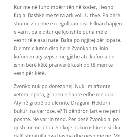
Kur me në fund mbërritën në kodër, i lëshoi
fuqia. Bashkë më të ra arkivoli. U thye. Pa bërë
shumë zhurmë e rregulluan disi. Filluan hapjen
e varrit pa e ditur që kjo ishte puna më e
vështirë e asaj nate. Balta po ngjitej për lopate.
Djemtë e lutën disa herë Zvonkon ta linin
kufomën aty sepse me gjithë ato kufoma që
ishin bërë këtë pranverë kush do të merrte
vesh për këtë.
Zvonko nuk po dorëzohej. Nuk i mjaftonte
vetëm lopata, gropën e hapte edhe me duar.
Aty në gropë po ulërinte Dragani. Hektor i
bukur, na varrose, ë? Ti qëndron lart e ne jemi
poshtë. Në varrin tënd. Për besë Zvonko ai po
qesh me ne, i tha. Shikoje bukuroshin se si i ka
dalë shpatulla nga basma dhe qesh me ne. Me