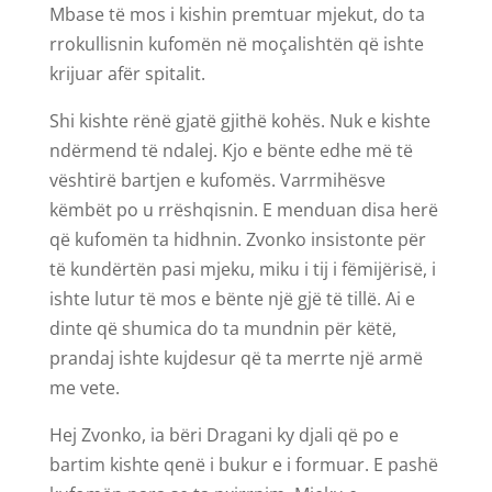
Mbase të mos i kishin premtuar mjekut, do ta
rrokullisnin kufomën në moçalishtën që ishte
krijuar afër spitalit.
Shi kishte rënë gjatë gjithë kohës. Nuk e kishte
ndërmend të ndalej. Kjo e bënte edhe më të
vështirë bartjen e kufomës. Varrmihësve
këmbët po u rrëshqisnin. E menduan disa herë
që kufomën ta hidhnin. Zvonko insistonte për
të kundërtën pasi mjeku, miku i tij i fëmijërisë, i
ishte lutur të mos e bënte një gjë të tillë. Ai e
dinte që shumica do ta mundnin për këtë,
prandaj ishte kujdesur që ta merrte një armë
me vete.
Hej Zvonko, ia bëri Dragani ky djali që po e
bartim kishte qenë i bukur e i formuar. E pashë