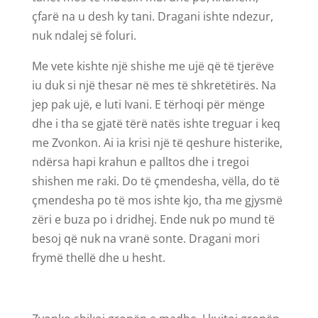
çfarë na u desh ky tani. Dragani ishte ndezur,
nuk ndalej së foluri.
Me vete kishte një shishe me ujë që të tjerëve
iu duk si një thesar në mes të shkretëtirës. Na
jep pak ujë, e luti Ivani. E tërhoqi për mënge
dhe i tha se gjatë tërë natës ishte treguar i keq
me Zvonkon. Ai ia krisi një të qeshure histerike,
ndërsa hapi krahun e palltos dhe i tregoi
shishen me raki. Do të çmendesha, vëlla, do të
çmendesha po të mos ishte kjo, tha me gjysmë
zëri e buza po i dridhej. Ende nuk po mund të
besoj që nuk na vranë sonte. Dragani mori
frymë thellë dhe u hesht.