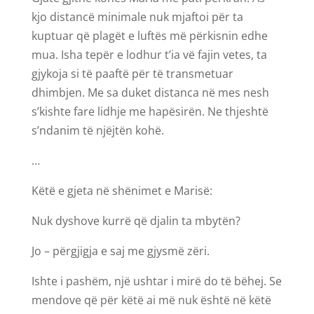
kjo distancë minimale nuk mjaftoi për ta
kuptuar që plagët e luftës më përkisnin edhe
mua. Isha tepër e lodhur t’ia vë fajin vetes, ta
gjykoja si të paaftë për të transmetuar
dhimbjen. Me sa duket distanca në mes nesh
s’kishte fare lidhje me hapësirën. Ne thjeshtë
s’ndanim të njëjtën kohë.
…
Këtë e gjeta në shënimet e Marisë:
Nuk dyshove kurrë që djalin ta mbytën?
Jo – përgjigja e saj me gjysmë zëri.
Ishte i pashëm, një ushtar i mirë do të bëhej. Se
mendove që për këtë ai më nuk është në këtë