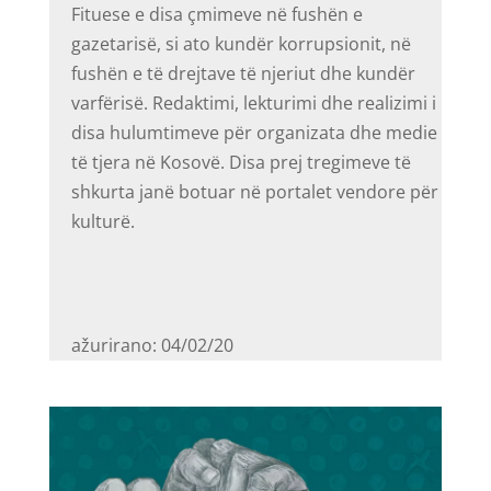
Fituese e disa çmimeve në fushën e
gazetarisë, si ato kundër korrupsionit, në
fushën e të drejtave të njeriut dhe kundër
varfërisë. Redaktimi, lekturimi dhe realizimi i
disa hulumtimeve për organizata dhe medie
të tjera në Kosovë. Disa prej tregimeve të
shkurta janë botuar në portalet vendore për
kulturë.
ažurirano: 04/02/20