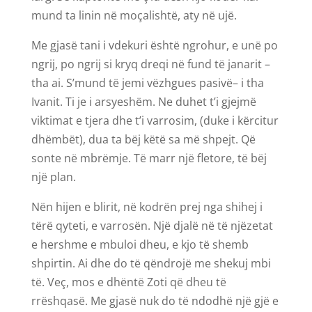
mund ta linin në moçalishtë, aty në ujë.
Me gjasë tani i vdekuri është ngrohur, e unë po
ngrij, po ngrij si kryq dreqi në fund të janarit –
tha ai. S’mund të jemi vëzhgues pasivë– i tha
Ivanit. Ti je i arsyeshëm. Ne duhet t’i gjejmë
viktimat e tjera dhe t’i varrosim, (duke i kërcitur
dhëmbët), dua ta bëj këtë sa më shpejt. Që
sonte në mbrëmje. Të marr një fletore, të bëj
një plan.
Nën hijen e blirit, në kodrën prej nga shihej i
tërë qyteti, e varrosën. Një djalë në të njëzetat
e hershme e mbuloi dheu, e kjo të shemb
shpirtin. Ai dhe do të qëndrojë me shekuj mbi
të. Veç, mos e dhëntë Zoti që dheu të
rrëshqasë. Me gjasë nuk do të ndodhë një gjë e