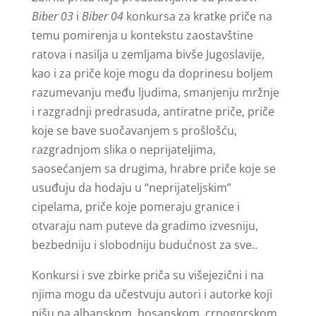
Biber 03
i
Biber 04
konkursa za kratke priče na
temu pomirenja u kontekstu zaostavštine
ratova i nasilja u zemljama bivše Jugoslavije,
kao i za priče koje mogu da doprinesu boljem
razumevanju među ljudima, smanjenju mržnje
i razgradnji predrasuda, antiratne priče, priče
koje se bave suočavanjem s prošlošću,
razgradnjom slika o neprijateljima,
saosećanjem sa drugima, hrabre priče koje se
usuđuju da hodaju u “neprijateljskim”
cipelama, priče koje pomeraju granice i
otvaraju nam puteve da gradimo izvesniju,
bezbedniju i slobodniju budućnost za sve..
Konkursi i sve zbirke priča su višejezični i na
njima mogu da učestvuju autori i autorke koji
pišu na albanskom, bosanskom, crnogorskom,