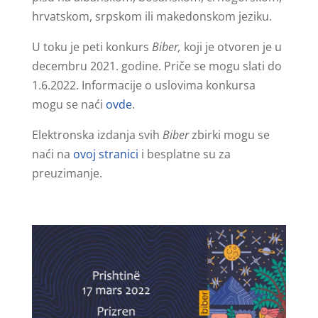
hrvatskom, srpskom ili makedonskom jeziku.
U toku je peti konkurs
Biber,
koji je otvoren je u
decembru 2021. godine. Priče se mogu slati do
1.6.2022. Informacije o uslovima konkursa
mogu se naći
ovde
.
Elektronska izdanja svih
Biber
zbirki mogu se
naći na
ovoj stranici
i besplatne su za
preuzimanje.