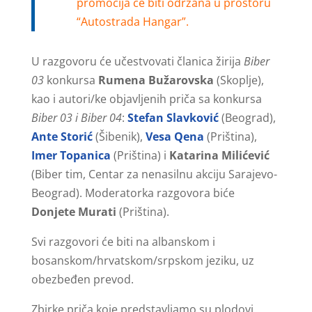
promocija će biti održana u prostoru
“Autostrada Hangar”.
U razgovoru će učestvovati članica žirija
Biber
03
konkursa
Rumena Bužarovska
(Skoplje),
kao i autori/ke objavljenih priča sa konkursa
Biber 03 i Biber 04
:
Stefan Slavković
(Beograd),
Ante Storić
(Šibenik),
Vesa Qena
(Priština),
Imer Topanica
(Priština) i
Katarina Milićević
(Biber tim, Centar za nenasilnu akciju Sarajevo-
Beograd). Moderatorka razgovora biće
Donjete Murati
(Priština).
Svi razgovori će biti na albanskom i
bosanskom/hrvatskom/srpskom jeziku, uz
obezbeđen prevod.
Zbirke priča koje predstavljamo su plodovi