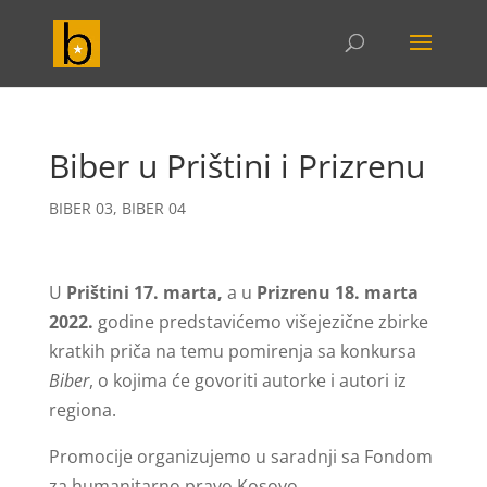
Biber u Prištini i Prizrenu
BIBER 03
,
BIBER 04
U
Prištini 17. marta,
a u
Prizrenu 18. marta
2022.
godine predstavićemo višejezične zbirke
kratkih priča na temu pomirenja sa konkursa
Biber
, o kojima će govoriti autorke i autori iz
regiona.
Promocije organizujemo u saradnji sa Fondom
za humanitarno pravo Kosovo.