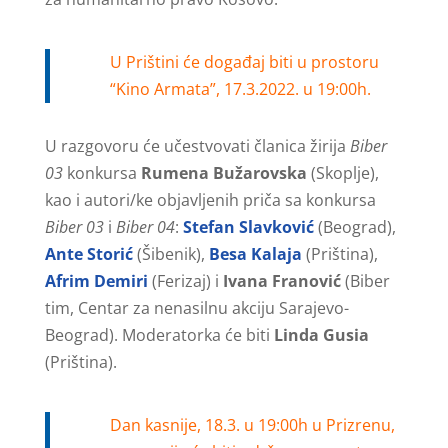
U Prištini će događaj biti u prostoru
“Kino Armata”, 17.3.2022. u 19:00h.
U razgovoru će učestvovati članica žirija
Biber
03
konkursa
Rumena Bužarovska
(Skoplje),
kao i autori/ke objavljenih priča sa konkursa
Biber 03
i
Biber 04
:
Stefan Slavković
(Beograd),
Ante Storić
(Šibenik),
Besa Kalaja
(Priština),
Afrim Demiri
(Ferizaj) i
Ivana Franović
(Biber
tim, Centar za nenasilnu akciju Sarajevo-
Beograd). Moderatorka će biti
Linda Gusia
(Priština).
Dan kasnije, 18.3. u 19:00h u Prizrenu,