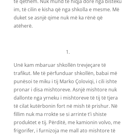
të qethem. Nuk mund të hiqja dorë nga bisteku
im, të cilin e kisha që nga shkolla e mesme. Më
duket se asnjë qime nuk më ka rënë që
atëherë.
1.
Unë kam mbaruar shkollën trevjeçare të
trafikut. Me të përfunduar shkollën, babai më
punësoi te miku i tij Marko Çoloviqi, i cili ishte
pronar i disa mishtoreve. Asnjë mishtore nuk
dallonte nga yrneku i mishtoreve të tij të tjera
të cilat kutërbonin fort në mish të prishur. Në
fillim nuk ma rrokte se si arrinte t’i shiste
produktet e tij. Përditë, me kamionin volvo, me
frigorifer, i furnizoja me mall ato mishtore të