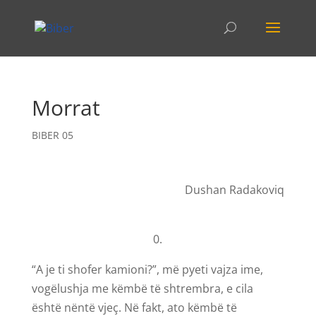
Morrat
BIBER 05
Dushan Radakoviq
0.
“A je ti shofer kamioni?”, më pyeti vajza ime,
vogëlushja me këmbë të shtrembra, e cila
është nëntë vjeç. Në fakt, ato këmbë të