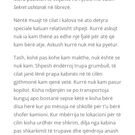
Sekret ushtarak
në librezë.
Nëntë muajt të cilat i kalova në ato detyra
speciale kaluan relativisht shpejt. Kurrë askujt
nuk ia kam thënë as edhe një fjalë për atë që
kam bërë atje. Askush kurrë nuk më ka pyetur.
Tash, kohë pas kohe kam makthe, nuk është se
nuk kam. Shpesh ëndërroj trupa grumbull, të
cilat janë lënë prapa kabinës në të cilën
gjithmonë kam qenë vetë. Kurrë nuk kam pasur
kopilot. Kisha ndjenjën se po transportoja
kunguj apo bostanë sepse këtë e kisha bërë
disa herë kur po mësoja në shkollë për t’u bërë
shofer kamioni. Kur mbërrija te lokacioni për të
cilin kisha urdhër me shkrim, dilja nga kabina
pas shkarkimit të trupave dhe qëndroja anash