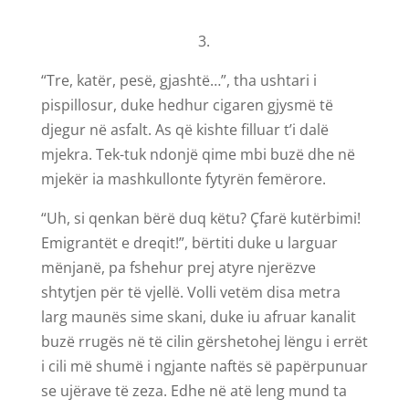
3.
“Tre, katër, pesë, gjashtë…”, tha ushtari i
pispillosur, duke hedhur cigaren gjysmë të
djegur në asfalt. As që kishte filluar t’i dalë
mjekra. Tek-tuk ndonjë qime mbi buzë dhe në
mjekër ia mashkullonte fytyrën femërore.
“Uh, si qenkan bërë duq këtu? Çfarë kutërbimi!
Emigrantët e dreqit!”, bërtiti duke u larguar
mënjanë, pa fshehur prej atyre njerëzve
shtytjen për të vjellë. Volli vetëm disa metra
larg maunës sime skani, duke iu afruar kanalit
buzë rrugës në të cilin gërshetohej lëngu i errët
i cili më shumë i ngjante naftës së papërpunuar
se ujërave të zeza. Edhe në atë leng mund ta