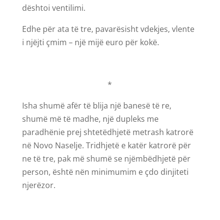
dështoi ventilimi.
Edhe për ata të tre, pavarësisht vdekjes, vlente
i njëjti çmim – një mijë euro për kokë.
*
Isha shumë afër të blija një banesë të re,
shumë më të madhe, një dupleks me
paradhënie prej shtetëdhjetë metrash katrorë
në Novo Naselje. Tridhjetë e katër katrorë për
ne të tre, pak më shumë se njëmbëdhjetë për
person, është nën minimumim e çdo dinjiteti
njerëzor.