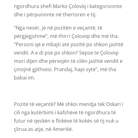
ngordhura shefi Marko Çoloviq i kategorizonte
dhe i përpunonte në thertoren e tij.
“Nga nesër, je në pozitën e veçantë, të
përgjegjshme”, më thirri Çoloviqi dhe më tha.
“Personi që e mbajti atë pozitë po shkon jashtë
vendit. A e di pse po shkon? Sepse te Çoloviqi
mori dijen dhe përvojën të cilën jashtë vendit e
çmojnë gjithsesi. Prandaj, hapi sytë”, më tha
babai im.
Pozitë të veçantë? Më shkoi mendja tek Oskari i
cili nga kutërbimi i kafshëve të ngordhura të
futur në qeskën e flokëve të kokës së tij nuk u
çlirua as atje, në Amerikë.