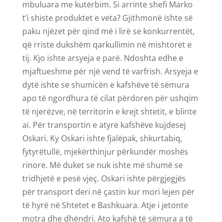
mbuluara me kutërbim. Si arrinte shefi Marko
t’i shiste produktet e veta? Gjithmonë ishte së
paku njëzet për qind më i lirë se konkurrentët,
që rriste dukshëm qarkullimin në mishtoret e
tij. Kjo ishte arsyeja e parë. Ndoshta edhe e
mjaftueshme për një vend të varfrish. Arsyeja e
dytë ishte se shumicën e kafshëve të sëmura
apo të ngordhura të cilat përdoren për ushqim
të njerëzve, në territorin e krejt shtetit, e blinte
ai. Për transportin e atyre kafshëve kujdesej
Oskari. Ky Oskari ishte fjalëpak, shkurtabiq,
fytyrëtullë, mjekërthinjur përkundër moshës
rinore. Më duket se nuk ishte më shumë se
tridhjetë e pesë vjeç. Oskari ishte përgjegjës
për transport deri në çastin kur mori lejen për
të hyrë në Shtetet e Bashkuara. Atje i jetonte
motra dhe dhëndri. Ato kafshë të sëmura a të