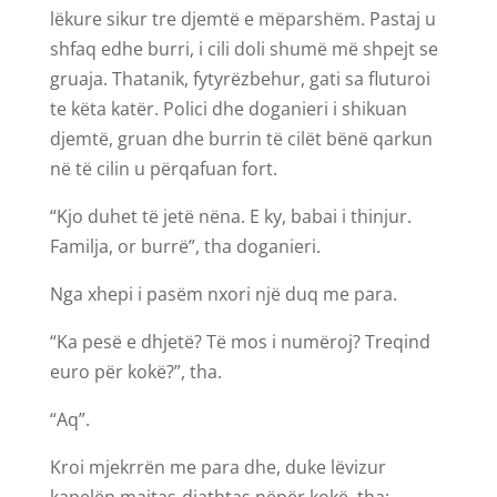
lëkure sikur tre djemtë e mëparshëm. Pastaj u
shfaq edhe burri, i cili doli shumë më shpejt se
gruaja. Thatanik, fytyrëzbehur, gati sa fluturoi
te këta katër. Polici dhe doganieri i shikuan
djemtë, gruan dhe burrin të cilët bënë qarkun
në të cilin u përqafuan fort.
“Kjo duhet të jetë nëna. E ky, babai i thinjur.
Familja, or burrë”, tha doganieri.
Nga xhepi i pasëm nxori një duq me para.
“Ka pesë e dhjetë? Të mos i numëroj? Treqind
euro për kokë?”, tha.
“Aq”.
Kroi mjekrrën me para dhe, duke lëvizur