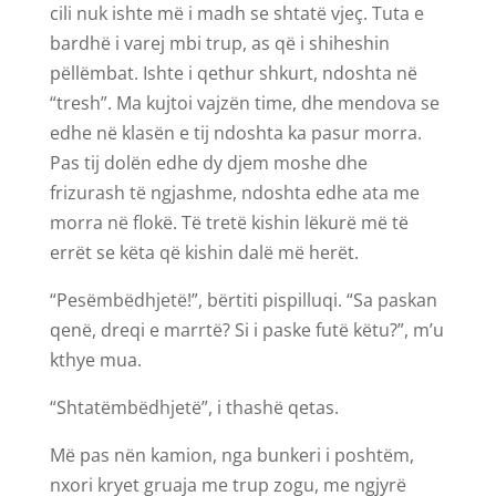
cili nuk ishte më i madh se shtatë vjeç. Tuta e
bardhë i varej mbi trup, as që i shiheshin
pëllëmbat. Ishte i qethur shkurt, ndoshta në
“tresh”. Ma kujtoi vajzën time, dhe mendova se
edhe në klasën e tij ndoshta ka pasur morra.
Pas tij dolën edhe dy djem moshe dhe
frizurash të ngjashme, ndoshta edhe ata me
morra në flokë. Të tretë kishin lëkurë më të
errët se këta që kishin dalë më herët.
“Pesëmbëdhjetë!”, bërtiti pispilluqi. “Sa paskan
qenë, dreqi e marrtë? Si i paske futë këtu?”, m’u
kthye mua.
“Shtatëmbëdhjetë”, i thashë qetas.
Më pas nën kamion, nga bunkeri i poshtëm,
nxori kryet gruaja me trup zogu, me ngjyrë