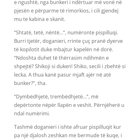
e ngushtë, nga bunkeri i ndërtuar më vonë në
pjesën e përparme të rimorkios, i cili gjendej
mu te kabina e skanit.
“Shtatë, tetë, nëntë…”, numëronte pispilluqi.
Burri tjetër, doganieri, rrinte çuç pranë dyerve
të kopilotit duke mbajtur kapelën në dorë.
“Ndoshta duhet të thërrasim ndihmën e
shpejtë? Shikoji si duken! Shiko, secili i zbehtë si
lecka. A thua kanë pasur mjaft ajër në atë
bunker?”, tha.
“Dymbëdhjetë, trembëdhjetë…”, më
depërtonte nëpër llapën e veshit. Përnjëherë u
ndal numërimi.
Tashmë doganieri i ishte afruar pispilluqit kur
pa një djalosh zeshkan me bermude të kuqe, i