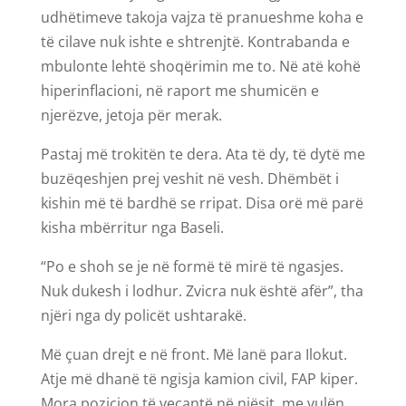
udhëtimeve takoja vajza të pranueshme koha e
të cilave nuk ishte e shtrenjtë. Kontrabanda e
mbulonte lehtë shoqërimin me to. Në atë kohë
hiperinflacioni, në raport me shumicën e
njerëzve, jetoja për merak.
Pastaj më trokitën te dera. Ata të dy, të dytë me
buzëqeshjen prej veshit në vesh. Dhëmbët i
kishin më të bardhë se rripat. Disa orë më parë
kisha mbërritur nga Baseli.
“Po e shoh se je në formë të mirë të ngasjes.
Nuk dukesh i lodhur. Zvicra nuk është afër”, tha
njëri nga dy policët ushtarakë.
Më çuan drejt e në front. Më lanë para Ilokut.
Atje më dhanë të ngisja kamion civil, FAP kiper.
Mora pozicion të veçantë në njësit, me vulën