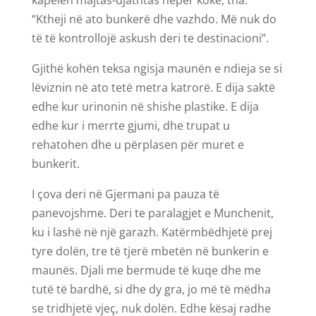
kapelën majtas-djathtas nëpër kokë, tha:
“Ktheji në ato bunkerë dhe vazhdo. Më nuk do
të të kontrollojë askush deri te destinacioni”.
Gjithë kohën teksa ngisja maunën e ndieja se si
lëviznin në ato tetë metra katrorë. E dija saktë
edhe kur urinonin në shishe plastike. E dija
edhe kur i merrte gjumi, dhe trupat u
rehatohen dhe u përplasen për muret e
bunkerit.
I çova deri në Gjermani pa pauza të
panevojshme. Deri te paralagjet e Munchenit,
ku i lashë në një garazh. Katërmbëdhjetë prej
tyre dolën, tre të tjerë mbetën në bunkerin e
maunës. Djali me bermude të kuqe dhe me
tutë të bardhë, si dhe dy gra, jo më të mëdha
se tridhjetë vjeç, nuk dolën. Edhe kësaj radhe