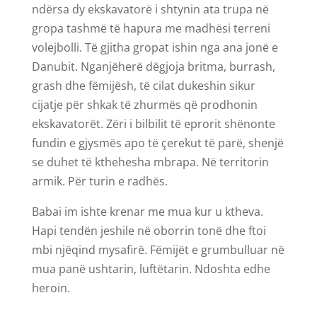
ndërsa dy ekskavatorë i shtynin ata trupa në
gropa tashmë të hapura me madhësi terreni
volejbolli. Të gjitha gropat ishin nga ana jonë e
Danubit. Nganjëherë dëgjoja britma, burrash,
grash dhe fëmijësh, të cilat dukeshin sikur
cijatje për shkak të zhurmës që prodhonin
ekskavatorët. Zëri i bilbilit të eprorit shënonte
fundin e gjysmës apo të çerekut të parë, shenjë
se duhet të kthehesha mbrapa. Në territorin
armik. Për turin e radhës.
Babai im ishte krenar me mua kur u ktheva.
Hapi tendën jeshile në oborrin tonë dhe ftoi
mbi njëqind mysafirë. Fëmijët e grumbulluar në
mua panë ushtarin, luftëtarin. Ndoshta edhe
heroin.