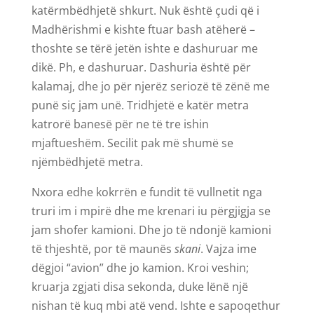
katërmbëdhjetë shkurt. Nuk është çudi që i
Madhërishmi e kishte ftuar bash atëherë –
thoshte se tërë jetën ishte e dashuruar me
dikë. Ph, e dashuruar. Dashuria është për
kalamaj, dhe jo për njerëz seriozë të zënë me
punë siç jam unë. Tridhjetë e katër metra
katrorë banesë për ne të tre ishin
mjaftueshëm. Secilit pak më shumë se
njëmbëdhjetë metra.
Nxora edhe kokrrën e fundit të vullnetit nga
truri im i mpirë dhe me krenari iu përgjigja se
jam shofer kamioni. Dhe jo të ndonjë kamioni
të thjeshtë, por të maunës
skani
. Vajza ime
dëgjoi “avion” dhe jo kamion. Kroi veshin;
kruarja zgjati disa sekonda, duke lënë një
nishan të kuq mbi atë vend. Ishte e sapoqethur