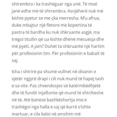
shtrembra i ka trashëguar nga unë. Të miat
janë edhe më të shtrembra. Asnjëherë nuk më
kishte pyetur se me çka merresha. M’u afrua,
duke mbajtur një fletore me kopertina të
pastra të bardha ku nuk shkruante asgjë, ma
tregoi titullin që ua kishte dhënë mësuesja dhe
më pyeti. A jam? Duhet ta shkruante një hartim
për profesionin tim. Për profesionin e babait të
saj.
Isha i shtrirë pa shumë vullnet në divanin e
vjetër ngjyrë drapi i cili nuk mund të hapej tash
e sa vite. Pas zhvendosjes së katërmbëdhjetë
dhe të fundit mjaftonte që mund të shtriheshe
në të. Atë banesë bashkëshortja ime e
trashëgoi nga halla e saj që kurrë s’ishte
martuar, e cila kaloi në amshim më