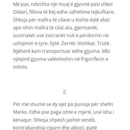
Më pas, ndoshta një muaj e gjysmë pasi shkoi
Oskari, fillova të bëj edhe udhëtime tejkufitare.
Shkoja për mallra të cilave u kishte dalë afati
apo ishin mallra të cilat ata, gjermanët,
austriakët ose zvicranët nuk e përdornin në
ushqimin e tyre. Sytë. Zorrët. Veshkat. Trutë.
Njëherë kam transportuar edhe gjysma. Mbi
njëqind gjysma valëviteshin në frigoriferin e
volvos.
2.
Për më shumë se dy vjet po punoja për shefin
Marko. Edhe pse paga ishte e mjerë, unë isha i
kënaqur. Shkoja shpesh jashtë vendit,
kontrabandoja cigare dhe alkool, gjatë