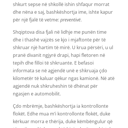
shkurt sepse në shkollë ishin shfaqur morrat
dhe nëna e saj, bashkëshortja ime, ishte kapur
për një fjalë të vetme:
preventivë
.
Shqiptova disa fjali në lidhje me punën time
dhe i thashë vajzës se kjo i mjaftonte për të
shkruar një hartim të mirë. U krua përsëri, u ul
pranë divanit ngjyrë drapi, hapi fletoren në
tepih dhe filloi të shkruante. E befasoi
informata se në agjendë unë e shkruaja çdo
kilometër të kaluar qëkur ngas kamionë. Në atë
agjendë nuk shkruheshin të dhënat për
ngasjen e automobilit.
Çdo mbrëmje, bashkëshortja ia kontrollonte
flokët. Edhe mua m’i kontrollonte flokët, duke
kërkuar morra e thërija, duke këmbëngulur që