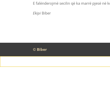
E falënderojmë secilin që ka marrë pjesë në 
Ekipi
Biber
© Biber