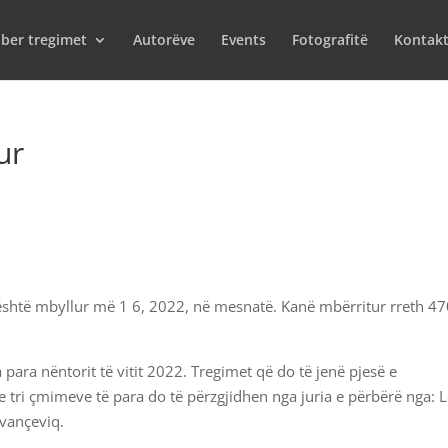
iber tregimet
Autorëve
Events
Fotografitë
Kontak
ur
shtë mbyllur më 1 6, 2022, në mesnatë. Kanë mbërritur rreth 4
a para nëntorit të vitit 2022. Tregimet që do të jenë pjesë e
 tri çmimeve të para do të përzgjidhen nga juria e përbërë nga: L
Ivançeviq.