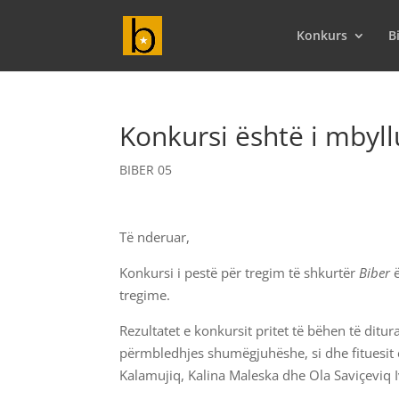
Konkurs
B
Konkursi është i mbyll
BIBER 05
Të nderuar,
Konkursi i pestë për tregim të shkurtër
Biber
ë
tregime.
Rezultatet e konkursit pritet të bëhen të ditur
përmbledhjes shumëgjuhëshe, si dhe fituesit e
Kalamujiq, Kalina Maleska dhe Ola Saviçeviq 