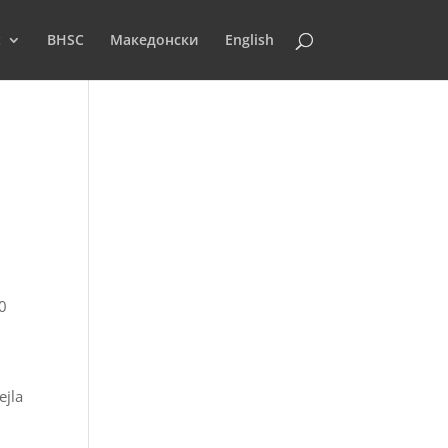
t
BHSC
Македонски
English
70
ejla