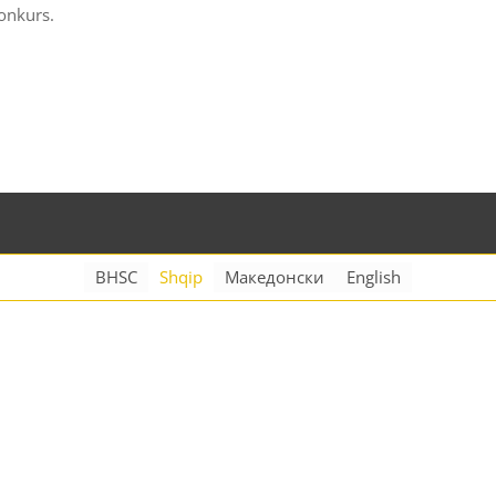
konkurs.
BHSC
Shqip
Македонски
English