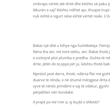
zmbraps vërtet atë dritë dhe kështu së paku
lëkurën e saj? Kështu ndihet ajo, thuajse trup
nuk është e sigurt nëse është vërtet reale.
U bë
Babai një ditë u kthye nga fushëbeteja. Fëmij
Nëna tha
ani, më mirë ashtu, ani
. Babai thotë
e vizitojnë plot plumba e predha. Gishta të n
drite.
Jetën do ta jepja për ju
, kështu thotë ba
Njerëzit janë derra, thotë, ndërsa flet me gis
duarve të rënda, e në shumë mëngjese drita ësh
syve të nënës prindërit e saj të vdekur, gjys
përpëliten nën kondakë.
A prapë po më rren a, oj kuçkë e shkinës?