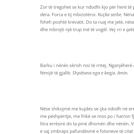
Zor të tregohet se kur ndodhi kjo për herë t
dera. Forca e tij mbizotëroi.
Kuçka serbe
. Nëna
fsheh poshtë krevatit. Do ta ruaj me jetë, nës
dhe mbrojti një trup më të vogël.
Veç rri e qet
Barku i nënës sërish nisi të rritej. Nganjëher
fëmijë të gjallë.
Shpëtona nga e keqja. Amin.
Nëse shikojmë me kujdes se çka ndodh në errës
me pëshpëritje, me frikë se mos po i harron fj
litra errësire do ta pinë dhomën dhe nënën. 
e saj zmbraps pafundësinë e fotoneve të cilat i