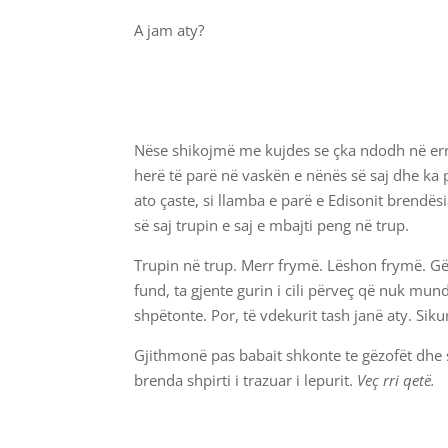
A jam aty?
Nëse shikojmë me kujdes se çka ndodh në errë
herë të parë në vaskën e nënës së saj dhe ka 
ato çaste, si llamba e parë e Edisonit brendësia
së saj trupin e saj e mbajti peng në trup.
Trupin në trup. Merr frymë. Lëshon frymë. Gërm
fund, ta gjente gurin i cili përveç që nuk mun
shpëtonte. Por, të vdekurit tash janë aty. Sikur
Gjithmonë pas babait shkonte te gëzofët dhe s
brenda shpirti i trazuar i lepurit.
Veç rri qetë.