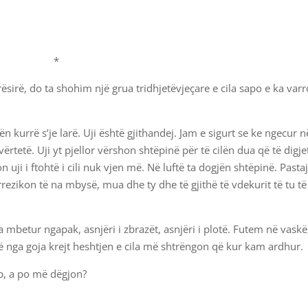
*
irë, do ta shohim një grua tridhjetëvjeçare e cila sapo e ka var
 kurrë s’je larë. Uji është gjithandej. Jam e sigurt se ke ngecur n
ërtetë. Uji yt pjellor vërshon shtëpinë për të cilën dua që të digje
uji i ftohtë i cili nuk vjen më. Në luftë ta dogjën shtëpinë. Pasta
rrezikon të na mbysë, mua dhe ty dhe të gjithë të vdekurit të tu të
ka mbetur ngapak, asnjëri i zbrazët, asnjëri i plotë. Futem në vaskë
rë nga goja krejt heshtjen e cila më shtrëngon që kur kam ardhur.
up, a po më dëgjon?