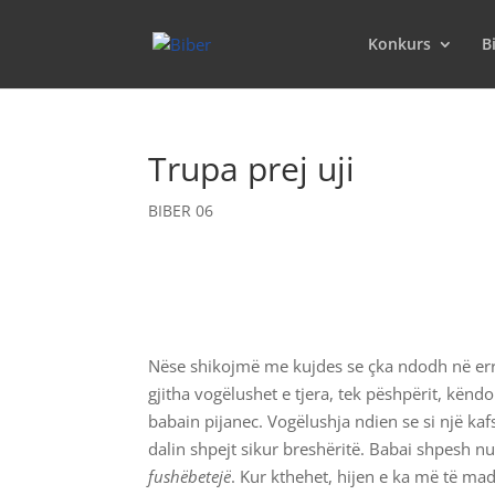
Konkurs
B
Trupa prej uji
BIBER 06
Nëse shikojmë me kujdes se çka ndodh në errës
gjitha vogëlushet e tjera, tek pëshpërit, kën
babain pijanec. Vogëlushja ndien se si një kafs
dalin shpejt sikur breshëritë. Babai shpesh n
fushëbetejë
. Kur kthehet, hijen e ka më të ma