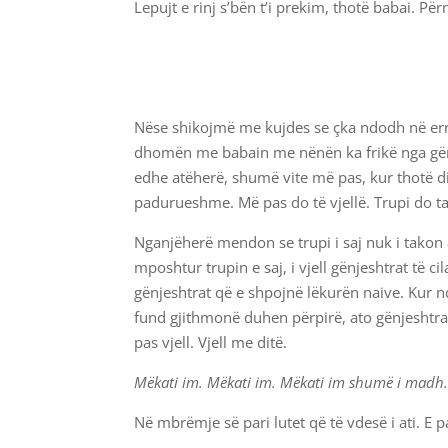
Lepujt e rinj s’bën t’i prekim, thotë babai. Për
Nëse shikojmë me kujdes se çka ndodh në errë
dhomën me babain me nënën ka frikë nga gënjes
edhe atëherë, shumë vite më pas, kur thotë diç
padurueshme. Më pas do të vjellë. Trupi do t
Nganjëherë mendon se trupi i saj nuk i takon 
mposhtur trupin e saj, i vjell gënjeshtrat të ci
gënjeshtrat që e shpojnë lëkurën naive. Kur nda
fund gjithmonë duhen përpirë, ato gënjeshtra
pas vjell. Vjell me ditë.
Mëkati im. Mëkati im. Mëkati im shumë i madh
Në mbrëmje së pari lutet që të vdesë i ati. E p