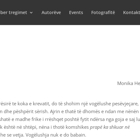
iber tregimet
Autorëve
Events
Fotografitë
Kontak
Monika He
irë te koka e krevatit, do të shohim një vogëlushe pesëvjeçare, 
don dhe pëshpërit sërish. Ajrin e thatë të dhomës e ndan me nënën
hatë e madhe frike i rrëshqet poshtë fytit ndërsa nga goja e saj lu
uk është në shtëpi, nëna i thotë komshikes
prapë ka shkuar në
dhe se vetja. Vogëlushja nuk e do babain.