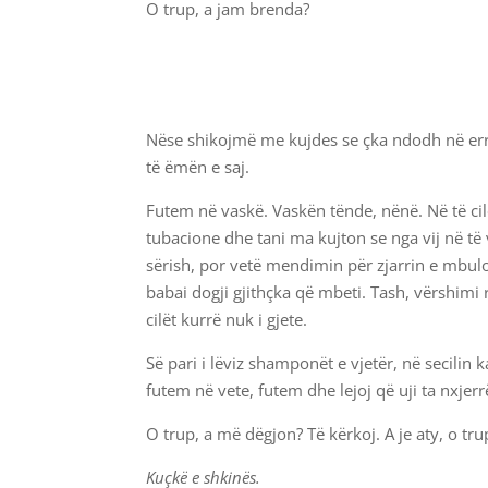
O trup, a jam brenda?
Nëse shikojmë me kujdes se çka ndodh në errës
të ëmën e saj.
Futem në vaskë. Vaskën tënde, nënë. Në të cilën
tubacione dhe tani ma kujton se nga vij në të v
sërish, por vetë mendimin për zjarrin e mbulon 
babai dogji gjithçka që mbeti. Tash, vërshimi 
cilët kurrë nuk i gjete.
Së pari i lëviz shamponët e vjetër, në secilin 
futem në vete, futem dhe lejoj që uji ta nxjer
O trup, a më dëgjon? Të kërkoj. A je aty, o tr
Kuçkë e shkinës.