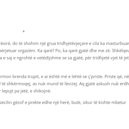
*
sirë, do të shohim një grua tridhjetëvjeçare e cila ka masturbua
përjetuar orgazëm. Ka qarë? Po, ka qarë gjatë dhe me zë. Shkëlqe
 e saj e ngrohtë e vetëdijshme se sa gjatë, për tridhjetë vjet të je
on brenda trupit, e ai është më e lehtë se ç’priste. Priste që, n
d të shkërmoqej, as nuk mund të lëvizej. Aq gjatë askush nuk erdh
 lepujt pa jetë, e shikojnë.
ecilin gëzof e prekte edhe një herë, butë, sikur të kishte mbetur