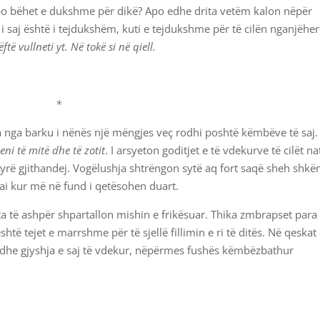
 po bëhet e dukshme për dikë? Apo edhe drita vetëm kalon nëpër
i i saj është i tejdukshëm, kuti e tejdukshme për të cilën nganjëhe
ftë vullneti yt. Në tokë si në qiell.
*
a nga barku i nënës një mëngjes veç rodhi poshtë këmbëve të saj.
jeni të mitë dhe të zotit
. I arsyeton goditjet e të vdekurve të cilët n
dyrë gjithandej. Vogëlushja shtrëngon sytë aq fort saqë sheh shkë
bai kur më në fund i qetësohen duart.
hta të ashpër shpartallon mishin e frikësuar. Thika zmbrapset para
të tejet e marrshme për të sjellë fillimin e ri të ditës. Në qeskat
hi dhe gjyshja e saj të vdekur, nëpërmes fushës këmbëzbathur