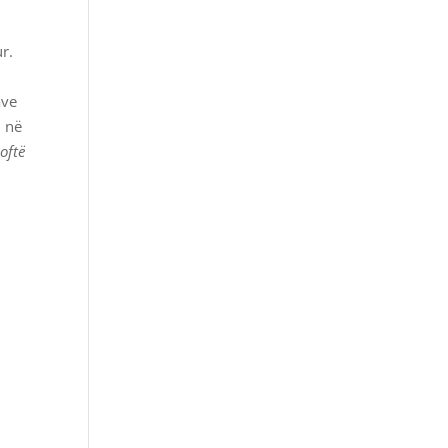
r.
ave
i në
oftë