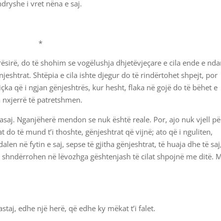
ndryshe i vret nëna e saj.
*
sirë, do të shohim se vogëlushja dhjetëvjeçare e cila ende e nd
htrat. Shtëpia e cila ishte djegur do të rindërtohet shpejt, por
ka që i ngjan gënjeshtrës, kur hesht, flaka në gojë do të bëhet e
a nxjerrë të patretshmen.
asaj. Nganjëherë mendon se nuk është reale. Por, ajo nuk vjell pë
lat do të mund t’i thoshte, gënjeshtrat që vijnë; ato që i nguliten,
len në fytin e saj, sepse të gjitha gënjeshtrat, të huaja dhe të saj
 shndërrohen në lëvozhga gështenjash të cilat shpojnë me ditë. 
.
astaj, edhe një herë, që edhe ky mëkat t’i falet.