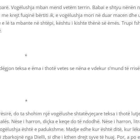
ë parë. Vogëlushja mban mend vetëm terrin. Babai e shtyu nënën 
 me krejt fuqinë bërtiti
ik
, e vogëlushja mori në duar macen dhe 
e e lë ta mbante në shtëpi, kështu i kishte thënë së ëmës. Trupi f
ë.
*
ë dëgjon teksa e ëma i thotë vetes se nëna e vdekur s’mund të rrisë
*
irë, do ta shohim një vogëlushe shtatëvjeçare teksa i thotë lutje
alës. Nëse i harron, diçka e keqe do të ndodhë. Nëse i harron, litr
Vogëlushja është e padukshme. Madje edhe kur është ditë, kur lëk
 zbarkojnë nga Dielli, si dhe i kthen drejt syve të huaj. Por, a po 