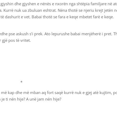
Kur gjyshin dhe gjyshen e nënës e nxorën nga shtëpia familjare në at
a. Kurrë nuk ua zbuluan eshtrat. Nëna thotë se njeriu krejt jetën n
 të dashurit e vet. Babai thotë se fara e keqe mbetet farë e keqe.
 edhe pse askush s’i prek. Ato lepurushe babai menjëherë i pret. T
 gjë pos të vritet.
*
ora më kap dhe më mban aq fort saqë kurrë nuk e gjej atë kujtim, p
 je ti nën hije? A unë jam nën hije?