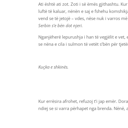
Ati është ati zot. Zoti i së ëmës gjithashtu. 
luftë të kaluar, nënën e saj e fshehu komshikj
vend se të jetojë – vdes, nëse nuk i varros më
Serbin s’e bën dot njeri.
Nganjëherë lepurushja i han të vegjëlit e vet,
se nëna e cila i sulmon të vetët s’bën për tjetër
Kuçka e shkinës.
Kur errësira afrohet, refuzoj t’i jap emër. D
ndiej se si varra përhapet nga brenda. Nënë, a