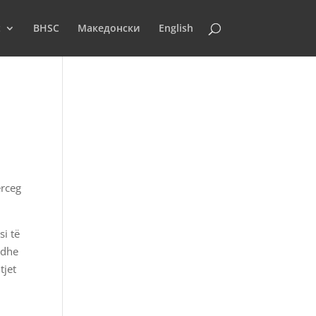
t
BHSC
Македонски
English
rceg
si të
 dhe
tjet