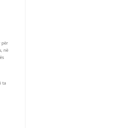
r për
u, në
tës
ë
i ta