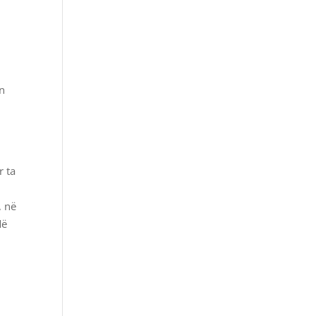
an
r ta
, në
Më