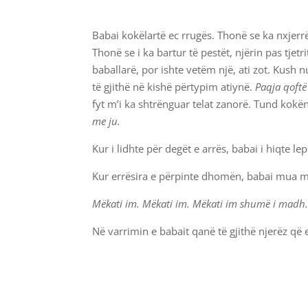
Babai kokëlartë ec rrugës. Thonë se ka nxjerr
Thonë se i ka bartur të pestët, njërin pas tjet
baballarë, por ishte vetëm një, ati zot. Kush n
të gjithë në kishë përtypim atiynë.
Paqja qoftë
fyt m’i ka shtrënguar telat zanorë. Tund kokë
me ju.
Kur i lidhte për degët e arrës, babai i hiqte lep
Kur errësira e përpinte dhomën, babai mua m
Mëkati im. Mëkati im. Mëkati im shumë i madh
Në varrimin e babait qanë të gjithë njerëz që