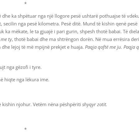
*
ë dhe ka shpëtuar nga një llogore pesë ushtarë pothuajse të vdeku
rit, secilin nga pesë kilometra. Pesë ditë. Mund të kishin qenë pesë
uk ka mëkate, le ta gjuajë i pari gurin, shpesh thotë babai. Të diel
 me ty
, thotë babai dhe ma shtrëngon dorën. Në mua errësira der
n dhe lejoj të më mpijnë prekjet e huaja.
Paqja qoftë me ju. Paqja q
ujt nga gëzofi i tyre.
ë hiqte nga lëkura ime.
.
 e kishin njohur. Vetëm nëna pëshpëriti
shyqyr zotit.
*