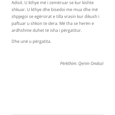
Adisit. U kthye më i zemëruar se kur kishte
shkuar. U kthye dhe bisedoi me mua dhe më
shpjegoi se egërsirat e tilla vrasin kur dikush i
paftuar u shkon te dera. Më tha se herën e
ardhshme duhet të isha i përgatitur.
Dhe unë u përgatita.
Përkthim: Qerim Ondozi