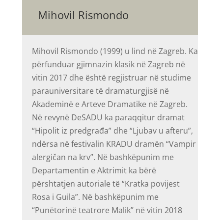
Mihovil Rismondo
Mihovil Rismondo (1999) u lind në Zagreb. Ka
përfunduar gjimnazin klasik në Zagreb në
vitin 2017 dhe është regjistruar në studime
parauniversitare të dramaturgjisë në
Akademinë e Arteve Dramatike në Zagreb.
Në revynë DeSADU ka paraqqitur dramat
“Hipolit iz predgrađa” dhe “Ljubav u afteru”,
ndërsa në festivalin KRADU dramën “Vampir
alergičan na krv”. Në bashkëpunim me
Departamentin e Aktrimit ka bërë
përshtatjen autoriale të “Kratka povijest
Rosa i Guila”. Në bashkëpunim me
“Punëtorinë teatrore Malik” në vitin 2018