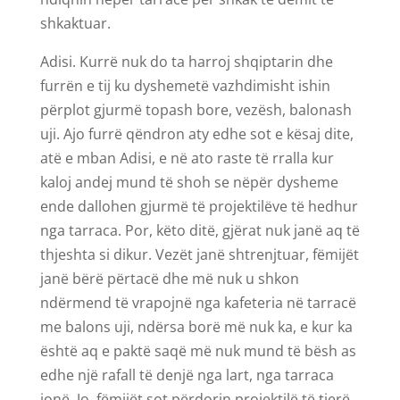
shkaktuar.
Adisi. Kurrë nuk do ta harroj shqiptarin dhe
furrën e tij ku dyshemetë vazhdimisht ishin
përplot gjurmë topash bore, vezësh, balonash
uji. Ajo furrë qëndron aty edhe sot e kësaj dite,
atë e mban Adisi, e në ato raste të rralla kur
kaloj andej mund të shoh se nëpër dysheme
ende dallohen gjurmë të projektilëve të hedhur
nga tarraca. Por, këto ditë, gjërat nuk janë aq të
thjeshta si dikur. Vezët janë shtrenjtuar, fëmijët
janë bërë përtacë dhe më nuk u shkon
ndërmend të vrapojnë nga kafeteria në tarracë
me balons uji, ndërsa borë më nuk ka, e kur ka
është aq e paktë saqë më nuk mund të bësh as
edhe një rafall të denjë nga lart, nga tarraca
jonë. Jo, fëmijët sot përdorin projektilë të tjerë,