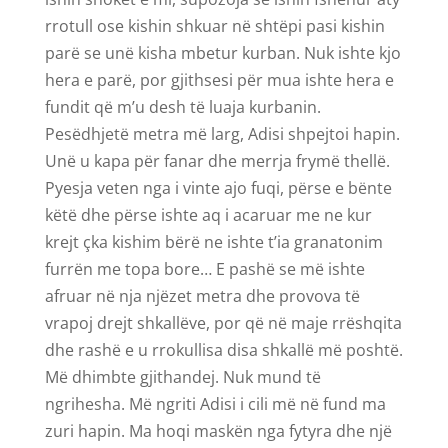
rrotull ose kishin shkuar në shtëpi pasi kishin
parë se unë kisha mbetur kurban. Nuk ishte kjo
hera e parë, por gjithsesi për mua ishte hera e
fundit që m’u desh të luaja kurbanin.
Pesëdhjetë metra më larg, Adisi shpejtoi hapin.
Unë u kapa për fanar dhe merrja frymë thellë.
Pyesja veten nga i vinte ajo fuqi, përse e bënte
këtë dhe përse ishte aq i acaruar me ne kur
krejt çka kishim bërë ne ishte t’ia granatonim
furrën me topa bore… E pashë se më ishte
afruar në nja njëzet metra dhe provova të
vrapoj drejt shkallëve, por që në maje rrëshqita
dhe rashë e u rrokullisa disa shkallë më poshtë.
Më dhimbte gjithandej. Nuk mund të
ngrihesha. Më ngriti Adisi i cili më në fund ma
zuri hapin. Ma hoqi maskën nga fytyra dhe një