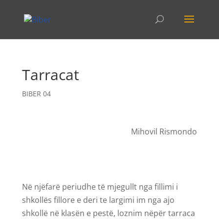
Tarracat
BIBER 04
Mihovil Rismondo
Në njëfarë periudhe të mjegullt nga fillimi i
shkollës fillore e deri te largimi im nga ajo
shkollë në klasën e pestë, loznim nëpër tarraca