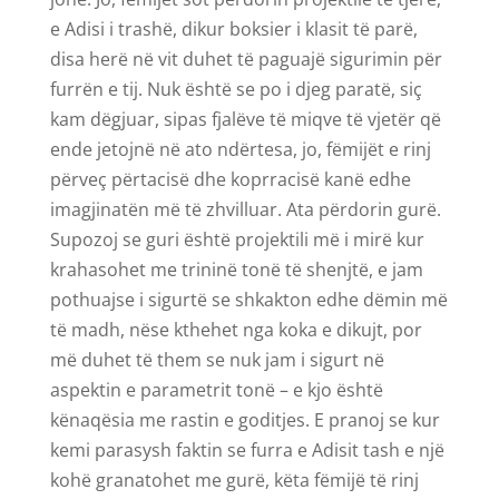
e Adisi i trashë, dikur boksier i klasit të parë,
disa herë në vit duhet të paguajë sigurimin për
furrën e tij. Nuk është se po i djeg paratë, siç
kam dëgjuar, sipas fjalëve të miqve të vjetër që
ende jetojnë në ato ndërtesa, jo, fëmijët e rinj
përveç përtacisë dhe koprracisë kanë edhe
imagjinatën më të zhvilluar. Ata përdorin gurë.
Supozoj se guri është projektili më i mirë kur
krahasohet me trininë tonë të shenjtë, e jam
pothuajse i sigurtë se shkakton edhe dëmin më
të madh, nëse kthehet nga koka e dikujt, por
më duhet të them se nuk jam i sigurt në
aspektin e parametrit tonë – e kjo është
kënaqësia me rastin e goditjes. E pranoj se kur
kemi parasysh faktin se furra e Adisit tash e një
kohë granatohet me gurë, këta fëmijë të rinj