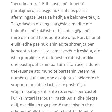
“aerodinamika”. Edhe pse, më duhet të
paralajmëroj se asgjë nuk ishte as për së
afërmi ngazëlluese sa hedhja e balonave të ujit.
Ta godasësh dikë nga largësia e madhe me
balonë uji në kokë ishte thjesht… gjëja më e
mirë që mund të ndodhte atë ditë. Por, balonat
e ujit, edhe pse nuk ishin aq të shtrenjta për
konceptin tonë si, ta zëmë, vezët e freskëta, ato
ishin jopraktike. Ato duheshin mbushur diku
dhe pastaj duheshin bartur në tarracë, e duhet
theksuar se ato mund të barteshin vetëm në
numër të kufizuar, dhe askujt nuk i pëlqente të
vraponte poshtë e lart, lart e poshtë. Jo,
vrapimi parapkisht ishte rezervuar për çastet
kur kalimtari i tërbuar i rastit, Adisi dhe pleqtë
e tij, ose dikush nga pleqtë tanë, nisnin të na
ndiqnin nëpër tarracë për shkak të dëmit të