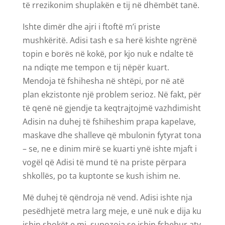
të rrezikonim shuplakën e tij në dhëmbët tanë.
Ishte dimër dhe ajri i ftoftë m’i priste
mushkëritë. Adisi tash e sa herë kishte ngrënë
topin e borës në kokë, por kjo nuk e ndalte të
na ndiqte me tempon e tij nëpër kuart.
Mendoja të fshihesha në shtëpi, por në atë
plan ekzistonte një problem serioz. Në fakt, për
të qenë në gjendje ta keqtrajtojmë vazhdimisht
Adisin na duhej të fshiheshim prapa kapelave,
maskave dhe shalleve që mbulonin fytyrat tona
– se, ne e dinim mirë se kuarti ynë ishte mjaft i
vogël që Adisi të mund të na priste përpara
shkollës, po ta kuptonte se kush ishim ne.
Më duhej të qëndroja në vend. Adisi ishte nja
pesëdhjetë metra larg meje, e unë nuk e dija ku
ishin shokët e mi, supozoja se ishin fshehur aty