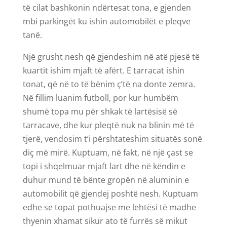
të cilat bashkonin ndërtesat tona, e gjenden
mbi parkingët ku ishin automobilët e pleqve
tanë.
Një grusht nesh që gjendeshim në atë pjesë të
kuartit ishim mjaft të afërt. E tarracat ishin
tonat, që në to të bënim ç’të na donte zemra.
Në fillim luanim futboll, por kur humbëm
shumë topa mu për shkak të lartësisë së
tarracave, dhe kur pleqtë nuk na blinin më të
tjerë, vendosim t’i përshtateshim situatës sonë
diç më mirë. Kuptuam, në fakt, në një çast se
topi i shqelmuar mjaft lart dhe në këndin e
duhur mund të bënte gropën në aluminin e
automobilit që gjendej poshtë nesh. Kuptuam
edhe se topat pothuajse me lehtësi të madhe
thyenin xhamat sikur ato të furrës së mikut