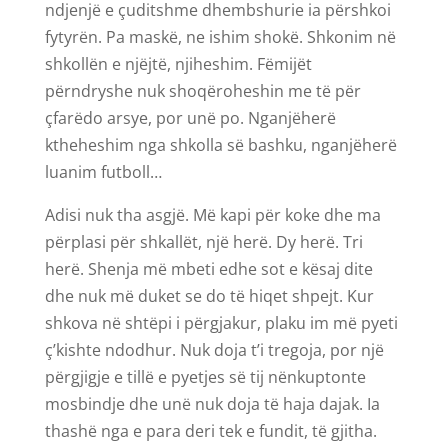
ndjenjë e çuditshme dhembshurie ia përshkoi
fytyrën. Pa maskë, ne ishim shokë. Shkonim në
shkollën e njëjtë, njiheshim. Fëmijët
përndryshe nuk shoqëroheshin me të për
çfarëdo arsye, por unë po. Nganjëherë
ktheheshim nga shkolla së bashku, nganjëherë
luanim futboll…
Adisi nuk tha asgjë. Më kapi për koke dhe ma
përplasi për shkallët, një herë. Dy herë. Tri
herë. Shenja më mbeti edhe sot e kësaj dite
dhe nuk më duket se do të hiqet shpejt. Kur
shkova në shtëpi i përgjakur, plaku im më pyeti
ç’kishte ndodhur. Nuk doja t’i tregoja, por një
përgjigje e tillë e pyetjes së tij nënkuptonte
mosbindje dhe unë nuk doja të haja dajak. Ia
thashë nga e para deri tek e fundit, të gjitha.