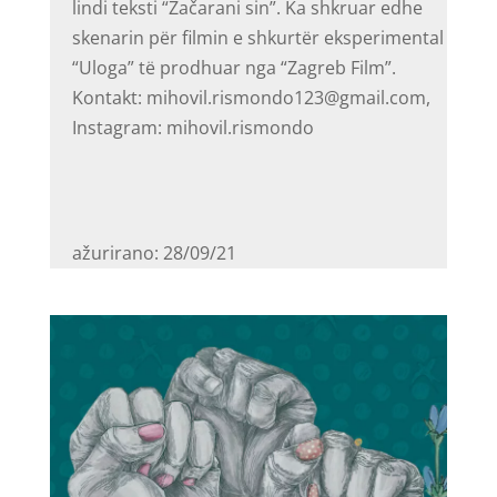
lindi teksti “Začarani sin”. Ka shkruar edhe
skenarin për filmin e shkurtër eksperimental
“Uloga” të prodhuar nga “Zagreb Film”.
Kontakt: mihovil.rismondo123@gmail.com,
Instagram: mihovil.rismondo
ažurirano: 28/09/21