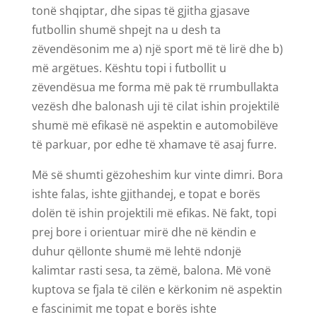
tonë shqiptar, dhe sipas të gjitha gjasave
futbollin shumë shpejt na u desh ta
zëvendësonim me a) një sport më të lirë dhe b)
më argëtues. Kështu topi i futbollit u
zëvendësua me forma më pak të rrumbullakta
vezësh dhe balonash uji të cilat ishin projektilë
shumë më efikasë në aspektin e automobilëve
të parkuar, por edhe të xhamave të asaj furre.
Më së shumti gëzoheshim kur vinte dimri. Bora
ishte falas, ishte gjithandej, e topat e borës
dolën të ishin projektili më efikas. Në fakt, topi
prej bore i orientuar mirë dhe në këndin e
duhur qëllonte shumë më lehtë ndonjë
kalimtar rasti sesa, ta zëmë, balona. Më vonë
kuptova se fjala të cilën e kërkonim në aspektin
e fascinimit me topat e borës ishte