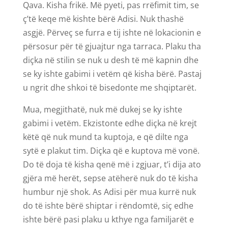
Qava. Kisha frikë. Më pyeti, pas rrëfimit tim, se
ç’të keqe më kishte bërë Adisi. Nuk thashë
asgjë. Përveç se furra e tij ishte në lokacionin e
përsosur për të gjuajtur nga tarraca. Plaku tha
diçka në stilin se nuk u desh të më kapnin dhe
se ky ishte gabimi i vetëm që kisha bërë. Pastaj
u ngrit dhe shkoi të bisedonte me shqiptarët.
Mua, megjithatë, nuk më dukej se ky ishte
gabimi i vetëm. Ekzistonte edhe diçka në krejt
këtë që nuk mund ta kuptoja, e që dilte nga
sytë e plakut tim. Diçka që e kuptova më vonë.
Do të doja të kisha qenë më i zgjuar, t’i dija ato
gjëra më herët, sepse atëherë nuk do të kisha
humbur një shok. As Adisi për mua kurrë nuk
do të ishte bërë shiptar i rëndomtë, siç edhe
ishte bërë pasi plaku u kthye nga familjarët e