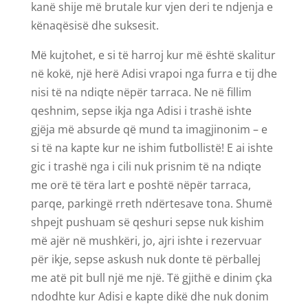
kanë shije më brutale kur vjen deri te ndjenja e
kënaqësisë dhe suksesit.
Më kujtohet, e si të harroj kur më është skalitur
në kokë, një herë Adisi vrapoi nga furra e tij dhe
nisi të na ndiqte nëpër tarraca. Ne në fillim
qeshnim, sepse ikja nga Adisi i trashë ishte
gjëja më absurde që mund ta imagjinonim – e
si të na kapte kur ne ishim futbollistë! E ai ishte
gic i trashë nga i cili nuk prisnim të na ndiqte
me orë të tëra lart e poshtë nëpër tarraca,
parqe, parkingë rreth ndërtesave tona. Shumë
shpejt pushuam së qeshuri sepse nuk kishim
më ajër në mushkëri, jo, ajri ishte i rezervuar
për ikje, sepse askush nuk donte të përballej
me atë pit bull një me një. Të gjithë e dinim çka
ndodhte kur Adisi e kapte dikë dhe nuk donim