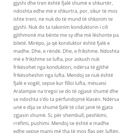
gjyshi dhe tren është fjalë shumë e shkurtër,
ndoshta edhe më e shkurtra, por, sikur të mos
ishte treni, ne nuk do të mund të shkonim te
gjyshi. Nuk do ta takonim konduktorin i cili
gjithmonë ma bënte me sy dhe më lëshonte pa
biletë. Mirëpo, ja që konduktor është fjalë e
madhe. Dhe, e rëndë. Dhe, e frikshme. Ndoshta
më e frikshme se lufta, por askush nuk
frikësohet nga konduktori, ndërsa të gjithë
frikësoheshin nga lufta. Mendoj se nuk është
fjalë e vogël, sepse kur filloi lufta, mësuesi
Aralampie na tregoi se do të zgjasë shumë dhe
se ndoshta s’do ta përfundojmë klasën. Ndërsa
unë e dija se shumë fjalë të cilat janë të gjata
zgjasin shumë. Si, për shembull, peshkimi,
rrëfimi, pushimi. Mendoj se është e madhe
edhe sepse mami më tha të mos flas për luftën,