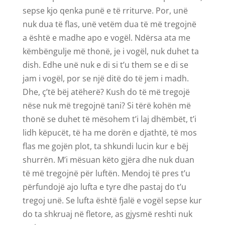
sepse kjo qenka punë e të rriturve. Por, unë
nuk dua të flas, unë vetëm dua të më tregojnë
a është e madhe apo e vogël. Ndërsa ata me
këmbëngulje më thonë, je i vogël, nuk duhet ta
dish. Edhe unë nuk e di si t’u them se e di se
jam i vogël, por se një ditë do të jem i madh.
Dhe, ç’të bëj atëherë? Kush do të më tregojë
nëse nuk më tregojnë tani? Si tërë kohën më
thonë se duhet të mësohem t’i laj dhëmbët, t’i
lidh këpucët, të ha me dorën e djathtë, të mos
flas me gojën plot, ta shkundi lucin kur e bëj
shurrën. M’i mësuan këto gjëra dhe nuk duan
të më tregojnë për luftën. Mendoj të pres t’u
përfundojë ajo lufta e tyre dhe pastaj do t’u
tregoj unë. Se lufta është fjalë e vogël sepse kur
do ta shkruaj në fletore, as gjysmë reshti nuk