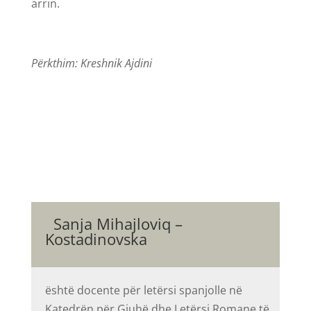
arrin.
Përkthim: Kreshnik Ajdini
Sanja Mihajloviq –
Kostadinovska
është docente për letërsi spanjolle në
Katedrën për Gjuhë dhe Letërsi Romane të