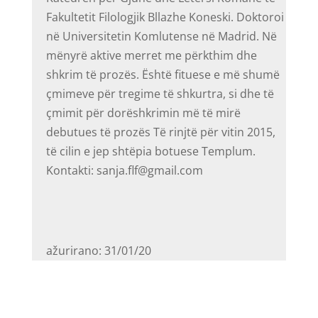
Fakultetit Filologjik Bllazhe Koneski. Doktoroi
në Universitetin Komlutense në Madrid. Në
mënyrë aktive merret me përkthim dhe
shkrim të prozës. Është fituese e më shumë
çmimeve për tregime të shkurtra, si dhe të
çmimit për dorëshkrimin më të mirë
debutues të prozës Të rinjtë për vitin 2015,
të cilin e jep shtëpia botuese Templum.
Kontakti: sanja.flf@gmail.com
ažurirano: 31/01/20