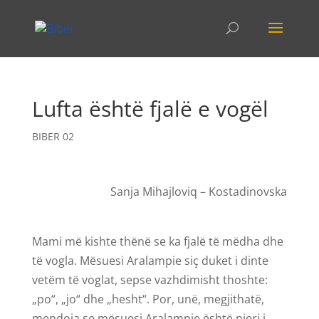
Lufta është fjalë e vogël
BIBER 02
Sanja Mihajloviq – Kostadinovska
Mami më kishte thënë se ka fjalë të mëdha dhe
të vogla. Mësuesi Aralampie siç duket i dinte
vetëm të voglat, sepse vazhdimisht thoshte:
„po“, „jo“ dhe „hesht“. Por, unë, megjithatë,
mendoja se mësuesi Aralampie është njeri i