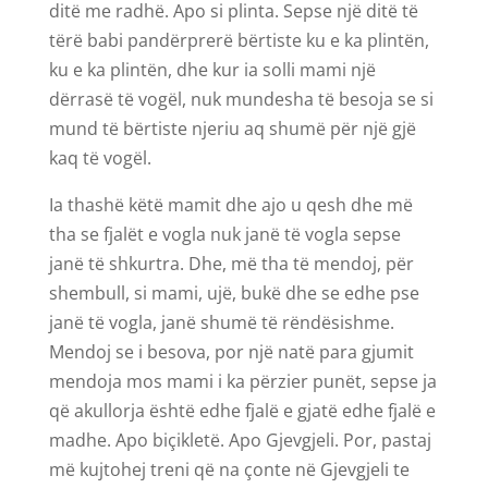
ditë me radhë. Apo si plinta. Sepse një ditë të
tërë babi pandërprerë bërtiste ku e ka plintën,
ku e ka plintën, dhe kur ia solli mami një
dërrasë të vogël, nuk mundesha të besoja se si
mund të bërtiste njeriu aq shumë për një gjë
kaq të vogël.
Ia thashë këtë mamit dhe ajo u qesh dhe më
tha se fjalët e vogla nuk janë të vogla sepse
janë të shkurtra. Dhe, më tha të mendoj, për
shembull, si mami, ujë, bukë dhe se edhe pse
janë të vogla, janë shumë të rëndësishme.
Mendoj se i besova, por një natë para gjumit
mendoja mos mami i ka përzier punët, sepse ja
që akullorja është edhe fjalë e gjatë edhe fjalë e
madhe. Apo biçikletë. Apo Gjevgjeli. Por, pastaj
më kujtohej treni që na çonte në Gjevgjeli te