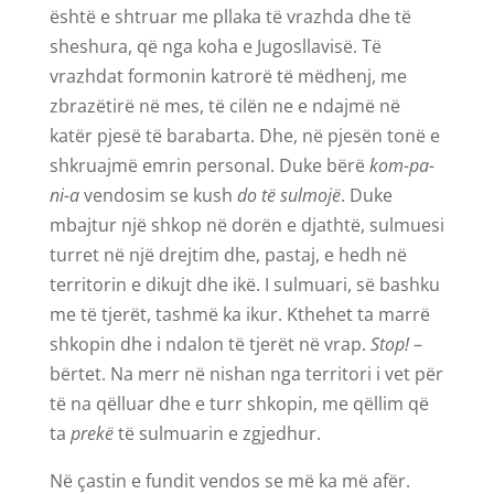
është e shtruar me pllaka të vrazhda dhe të
sheshura, që nga koha e Jugosllavisë. Të
vrazhdat formonin katrorë të mëdhenj, me
zbrazëtirë në mes, të cilën ne e ndajmë në
katër pjesë të barabarta. Dhe, në pjesën tonë e
shkruajmë emrin personal. Duke bërë
kom-pa-
ni-a
vendosim se kush
do të sulmojë
. Duke
mbajtur një shkop në dorën e djathtë, sulmuesi
turret në një drejtim dhe, pastaj, e hedh në
territorin e dikujt dhe ikë. I sulmuari, së bashku
me të tjerët, tashmë ka ikur. Kthehet ta marrë
shkopin dhe i ndalon të tjerët në vrap.
Stop!
–
bërtet. Na merr në nishan nga territori i vet për
të na qëlluar dhe e turr shkopin, me qëllim që
ta
prekë
të sulmuarin e zgjedhur.
Në çastin e fundit vendos se më ka më afër.