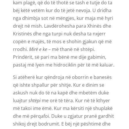
kam plagë, që do të thotë se tash e tutje do ta
bëj këtë vetëm kur do të jetë nevoja. U dridha
nga dhimbja sot në mëngjes, kur maja më hyri
drejt në mish. Lavdërohesha para Xhinës dhe
Kristinës dhe nga turpi nuk desha ta nxjerr
copën e majës, të mos e shohin gjakun që më
rrodhi.
Mirë e ke
– më thanë në shtëpi.
Prindërit, së pari ma bënë me dije gabimin,
pastaj më lyen me hidrociklin për të më kaluar.
Si atëherë kur qëndroja në oborrin e banesës
që ishte shpallur për shitje. Kur e dinim se
askush nuk do të na kapë dhe mbetëm duke
luajtur
shtëpi
me orë të tëra. Kur në të kthyer
më takoi ime ëmë. Kur ma kërsiti një shuplakë
dhe më përqafoi. Duke u zgjatur pranë gardhit
shikoj drejt bodrumit. E bëj një pështimë dhe