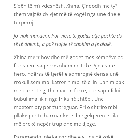
S’bën të m’i vdeshësh, Xhina. Ç’ndodh me ty? – i
them vajzës dy vjet më të vogël nga unë dhe e
turpëroj.
Jo, nuk mundem. Por, nëse të godas atje poshtë do
të të dhemb, a po? Hajde të shohim a je djalë.
Xhina merr hov dhe më godet mes këmbëve aq
fuqishëm saqë rrëzohem në tokë. Ajo është
hero, ndërsa të tjerët e admirojnë derisa unë
rrokullisem mbi katrorin mbi të cilin luanim pak
më parë. Të gjithë marrin forcë, por sapo filloi
bubullima, ikin nga frika në shtëpi. Unë
mbetem aty për t’u treguar. Rri e shtrirë mbi
pllakë për të harruar këtë dhe gëlqeren e cila
më prekë nëpër trup dhe më djegë.
Paramendoj një katror dhe e vulos në kokë