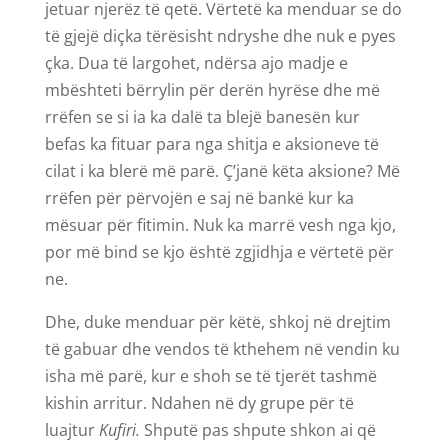
jetuar njerëz të qetë. Vërtetë ka menduar se do
të gjejë diçka tërësisht ndryshe dhe nuk e pyes
çka. Dua të largohet, ndërsa ajo madje e
mbështeti bërrylin për derën hyrëse dhe më
rrëfen se si ia ka dalë ta blejë banesën kur
befas ka fituar para nga shitja e aksioneve të
cilat i ka blerë më parë. Ç’janë këta aksione? Më
rrëfen për përvojën e saj në bankë kur ka
mësuar për fitimin. Nuk ka marrë vesh nga kjo,
por më bind se kjo është zgjidhja e vërtetë për
ne.
Dhe, duke menduar për këtë, shkoj në drejtim
të gabuar dhe vendos të kthehem në vendin ku
isha më parë, kur e shoh se të tjerët tashmë
kishin arritur. Ndahen në dy grupe për të
luajtur
Kufiri.
Shputë pas shpute shkon ai që