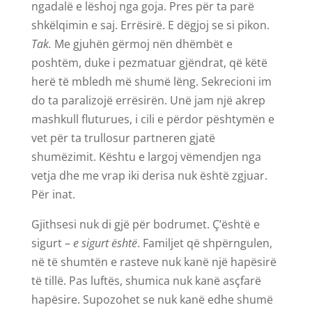
ngadalë e lëshoj nga goja. Pres për ta parë
shkëlqimin e saj. Errësirë. E dëgjoj se si pikon.
Tak.
Me gjuhën gërmoj nën dhëmbët e
poshtëm, duke i pezmatuar gjëndrat, që këtë
herë të mbledh më shumë lëng. Sekrecioni im
do ta paralizojë errësirën. Unë jam një akrep
mashkull fluturues, i cili e përdor pështymën e
vet për ta trullosur partneren gjatë
shumëzimit. Kështu e largoj vëmendjen nga
vetja dhe me vrap iki derisa nuk është zgjuar.
Për inat.
Gjithsesi nuk di gjë për bodrumet. Ç’është e
sigurt –
e sigurt është
. Familjet që shpërngulen,
në të shumtën e rasteve nuk kanë një hapësirë
të tillë. Pas luftës, shumica nuk kanë asçfarë
hapësire. Supozohet se nuk kanë edhe shumë