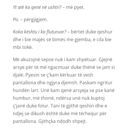
Yt atë ka qenë në ushtri?
– më pyet.
Po. –
përgjigjem.
Koka kështu i ka fluturuar? –
bërtet duke qeshur
dhe i bie majës së bimës me gjemba, e cila bie
mbi tokë.
Më akuzojnë sepse nuk i kam shpëtuar. Gjejnë
arsye për të më ngacmuar duke thënë se jam si
djalë. Pyesin se ç’kam kërkuar të vesh
pantallona dhe ngjyra djemsh. Paskam ngritur
hundën lart. Unë kam qenë arsyeja se pse kanë
humbur, më thonë, ndërsa unë nuk kuptoj
ç’janë duke folur. Tani të gjithë qeshin dhe e
ndjej se dikush është duke më tërhequr për
pantallona. Gjithçka ndodh shpejt.