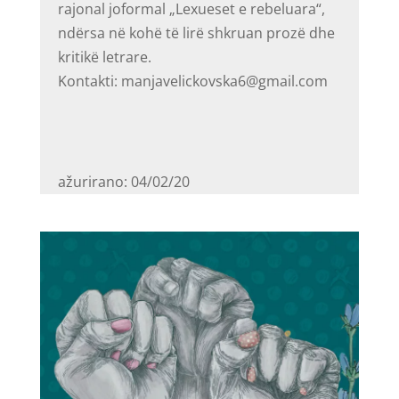
rajonal joformal „Lexueset e rebeluara“,
ndërsa në kohë të lirë shkruan prozë dhe
kritikë letrare.
Kontakti: manjavelickovska6@gmail.com
ažurirano: 04/02/20