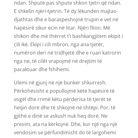
ndan. Shputë pas shpute shkon tjetri që ndan.
E shkelin njëri-tjetrin. Të dy lëkunden majtas-
djathtas dhe e baraspeshojnë trupin e vet në
hapësirë sikur ecin në litar. Njëri fiton. Më
shikon dhe më thërret t’i bashkangjitem ekipit i
cili ikë. Ekipi i cili mbron, nga ana tjetër,
numëron deri në tridhjetë dhe e ruan katrorin
nga ne, të cilët vrapojmë në drejtim të
pacaktuar dhe fshihemi.
Ulemi në gjunj në një bunker shkurresh.
Përkohësisht e popullojmë këtë hapësirë të
vogël dhe rrimë këtu përderisa të tjerët të
heqin dorë dhe të shkojnë në shtëpi. Por, të
gjithë e dinë se askush nuk heq dorë. Ne
presim, ata na kërkojnë. Dhe, kur një nga një
vendosim se përfundimisht do të largohemi