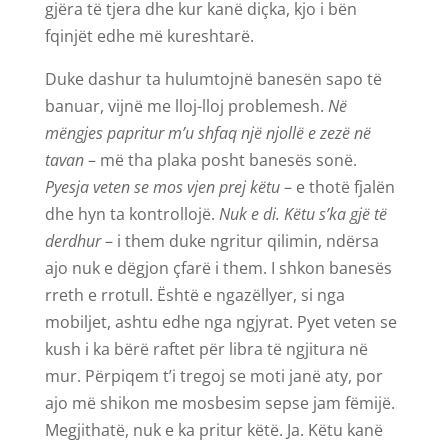
gjëra të tjera dhe kur kanë diçka, kjo i bën
fqinjët edhe më kureshtarë.
Duke dashur ta hulumtojnë banesën sapo të
banuar, vijnë me lloj-lloj problemesh.
Në
mëngjes papritur m’u shfaq një njollë e zezë në
tavan
– më tha plaka posht banesës sonë.
Pyesja veten se mos vjen prej këtu
– e thotë fjalën
dhe hyn ta kontrollojë.
Nuk e di. Këtu s’ka gjë të
derdhur
– i them duke ngritur qilimin, ndërsa
ajo nuk e dëgjon çfarë i them. I shkon banesës
rreth e rrotull. Është e ngazëllyer, si nga
mobiljet, ashtu edhe nga ngjyrat. Pyet veten se
kush i ka bërë raftet për libra të ngjitura në
mur. Përpiqem t’i tregoj se moti janë aty, por
ajo më shikon me mosbesim sepse jam fëmijë.
Megjithatë, nuk e ka pritur këtë. Ja. Këtu kanë