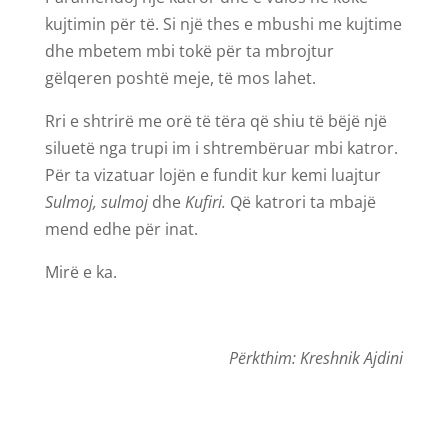
kujtimin për të. Si një thes e mbushi me kujtime
dhe mbetem mbi tokë për ta mbrojtur
gëlqeren poshtë meje, të mos lahet.
Rri e shtrirë me orë të tëra që shiu të bëjë një
siluetë nga trupi im i shtrembëruar mbi katror.
Për ta vizatuar lojën e fundit kur kemi luajtur
Sulmoj, sulmoj
dhe
Kufiri.
Që katrori ta mbajë
mend edhe për inat.
Mirë e ka.
Përkthim: Kreshnik Ajdini