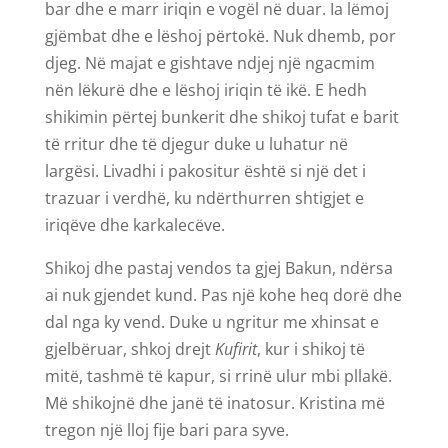
bar dhe e marr iriqin e vogël në duar. Ia lëmoj
gjëmbat dhe e lëshoj përtokë. Nuk dhemb, por
djeg. Në majat e gishtave ndjej një ngacmim
nën lëkurë dhe e lëshoj iriqin të ikë. E hedh
shikimin përtej bunkerit dhe shikoj tufat e barit
të rritur dhe të djegur duke u luhatur në
largësi. Livadhi i pakositur është si një det i
trazuar i verdhë, ku ndërthurren shtigjet e
iriqëve dhe karkalecëve.
Shikoj dhe pastaj vendos ta gjej Bakun, ndërsa
ai nuk gjendet kund. Pas një kohe heq dorë dhe
dal nga ky vend. Duke u ngritur me xhinsat e
gjelbëruar, shkoj drejt
Kufirit
, kur i shikoj të
mitë, tashmë të kapur, si rrinë ulur mbi pllakë.
Më shikojnë dhe janë të inatosur. Kristina më
tregon një lloj fije bari para syve.