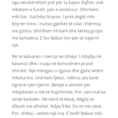
nga vendstrehimi ynë për ta kapur
Kufirin
, unë
mbetem e fundit. Jam e vendosur. Shtrihem
mbi bar. Vazhdoj të pres. I prek degët mbi
fytyrën time. I nuhas gjethet të cilat i thërmoj
me gishta. Shtrihem në bark dhe kërkoj gropa
me karkaleca. E fus Bakun tim për të nxjerrë
një.
Në të kaluarën i merrja në shtëpi. I mbyllja në
kavanoz dhe i ruaja në komodinën pranë
shtratit. Një mëngjes u zgjova dhe gjeta vetëm
mbeturina. Unë kam fjetur, ndërsa ata kanë
ngrënë njëri-tjetrin. Betejë e vërtetë për
mbijetesën e më të fuqishmive. Por, tani nuk ka
asnjë karkalec. Në vend të kësaj, dëgjoj se
dikush më afrohet. Ndjej frikë. Do të më zënë.
Por, shikoj – vetëm një iriq. E hedh Bakun mbi