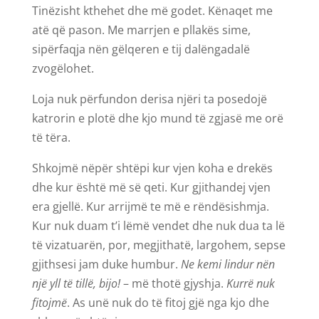
Tinëzisht kthehet dhe më godet. Kënaqet me
atë që pason. Me marrjen e pllakës sime,
sipërfaqja nën gëlqeren e tij dalëngadalë
zvogëlohet.
Loja nuk përfundon derisa njëri ta posedojë
katrorin e plotë dhe kjo mund të zgjasë me orë
të tëra.
Shkojmë nëpër shtëpi kur vjen koha e drekës
dhe kur është më së qeti. Kur gjithandej vjen
era gjellë. Kur arrijmë te më e rëndësishmja.
Kur nuk duam t’i lëmë vendet dhe nuk dua ta lë
të vizatuarën, por, megjithatë, largohem, sepse
gjithsesi jam duke humbur.
Ne kemi lindur nën
një yll të tillë, bijo!
– më thotë gjyshja.
Kurrë nuk
fitojmë
. As unë nuk do të fitoj gjë nga kjo dhe