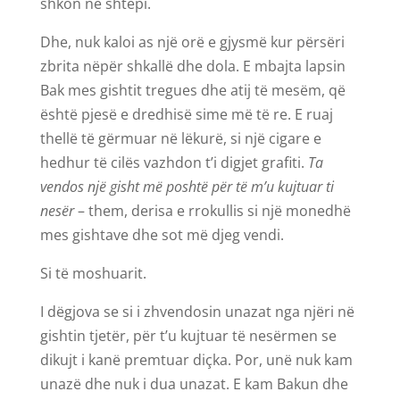
shkon në shtëpi.
Dhe, nuk kaloi as një orë e gjysmë kur përsëri
zbrita nëpër shkallë dhe dola. E mbajta lapsin
Bak mes gishtit tregues dhe atij të mesëm, që
është pjesë e dredhisë sime më të re. E ruaj
thellë të gërmuar në lëkurë, si një cigare e
hedhur të cilës vazhdon t’i digjet grafiti.
Ta
vendos një gisht më poshtë për të m’u kujtuar ti
nesër
– them, derisa e rrokullis si një monedhë
mes gishtave dhe sot më djeg vendi.
Si të moshuarit.
I dëgjova se si i zhvendosin unazat nga njëri në
gishtin tjetër, për t’u kujtuar të nesërmen se
dikujt i kanë premtuar diçka. Por, unë nuk kam
unazë dhe nuk i dua unazat. E kam Bakun dhe