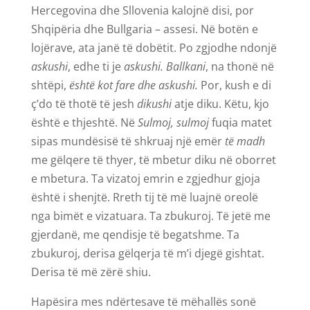
Hercegovina dhe Sllovenia kalojnë disi, por
Shqipëria dhe Bullgaria – assesi. Në botën e
lojërave, ata janë të dobëtit. Po zgjodhe ndonjë
askushi
, edhe ti je
askushi.
Ballkani
, na thonë në
shtëpi,
është kot fare dhe askushi.
Por, kush e di
ç’do të thotë të jesh
dikushi
atje diku. Këtu, kjo
është e thjeshtë. Në
Sulmoj, sulmoj
fuqia matet
sipas mundësisë të shkruaj një emër
të madh
me gëlqere të thyer, të mbetur diku në oborret
e mbetura. Ta vizatoj emrin e zgjedhur gjoja
është i shenjtë. Rreth tij të më luajnë oreolë
nga bimët e vizatuara. Ta zbukuroj. Të jetë me
gjerdanë, me qendisje të begatshme. Ta
zbukuroj, derisa gëlqerja të m’i djegë gishtat.
Derisa të më zërë shiu.
Hapësira mes ndërtesave të mëhallës sonë