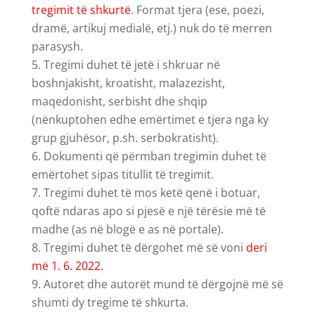
tregimit të shkurtë
. Format tjera (ese, poezi,
dramë, artikuj medialë, etj.) nuk do të merren
parasysh.
Tregimi duhet të jetë i shkruar në
boshnjakisht, kroatisht, malazezisht,
maqedonisht, serbisht dhe shqip
(nënkuptohen edhe emërtimet e tjera nga ky
grup gjuhësor, p.sh. serbokratisht).
Dokumenti që përmban tregimin duhet të
emërtohet sipas titullit të tregimit.
Tregimi duhet të mos ketë qenë i botuar,
qoftë ndaras apo si pjesë e një tërësie më të
madhe (as në blogë e as në portale).
Tregimi duhet të dërgohet më së voni
deri
më 1. 6. 2022.
Autoret dhe autorët mund të dërgojnë më së
shumti dy tregime të shkurta.