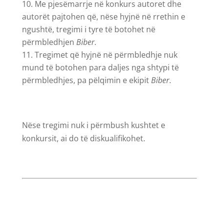
Me pjesëmarrje në konkurs autoret dhe
autorët pajtohen që, nëse hyjnë në rrethin e
ngushtë, tregimi i tyre të botohet në
përmbledhjen
Biber
.
Tregimet që hyjnë në përmbledhje nuk
mund të botohen para daljes nga shtypi të
përmbledhjes, pa pëlqimin e ekipit
Biber
.
Nëse tregimi nuk i përmbush kushtet e
konkursit, ai do të diskualifikohet.