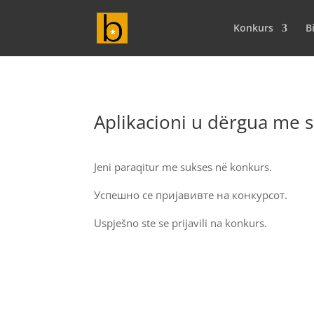
Konkurs
B
Aplikacioni u dërgua me 
Jeni paraqitur me sukses në konkurs.
Успешно се пријавивте на конкурсот.
Uspješno ste se prijavili na konkurs.