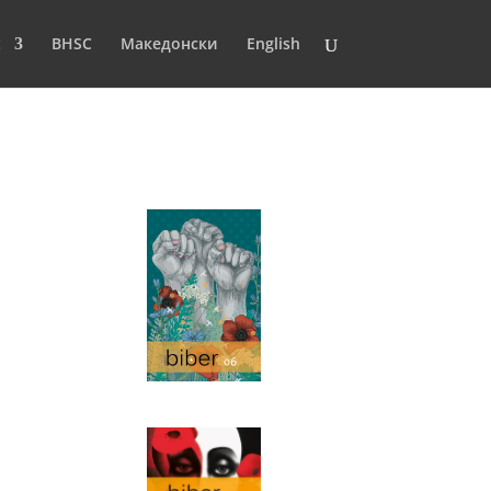
t
BHSC
Македонски
English