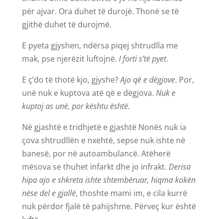
për ajvar. Ora duhet të durojë. Thonë se të
gjithë duhet të durojmë.
E pyeta gjyshen, ndërsa piqej shtrudlla me
mak, pse njerëzit luftojnë.
I forti s’të pyet
.
E ç’do të thotë kjo, gjyshe?
Ajo që e dëgjove
. Por,
unë nuk e kuptova atë që e dëgjova.
Nuk e
kuptoj as unë, por kështu është.
Në gjashtë e tridhjetë e gjashtë Nonës nuk ia
çova shtrudllën e nxehtë, sepse nuk ishte në
banesë, por në autoambulancë. Atëherë
mësova se thuhet infarkt dhe jo infrakt.
Derisa
hipa ajo e shkreta ishte shtembëruar, hiqma kokën
nëse del e gjallë
, thoshte mami im, e cila kurrë
nuk përdor fjalë të pahijshme. Përveç kur është