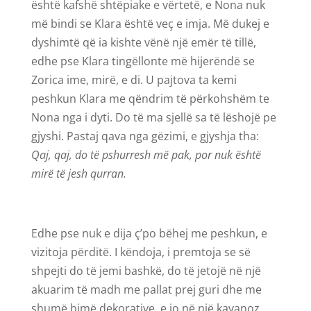
është kafshë shtëpiake e vërtetë, e Nona nuk
më bindi se Klara është veç e imja. Më dukej e
dyshimtë që ia kishte vënë një emër të tillë,
edhe pse Klara tingëllonte më hijerëndë se
Zorica ime, mirë, e di. U pajtova ta kemi
peshkun Klara me qëndrim të përkohshëm te
Nona nga i dyti. Do të ma sjellë sa të lëshojë pe
gjyshi. Pastaj qava nga gëzimi, e gjyshja tha:
Qaj, qaj, do të pshurresh më pak, por nuk është
mirë të jesh qurran.
Edhe pse nuk e dija ç’po bëhej me peshkun, e
vizitoja përditë. I këndoja, i premtoja se së
shpejti do të jemi bashkë, do të jetojë në një
akuarim të madh me pallat prej guri dhe me
shumë bimë dekorative, e jo në një kavanoz