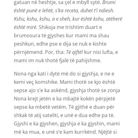
gatuan në heshtje, sa çel e mbyll sytë.
Brumi
është punë e lehtë, s’ka receta, duhet t’i ndiesh.
Kshu, kshu, kshu, a e sheh, kur është kshu, atëherë
është mirë.
Shikoja me trishtim duart e
brumosura të gjyshes kur mami ma shau
peshkun, edhe pse e dija se nuk e kishte
përnjëmend. Por, tha:
Të qiftë!
kur nisi lufta, e
mami im nuk thotë fjalë të pahijshme.
Nona nga kati i dytë më do si gjyshja, e ne e
kemi veç komshike. Mami thotë se kjo është
sepse ajo s’e ka askënd, gjyshja thotë se zonja
Nona krejt jetën e ka mbajtë kokën përpjetë
sepse ka mbetë vetëm. Të gjithë e duan për
shkak të atij sateliti, e unë e dua edhe pa të.
Gjyshi e ka gjyshen, gjyshja e ka gjyshin, mami
më ka mua, e unë s’e kam kurrkënd. Njëjtë si