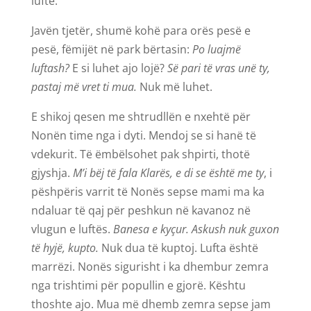
luftë.
Javën tjetër, shumë kohë para orës pesë e
pesë, fëmijët në park bërtasin:
Po luajmë
luftash?
E si luhet ajo lojë?
Së pari të vras unë ty,
pastaj më vret ti mua.
Nuk më luhet.
E shikoj qesen me shtrudllën e nxehtë për
Nonën time nga i dyti. Mendoj se si hanë të
vdekurit. Të ëmbëlsohet pak shpirti, thotë
gjyshja.
M’i bëj të fala Klarës, e di se është me ty
, i
pëshpëris varrit të Nonës sepse mami ma ka
ndaluar të qaj për peshkun në kavanoz në
vlugun e luftës.
Banesa e kyçur. Askush nuk guxon
të hyjë, kupto.
Nuk dua të kuptoj. Lufta është
marrëzi. Nonës sigurisht i ka dhembur zemra
nga trishtimi për popullin e gjorë. Kështu
thoshte ajo. Mua më dhemb zemra sepse jam