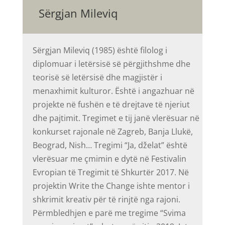
Sërgjan Mileviq
Sërgjan Mileviq (1985) është filolog i
diplomuar i letërsisë së përgjithshme dhe
teorisë së letërsisë dhe magjistër i
menaxhimit kulturor. Është i angazhuar në
projekte në fushën e të drejtave të njeriut
dhe pajtimit. Tregimet e tij janë vlerësuar në
konkurset rajonale në Zagreb, Banja Llukë,
Beograd, Nish… Tregimi “Ja, dželat” është
vlerësuar me çmimin e dytë në Festivalin
Evropian të Tregimit të Shkurtër 2017. Në
projektin Write the Change ishte mentor i
shkrimit kreativ për të rinjtë nga rajoni.
Përmbledhjen e parë me tregime “Svima