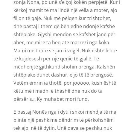
zonja Nona, po unë s’e çoj kokën përpjetë. Kur i
kërkoj mamit të ma lindë një vëlla a motër, ajo
fillon të qajë. Nuk më pëlqen kur trishtohet,
dhe pastaj i them që bën edhe ndonjë kafshë
shtëpiake. Gjyshi mendon se kafshët janë për
ahër, më mirë ta heq atë marrëzi nga koka.
Mami më thotë se jam i vogël. Nuk është lehtë
të kujdesesh për një qenie të gjallë. Të
mëdhenjtë gjithkund shohin brenga. Kafshën
shtëpiake duhet dashur, e jo të të brengosë.
Vetëm emrin ia thotë, por jooooo, kush është
këtu më i madh, e thashë dhe nuk do ta
përsëris… Ky muhabet mori fund.
E pastaj Nonës nga i dyti i shkoi mendja të ma
blinte një peshk me qëndrim të përkohshëm
tek ajo, në të dytin. Unë qava se peshku nuk