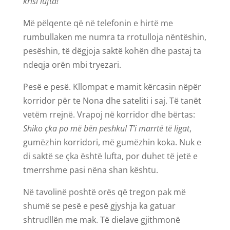
krisi lufta!
Më pëlqente që në telefonin e hirtë me
rumbullaken me numra ta rrotulloja nëntëshin,
pesëshin, të dëgjoja saktë kohën dhe pastaj ta
ndeqja orën mbi tryezari.
Pesë e pesë. Kllompat e mamit kërcasin nëpër
korridor për te Nona dhe sateliti i saj. Të tanët
vetëm rrejnë. Vrapoj në korridor dhe bërtas:
Shiko çka po më bën peshku! T’i marrtë të ligat
,
gumëzhin korridori, më gumëzhin koka. Nuk e
di saktë se çka është lufta, por duhet të jetë e
tmerrshme pasi nëna shan kështu.
Në tavolinë poshtë orës që tregon pak më
shumë se pesë e pesë gjyshja ka gatuar
shtrudllën me mak. Të dielave gjithmonë