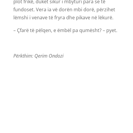
plot frikë, duket sikur i mbyturi para se të
fundoset. Vera ia vë dorën mbi dorë, përzihet
lëmshi i venave të fryra dhe pikave në lëkurë.
– Çfarë të pëlqen, e ëmbël pa qumësht? – pyet.
Përkthim: Qerim Ondozi