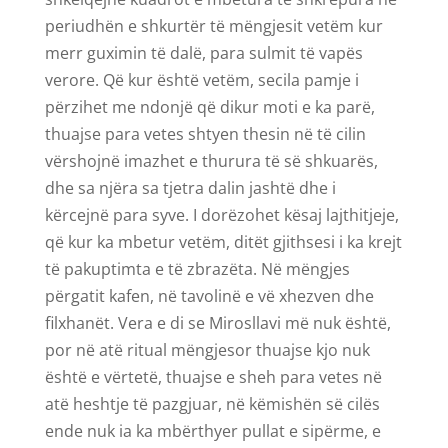
periudhën e shkurtër të mëngjesit vetëm kur
merr guximin të dalë, para sulmit të vapës
verore. Që kur është vetëm, secila pamje i
përzihet me ndonjë që dikur moti e ka parë,
thuajse para vetes shtyen thesin në të cilin
vërshojnë imazhet e thurura të së shkuarës,
dhe sa njëra sa tjetra dalin jashtë dhe i
kërcejnë para syve. I dorëzohet kësaj lajthitjeje,
që kur ka mbetur vetëm, ditët gjithsesi i ka krejt
të pakuptimta e të zbrazëta. Në mëngjes
përgatit kafen, në tavolinë e vë xhezven dhe
filxhanët. Vera e di se Mirosllavi më nuk është,
por në atë ritual mëngjesor thuajse kjo nuk
është e vërtetë, thuajse e sheh para vetes në
atë heshtje të pazgjuar, në këmishën së cilës
ende nuk ia ka mbërthyer pullat e sipërme, e