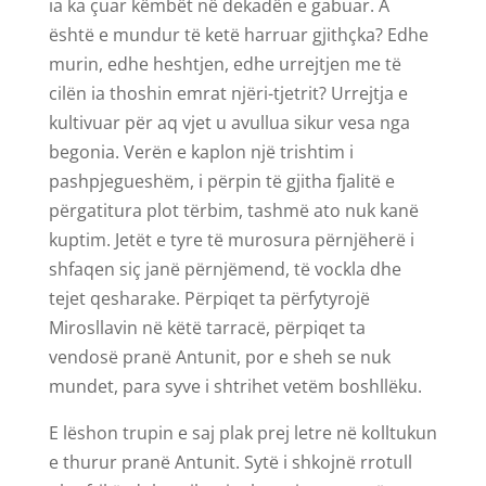
ia ka çuar këmbët në dekadën e gabuar. A
është e mundur të ketë harruar gjithçka? Edhe
murin, edhe heshtjen, edhe urrejtjen me të
cilën ia thoshin emrat njëri-tjetrit? Urrejtja e
kultivuar për aq vjet u avullua sikur vesa nga
begonia. Verën e kaplon një trishtim i
pashpjegueshëm, i përpin të gjitha fjalitë e
përgatitura plot tërbim, tashmë ato nuk kanë
kuptim. Jetët e tyre të murosura përnjëherë i
shfaqen siç janë përnjëmend, të vockla dhe
tejet qesharake. Përpiqet ta përfytyrojë
Mirosllavin në këtë tarracë, përpiqet ta
vendosë pranë Antunit, por e sheh se nuk
mundet, para syve i shtrihet vetëm boshllëku.
E lëshon trupin e saj plak prej letre në kolltukun
e thurur pranë Antunit. Sytë i shkojnë rrotull