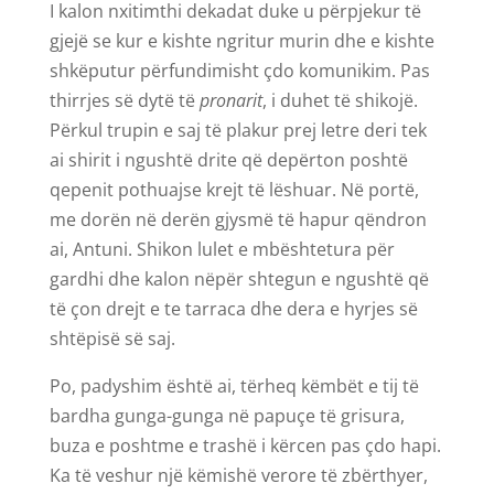
I kalon nxitimthi dekadat duke u përpjekur të
gjejë se kur e kishte ngritur murin dhe e kishte
shkëputur përfundimisht çdo komunikim. Pas
thirrjes së dytë të
pronarit
, i duhet të shikojë.
Përkul trupin e saj të plakur prej letre deri tek
ai shirit i ngushtë drite që depërton poshtë
qepenit pothuajse krejt të lëshuar. Në portë,
me dorën në derën gjysmë të hapur qëndron
ai, Antuni. Shikon lulet e mbështetura për
gardhi dhe kalon nëpër shtegun e ngushtë që
të çon drejt e te tarraca dhe dera e hyrjes së
shtëpisë së saj.
Po, padyshim është ai, tërheq këmbët e tij të
bardha gunga-gunga në papuçe të grisura,
buza e poshtme e trashë i kërcen pas çdo hapi.
Ka të veshur një këmishë verore të zbërthyer,