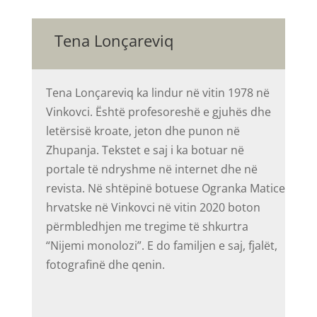
Tena Lonçareviq
Tena Lonçareviq ka lindur në vitin 1978 në
Vinkovci. Është profesoreshë e gjuhës dhe
letërsisë kroate, jeton dhe punon në
Zhupanja. Tekstet e saj i ka botuar në
portale të ndryshme në internet dhe në
revista. Në shtëpinë botuese Ogranka Matice
hrvatske në Vinkovci në vitin 2020 boton
përmbledhjen me tregime të shkurtra
“Nijemi monolozi”. E do familjen e saj, fjalët,
fotografinë dhe qenin.