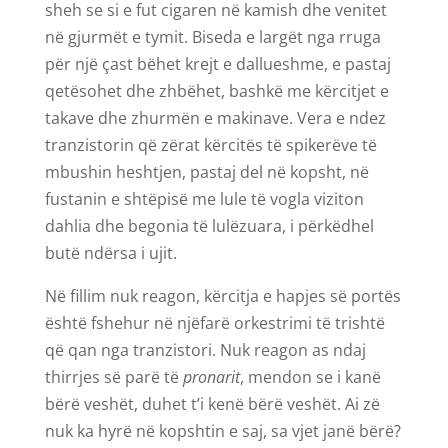
sheh se si e fut cigaren në kamish dhe venitet
në gjurmët e tymit. Biseda e largët nga rruga
për një çast bëhet krejt e dallueshme, e pastaj
qetësohet dhe zhbëhet, bashkë me kërcitjet e
takave dhe zhurmën e makinave. Vera e ndez
tranzistorin që zërat kërcitës të spikerëve të
mbushin heshtjen, pastaj del në kopsht, në
fustanin e shtëpisë me lule të vogla viziton
dahlia dhe begonia të lulëzuara, i përkëdhel
butë ndërsa i ujit.
Në fillim nuk reagon, kërcitja e hapjes së portës
është fshehur në njëfarë orkestrimi të trishtë
që qan nga tranzistori. Nuk reagon as ndaj
thirrjes së parë të
pronarit
, mendon se i kanë
bërë veshët, duhet t’i kenë bërë veshët. Ai zë
nuk ka hyrë në kopshtin e saj, sa vjet janë bërë?