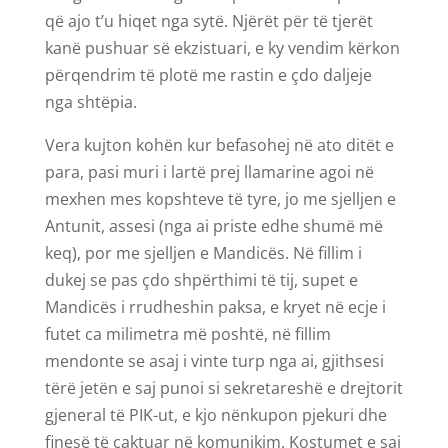
që ajo t’u hiqet nga sytë. Njërët për të tjerët
kanë pushuar së ekzistuari, e ky vendim kërkon
përqendrim të plotë me rastin e çdo daljeje
nga shtëpia.
Vera kujton kohën kur befasohej në ato ditët e
para, pasi muri i lartë prej llamarine agoi në
mexhen mes kopshteve të tyre, jo me sjelljen e
Antunit, assesi (nga ai priste edhe shumë më
keq), por me sjelljen e Mandicës. Në fillim i
dukej se pas çdo shpërthimi të tij, supet e
Mandicës i rrudheshin paksa, e kryet në ecje i
futet ca milimetra më poshtë, në fillim
mendonte se asaj i vinte turp nga ai, gjithsesi
tërë jetën e saj punoi si sekretareshë e drejtorit
gjeneral të PIK-ut, e kjo nënkupon pjekuri dhe
finesë të caktuar në komunikim. Kostumet e saj