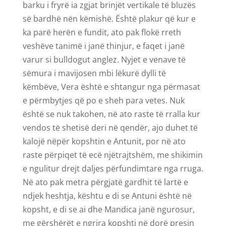
barku i fryrë ia zgjat brinjët vertikale të bluzës
së bardhë nën këmishë. Është plakur që kur e
ka parë herën e fundit, ato pak flokë rreth
veshëve tanimë i janë thinjur, e faqet i janë
varur si bulldogut anglez. Nyjet e venave të
sëmura i mavijosen mbi lëkurë dylli të
këmbëve, Vera është e shtangur nga përmasat
e përmbytjes që po e sheh para vetes. Nuk
është se nuk takohen, në ato raste të rralla kur
vendos të shetisë deri në qendër, ajo duhet të
kalojë nëpër kopshtin e Antunit, por në ato
raste përpiqet të ecë njëtrajtshëm, me shikimin
e ngulitur drejt daljes përfundimtare nga rruga.
Në ato pak metra përgjatë gardhit të lartë e
ndjek heshtja, kështu e di se Antuni është në
kopsht, e di se ai dhe Mandica janë ngurosur,
me gërshërët e ngrira kopshti në dorë presin