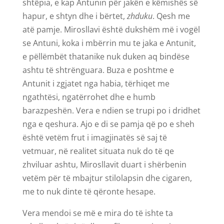
shtëpia, e kap Antunin për jakën e këmishës së
hapur, e shtyn dhe i bërtet,
zhduku
. Qesh me
atë pamje. Mirosllavi është dukshëm më i vogël
se Antuni, koka i mbërrin mu te jaka e Antunit,
e pëllëmbët thatanike nuk duken aq bindëse
ashtu të shtrënguara. Buza e poshtme e
Antunit i zgjatet nga habia, tërhiqet me
ngathtësi, ngatërrohet dhe e humb
barazpeshën. Vera e ndien se trupi po i dridhet
nga e qeshura. Ajo e di se pamja që po e sheh
është vetëm frut i imagjinatës së saj të
vetmuar, në realitet situata nuk do të qe
zhviluar ashtu, Mirosllavit duart i shërbenin
vetëm për të mbajtur stilolapsin dhe cigaren,
me to nuk dinte të qëronte hesape.
Vera mendoi se më e mira do të ishte ta