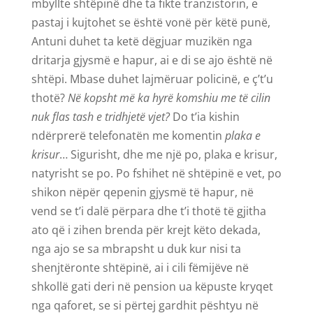
mbyllte shtëpinë dhe ta fikte tranzistorin, e
pastaj i kujtohet se është vonë për këtë punë,
Antuni duhet ta ketë dëgjuar muzikën nga
dritarja gjysmë e hapur, ai e di se ajo është në
shtëpi. Mbase duhet lajmëruar policinë, e ç’t’u
thotë?
Në kopsht më ka hyrë komshiu me të cilin
nuk flas tash e tridhjetë vjet?
Do t’ia kishin
ndërprerë telefonatën me komentin
plaka e
krisur
… Sigurisht, dhe me një po, plaka e krisur,
natyrisht se po. Po fshihet në shtëpinë e vet, po
shikon nëpër qepenin gjysmë të hapur, në
vend se t’i dalë përpara dhe t’i thotë të gjitha
ato që i zihen brenda për krejt këto dekada,
nga ajo se sa mbrapsht u duk kur nisi ta
shenjtëronte shtëpinë, ai i cili fëmijëve në
shkollë gati deri në pension ua këpuste kryqet
nga qaforet, se si përtej gardhit pështyu në