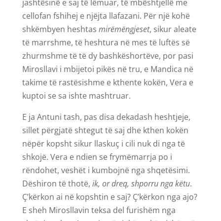
jashtësinë e saj të lëmuar, të mbështjellë me
cellofan fshihej e njëjta llafazani. Për një kohë
shkëmbyen heshtas
mirëmëngjeset
, sikur aleate
të marrshme, të heshtura në mes të luftës së
zhurmshme të të dy bashkëshortëve, por pasi
Mirosllavi i mbijetoi pikës në tru, e Mandica në
takime të rastësishme e kthente kokën, Vera e
kuptoi se sa ishte mashtruar.
E ja Antuni tash, pas disa dekadash heshtjeje,
sillet përgjatë shtegut të saj dhe kthen kokën
nëpër kopsht sikur llaskuç i cili nuk di nga të
shkojë. Vera e ndien se frymëmarrja po i
rëndohet, veshët i kumbojnë nga shqetësimi.
Dëshiron të thotë,
ik, or dreq, shporru nga këtu
.
Ç’kërkon ai në kopshtin e saj? Ç’kërkon nga ajo?
E sheh Mirosllavin teksa del furishëm nga