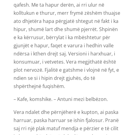
qafesh. Me ta hapur derën, ai rri ulur në
kolltukun e thurur, merr frymë zëshëm thuajse
ato dhjetëra hapa përgjatë shtegut në fakt i ka
hipur, shumë lart dhe shumë pjerrët. Shpinën
e ka kërrusur, bërrylat i ka mbështetur për
gjunjët e hapur, faqet e varura i hedhin valle
ndërsa i kthen drejt saj. Versioni i harxhuar, i
konsumuar, i vetvetes. Vera megjithatë është
plot nervozë. Fjalitë e gatshme i vlojnë në fyt, e
ndien se si i hipin drejt gjuhës, do të
shpërthejnë fuqishëm.
– Kafe, komshike. – Antuni mezi belbëzon.
Vera ndalet dhe përnjëherë e kupton, ai paska
harruar, paska harruar se ishin fjalosur. Pranë
saj rri një plak matuf mendja e përzier e të cilit