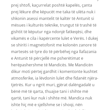
prej shtofi, kaçurrelat poshtë kapelës, çanta
prej lëkure dhe këpucët me taka të ulëta nuk i
shkonin asessi mantelit të kaltër të Antunit si
mësues i kulturës teknike, trungut të trashë të
gishtit të këputur nga ndonjë fatkeqësi, dhe
vikamës e cila i kapërcente lulet e Verës. I dukej
se shiriti i magnetofonit me kolonën zanore të
martesës së tyre do të përbëhej nga llafazania
e Antunit të përcjellë me psherëtimat e
herëpashershme të Mandicës. Me Mandicën
dikur moti përtej gardhit i komentonte kushtet
atmosferike, ia lëvdonin lulet dhe fidanët njëra-
tjetrës. Kur u ngrit muri, gjërat dalëngadalë u
bënë më të qarta, thuajse tani i shihte më
qartë, tani kur nuk i shihte më. Mandica nuk
ishte hiç më e sjellshme se i shoqi, nën