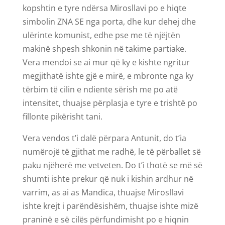
kopshtin e tyre ndërsa Mirosllavi po e hiqte
simbolin ZNA SE nga porta, dhe kur dehej dhe
ulërinte komunist, edhe pse me të njëjtën
makinë shpesh shkonin në takime partiake.
Vera mendoi se ai mur që ky e kishte ngritur
megjithatë ishte gjë e mirë, e mbronte nga ky
tërbim të cilin e ndiente sërish me po atë
intensitet, thuajse përplasja e tyre e trishtë po
fillonte pikërisht tani.
Vera vendos t’i dalë përpara Antunit, do t’ia
numërojë të gjithat me radhë, le të përballet së
paku njëherë me vetveten. Do t’i thotë se më së
shumti ishte prekur që nuk i kishin ardhur në
varrim, as ai as Mandica, thuajse Mirosllavi
ishte krejt i parëndësishëm, thuajse ishte mizë
praninë e së cilës përfundimisht po e hiqnin