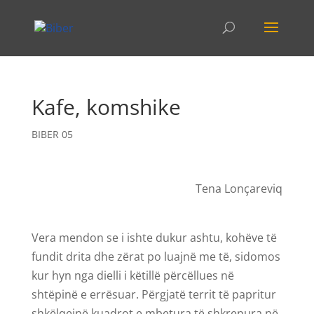
Kafe, komshike
BIBER 05
Tena Lonçareviq
Vera mendon se i ishte dukur ashtu, kohëve të
fundit drita dhe zërat po luajnë me të, sidomos
kur hyn nga dielli i këtillë përcëllues në
shtëpinë e errësuar. Përgjatë territ të papritur
shkëlqejnë kuadrot e mbetura të shkrepura në