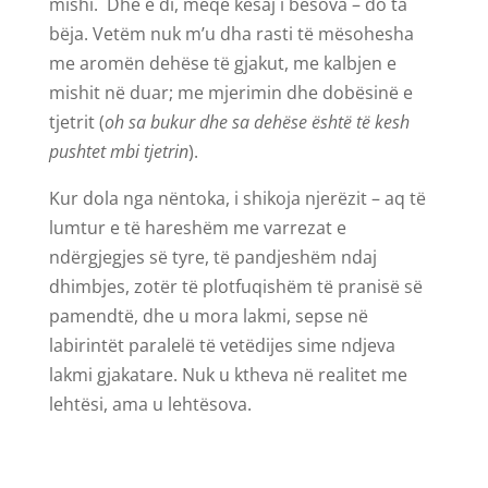
mishi. Dhe e di, meqë kësaj i besova – do ta
bëja. Vetëm nuk m’u dha rasti të mësohesha
me aromën dehëse të gjakut, me kalbjen e
mishit në duar; me mjerimin dhe dobësinë e
tjetrit (
oh sa bukur dhe sa dehëse është të kesh
pushtet mbi tjetrin
).
Kur dola nga nëntoka, i shikoja njerëzit – aq të
lumtur e të hareshëm me varrezat e
ndërgjegjes së tyre, të pandjeshëm ndaj
dhimbjes, zotër të plotfuqishëm të pranisë së
pamendtë, dhe u mora lakmi, sepse në
labirintët paralelë të vetëdijes sime ndjeva
lakmi gjakatare. Nuk u ktheva në realitet me
lehtësi, ama u lehtësova.