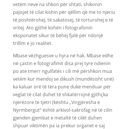
vetëm neve na shkon për shtati, shikonin
pajisjet të cilat kishin për qëllim që me to njeriu
të poshtërohej, të sakatosej, të torturohej e të
vritej. Ato gjithë kohën i fotografonin
eksponatet sikur të bëhej fjalë për ndonjë
trillim e jo realitet.
Mbase vëzhguesve u hyra në hak. Mbase edhe
në çastin e fotografimit disa prej tyre ndienin
po atë tmerr ngulfatës i cili më përshkon mua
vetëm kur mendoj se dikush (mundësisht unë)
ka kaluar orë të tëra pune duke menduar për
veglat të cilat duhet të shkatërrojnë gjithçka
njerëzore te tjetri (kështu „Virgjëresha e
Nyrmbergut“ është arkivol-sakrofag në të cilin
gjenden gjembat e metaltë të cilët duhen
shpuar viktimën pa ia prekur organet e saj