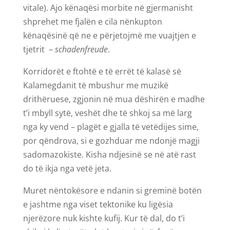
vitale). Ajo kënaqësi morbite në gjermanisht
shprehet me fjalën e cila nënkupton
kënaqësinë që ne e përjetojmë me vuajtjen e
tjetrit –
schadenfreude
.
Korridorët e ftohtë e të errët të kalasë së
Kalamegdanit të mbushur me muzikë
drithëruese, zgjonin në mua dëshirën e madhe
t’i mbyll sytë, veshët dhe të shkoj sa më larg
nga ky vend – plagët e gjalla të vetëdijes sime,
por qëndrova, si e gozhduar me ndonjë magji
sadomazokiste. Kisha ndjesinë se në atë rast
do të ikja nga vetë jeta.
Muret nëntokësore e ndanin si greminë botën
e jashtme nga viset tektonike ku ligësia
njerëzore nuk kishte kufij. Kur të dal, do t’i