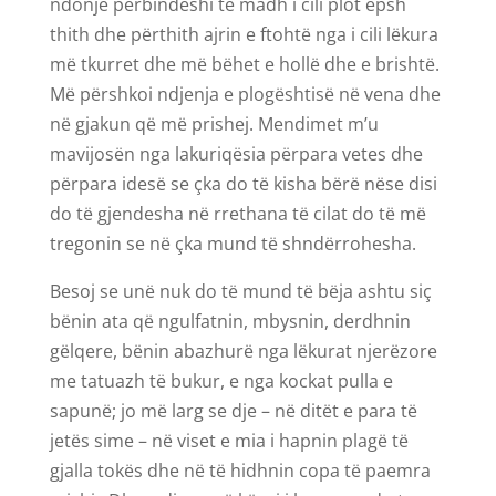
ndonjë përbindëshi të madh i cili plot epsh
thith dhe përthith ajrin e ftohtë nga i cili lëkura
më tkurret dhe më bëhet e hollë dhe e brishtë.
Më përshkoi ndjenja e plogështisë në vena dhe
në gjakun që më prishej. Mendimet m’u
mavijosën nga lakuriqësia përpara vetes dhe
përpara idesë se çka do të kisha bërë nëse disi
do të gjendesha në rrethana të cilat do të më
tregonin se në çka mund të shndërrohesha.
Besoj se unë nuk do të mund të bëja ashtu siç
bënin ata që ngulfatnin, mbysnin, derdhnin
gëlqere, bënin abazhurë nga lëkurat njerëzore
me tatuazh të bukur, e nga kockat pulla e
sapunë; jo më larg se dje – në ditët e para të
jetës sime – në viset e mia i hapnin plagë të
gjalla tokës dhe në të hidhnin copa të paemra