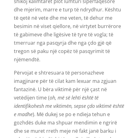
shikoj kalimtarët plot lumturi sipërfaqësore
dhe mjerim, marre e turp të ndrydhur. Kështu
të qetë në vete dhe me veten, të dehur me
besimin në viset qiellore, në virtytet burrërore
të gabimeve dhe ligësive të tyre të vogla; të
tmerruar nga pasqyrja dhe nga çdo gjë që
tregon së paku një copëz të pasqyrimit të
njëmendtë.
Përvojat e shtresuara të personazheve
imagjinare për të cilat kam lexuar ma zgjuan
fantazinë. U bëra viktimë për një çast në
vetëdijen time (
oh, më së lehti është të
identifikohesh me viktimën, sepse çdo viktimë është
e madhe
). Më dukej se po e ndieja tehun e
gozhdës duke ma shpuar mendimin e ngrirë
dhe se muret rreth meje në fakt janë barku i